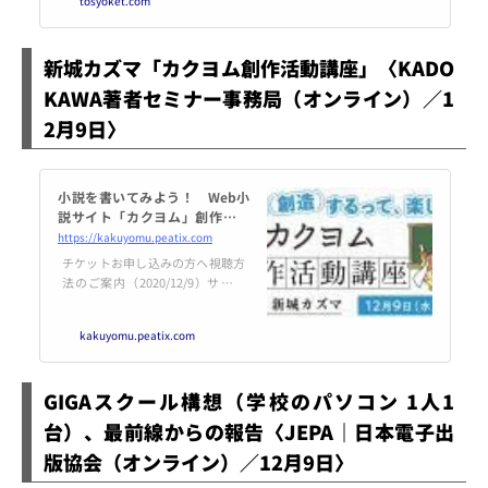
tosyoket.com
新城カズマ「カクヨム創作活動講座」〈KADO
KAWA著者セミナー事務局（オンライン）／1
2月9日〉
小説を書いてみよう！ Web小
説サイト「カクヨム」創作活動
講座
https://kakuyomu.peatix.com
チケットお申し込みの方へ視聴方
法のご案内（2020/12/9）サイト
にログイン後、当イベントのチ
ケットの「イベントに参加」を押
kakuyomu.peatix.com
していただきますと、視聴方法
（ZoomのURLおよびパ... powere
d by Peatix : More than a ticket.
GIGAスクール構想（学校のパソコン 1人1
台）、最前線からの報告〈JEPA｜日本電子出
版協会（オンライン）／12月9日〉