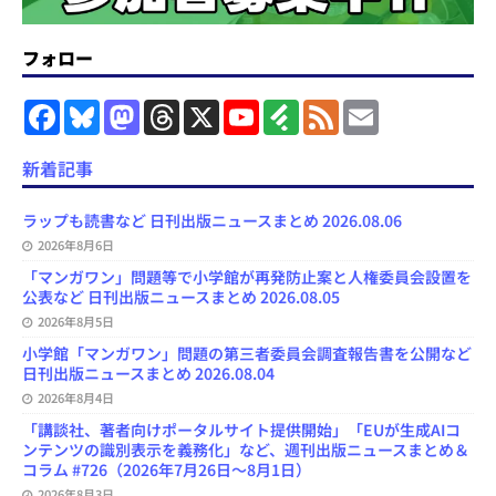
フォロー
F
B
M
T
X
Y
F
F
E
a
l
a
h
o
e
e
m
c
u
s
r
u
e
e
a
e
e
t
e
T
d
d
i
新着記事
b
s
o
a
u
l
l
o
k
d
d
b
y
o
y
o
s
e
ラップも読書など 日刊出版ニュースまとめ 2026.08.06
k
n
C
2026年8月6日
h
a
「マンガワン」問題等で小学館が再発防止案と人権委員会設置を
n
公表など 日刊出版ニュースまとめ 2026.08.05
n
e
2026年8月5日
l
小学館「マンガワン」問題の第三者委員会調査報告書を公開など
日刊出版ニュースまとめ 2026.08.04
2026年8月4日
「講談社、著者向けポータルサイト提供開始」「EUが生成AIコ
ンテンツの識別表示を義務化」など、週刊出版ニュースまとめ＆
コラム #726（2026年7月26日～8月1日）
2026年8月3日