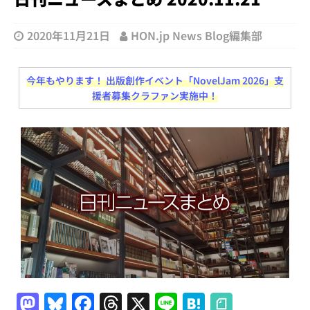
2020年11月21日
HON.jp News Blog編集部
今年もやります！ 出版創作イベント「NovelJam 2026」支
援者募集クラファン実施中！
M
Bl
F
T
X
Li
H