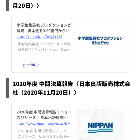
月20日）〉
小学館集英社プロダクションが
減資 資本金を3.99億円から1億
円、準備金を4.44億円から1500
https://gamebiz.jp/?p=281886
万円に | gamebiz
小学館集英社プロダクションが減
資を行うことがわかった。資本金
を3億9900万円、資本準備金を4億
4400万円減らし、それぞれ1億
gamebiz.jp
円、1500万円にするという。11月
20日付けの「官報」に掲載された
「資本金及び準備金の額の減少公
2020年度 中間決算報告〈日本出版販売株式会
告」で判明した。同社は、教育
サービス事業、キャラクターライ
社（2020年11月20日）〉
センス事業、映像番組の企画・制
作を主な事業内容としている。20
20年3月期の決算は、3億8900万
円の最終損失を計…
2020年度 中間決算報告｜ニュー
スリリース｜日本出版販売株式
会社｜出版取次・出版流通
https://www.nippan.co.jp/news/kessan_20201120/
2020年度 中間決算報告｜ニュー
スリリース｜私たち日本出版販売