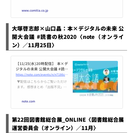
www.comitia.co.jp
大塚啓志郎×山口晶：本×デジタルの未来 公
開大会議 #読書の秋2020〈note（オンライ
ン）／11月25日〉
【11/25(水)20時配信】 本×デ
ジタルの未来 公開大会議 #読書
の秋2020｜noteイベント情報
https://note.com/events/n/n7186cd8731dd
▼配信はこちらからご覧いただけ
ます。 感想まとめ 「出版不況」が
叫ばれて久しく、出版市場規模は
年々縮小しています。今年はおう
note.com
ち時間が増えたことの影響もあ
り、書店での売り上げは前年と比
べると伸びているそうですが、楽
第22回図書館総合展_ONLINE〈図書館総合展
観的な状況でないことはたしかで
す。 そんななかで、noteを活用し
運営委員会（オンライン）／11月〉
たあたらしいプロモーションやコ