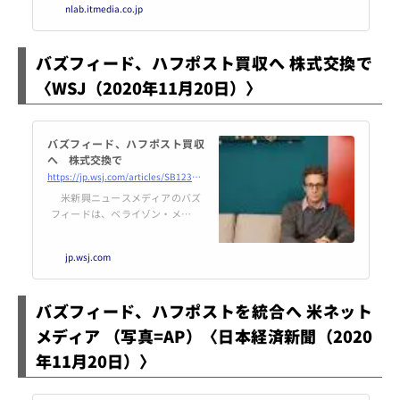
nlab.itmedia.co.jp
イブを開始したと発表しました。
インターネットアーカイブでは、
Flashエミュレータ「Ruffle」を活
バズフィード、ハフポスト買収へ 株式交換で
用。これにより、ブラウザであた
かもFlashプラグイ…
〈WSJ（2020年11月20日）〉
バズフィード、ハフポスト買収
へ 株式交換で
https://jp.wsj.com/articles/SB12349489759024113764904587109052695439804
米新興ニュースメディアのバズ
フィードは、ベライゾン・メディ
ア傘下のハフポストを株式交換を
通じて買収することで合意した。
jp.wsj.com
バズフィード、ハフポストを統合へ 米ネット
メディア （写真=AP）〈日本経済新聞（2020
年11月20日）〉