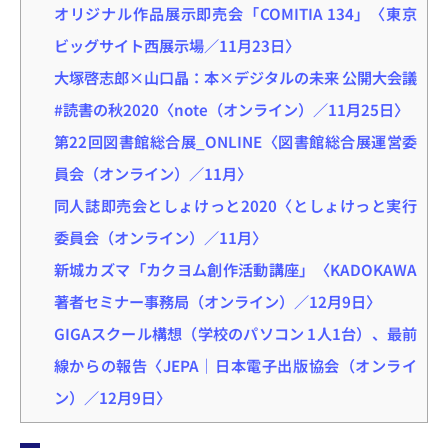
オリジナル作品展示即売会「COMITIA 134」〈東京
ビッグサイト西展示場／11月23日〉
大塚啓志郎×山口晶：本×デジタルの未来 公開大会議
#読書の秋2020〈note（オンライン）／11月25日〉
第22回図書館総合展_ONLINE〈図書館総合展運営委
員会（オンライン）／11月〉
同人誌即売会としょけっと2020〈としょけっと実行
委員会（オンライン）／11月〉
新城カズマ「カクヨム創作活動講座」〈KADOKAWA
著者セミナー事務局（オンライン）／12月9日〉
GIGAスクール構想（学校のパソコン 1人1台）、最前
線からの報告〈JEPA｜日本電子出版協会（オンライ
ン）／12月9日〉