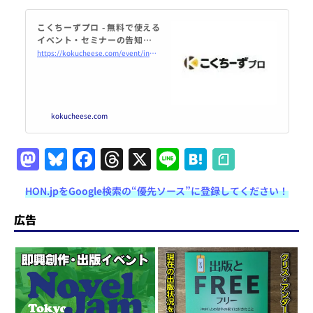
こくちーずプロ - 無料で使える
イベント・セミナーの告知・集
客サービス
https://kokucheese.com/event/index/604540/
kokucheese.com
M
Bl
F
T
X
Li
H
a
u
a
h
n
at
HON.jpをGoogle検索の“優先ソース”に登録してください！
st
e
c
re
e
e
o
s
e
a
n
広告
d
k
b
d
a
o
y
o
s
n
o