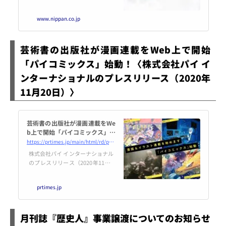
株式会社（日販）は、1949（昭和
24）年の創業以来、書籍・雑誌の
www.nippan.co.jp
流通を担う出版販売会社（出版取
次）として、文化の普及発展に貢
献すべく、不断の努力を続けてま
芸術書の出版社が漫画連載をWeb上で開始
いりました。現在では国内最大規
模の出版販売会社としての地位を
「パイコミックス」始動！〈株式会社パイ イ
確固たるものとしております。
ンターナショナルのプレスリリース（2020年
11月20日）〉
芸術書の出版社が漫画連載をWe
b上で開始「パイコミックス」始
動！
https://prtimes.jp/main/html/rd/p/000000627.000012505.html
株式会社パイ インターナショナル
のプレスリリース（2020年11月2
0日 10時00分）芸術書の出版社が
漫画連載をWeb上で開始「パイコ
prtimes.jp
ミックス」始動！
月刊誌『歴史人』事業譲渡についてのお知らせ