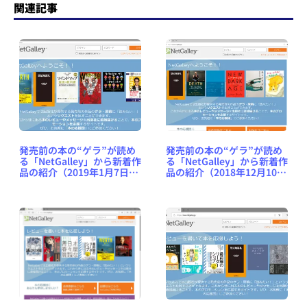
関連記事
発売前の本の“ゲラ”が読め
発売前の本の“ゲラ”が読め
る「NetGalley」から新着作
る「NetGalley」から新着作
品の紹介（2019年1月7日
品の紹介（2018年12月10日
号） #NetGalleyJP
号） #NetGalleyJP