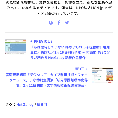
めた技術を提供し、意見を交換し、仮説を立て、新たな出版へ踏
み出す力を与えるメディアです。運営は、NPO法人HON.jp メデ
ィア部会が行っています。
PREVIOUS
『私は虐待していない 揺さぶられっ子症候群』柳原
三佳／講談社／3月26日刊行予定 ～ 発売前作品のゲ
ラが読める NetGalley 新着作品紹介
NEXT
高野明彦講演「デジタルアーカイブ利用技術とフェイ
クニュース」、小林龍生講演「新元号国際標準化秘
話」2月22日開催（文字情報技術促進協議会）
タグ：
NetGalley
/
扶桑社