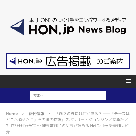
Home
新刊情報
「迷路の外には何がある？――『チーズは
どこへ消えた？』その後の物語」スペンサー・ジョンソン／扶桑社／
2月27日刊行予定 ～ 発売前作品のゲラが読める NetGalley 新着作品紹
介