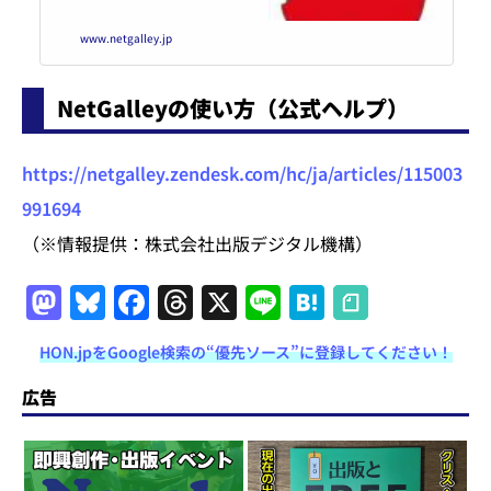
www.netgalley.jp
NetGalleyの使い方（公式ヘルプ）
https://netgalley.zendesk.com/hc/ja/articles/115003
991694
（※情報提供：株式会社出版デジタル機構）
M
Bl
F
T
X
Li
H
a
u
a
h
n
at
HON.jpをGoogle検索の“優先ソース”に登録してください！
st
e
c
re
e
e
o
s
e
a
n
広告
d
k
b
d
a
o
y
o
s