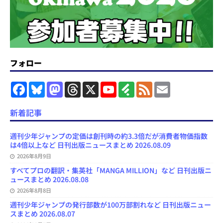
フォロー
F
B
M
T
X
Y
F
F
E
a
l
a
h
o
e
e
m
c
u
s
r
u
e
e
a
e
e
t
e
T
d
d
i
新着記事
b
s
o
a
u
l
l
o
k
d
d
b
y
o
y
o
s
e
週刊少年ジャンプの定価は創刊時の約3.3倍だが消費者物価指数
k
n
C
は4倍以上など 日刊出版ニュースまとめ 2026.08.09
h
2026年8月9日
a
n
すべてプロの翻訳・集英社「MANGA MILLION」など 日刊出版ニ
n
ュースまとめ 2026.08.08
e
l
2026年8月8日
週刊少年ジャンプの発行部数が100万部割れなど 日刊出版ニュー
スまとめ 2026.08.07