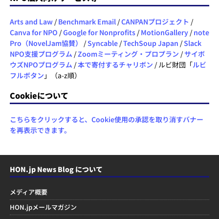
Arts and Law
/
Benchmark Email
/
CANPANプロジェクト
/
Canva for NPO
/
Google for Nonprofits
/
MotionGallery
/
note
Pro（NovelJam協賛）
/
Syncable
/
TechSoup Japan
/
Slack
NPO支援プログラム
/
Zoomミーティング・プロプラン
/
サイボ
ウズNPOプログラム
/
本で寄付するチャリボン
/ ルビ財団「
ルビ
フルボタン
」（a-z順）
Cookieについて
こちらをクリックすると、Cookie使用の承認を取り消すバナー
を再表示できます。
HON.jp News Blog について
メディア概要
HON.jpメールマガジン