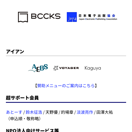
アイアン
【
賛助メニューのご案内はこちら
】
超サポート会員
あとーす
/
鈴木征浩
/ 天野優 / 的場章 /
淡波亮作
/ 田澤大祐
（申込順・敬称略）
NPO法人向けサービス等