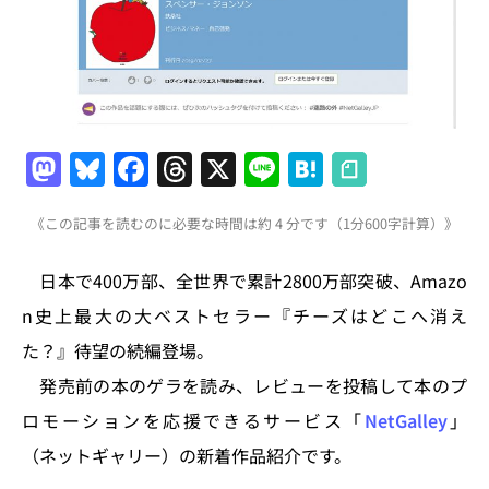
M
Bl
F
T
X
Li
H
a
u
a
h
n
at
《この記事を読むのに必要な時間は約 4 分です（1分600字計算）》
st
e
c
re
e
e
o
s
e
a
n
日本で400万部、全世界で累計2800万部突破、Amazo
d
k
b
d
a
n史上最大の大ベストセラー『チーズはどこへ消え
o
y
o
s
た？』待望の続編登場。
n
o
発売前の本のゲラを読み、レビューを投稿して本のプ
k
ロモーションを応援できるサービス「
NetGalley
」
（ネットギャリー）の新着作品紹介です。