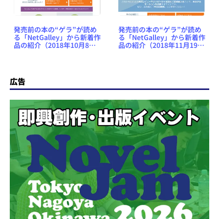
発売前の本の“ゲラ”が読め
発売前の本の“ゲラ”が読め
る「NetGalley」から新着作
る「NetGalley」から新着作
品の紹介（2018年10月8日
品の紹介（2018年11月19日
号） #NetGalleyJP
号） #NetGalleyJP
広告