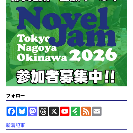
フォロー
F
B
M
T
X
Y
F
F
E
a
l
a
h
o
e
e
m
c
u
s
r
u
e
e
a
e
e
t
e
T
d
d
i
新着記事
b
s
o
a
u
l
l
o
k
d
d
b
y