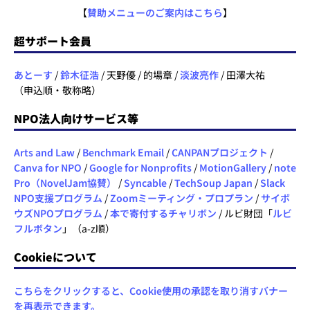
【
賛助メニューのご案内はこちら
】
超サポート会員
あとーす
/
鈴木征浩
/ 天野優 / 的場章 /
淡波亮作
/ 田澤大祐
（申込順・敬称略）
NPO法人向けサービス等
Arts and Law
/
Benchmark Email
/
CANPANプロジェクト
/
Canva for NPO
/
Google for Nonprofits
/
MotionGallery
/
note
Pro（NovelJam協賛）
/
Syncable
/
TechSoup Japan
/
Slack
NPO支援プログラム
/
Zoomミーティング・プロプラン
/
サイボ
ウズNPOプログラム
/
本で寄付するチャリボン
/ ルビ財団「
ルビ
フルボタン
」（a-z順）
Cookieについて
こちらをクリックすると、Cookie使用の承認を取り消すバナー
を再表示できます。