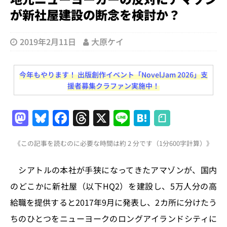
が新社屋建設の断念を検討か？
2019年2月11日
大原ケイ
今年もやります！ 出版創作イベント「NovelJam 2026」支
援者募集クラファン実施中！
M
Bl
F
T
X
Li
H
a
u
a
h
n
at
《この記事を読むのに必要な時間は約 2 分です（1分600字計算）》
st
e
c
re
e
e
o
s
e
a
n
シアトルの本社が手狭になってきたアマゾンが、国内
d
k
b
d
a
のどこかに新社屋（以下HQ2）を建設し、5万人分の高
o
y
o
s
給職を提供すると2017年9月に発表し、2カ所に分けたう
n
o
ちのひとつをニューヨークのロングアイランドシティに