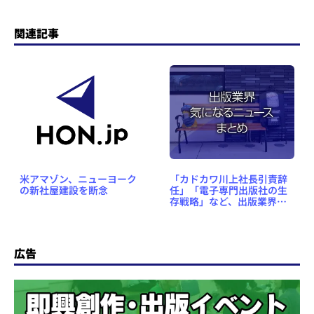
関連記事
米アマゾン、ニューヨーク
「カドカワ川上社長引責辞
の新社屋建設を断念
任」「電子専門出版社の生
存戦略」など、出版業界気
になるニュースまとめ
#361（2019年2月11日～17
日）
広告