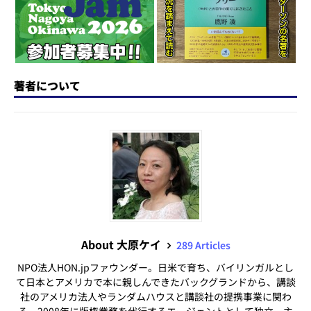
k
著者について
About 大原ケイ
289 Articles
NPO法人HON.jpファウンダー。日米で育ち、バイリンガルとし
て日本とアメリカで本に親しんできたバックグランドから、講談
社のアメリカ法人やランダムハウスと講談社の提携事業に関わ