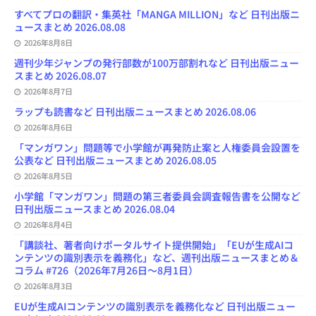
o
y
o
s
e
すべてプロの翻訳・集英社「MANGA MILLION」など 日刊出版ニ
k
n
C
ュースまとめ 2026.08.08
h
2026年8月8日
a
n
週刊少年ジャンプの発行部数が100万部割れなど 日刊出版ニュー
n
スまとめ 2026.08.07
e
l
2026年8月7日
ラップも読書など 日刊出版ニュースまとめ 2026.08.06
2026年8月6日
「マンガワン」問題等で小学館が再発防止案と人権委員会設置を
公表など 日刊出版ニュースまとめ 2026.08.05
2026年8月5日
小学館「マンガワン」問題の第三者委員会調査報告書を公開など
日刊出版ニュースまとめ 2026.08.04
2026年8月4日
「講談社、著者向けポータルサイト提供開始」「EUが生成AIコ
ンテンツの識別表示を義務化」など、週刊出版ニュースまとめ＆
コラム #726（2026年7月26日～8月1日）
2026年8月3日
EUが生成AIコンテンツの識別表示を義務化など 日刊出版ニュー