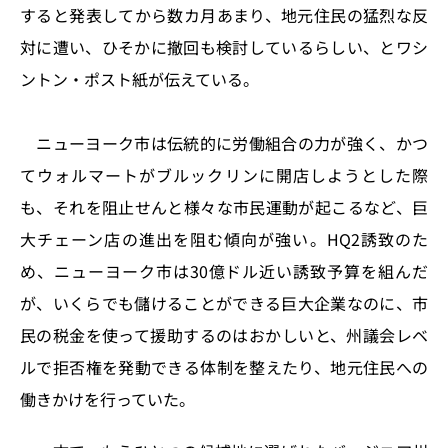
k
すると発表してから数カ月あまり、地元住民の猛烈な反
対に遭い、ひそかに撤回も検討しているらしい、とワシ
ントン・ポスト紙が伝えている。
ニューヨーク市は伝統的に労働組合の力が強く、かつ
てウォルマートがブルックリンに開店しようとした際
も、それを阻止せんと様々な市民運動が起こるなど、巨
大チェーン店の進出を阻む傾向が強い。HQ2誘致のた
め、ニューヨーク市は30億ドル近い誘致予算を組んだ
が、いくらでも儲けることができる巨大企業なのに、市
民の税金を使って援助するのはおかしいと、州議会レベ
ルで拒否権を発動できる体制を整えたり、地元住民への
働きかけを行っていた。