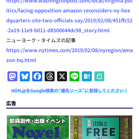
https://www.washingtonpost.com/local/virginia-pol
itics/facing-opposition-amazon-reconsiders-ny-hea
dquarters-site-two-officials-say/2019/02/08/451ffc52
-2a19-11e9-b011-d8500644dc98_story.html
ニューヨーク・タイムズの記事
https://www.nytimes.com/2019/02/08/nyregion/ama
zon-hq.html
M
Bl
F
T
X
Li
H
a
u
a
h
n
at
HON.jpをGoogle検索の“優先ソース”に登録してください！
st
e
c
re
e
e
o
s
e
a
n
広告
d
k
b
d
a
o
y
o
s
n
o