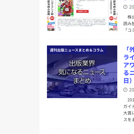
2
株式
読み
「コ
「
週刊出版ニュースまとめ＆コラム
ライ
ア
るニ
日
2
20
ガイド
大賞
スを