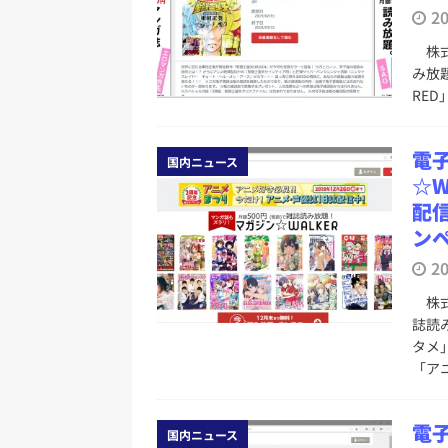
2
株式
み放
RE
電
国内ニュース
☆
配
ン
2
株式
誌読
タメ
「ア
電
国内ニュース