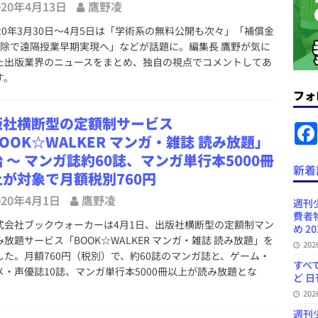
020年4月13日
鷹野凌
＆コラム #726（2026年7月26日～8月1日）
週刊出版ニュースま
20年3月30日～4月5日は「学術系の無料公開も次々」「補償金
免除で遠隔授業早期実現へ」などが話題に。編集長 鷹野が気に
コンテンツの識別表示を義務化など 日刊出版ニュースまとめ 2026.08.02
た出版業界のニュースをまとめ、独自の視点でコメントしてあ
す。
フォ
ラミング教育にAI活用方針など 日刊出版ニュースまとめ 2026.08.01
版社横断型の定額制サービス
OOK☆WALKER マンガ・雑誌 読み放題」
News Blogに拡張検索生成（RAG）で回答を返すチャットボットを設置など
 ～ マンガ誌約60誌、マンガ単行本5000冊
新着
上が対象で月額税別760円
.31
日刊出版ニュースまとめ
020年4月1日
鷹野凌
ンプの定価は創刊時の約3.3倍だが消費者物価指数は4倍以上など 日刊出版
週刊
費者
会社ブックウォーカーは4月1日、出版社横断型の定額制マン
日刊出版ニュースまとめ
め 20
み放題サービス「BOOK☆WALKER マンガ・雑誌 読み放題」を
20
訳・集英社「MANGA MILLION」など 日刊出版ニュースまとめ
した。月額760円（税別）で、約60誌のマンガ誌と、ゲーム・
すべて
メ・声優誌10誌、マンガ単行本5000冊以上が読み放題とな
スまとめ
ど 日
20
週刊