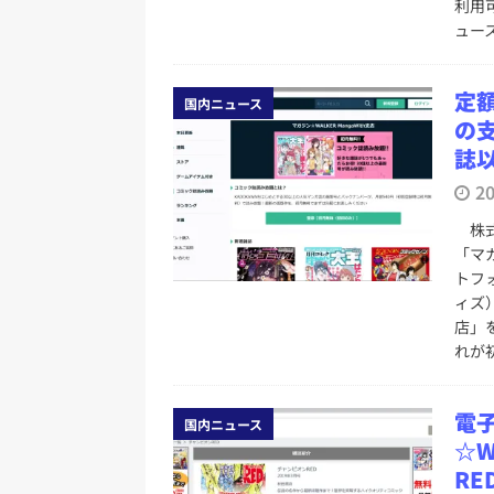
利用
ュー
定
国内ニュース
の支
誌
2
株式
「マガ
トフ
ィズ）
店」
れが
電
国内ニュース
☆
RE