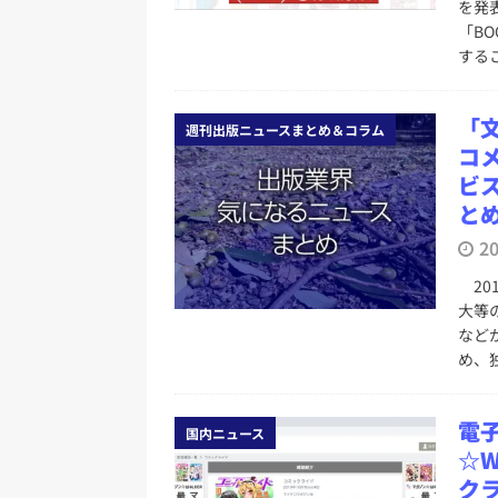
を発
「B
する
「
週刊出版ニュースまとめ＆コラム
コメ
ビ
とめ
2
20
大等の
など
め、
電
国内ニュース
☆
ク