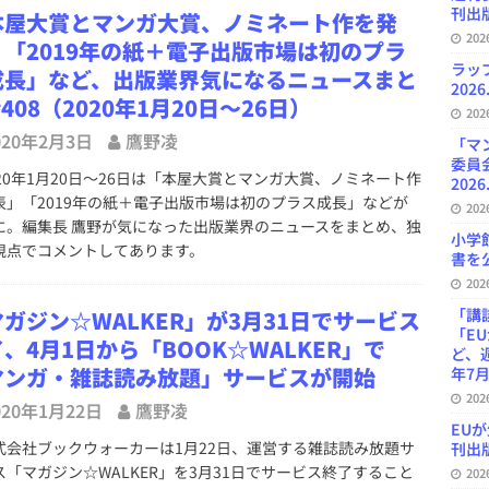
刊出版
本屋大賞とマンガ大賞、ノミネート作を発
20
」「2019年の紙＋電子出版市場は初のプラ
ラッ
成長」など、出版業界気になるニュースまと
2026
#408（2020年1月20日～26日）
20
020年2月3日
鷹野凌
「マ
委員
20年1月20日～26日は「本屋大賞とマンガ大賞、ノミネート作
2026
表」「2019年の紙＋電子出版市場は初のプラス成長」などが
20
に。編集長 鷹野が気になった出版業界のニュースをまとめ、独
小学
視点でコメントしてあります。
書を公
20
「講
ガジン☆WALKER」が3月31日でサービス
「E
、4月1日から「BOOK☆WALKER」で
ど、
マンガ・雑誌読み放題」サービスが開始
年7月
20
020年1月22日
鷹野凌
EU
会社ブックウォーカーは1月22日、運営する雑誌読み放題サ
刊出版
ス「マガジン☆WALKER」を3月31日でサービス終了すること
20