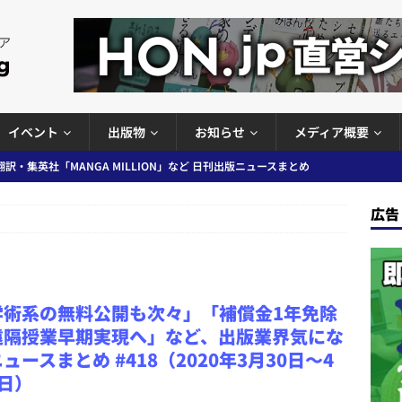
イベント
出版物
お知らせ
メディア概要
プの発行部数が100万部割れなど 日刊出版ニュースまとめ 2026.08.07
広告
ど 日刊出版ニュースまとめ 2026.08.06
日刊出版ニュースまとめ
」問題等で小学館が再発防止案と人権委員会設置を公表など 日刊出版ニュ
出版ニュースまとめ
学術系の無料公開も次々」「補償金1年免除
ガワン」問題の第三者委員会調査報告書を公開など 日刊出版ニュースまと
遠隔授業早期実現へ」など、出版業界気にな
ースまとめ
ュースまとめ #418（2020年3月30日～4
日）
者向けポータルサイト提供開始」「EUが生成AIコンテンツの識別表示を義