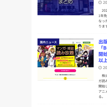
2
務化」など、週刊出版ニュースまとめ
20
とめ＆コラム
1年
[ 2026年8月2日 ]
EUが生成AI
なっ
りま
日刊出版ニュースまとめ
[ 2026年8月1日 ]
文科省、プログ
出
国内ニュース
日刊出版ニュースまとめ
「B
[ 2026年7月31日 ]
HON.jp 
開始
以
日刊出版ニュースまとめ 2026.07
2
[ 2026年8月9日 ]
週刊少年ジャ
ニュースまとめ 2026.08.09
株式
ガ読
[ 2026年8月8日 ]
すべてプロの翻
開始
アニ
2026.08.08
日刊出版ニュー
る。