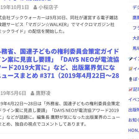
019年10月1日
小桜店子
デジ
会社ブックウォーカーは9月30日、同社が運営する電子雑誌
鷹野凌の
放題サービス「マガジン☆WALKER」でマイクロマガジン社
フラ
ミックライド」の配信を開始した。
大原
馬場
外務省、国連子どもの権利委員会策定ガイド
ン案に見直し要請」「DAYS NEOが電流協
イ
ワード2019大賞に」など、出版業界気にな
イ
ュースまとめ #371（2019年4月22日～28
ぽっ
）
記
019年5月6日
鷹野凌
イベ
19年4月22日～28日は「外務省、国連子どもの権利委員会策定
出版
ライン案に見直し要請」「DAYS NEOが電流協アワード2019
に」などが話題に。編集長 鷹野が気になった出版業界のニュー
お知
まとめ、独自の視点でコメントしてあります。
HON