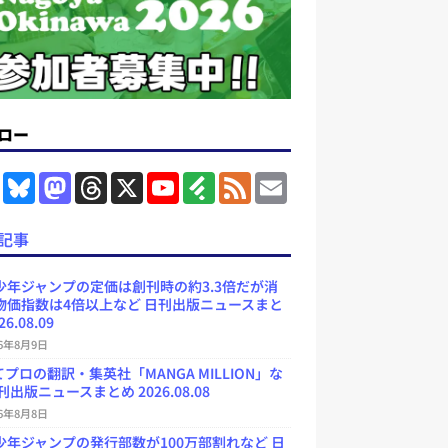
ロー
F
B
M
T
X
Y
F
F
E
a
l
a
h
o
e
e
m
c
u
s
r
u
e
e
a
e
e
t
e
T
d
d
i
記事
b
s
o
a
u
l
l
o
k
d
d
b
y
o
y
o
s
e
少年ジャンプの定価は創刊時の約3.3倍だが消
k
n
C
物価指数は4倍以上など 日刊出版ニュースまと
h
26.08.09
a
n
26年8月9日
n
e
プロの翻訳・集英社「MANGA MILLION」な
l
刊出版ニュースまとめ 2026.08.08
26年8月8日
少年ジャンプの発行部数が100万部割れなど 日