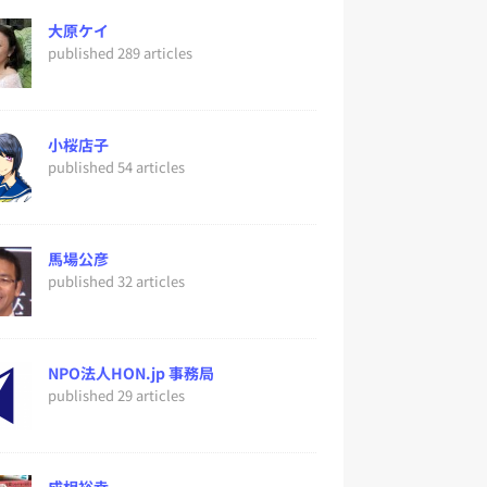
大原ケイ
published 289 articles
小桜店子
published 54 articles
馬場公彦
published 32 articles
NPO法人HON.jp 事務局
published 29 articles