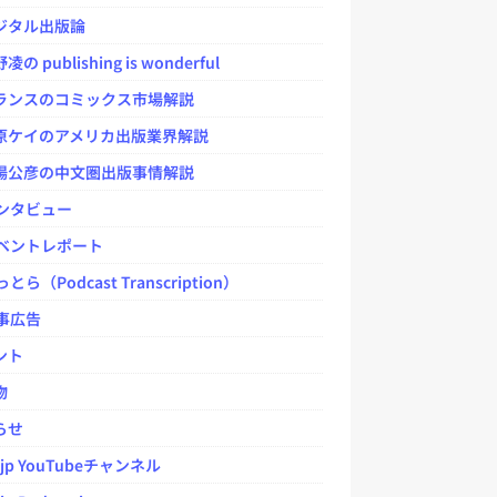
タル出版論
 publishing is wonderful
ンスのコミックス市場解説
ケイのアメリカ出版業界解説
公彦の中文圏出版事情解説
ンタビュー
ベントレポート
とら（Podcast Transcription）
事広告
ント
物
らせ
.jp YouTubeチャンネル