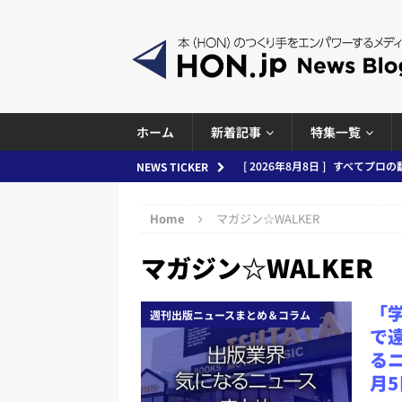
ホーム
新着記事
特集一覧
[ 2026年8月7日 ]
週刊少年ジャン
NEWS TICKER
日刊出版ニュースまとめ
Home
マガジン☆WALKER
[ 2026年8月6日 ]
ラップも読書な
マガジン☆WALKER
[ 2026年8月5日 ]
「マンガワン
ースまとめ 2026.08.05
日刊
「
週刊出版ニュースまとめ＆コラム
[ 2026年8月4日 ]
小学館「マン
で
め 2026.08.04
日刊出版ニュ
るニ
月5
[ 2026年8月3日 ]
「講談社、著