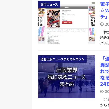
電
国内ニュース
☆
チ
2
株式
読み
バン
「
週刊出版ニュースまとめ＆コラム
異
れ
なる
24
2
20
から