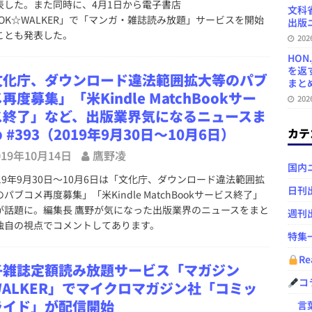
表した。また同時に、4月1日から電子書店
文科
OOK☆WALKER」で「マンガ・雑誌読み放題」サービスを開始
出版ニ
ことも発表した。
20
HON
を返
文化庁、ダウンロード違法範囲拡大等のパブ
まとめ 
再度募集」「米Kindle MatchBookサー
20
ス終了」など、出版業界気になるニュースま
 #393（2019年9月30日～10月6日）
カテ
019年10月14日
鷹野凌
国内
19年9月30日～10月6日は「文化庁、ダウンロード違法範囲拡
日刊
パブコメ再度募集」「米Kindle MatchBookサービス終了」
が話題に。編集長 鷹野が気になった出版業界のニュースをまと
週刊
独自の視点でコメントしてあります。
特集
Re
子雑誌定額読み放題サービス「マガジン
コ
WALKER」でマイクロマガジン社「コミッ
ライド」が配信開始
言葉