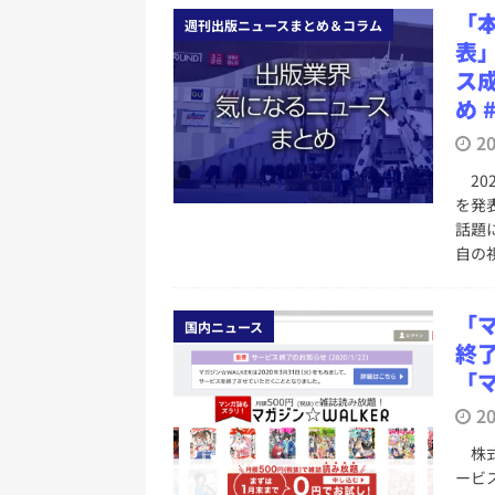
「
週刊出版ニュースまとめ＆コラム
表
ス
め 
2
20
を発
話題
自の
「マ
国内ニュース
終了
「
2
株式
ービ