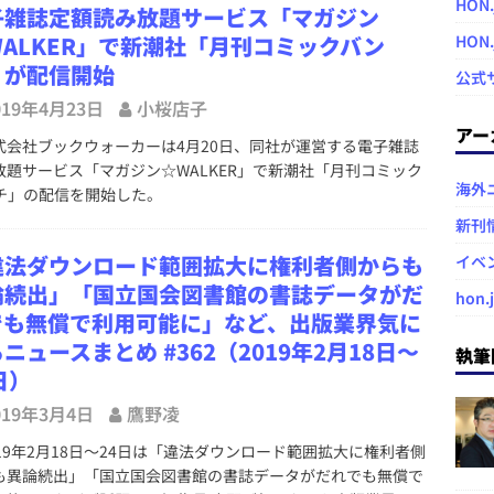
HON.
子雑誌定額読み放題サービス「マガジン
WALKER」で新潮社「月刊コミックバン
HON
」が配信開始
公式
019年4月23日
小桜店子
アー
会社ブックウォーカーは4月20日、同社が運営する電子雑誌
放題サービス「マガジン☆WALKER」で新潮社「月刊コミック
海外
チ」の配信を開始した。
新刊
違法ダウンロード範囲拡大に権利者側からも
イベ
論続出」「国立国会図書館の書誌データがだ
hon.
でも無償で利用可能に」など、出版業界気に
ニュースまとめ #362（2019年2月18日～
執筆
日）
019年3月4日
鷹野凌
19年2月18日～24日は「違法ダウンロード範囲拡大に権利者側
も異論続出」「国立国会図書館の書誌データがだれでも無償で