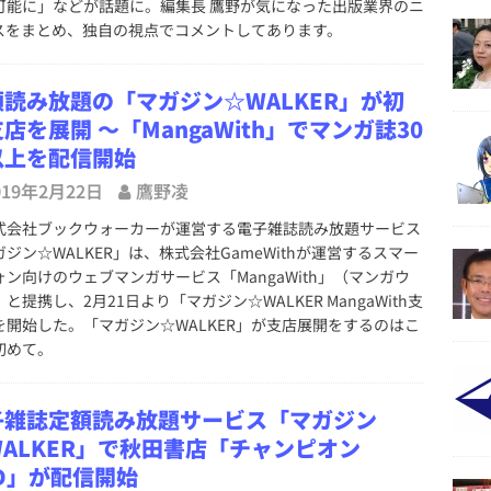
可能に」などが話題に。編集長 鷹野が気になった出版業界のニ
スをまとめ、独自の視点でコメントしてあります。
額読み放題の「マガジン☆WALKER」が初
店を展開 ～「MangaWith」でマンガ誌30
以上を配信開始
019年2月22日
鷹野凌
会社ブックウォーカーが運営する電子雑誌読み放題サービス
ジン☆WALKER」は、株式会社GameWithが運営するスマー
ォン向けのウェブマンガサービス「MangaWith」（マンガウ
と提携し、2月21日より「マガジン☆WALKER MangaWith支
を開始した。「マガジン☆WALKER」が支店展開をするのはこ
初めて。
子雑誌定額読み放題サービス「マガジン
WALKER」で秋田書店「チャンピオン
D」が配信開始