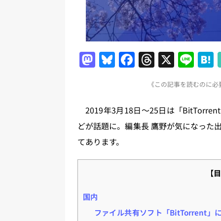
M
Bl
F
T
X
Li
a
u
a
h
n
《この記事を読むのに必要
st
e
c
re
e
o
s
e
a
2019年3月18日～25日は「BitTorrent
d
k
b
d
どが話題に。編集長 鷹野が気になった
o
y
o
s
てあります。
n
o
k
【目
国内
ファイル共有ソフト「BitTorren