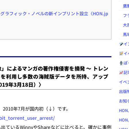
鷹野凌の
グラフィック・ノベルの新インプリント設立〈HON.jp
フラ
大原
馬場
イ
イ
ぽっ
ent」によるマンガの著作権侵害を摘発 ～ トレン
記
si」を利用し多数の海賊版データを所持、アップ
イベ
2019年3月18日）〉
出版
お知
は、2010年7月が国内初（↓）です。
HON
bit_torrent_user_arrest/
HON.
いるWinnyやShareなどに比べると、確かに事例