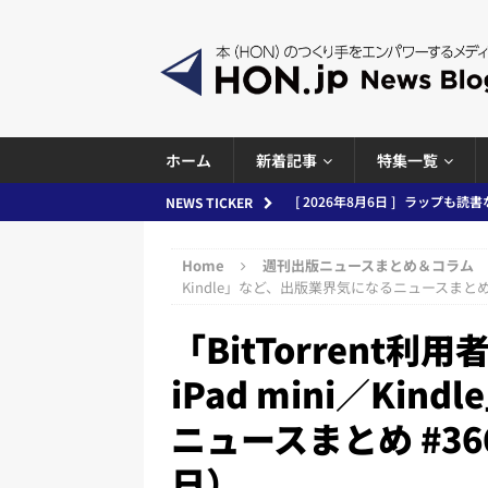
ホーム
新着記事
特集一覧
[ 2026年8月5日 ]
「マンガワン
NEWS TICKER
ースまとめ 2026.08.05
日刊
Home
週刊出版ニュースまとめ＆コラム
[ 2026年8月4日 ]
小学館「マン
Kindle」など、出版業界気になるニュースまとめ #
め 2026.08.04
日刊出版ニュ
「BitTorrent利用
[ 2026年8月3日 ]
「講談社、著
iPad mini／Ki
務化」など、週刊出版ニュースまとめ
ニュースまとめ #36
とめ＆コラム
[ 2026年8月2日 ]
EUが生成AI
日）