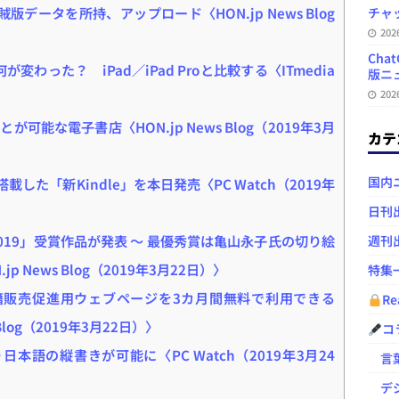
版データを所持、アップロード〈HON.jp News Blog
チャ
20
Ch
」は何が変わった？ iPad／iPad Proと比較する〈ITmedia
版ニュ
20
能な電子書店〈HON.jp News Blog（2019年3月
カテ
国内
搭載した「新Kindle」を本日発売〈PC Watch（2019年
日刊
019」受賞作品が発表 ～ 最優秀賞は亀山永子氏の切り絵
週刊
News Blog（2019年3月22日）〉
特集
書籍販売促進用ウェブページを3カ月間無料で利用できる
Re
log（2019年3月22日）〉
コ
り日本語の縦書きが可能に〈PC Watch（2019年3月24
言葉
デジ