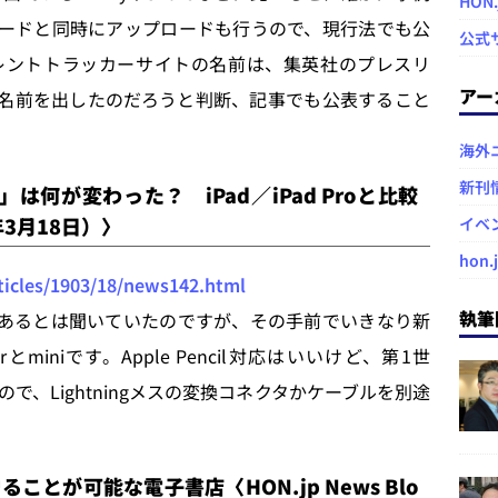
HON
ウンロードと同時にアップロードも行うので、現行法でも公
公式
レントトラッカーサイトの名前は、集英社のプレスリ
アー
名前を出したのだろうと判断、記事でも公表すること
海外
新刊
ini」は何が変わった？ iPad／iPad Proと比較
9年3月18日）〉
イベ
hon.
ticles/1903/18/news142.html
執筆
あるとは聞いていたのですが、その手前でいきなり新
iniです。Apple Pencil対応はいいけど、第1世
で、Lightningメスの変換コネクタかケーブルを別途
とが可能な電子書店〈HON.jp News Blo