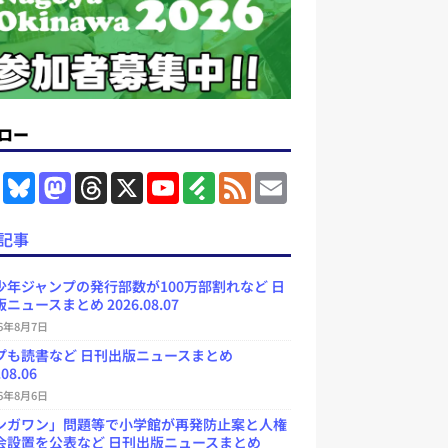
ロー
F
B
M
T
X
Y
F
F
E
a
l
a
h
o
e
e
m
c
u
s
r
u
e
e
a
e
e
t
e
T
d
d
i
記事
b
s
o
a
u
l
l
o
k
d
d
b
y
o
y
o
s
e
少年ジャンプの発行部数が100万部割れなど 日
k
n
C
ニュースまとめ 2026.08.07
h
a
26年8月7日
n
プも読書など 日刊出版ニュースまとめ
n
e
.08.06
l
26年8月6日
ンガワン」問題等で小学館が再発防止案と人権
会設置を公表など 日刊出版ニュースまとめ