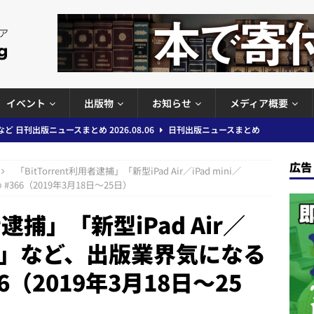
イベント
出版物
お知らせ
メディア概要
」問題等で小学館が再発防止案と人権委員会設置を公表など 日刊出版ニュ
出版ニュースまとめ
広告
「BitTorrent利用者逮捕」「新型iPad Air／iPad mini／
ガワン」問題の第三者委員会調査報告書を公開など 日刊出版ニュースまと
366（2019年3月18日～25日）
ースまとめ
者逮捕」「新型iPad Air／
者向けポータルサイト提供開始」「EUが生成AIコンテンツの識別表示を義
ndle」など、出版業界気になる
＆コラム #726（2026年7月26日～8月1日）
週刊出版ニュースま
6（2019年3月18日～25
コンテンツの識別表示を義務化など 日刊出版ニュースまとめ 2026.08.02