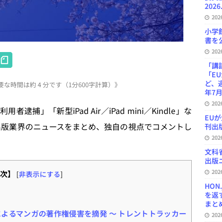
2026
20
小学
書を公
20
H
「講
at
「E
ど、
な時間は約 4 分です（1分600字計算）》
e
年7月
n
20
利用者逮捕」「新型iPad Air／iPad mini／Kindle」な
a
EU
出版業界のニュースをまとめ、独自の視点でコメントし
刊出版
20
文科
出版ニ
20
次】
[
非表示にする
]
HON
を返
まとめ 
t」によるマンガの著作権侵害を摘発 ～ トレントトラッカー
20