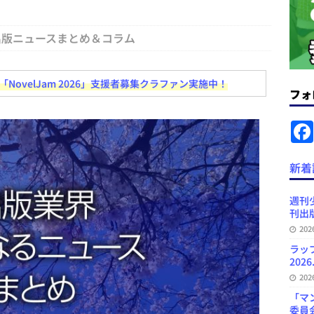
ラミング教育にAI活用方針など 日刊出版ニュースまとめ 2026.08.01
出版ニュースまとめ＆コラム
News Blogに拡張検索生成（RAG）で回答を返すチャットボットを設置など
ovelJam 2026」支援者募集クラファン実施中！
フォ
.31
日刊出版ニュースまとめ
ット（ベータ版）を公開しました
お知らせ
が文体模写を拒否するようになど 日刊出版ニュースまとめ 2026.07.30
日
新着
プの発行部数が100万部割れなど 日刊出版ニュースまとめ 2026.08.07
週刊
刊出版
20
ど 日刊出版ニュースまとめ 2026.08.06
日刊出版ニュースまとめ
ラッ
2026
20
「マ
委員