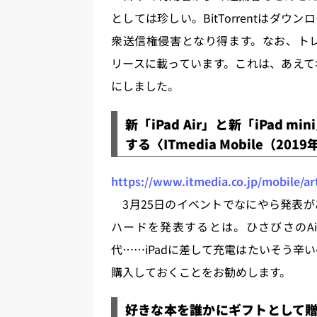
としては珍しい。BitTorrentはダ
衆送信権侵害となり得ます。なお、ト
リースに載っています。これは、あえて
にしました。
新「iPad Air」と新「iPad m
する〈ITmedia Mobile（201
https://www.itmedia.co.jp/mobile/ar
3月25日のイベントでなにやら発表が
ハードを発表するとは。ひさびさのAirとm
代……iPadに差して充電はたいそう辛いの
購入しておくことをお勧めします。
好きな本を誰かにギフトとして贈るこ