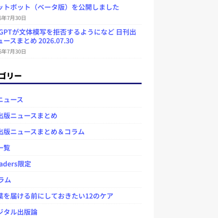
ットボット（ベータ版）を公開しました
26年7月30日
atGPTが文体模写を拒否するようになど 日刊出
ースまとめ 2026.07.30
26年7月30日
ゴリー
ニュース
出版ニュースまとめ
出版ニュースまとめ＆コラム
一覧
aders限定
ラム
を届ける前にしておきたい12のケア
タル出版論