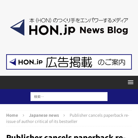
Home
Japanese news
Publisher cancels paperback re-
issue of author critical of its bestseller
Publisher cancels paperback re-