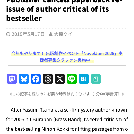
issue of author critical of its
bestseller
2019年5月17日
大原ケイ
今年もやります！ 出版創作イベント「NovelJam 2026」支
援者募集クラファン実施中！
M
Bl
F
T
X
Li
H
a
u
a
h
n
at
《この記事を読むのに必要な時間は約 3 分です（1分600字計算）》
st
e
c
re
e
e
o
s
e
a
n
After Yasumi Tsuhara, a sci-fi/mystery author known
d
k
b
d
a
for 2006 hit Buraban (Brass Band), tweeted criticism of
o
y
o
s
the best-selling Nihon Kokki for lifting passages from o