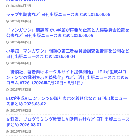
h
2026年8月7日
a
n
ラップも読書など 日刊出版ニュースまとめ 2026.08.06
n
e
2026年8月6日
l
「マンガワン」問題等で小学館が再発防止案と人権委員会設置を
公表など 日刊出版ニュースまとめ 2026.08.05
2026年8月5日
小学館「マンガワン」問題の第三者委員会調査報告書を公開など
日刊出版ニュースまとめ 2026.08.04
2026年8月4日
「講談社、著者向けポータルサイト提供開始」「EUが生成AIコ
ンテンツの識別表示を義務化」など、週刊出版ニュースまとめ＆
コラム #726（2026年7月26日～8月1日）
2026年8月3日
EUが生成AIコンテンツの識別表示を義務化など 日刊出版ニュー
スまとめ 2026.08.02
2026年8月2日
文科省、プログラミング教育にAI活用方針など 日刊出版ニュース
まとめ 2026.08.01
2026年8月1日