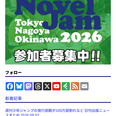
フォロー
F
B
M
T
X
Y
F
F
E
a
l
a
h
o
e
e
m
c
u
s
r
u
e
e
a
e
e
t
e
T
d
d
i
新着記事
b
s
o
a
u
l
l
o
k
d
d
b
y
o
y
o
s
e
週刊少年ジャンプの発行部数が100万部割れなど 日刊出版ニュー
k
n
C
スまとめ 2026.08.07