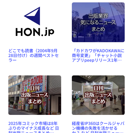
どこでも読書（2004年9月
「カドカワがKADOKAWAに
28日付け）の週間ベストセ
商号変更」「チャット小説
ラー
アプリpeepリリース1年半
でプレミアム会員1万人を突
破」など、出版業界気にな
るニュースまとめ
#373（2019年5月13日～19
日）
2025年コミック市場は8年
経産省IP360はクールジャパ
ぶりのマイナス成長など 日
ン機構の失敗を活かせる
刊出版ニュースまとめ
か？ など 日刊出版ニュース