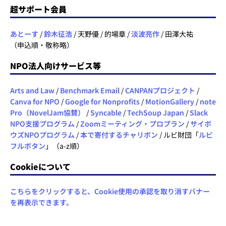
超サポート会員
あとーす
/
鈴木征浩
/ 天野優 / 的場章 /
淡波亮作
/ 田澤大祐
（申込順・敬称略）
NPO法人向けサービス等
Arts and Law
/
Benchmark Email
/
CANPANプロジェクト
/
Canva for NPO
/
Google for Nonprofits
/
MotionGallery
/
note
Pro（NovelJam協賛）
/
Syncable
/
TechSoup Japan
/
Slack
NPO支援プログラム
/
Zoomミーティング・プロプラン
/
サイボ
ウズNPOプログラム
/
本で寄付するチャリボン
/ ルビ財団「
ルビ
フルボタン
」（a-z順）
Cookieについて
こちらをクリックすると、Cookie使用の承認を取り消すバナー
を再表示できます。