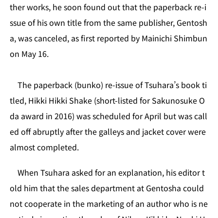
n
o
ther works, he soon found out that the paperback re-i
k
ssue of his own title from the same publisher, Gentosh
a, was canceled, as first reported by Mainichi Shimbun
on May 16.
The paperback (bunko) re-issue of Tsuhara’s book ti
tled, Hikki Hikki Shake (short-listed for Sakunosuke O
da award in 2016) was scheduled for April but was call
ed off abruptly after the galleys and jacket cover were
almost completed.
When Tsuhara asked for an explanation, his editor t
old him that the sales department at Gentosha could
not cooperate in the marketing of an author who is ne