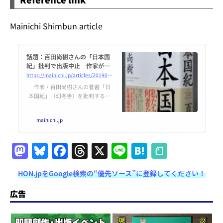
Mainichi Shimbun article
話題：百田尚樹さんの「日本国
紀」批判で出版中止 作家が幻
冬舎を批判 | 毎日新聞
https://mainichi.jp/articles/20190515/k00/00m/040/310000c
作家・百田尚樹さんの著書「日
本国紀」（幻冬舎）を批判する投
稿をツイッターでしたことで、
「幻冬舎から刊行予定だった文庫
mainichi.jp
本を出せなくなった」と作家の津
原泰水（やすみ）さん（54）が訴
えている。既に幻冬舎から単行本
M
Bl
F
T
X
Li
H
で発売されている津原さんの小説
が今春、同社から文庫化される予
a
u
a
h
n
at
定だった。が、作業が大詰めとな
HON.jpをGoogle検索の“優先ソース”に登録してください！
st
e
c
re
e
e
o
s
e
a
n
広告
d
k
b
d
a