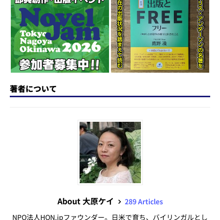
o
y
o
s
n
o
k
著者について
About 大原ケイ
289 Articles
NPO法人HON.jpファウンダー。日米で育ち、バイリンガルとし