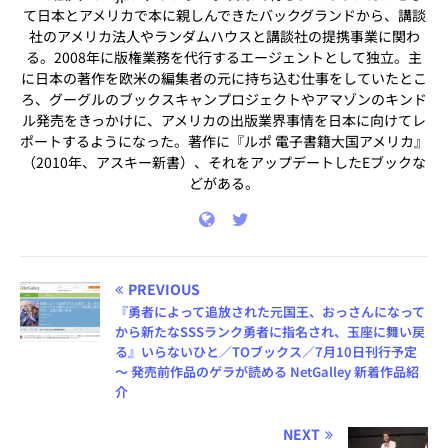
て日本とアメリカで本に親しんできたバックグランドから、講談
社のアメリカ法人やランダムハウスと講談社の提携事業に関わ
る。2008年に版権業務を代行するエージェントとして独立。主
に日本の著作を欧米の編集者の元に持ち込む仕事をしていたとこ
ろ、グーグルのブックスキャンプロジェクトやアマゾンのキンド
ル発売をきっかけに、アメリカの出版業界事情を日本に向けてレ
ポートするようになった。著作に『ルポ 電子書籍大国アメリカ』
（2010年、アスキー新書）、それをアップデートしたEブックな
どがある。
PREVIOUS
『勇者によって追放された元国王、おっさんになって
から新たなSSSランク勇者に指名され、玉座に舞い戻
る』いらないひと／TOブックス／7月10日刊行予定
～ 発売前作品のゲラが読める NetGalley 新着作品紹
介
NEXT