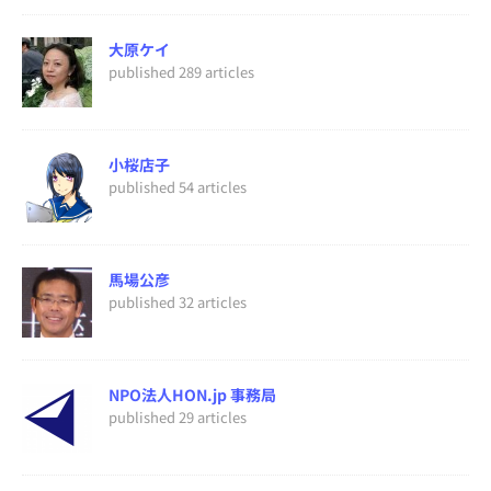
大原ケイ
published 289 articles
小桜店子
published 54 articles
馬場公彦
published 32 articles
NPO法人HON.jp 事務局
published 29 articles