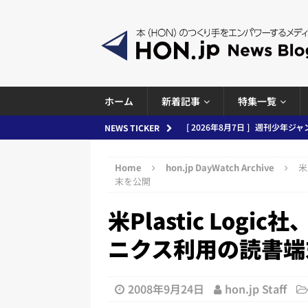
ホーム
新着記事
特集一覧
[ 2026年8月7日 ]
週刊少年ジャン
NEWS TICKER
日刊出版ニュースまとめ
[ 2026年8月6日 ]
ラップも読書な
Home
hon.jp DayWatch Archive
米
末を公開
[ 2026年8月5日 ]
「マンガワン
米Plastic Log
ースまとめ 2026.08.05
日刊
[ 2026年8月4日 ]
小学館「マン
ニクス利用の読書端
め 2026.08.04
日刊出版ニュ
[ 2026年8月3日 ]
「講談社、著
2008年9月24日
hon.jp Staff
務化」など、週刊出版ニュースまとめ