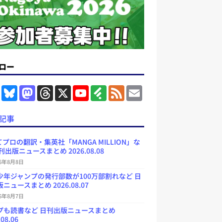
ロー
F
B
M
T
X
Y
F
F
E
a
l
a
h
o
e
e
m
c
u
s
r
u
e
e
a
e
e
t
e
T
d
d
i
記事
b
s
o
a
u
l
l
o
k
d
d
b
y
o
y
o
s
e
プロの翻訳・集英社「MANGA MILLION」な
k
n
C
刊出版ニュースまとめ 2026.08.08
h
a
26年8月8日
n
少年ジャンプの発行部数が100万部割れなど 日
n
e
ニュースまとめ 2026.08.07
l
26年8月7日
プも読書など 日刊出版ニュースまとめ
.08.06