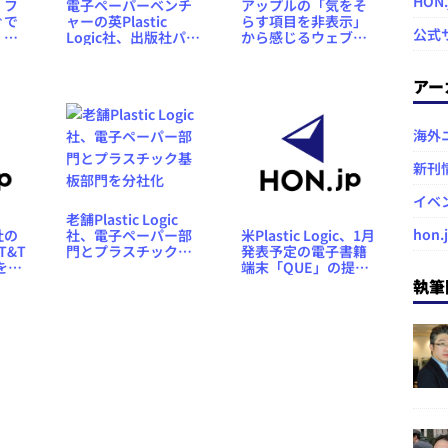
HON
・フ
電子ペーパーベンチ
アップルの「気をそ
ぐで
ャーの英Plastic
らす項目を非表示」
公式
』シ
Logic社、出版社パー
から感じるウェブ広
モン
トナーを募集開始
告への危機感
シン
アー
月25
売前
める
作品
海外
新刊
イベ
老舗Plastic Logic
hon.
社、電子ペーパー部
c社の
米Plastic Logic、1月
門とプラスチック基
T&T
発表予定の電子書籍
板部門を分社化
を採
端末「QUE」の提供
コンテンツに工学分
執筆
野の有名雑誌を追加