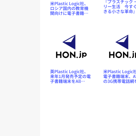
『プラスチック
米Plastic Logic社、
リー生活 今す
ロシア国内の教育機
きる小さな革命
関向けに電子書籍端
ャンタル・プラ
末「Plastic Logic
ドン／ジェイ・
100」を発売
ハ／NHK出版／5
日刊行予定 ～ 発
作品のゲラが読
NetGalley 新着
紹介
英Plastic Logic社、
米Plastic Logi
来年1月発売予定の電
電子書籍端末、A
子書籍端末をAll
の3G携帯電話網
Things Dカンファレ
用へ
ンス出席者に無償プ
レゼント