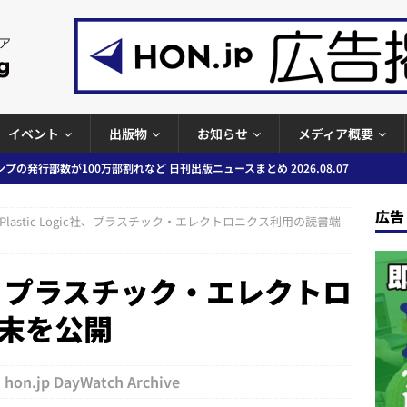
イベント
出版物
お知らせ
メディア概要
プの発行部数が100万部割れなど 日刊出版ニュースまとめ 2026.08.07
広告
ど 日刊出版ニュースまとめ 2026.08.06
日刊出版ニュースまとめ
Plastic Logic社、プラスチック・エレクトロニクス利用の読書端
」問題等で小学館が再発防止案と人権委員会設置を公表など 日刊出版ニュ
ic社、プラスチック・エレクトロ
出版ニュースまとめ
ガワン」問題の第三者委員会調査報告書を公開など 日刊出版ニュースまと
末を公開
ースまとめ
者向けポータルサイト提供開始」「EUが生成AIコンテンツの識別表示を義
hon.jp DayWatch Archive
＆コラム #726（2026年7月26日～8月1日）
週刊出版ニュースま