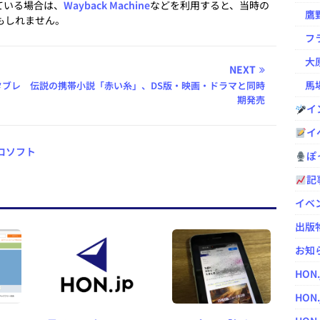
ている場合は、
Wayback Machine
などを利用すると、当時の
鷹野凌の
もしれません。
フラ
大原
NEXT
馬場
タブレ
伝説の携帯小説「赤い糸」、DS版・映画・ドラマと同時
期発売
イ
イ
ロソフト
ぽっ
記
イベ
出版
お知
HON
HON.