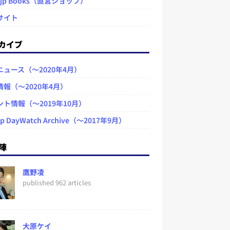
.jp Books（直営ショップ）
サイト
カイブ
ニュース（～2020年4月）
情報（～2020年4月）
ント情報（～2019年10月）
jp DayWatch Archive（～2017年9月）
陣
鷹野凌
published 962 articles
大原ケイ