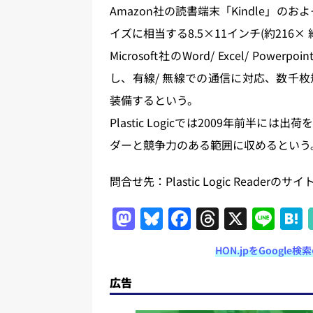
Amazon社の読書端末「Kindle」の
イズに相当する8.5×11インチ(約216× 
Microsoft社のWord/ Excel/ P
し、有線/ 無線での通信に対応、数千
装備するという。
Plastic Logicでは2009年前
ダーと競争力のある範囲に収めるという。【
問合せ先：Plastic Logic Readerのサイ
M
Bl
F
T
X
Li
a
u
a
h
n
HON.jpをGoogl
st
e
c
re
e
o
s
e
a
広告
d
k
b
d