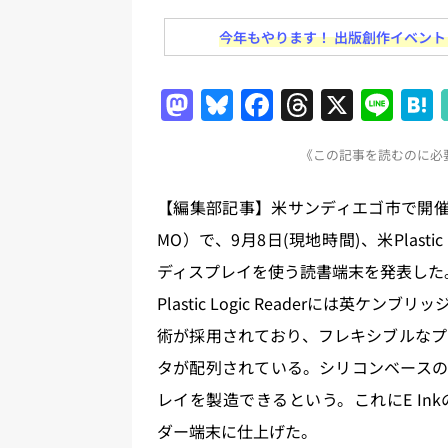
とめ＆コラム
今年もやります！ 出版創作イベント「N
[ 2026年8月2日 ]
EUが生成AI
M
Bl
F
T
X
Li
日刊出版ニュースまとめ
a
u
a
h
n
[ 2026年8月1日 ]
文科省、プログ
《この記事を読むのに必要
st
e
c
re
e
日刊出版ニュースまとめ
o
s
e
a
[ 2026年7月31日 ]
HON.jp 
【編集部記事】米サンディエゴ市で開催中の
d
k
b
d
日刊出版ニュースまとめ 2026.07
MO）で、9月8日(現地時間)、米Plasti
o
y
o
s
[ 2026年7月30日 ]
チャットボ
ディスプレイを使う読書端末を発表した
n
o
Plastic Logic Readerには
[ 2026年8月8日 ]
すべてプロの翻
k
術が採用されており、フレキシブルなプ
2026.08.08
日刊出版ニュー
タが配列されている。シリコンベースの
レイを製造できるという。これにE I
ダー端末に仕上げた。