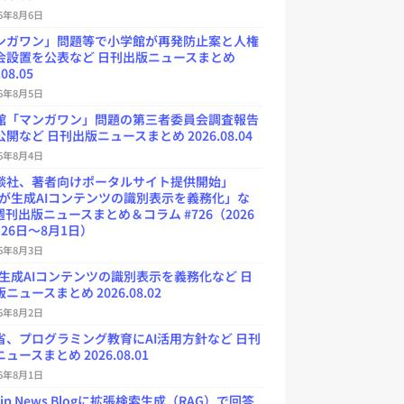
26年8月6日
ンガワン」問題等で小学館が再発防止案と人権
会設置を公表など 日刊出版ニュースまとめ
.08.05
26年8月5日
館「マンガワン」問題の第三者委員会調査報告
開など 日刊出版ニュースまとめ 2026.08.04
26年8月4日
談社、著者向けポータルサイト提供開始」
Uが生成AIコンテンツの識別表示を義務化」な
週刊出版ニュースまとめ＆コラム #726（2026
26日～8月1日）
26年8月3日
が生成AIコンテンツの識別表示を義務化など 日
ニュースまとめ 2026.08.02
26年8月2日
省、プログラミング教育にAI活用方針など 日刊
ュースまとめ 2026.08.01
26年8月1日
.jp News Blogに拡張検索生成（RAG）で回答