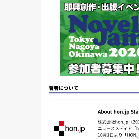
o
y
o
s
n
o
k
著者について
About hon.jp Sta
株式会社hon.jp（
ニュースメディア「hon
10月1日より「HON