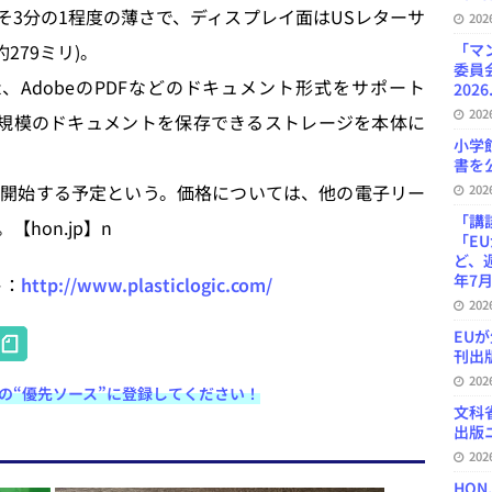
およそ3分の1程度の薄さで、ディスプレイ面はUSレターサ
20
約279ミリ)。
「マ
委員
owerpoint、AdobeのPDFなどのドキュメント形式をサポート
2026
20
枚規模のドキュメントを保存できるストレージを本体に
小学
書を公
半には出荷を開始する予定という。価格については、他の電子リー
20
「講
hon.jp】n
「E
ど、
年7月
ト：
http://www.plasticlogic.com/
20
H
EU
刊出版
at
20
e検索の“優先ソース”に登録してください！
e
文科
出版ニ
n
20
a
HON