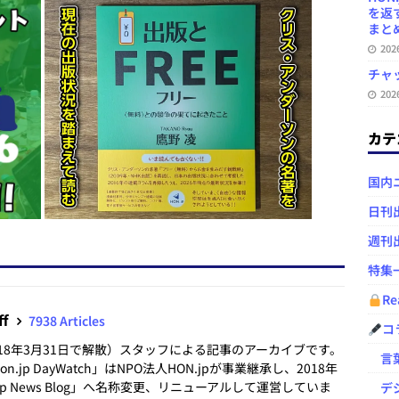
を返
まとめ 
20
チャ
20
カテ
国内
日刊
週刊
特集
Re
ff
7938 Articles
コ
2018年3月31日で解散）スタッフによる記事のアーカイブです。
言葉
.jp DayWatch」はNPO法人HON.jpが事業継承し、2018年
.jp News Blog」へ名称変更、リニューアルして運営していま
デジ