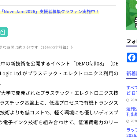
ovelJam 2026」支援者募集クラファン実施中！
コンテンツの識別表示を義務化など 日刊出版ニュースまとめ 2026.08.02
H
at
フォ
ラミング教育にAI活用方針など 日刊出版ニュースまとめ 2026.08.01
な時間は約 2 分です（1分600字計算）》
e
n
News Blogに拡張検索生成（RAG）で回答を返すチャットボットを設置など
新技術を公開するイベント「DEMOfall08」（DE
a
.31
日刊出版ニュースまとめ
c Logic Ltd.がプラスチック・エレクトロニクス利用の
新着
ット（ベータ版）を公開しました
お知らせ
。
すべて
英ケンブリッジ大学で開発されたプラスチック・エレクトロニクス技
訳・集英社「MANGA MILLION」など 日刊出版ニュースまとめ
ど 日
20
ラスチック基盤上に、低温プロセスで有機トランジス
スまとめ
週刊
技術よりも低コストで、軽く環境にも優しいディスプ
刊出版
nkの電子インク技術を組み合わせて、低消費電力のリー
20
ラッ
2026