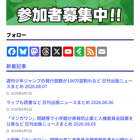
フォロー
F
B
M
T
X
Y
F
F
E
a
l
a
h
o
e
e
m
c
u
s
r
u
e
e
a
e
e
t
e
T
d
d
i
新着記事
b
s
o
a
u
l
l
o
k
d
d
b
y
o
y
o
s
e
週刊少年ジャンプの発行部数が100万部割れなど 日刊出版ニュー
k
n
C
スまとめ 2026.08.07
h
2026年8月7日
a
n
ラップも読書など 日刊出版ニュースまとめ 2026.08.06
n
e
2026年8月6日
l
「マンガワン」問題等で小学館が再発防止案と人権委員会設置を
公表など 日刊出版ニュースまとめ 2026.08.05
2026年8月5日
小学館「マンガワン」問題の第三者委員会調査報告書を公開など