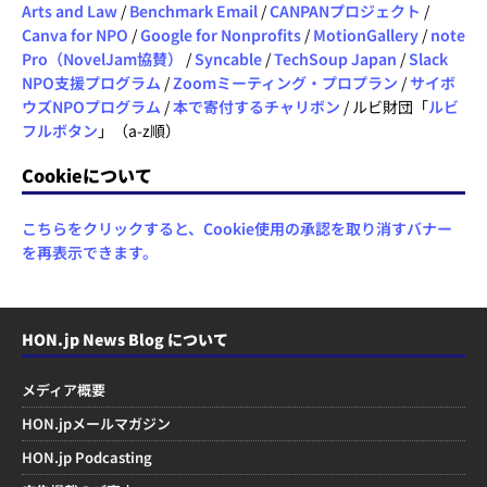
Arts and Law
/
Benchmark Email
/
CANPANプロジェクト
/
Canva for NPO
/
Google for Nonprofits
/
MotionGallery
/
note
Pro（NovelJam協賛）
/
Syncable
/
TechSoup Japan
/
Slack
NPO支援プログラム
/
Zoomミーティング・プロプラン
/
サイボ
ウズNPOプログラム
/
本で寄付するチャリボン
/ ルビ財団「
ルビ
フルボタン
」（a-z順）
Cookieについて
こちらをクリックすると、Cookie使用の承認を取り消すバナー
を再表示できます。
HON.jp News Blog について
メディア概要
HON.jpメールマガジン
HON.jp Podcasting