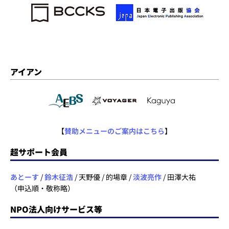
アイアン
【
賛助メニューのご案内はこちら
】
超サポート会員
あとーす
/
鈴木征浩
/ 天野優 / 的場章 /
淡波亮作
/ 田澤大祐
（申込順・敬称略）
NPO法人向けサービス等