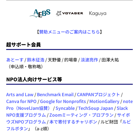
【
賛助メニューのご案内はこちら
】
超サポート会員
あとーす
/
鈴木征浩
/ 天野優 / 的場章 /
淡波亮作
/ 田澤大祐
（申込順・敬称略）
NPO法人向けサービス等
Arts and Law
/
Benchmark Email
/
CANPANプロジェクト
/
Canva for NPO
/
Google for Nonprofits
/
MotionGallery
/
note
Pro（NovelJam協賛）
/
Syncable
/
TechSoup Japan
/
Slack
NPO支援プログラム
/
Zoomミーティング・プロプラン
/
サイボ
ウズNPOプログラム
/
本で寄付するチャリボン
/ ルビ財団「
ルビ
フルボタン
」（a-z順）