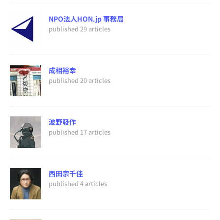
NPO法人HON.jp 事務局
published 29 articles
成相裕幸
published 20 articles
波野發作
published 17 articles
西田宗千佳
published 4 articles