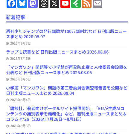
F
B
M
T
X
Y
F
F
E
a
l
a
h
o
e
e
m
c
u
s
r
u
e
e
a
e
e
t
e
T
d
d
i
新着記事
b
s
o
a
u
l
l
o
k
d
d
b
y
o
y
o
s
e
週刊少年ジャンプの発行部数が100万部割れなど 日刊出版ニュー
k
n
C
スまとめ 2026.08.07
h
2026年8月7日
a
n
ラップも読書など 日刊出版ニュースまとめ 2026.08.06
n
e
2026年8月6日
l
「マンガワン」問題等で小学館が再発防止案と人権委員会設置を
公表など 日刊出版ニュースまとめ 2026.08.05
2026年8月5日
小学館「マンガワン」問題の第三者委員会調査報告書を公開など
日刊出版ニュースまとめ 2026.08.04
2026年8月4日
「講談社、著者向けポータルサイト提供開始」「EUが生成AIコ
ンテンツの識別表示を義務化」など、週刊出版ニュースまとめ＆
コラム #726（2026年7月26日～8月1日）
2026年8月3日