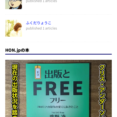
published 1 articles
ふくだりょうこ
published 1 articles
HON.jpの本