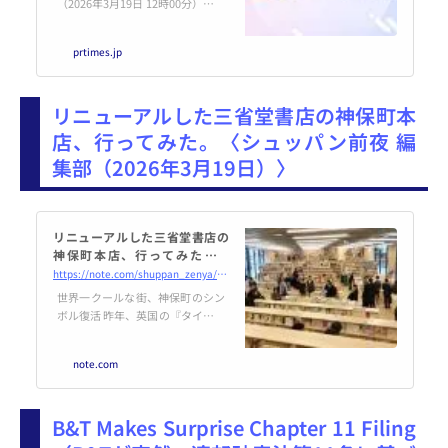
（2026年3月19日 12時00分）新マ
ンガサイト「ぴあコミック」誕
生！システムは「コミチ＋」！
prtimes.jp
リニューアルした三省堂書店の神保町本
店、行ってみた。〈シュッパン前夜 編
集部（2026年3月19日）〉
リニューアルした三省堂書店の
神保町本店、行ってみた。｜
シュッパン前夜 編集部
https://note.com/shuppan_zenya/n/nf602b59d91f4
世界一クールな街、神保町のシン
ボル復活 昨年、英国の『タイムア
ウト』誌が選ぶ「世界で最もクー
ルな街」に選ばれたことで話題に
note.com
なった神保町。そのシンボルとも
言えた三省堂書店の本店が４年ぶ
りにリニューアルオープンしたの
B&T Makes Surprise Chapter 11 Filing
で内覧会に行ってきました。 リ
ニューアル前は神保町を訪れたら