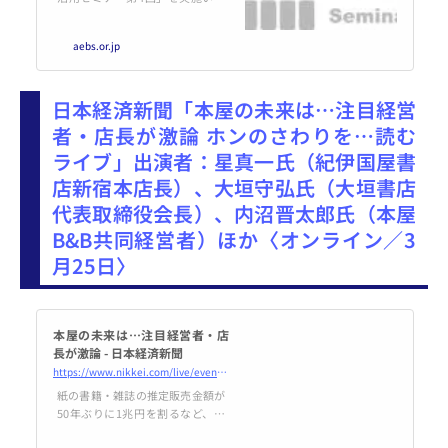
します。今回は、デジタル印刷活
用出版事例として講談社「群像」
aebs.or.jp
等の事例。後半は「デジタル印刷
活用時の業界標準ガイドライン」
の説明となります。
日本経済新聞「本屋の未来は…注目経営
者・店長が激論 ホンのさわりを…読む
ライブ」出演者：星真一氏（紀伊国屋書
店新宿本店長）、大垣守弘氏（大垣書店
代表取締役会長）、内沼晋太郎氏（本屋
B&B共同経営者）ほか〈オンライン／3
月25日〉
本屋の未来は…注目経営者・店
長が激論 - 日本経済新聞
https://www.nikkei.com/live/event/EVT260303002
紙の書籍・雑誌の推定販売金額が
50年ぶりに1兆円を割るなど、厳
しい環境にある書店業界。一方で