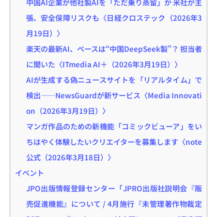
中国AI企業が他社製AIを「ただ乗り蒸留」か 米社が主
張、安全保障リスクも〈日経クロステック（2026年3
月19日）〉
楽天の最新AI、ベースは“中国DeepSeek製”？ 担当者
に聞いた〈ITmedia AI＋（2026年3月19日）〉
AIが生成する偽ニュースサイトを「リアルタイム」で
検出——NewsGuardが新サービス〈Media Innovati
on（2026年3月19日）〉
マンガ作品のための新機能「コミックビューア」をい
ちはやく体験したいクリエイターを募集します〈note
公式（2026年3月18日）〉
イベント
JPO出版情報登録センター「JPRO出版社説明会『販
売促進機能』について / 4月施行『未管理著作物裁定