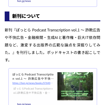
hon.jp/news
を促すメッセージを表示するよう
にいたしました。訪問いただいた
ユーザーの体験を若干損なう可能
新刊について
性があるため、導入の理由につい
てご説明いたします。Reader Rev
enue Managerとは？ Reader Re
venue Managerは、Googleが
新刊『ぽっとら Podcast Transcription vol.1 ～ 詐欺広告
ニュースメディア向けに提供して
いる支援プラットフォームです。
や不快広告・金融検閲・生成AIと著作権・巨大IT依存問
HON.jp News Blog...
題など、激変する出版界の広範な論点を深掘りしてみ
た。』を刊行しました。ポッドキャストの書き起こしで
す。
ぽっとら Podcast Transcriptio
n vol.1 ～ 詐欺広告や不快広
告・金融検閲・生成AIと著作
https://hon.jp/news/books/9784910832203-9784910832197
権・巨大IT依存問題など、激変
ぽっとらPodcast Transcription v
する出版界の広範な論点を深掘
ol.1詐欺広告や不快広告・金融検
りしてみた。
閲・生成AIと著作権・巨大IT依存
問題など、激変する出版界の広範
hon.jp/news