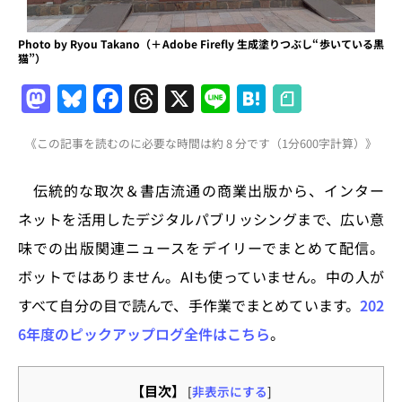
Photo by Ryou Takano（＋Adobe Firefly 生成塗りつぶし“歩いている黒
猫”）
M
Bl
F
T
X
Li
H
a
u
a
h
n
at
《この記事を読むのに必要な時間は約 8 分です（1分600字計算）》
st
e
c
re
e
e
o
s
e
a
n
伝統的な取次＆書店流通の商業出版から、インター
d
k
b
d
a
ネットを活用したデジタルパブリッシングまで、広い意
o
y
o
s
味での出版関連ニュースをデイリーでまとめて配信。
n
o
ボットではありません。AIも使っていません。中の人が
k
すべて自分の目で読んで、手作業でまとめています。
202
6年度のピックアップログ全件はこちら
。
【目次】
[
非表示にする
]