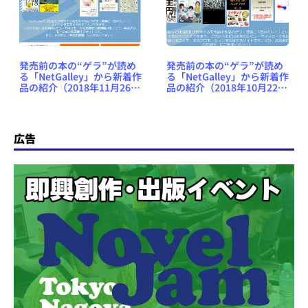
発売前の本の“ゲラ”が読め
発売前の本の“ゲラ”が読め
る「NetGalley」から新着作
る「NetGalley」から新着作
品の紹介（2018年11月26日
品の紹介（2018年10月22日
号） #NetGalleyJP
号） #NetGalleyJP
広告