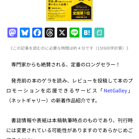
M
Bl
F
T
X
Li
H
a
u
a
h
n
at
《この記事を読むのに必要な時間は約 4 分です（1分600字計算）》
st
e
c
re
e
e
o
s
e
a
n
専門家からも絶賛される、定番のロングセラー！
d
k
b
d
a
o
y
o
s
発売前の本のゲラを読み、レビューを投稿して本のプ
n
o
ロモーションを応援できるサービス「
NetGalley
」
k
（ネットギャリー）の新着作品紹介です。
書誌情報や表紙は本稿執筆時点のものであり、刊行時
には変更されている可能性がありますのであらかじめご