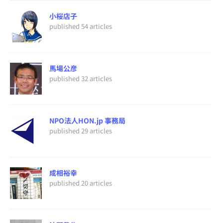
小桜店子
published 54 articles
馬場公彦
published 32 articles
NPO法人HON.jp 事務局
published 29 articles
成相裕幸
published 20 articles