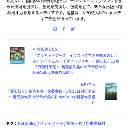
る人々に、国内外の事例を紹介し、デジタルパブリッシングを含
めた技術を提供し、意見を交換し、仮説を立て、新たな出版へ踏
み出す力を与えるメディアです。運営は、NPO法人HON.jp メデ
ィア部会が行っています。
PREVIOUS
『プラネットアース イラストで学ぶ生態系のしく
み』レイチェル・イグノトフスキー／創元社／12月
17日刊行予定 ～ 発売前作品のゲラが読める
NetGalley 新着作品紹介
NEXT
『雲を紡ぐ』伊吹有喜／文藝春秋／1月23日刊行予定
～ 発売前作品のゲラが読める NetGalley 新着作品紹
介
タグ：
NetGalley
/
メディアドゥ
/
後藤一仁
/
自由国民社