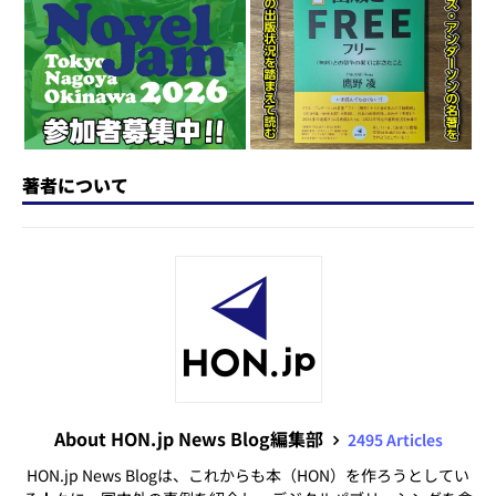
o
y
o
s
n
o
k
著者について
About HON.jp News Blog編集部
2495 Articles
HON.jp News Blogは、これからも本（HON）を作ろうとしてい