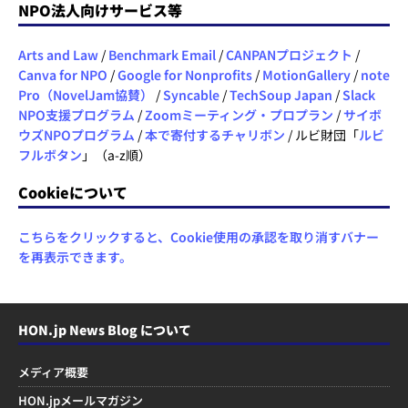
NPO法人向けサービス等
Arts and Law
/
Benchmark Email
/
CANPANプロジェクト
/
Canva for NPO
/
Google for Nonprofits
/
MotionGallery
/
note
Pro（NovelJam協賛）
/
Syncable
/
TechSoup Japan
/
Slack
NPO支援プログラム
/
Zoomミーティング・プロプラン
/
サイボ
ウズNPOプログラム
/
本で寄付するチャリボン
/ ルビ財団「
ルビ
フルボタン
」（a-z順）
Cookieについて
こちらをクリックすると、Cookie使用の承認を取り消すバナー
を再表示できます。
HON.jp News Blog について
メディア概要
HON.jpメールマガジン