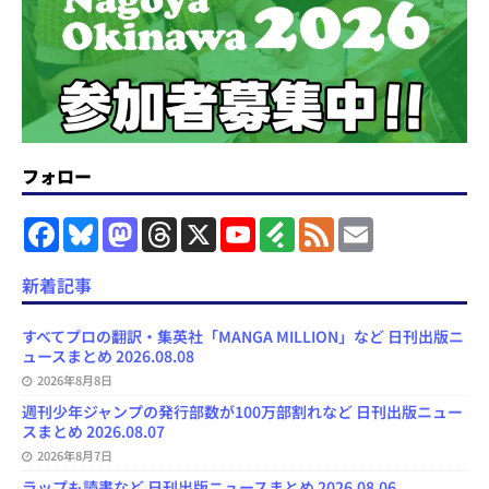
フォロー
F
B
M
T
X
Y
F
F
E
a
l
a
h
o
e
e
m
c
u
s
r
u
e
e
a
e
e
t
e
T
d
d
i
新着記事
b
s
o
a
u
l
l
o
k
d
d
b
y
o
y
o
s
e
すべてプロの翻訳・集英社「MANGA MILLION」など 日刊出版ニ
k
n
C
ュースまとめ 2026.08.08
h
2026年8月8日
a
n
週刊少年ジャンプの発行部数が100万部割れなど 日刊出版ニュー
n
スまとめ 2026.08.07
e
l
2026年8月7日
ラップも読書など 日刊出版ニュースまとめ 2026.08.06