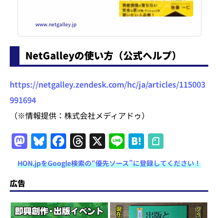
www.netgalley.jp
NetGalleyの使い方（公式ヘルプ）
https://netgalley.zendesk.com/hc/ja/articles/115003
991694
（※情報提供：株式会社メディアドゥ）
M
Bl
F
T
X
Li
H
a
u
a
h
n
at
HON.jpをGoogle検索の“優先ソース”に登録してください！
st
e
c
re
e
e
o
s
e
a
n
広告
d
k
b
d
a