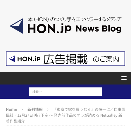
Home
新刊情報
『東京で家を買うなら』後藤一仁／自由国
民社／12月27日刊行予定 ～ 発売前作品のゲラが読める NetGalley 新
着作品紹介