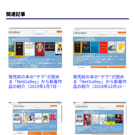
関連記事
発売前の本の“ゲラ”が読め
発売前の本の“ゲラ”が読め
る「NetGalley」から新着作
る「NetGalley」から新着作
品の紹介（2019年1月7日
品の紹介（2018年12月10日
号） #NetGalleyJP
号） #NetGalleyJP