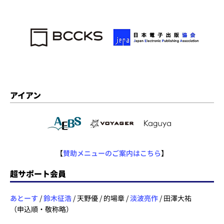
アイアン
【
賛助メニューのご案内はこちら
】
超サポート会員
あとーす
/
鈴木征浩
/ 天野優 / 的場章 /
淡波亮作
/ 田澤大祐
（申込順・敬称略）