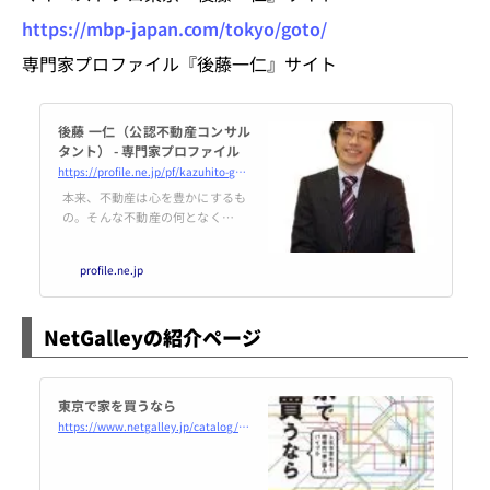
https://mbp-japan.com/tokyo/goto/
専門家プロファイル『後藤一仁』サイト
後藤 一仁（公認不動産コンサル
タント） - 専門家プロファイル
https://profile.ne.jp/pf/kazuhito-goto/
本来、不動産は心を豊かにするも
の。そんな不動産の何となく見え
にくい部分を公正・透明に、わか
りやすい言葉で説明し、依頼者様
profile.ne.jp
が安心して楽しく、必ず目的を達
成できるように、家族が取引する
時のような気持ちでア…
NetGalleyの紹介ページ
東京で家を買うなら
https://www.netgalley.jp/catalog/book/180456