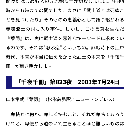
k
助良雄はじめ47人の元赤穂藩士が切腹しました。午後4
時から６時までの間でした。まさに「武士道とは死ぬこ
とを見つけたり」そのものの忠義心として語り継がれる
赤穂浪士の討ち入り事件。しかし、この言葉を生んだ
『葉隠』は、実は武士道を意外なキーワードに求めてい
るのです。それは”忍ぶ恋”というもの。非戦時下の江戸
時代、本書が本当に伝えたかった武士の本来を「千夜千
冊」が解き明かします。
『千夜千冊』第823夜 2003年7月24日
山本常朝『葉隠』（松永義弘訳／ニュートンプレス）
卑怯とは何か。卑しく怯むこと、それが卑怯であろう
けれど、卑怯から遠のいて生きることほど難しいものは