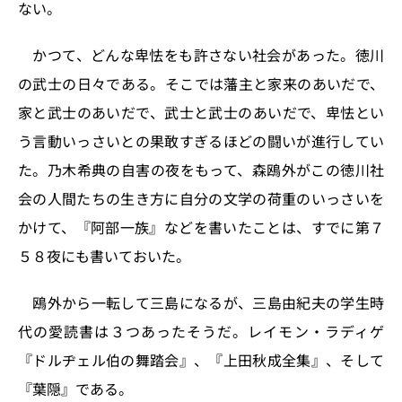
ない。
かつて、どんな卑怯をも許さない社会があった。徳川
の武士の日々である。そこでは藩主と家来のあいだで、
家と武士のあいだで、武士と武士のあいだで、卑怯とい
う言動いっさいとの果敢すぎるほどの闘いが進行してい
た。乃木希典の自害の夜をもって、森鴎外がこの徳川社
会の人間たちの生き方に自分の文学の荷重のいっさいを
かけて、『阿部一族』などを書いたことは、すでに第７
５８夜にも書いておいた。
鴎外から一転して三島になるが、三島由紀夫の学生時
代の愛読書は３つあったそうだ。レイモン・ラディゲ
『ドルヂェル伯の舞踏会』、『上田秋成全集』、そして
『葉隠』である。