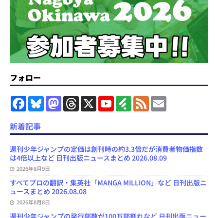
フォロー
F
B
M
T
X
Y
F
F
E
a
l
a
h
o
e
e
m
c
u
s
r
u
e
e
a
e
e
t
e
T
d
d
i
新着記事
b
s
o
a
u
l
l
o
k
d
d
b
y
o
y
o
s
e
週刊少年ジャンプの定価は創刊時の約3.3倍だが消費者物価指数
k
n
C
は4倍以上など 日刊出版ニュースまとめ 2026.08.09
h
2026年8月9日
a
n
すべてプロの翻訳・集英社「MANGA MILLION」など 日刊出版ニ
n
ュースまとめ 2026.08.08
e
l
2026年8月8日
週刊少年ジャンプの発行部数が100万部割れなど 日刊出版ニュー