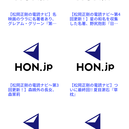
【松岡正剛の電読ナビ】名
【松岡正剛の電読ナビ～第4
映画のウラに名著者あり、
回更新！】星の和名を収集
グレアム・グリーン『第三
した名著、野尻抱影『日本
の男』
の星』
【松岡正剛の電読ナビ〜第3
【松岡正剛の電読ナビ】つ
回更新！】森鴎外の長女、
いに最終回!! 夏目漱石『草
森茉莉
枕』