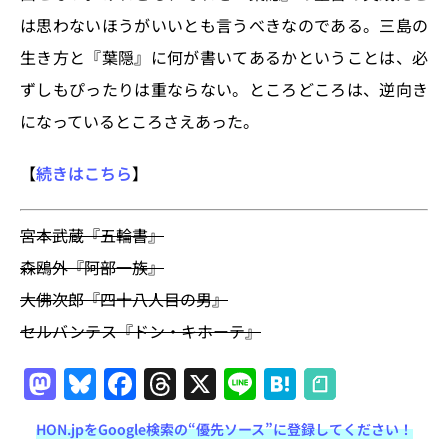
は思わないほうがいいとも言うべきなのである。三島の
生き方と『葉隠』に何が書いてあるかということは、必
ずしもぴったりは重ならない。ところどころは、逆向き
になっているところさえあった。
【
続きはこちら
】
宮本武蔵『五輪書』
森鴎外『阿部一族』
大佛次郎『四十八人目の男』
セルバンテス『ドン・キホーテ』
M
Bl
F
T
X
Li
H
a
u
a
h
n
at
HON.jpをGoogle検索の“優先ソース”に登録してください！