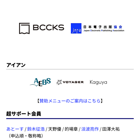
アイアン
【
賛助メニューのご案内はこちら
】
超サポート会員
あとーす
/
鈴木征浩
/ 天野優 / 的場章 /
淡波亮作
/ 田澤大祐
（申込順・敬称略）