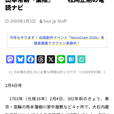
読ナビ
2005年2月3日
hon.jp Staff
今年もやります！ 出版創作イベント「NovelJam 2026」支
援者募集クラファン実施中！
M
Bl
F
T
X
Li
H
a
u
a
h
n
at
《この記事を読むのに必要な時間は約 2 分です（1分600字計算）》
st
e
c
re
e
e
o
s
e
a
n
2月4日号
d
k
b
d
a
o
y
o
s
1703年（元禄16年）2月4日、302年前のきょう、東
n
o
京・高輪の熊本藩細川家中屋敷など４ヶ所で、大石内蔵