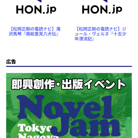
【松岡正剛の電読ナビ】滝
【松岡正剛の電読ナビ】ジ
沢馬琴『南総里見八犬伝』
ュール・ヴェルヌ『十五少
年漂流記』
広告