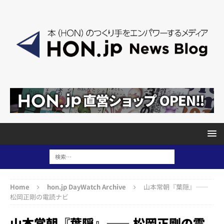
Home
hon.jp DayWatch Archive
山本常朝『葉隠』――
松岡正剛の電読ナビ
山本常朝『葉隠』―― 松岡正剛の電