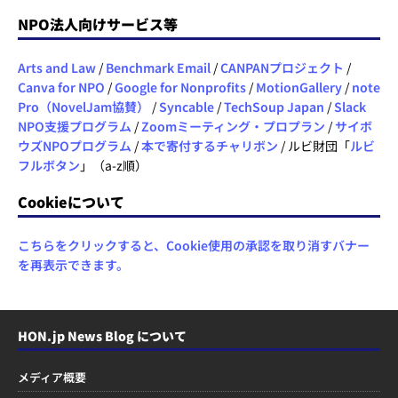
NPO法人向けサービス等
Arts and Law
/
Benchmark Email
/
CANPANプロジェクト
/
Canva for NPO
/
Google for Nonprofits
/
MotionGallery
/
note
Pro（NovelJam協賛）
/
Syncable
/
TechSoup Japan
/
Slack
NPO支援プログラム
/
Zoomミーティング・プロプラン
/
サイボ
ウズNPOプログラム
/
本で寄付するチャリボン
/ ルビ財団「
ルビ
フルボタン
」（a-z順）
Cookieについて
こちらをクリックすると、Cookie使用の承認を取り消すバナー
を再表示できます。
HON.jp News Blog について
メディア概要