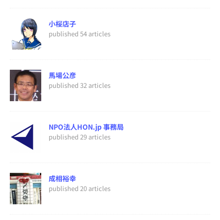
小桜店子
published 54 articles
馬場公彦
published 32 articles
NPO法人HON.jp 事務局
published 29 articles
成相裕幸
published 20 articles