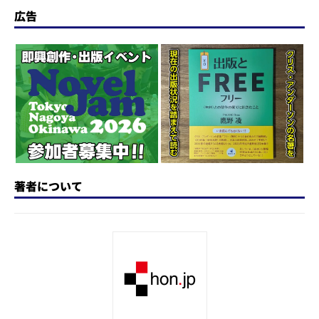
st
e
c
re
e
e
o
s
e
a
n
広告
d
k
b
d
a
o
y
o
s
n
o
k
著者について