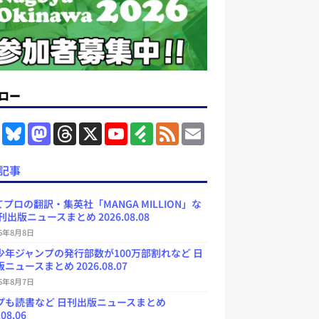
ロー
F
B
M
T
X
Y
F
F
E
a
l
a
h
o
e
e
m
c
u
s
r
u
e
e
a
e
e
t
e
T
d
d
i
記事
b
s
o
a
u
l
l
o
k
d
d
b
y
o
y
o
s
e
プロの翻訳・集英社「MANGA MILLION」な
k
n
C
刊出版ニュースまとめ 2026.08.08
h
a
26年8月8日
n
少年ジャンプの発行部数が100万部割れなど 日
n
e
ニュースまとめ 2026.08.07
l
26年8月7日
プも読書など 日刊出版ニュースまとめ
.08.06