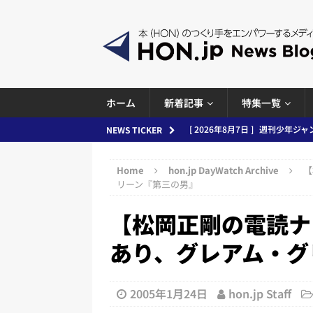
ホーム
新着記事
特集一覧
[ 2026年8月7日 ]
週刊少年ジャン
NEWS TICKER
日刊出版ニュースまとめ
Home
hon.jp DayWatch Archive
【
[ 2026年8月6日 ]
ラップも読書な
リーン『第三の男』
[ 2026年8月5日 ]
「マンガワン
【松岡正剛の電読ナ
ースまとめ 2026.08.05
日刊
あり、グレアム・グ
[ 2026年8月4日 ]
小学館「マン
め 2026.08.04
日刊出版ニュ
2005年1月24日
hon.jp Staff
[ 2026年8月3日 ]
「講談社、著