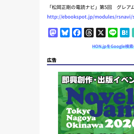
「松岡正剛の電読ナビ」第5回 グレア
http://ebookspot.jp/modules/rsnavi
M
Bl
F
T
X
Li
a
u
a
h
n
HON.jpをGoogl
st
e
c
re
e
o
s
e
a
広告
d
k
b
d
o
y
o
s
n
o
k