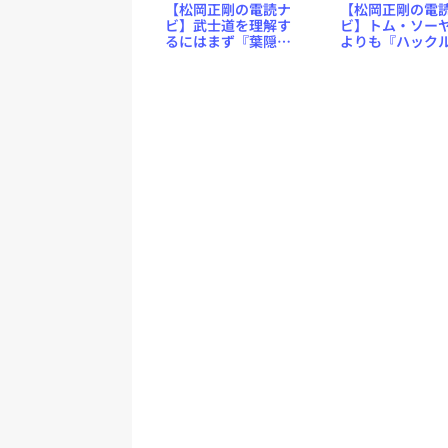
【松岡正剛の電読ナ
【松岡正剛の電
ビ】武士道を理解す
ビ】トム・ソー
るにはまず『葉隠
よりも『ハック
（はがくれ）』
リイ・フィン』