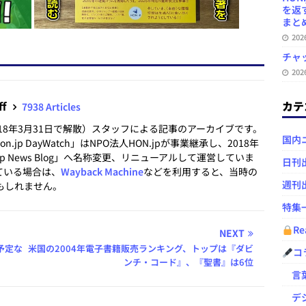
を返
まとめ 
20
チャ
20
ff
カテ
7938 Articles
2018年3月31日で解散）スタッフによる記事のアーカイブです。
国内
.jp DayWatch」はNPO法人HON.jpが事業継承し、2018年
.jp News Blog」へ名称変更、リニューアルして運営していま
日刊
ている場合は、
Wayback Machine
などを利用すると、当時の
週刊
もしれません。
特集
Re
NEXT
予定な
米国の2004年電子書籍販売ランキング、トップは『ダビ
コ
ンチ・コード』、『聖書』は6位
言葉
デジ