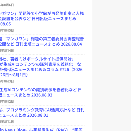
26年8月6日
ンガワン」問題等で小学館が再発防止案と人権
会設置を公表など 日刊出版ニュースまとめ
.08.05
26年8月5日
館「マンガワン」問題の第三者委員会調査報告
開など 日刊出版ニュースまとめ 2026.08.04
26年8月4日
談社、著者向けポータルサイト提供開始」
Uが生成AIコンテンツの識別表示を義務化」な
週刊出版ニュースまとめ＆コラム #726（2026
26日～8月1日）
26年8月3日
が生成AIコンテンツの識別表示を義務化など 日
ニュースまとめ 2026.08.02
26年8月2日
省、プログラミング教育にAI活用方針など 日刊
ュースまとめ 2026.08.01
26年8月1日
.jp News Blogに拡張検索生成（RAG）で回答