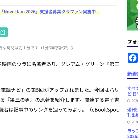
＆コラム #726（2026年7月26日～8月1日）
週刊出版ニュースま
ovelJam 2026」支援者募集クラファン実施中！
コンテンツの識別表示を義務化など 日刊出版ニュースまとめ 2026.08.02
H
at
フォ
ラミング教育にAI活用方針など 日刊出版ニュースまとめ 2026.08.01
な時間は約 1 分です（1分600字計算）》
e
n
名映画のウラに名著者あり、グレアム・グリーン『第三
News Blogに拡張検索生成（RAG）で回答を返すチャットボットを設置など
a
新着
.31
日刊出版ニュースまとめ
ット（ベータ版）を公開しました
お知らせ
すべて
電読ナビ」の第5回がアップされました。今回はハリ
ど 日
訳・集英社「MANGA MILLION」など 日刊出版ニュースまとめ
る『第三の男』の原著を紹介します。関連する電子書
20
スまとめ
は記事中のリンクを辿ってみよう。（eBookSpot.
週刊
刊出版
20
ラッ
2026