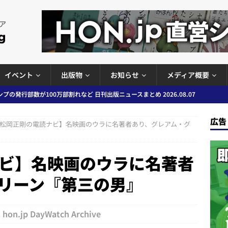
イベント
出版物
お知らせ
メディア概要
プの発行部数が100万部割れなど 日刊出版ニュースまとめ 2026.08.07
広告
松岡正剛の電読ナビ】名映画のウラに名著者あり、グレアム・グ
ど 日刊出版ニュースまとめ 2026.08.06
日刊出版ニュースまとめ
」問題等で小学館が再発防止案と人権委員会設置を公表など 日刊出版ニュ
ビ】名映画のウラに名著者
出版ニュースまとめ
リーン『第三の男』
ガワン」問題の第三者委員会調査報告書を公開など 日刊出版ニュースまと
ースまとめ
hon.jp DayWatch Archive
者向けポータルサイト提供開始」「EUが生成AIコンテンツの識別表示を義