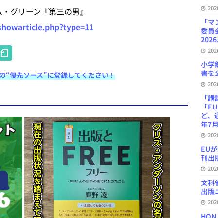
20
ム・グリーン『第三の男』
「マ
/showarticle.php?type=11
委員
2026
H
20
at
小学
書を公
e検索の“優先ソース”に登録してください！
e
20
n
「講
「E
a
ど、
年7月
20
EU
刊出版
20
文科
出版ニ
20
HON