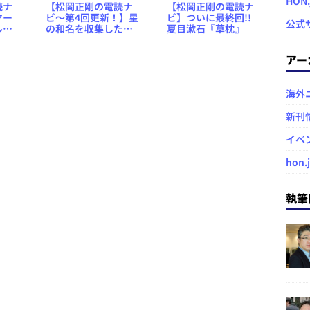
HON
読ナ
【松岡正剛の電読ナ
【松岡正剛の電読ナ
ヤー
ビ～第4回更新！】星
ビ】ついに最終回!!
公式
ルベ
の和名を収集した名
夏目漱石『草枕』
著、野尻抱影『日本
の星』
アー
海外
新刊
イベ
hon.
執筆