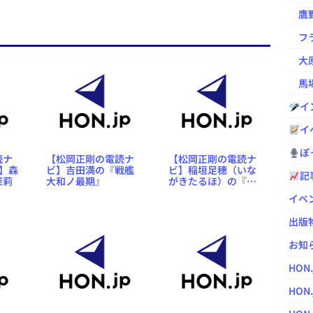
鷹野凌の
フラ
大原
馬場
イ
イ
ぽっ
読ナ
【松岡正剛の電読ナ
【松岡正剛の電読ナ
】森
ビ】吉田満の『戦艦
ビ】稲垣足穂（いな
記
茉莉
大和ノ最期』
がきたるほ）の『一
千一秒物語』
イベ
出版
お知
HON
HON.