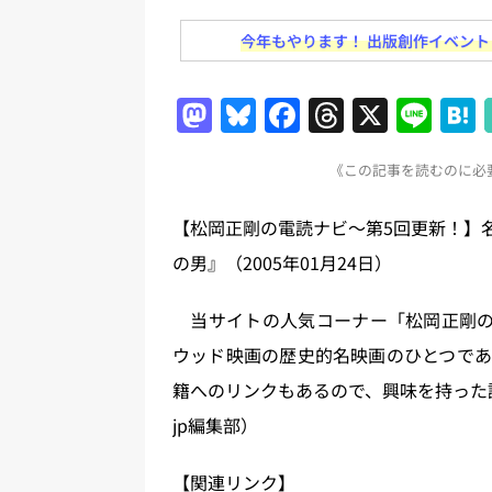
務化」など、週刊出版ニュースまとめ
今年もやります！ 出版創作イベント「N
とめ＆コラム
[ 2026年8月2日 ]
EUが生成AI
M
Bl
F
T
X
Li
日刊出版ニュースまとめ
a
u
a
h
n
[ 2026年8月1日 ]
文科省、プログ
《この記事を読むのに必要
st
e
c
re
e
日刊出版ニュースまとめ
o
s
e
a
【松岡正剛の電読ナビ～第5回更新！】
[ 2026年7月31日 ]
HON.jp 
d
k
b
d
の男』（2005年01月24日）
日刊出版ニュースまとめ 2026.07
o
y
o
s
[ 2026年7月30日 ]
チャットボ
n
o
当サイトの人気コーナー「松岡正剛の
[ 2026年8月8日 ]
すべてプロの翻
k
ウッド映画の歴史的名映画のひとつであ
2026.08.08
日刊出版ニュー
籍へのリンクもあるので、興味を持った読者
jp編集部）
【関連リンク】