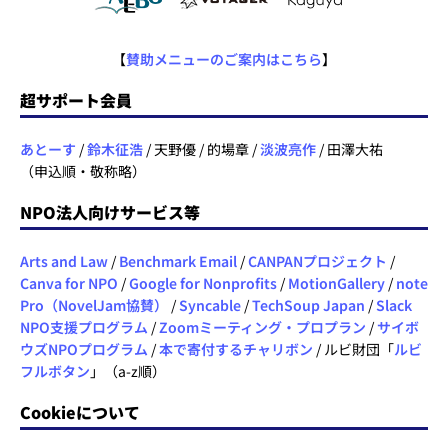
【
賛助メニューのご案内はこちら
】
超サポート会員
あとーす
/
鈴木征浩
/ 天野優 / 的場章 /
淡波亮作
/ 田澤大祐
（申込順・敬称略）
NPO法人向けサービス等
Arts and Law
/
Benchmark Email
/
CANPANプロジェクト
/
Canva for NPO
/
Google for Nonprofits
/
MotionGallery
/
note
Pro（NovelJam協賛）
/
Syncable
/
TechSoup Japan
/
Slack
NPO支援プログラム
/
Zoomミーティング・プロプラン
/
サイボ
ウズNPOプログラム
/
本で寄付するチャリボン
/ ルビ財団「
ルビ
フルボタン
」（a-z順）
Cookieについて