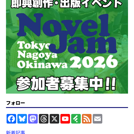
フォロー
F
B
M
T
X
Y
F
F
E
a
l
a
h
o
e
e
m
c
u
s
r
u
e
e
a
e
e
t
e
T
d
d
i
新着記事