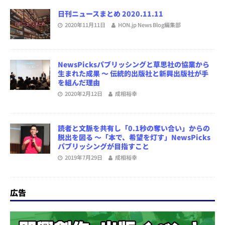
日刊ニュースまとめ 2020.11.11
2020年11月11日
HON.jp News Blog編集部
NewsPicksパブリッシングと草思社の協業から
生まれた成果 ～ 伝統的出版社と新興出版社が手
を組んだ理由
2020年2月12日
成相裕幸
読者と文脈を共有し「0.1秒の奪い合い」からの
脱出を図る ～「本で、希望を灯す」NewsPicks
パブリッシングが目指すこと
2019年7月29日
成相裕幸
広告