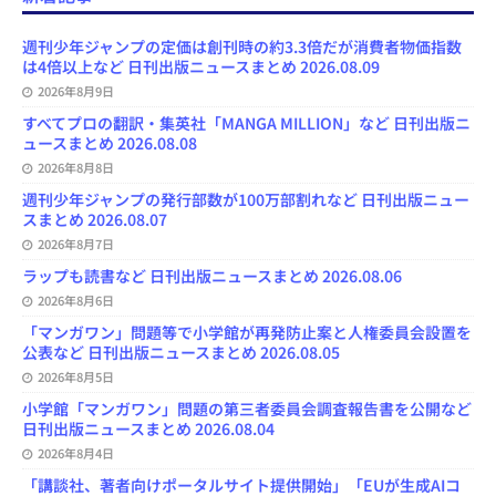
b
s
o
a
u
l
l
o
k
d
d
b
y
o
y
o
s
e
週刊少年ジャンプの定価は創刊時の約3.3倍だが消費者物価指数
k
n
C
は4倍以上など 日刊出版ニュースまとめ 2026.08.09
h
2026年8月9日
a
n
すべてプロの翻訳・集英社「MANGA MILLION」など 日刊出版ニ
n
ュースまとめ 2026.08.08
e
l
2026年8月8日
週刊少年ジャンプの発行部数が100万部割れなど 日刊出版ニュー
スまとめ 2026.08.07
2026年8月7日
ラップも読書など 日刊出版ニュースまとめ 2026.08.06
2026年8月6日
「マンガワン」問題等で小学館が再発防止案と人権委員会設置を
公表など 日刊出版ニュースまとめ 2026.08.05
2026年8月5日
小学館「マンガワン」問題の第三者委員会調査報告書を公開など
日刊出版ニュースまとめ 2026.08.04
2026年8月4日
「講談社、著者向けポータルサイト提供開始」「EUが生成AIコ