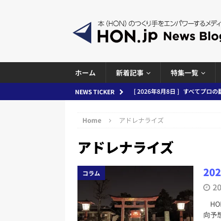
ホーム
新着記事
特集一覧
[ 2026年8月8日 ]
すべてプロの翻
NEWS TICKER
2026.08.08
日刊出版ニュー
Home
アドレナライズ
[ 2026年8月7日 ]
週刊少年ジャン
アドレナライズ
日刊出版ニュースまとめ
[ 2026年8月6日 ]
ラップも読書な
2
コラム
[ 2026年8月5日 ]
「マンガワン
2
ースまとめ 2026.08.05
日刊
HON
[ 2026年8月4日 ]
小学館「マン
向予