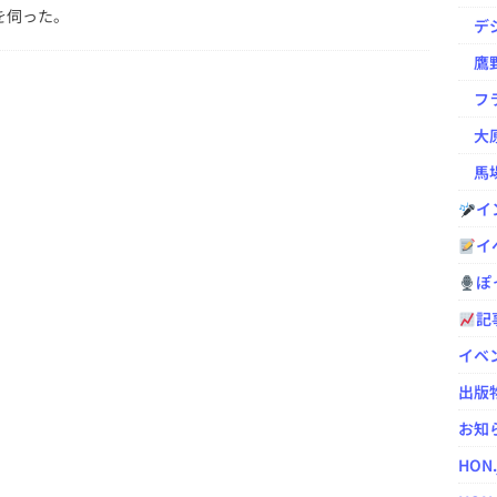
を伺った。
デジ
鷹野凌の
フラ
大原
馬場
イ
イ
ぽっ
記
イベ
出版
お知
HON