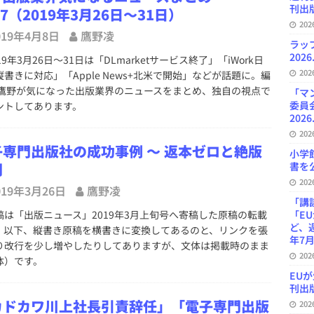
刊出版
67（2019年3月26日～31日）
20
019年4月8日
鷹野凌
ラッ
2026
9年3月26日～31日は「DLmarketサービス終了」「iWork日
20
縦書きに対応」「Apple News+北米で開始」などが話題に。編
 鷹野が気になった出版業界のニュースをまとめ、独自の視点で
「マ
委員
ントしてあります。
2026
20
子専門出版社の成功事例 ～ 返本ゼロと絶版
小学
刻
書を公
20
019年3月26日
鷹野凌
「講
は「出版ニュース」2019年3月上旬号へ寄稿した原稿の転載
「E
ど、
。以下、縦書き原稿を横書きに変換してあるのと、リンクを張
年7月
り改行を少し増やしたりしてありますが、文体は掲載時のまま
20
体）です。
EU
刊出版
カドカワ川上社長引責辞任」「電子専門出版
20