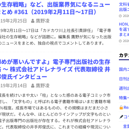
の生存戦略」など、出版業界気になるニュー
文科
出版ニ
とめ #361（2019年2月11日～17日）
20
019年2月25日
鷹野凌
HON
を返
19年2月11日～17日は「カドカワ川上社長引責辞任」「電子専
まとめ 
版社の生存戦略」などが話題に。編集長 鷹野が気になった出版
20
のニュースをまとめ、独自の視点でコメントしてあります。
カテ
諦めが悪いんですよ」電子専門出版社の生存
 ～ 株式会社アドレナライズ 代表取締役 井
国内
邦俊氏インタビュー
日刊
019年2月14日
鷹野凌
週刊
長を続けいまや太い「柱」となった感のある電子コミック市
特集
対し、「文字もの」と呼ばれる電子書籍市場はいまだ書籍市場
Re
.4％程度。成長市場ではあるものの、その規模はまだまだ小さ
が現状だ。そんな中、ほとんどのラインアップが文字ものとい
コ
電子出版専門の出版社が存在する。それが株式会社アドレナラ
言葉
だ。代表取締役の井手邦俊氏に、これまでの経緯や現況につい