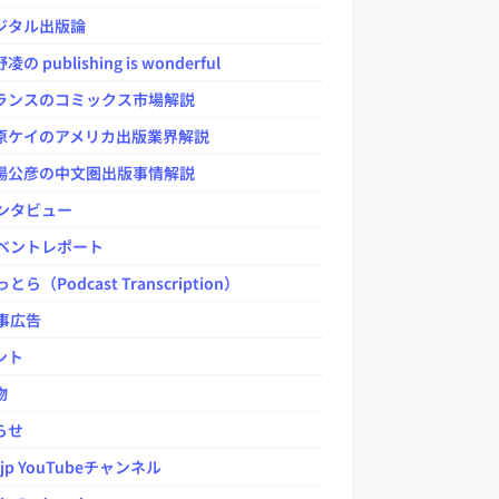
タル出版論
 publishing is wonderful
ンスのコミックス市場解説
ケイのアメリカ出版業界解説
公彦の中文圏出版事情解説
ンタビュー
ベントレポート
とら（Podcast Transcription）
事広告
ント
物
らせ
.jp YouTubeチャンネル