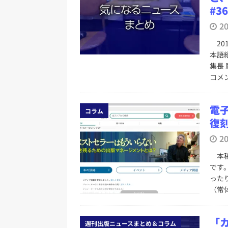
#3
2
201
本語
集長
コメ
電
コラム
復
2
本稿
です
った
（常
「
週刊出版ニュースまとめ＆コラム