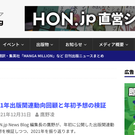
イベント
出版物
お知らせ
メディア概要
訳・集英社「MANGA MILLION」など 日刊出版ニュースまとめ
スまとめ
広告
プの発行部数が100万部割れなど 日刊出版ニュースまとめ 2026.08.07
ど 日刊出版ニュースまとめ 2026.08.06
日刊出版ニュースまとめ
021年出版関連動向回顧と年初予想の検証
」問題等で小学館が再発防止案と人権委員会設置を公表など 日刊出版ニュ
021年12月31日
鷹野凌
出版ニュースまとめ
.jp News Blog 編集長の鷹野が、年初に公開した出版関連動
ガワン」問題の第三者委員会調査報告書を公開など 日刊出版ニュースまと
想を検証しつつ、2021年を振り返ります。