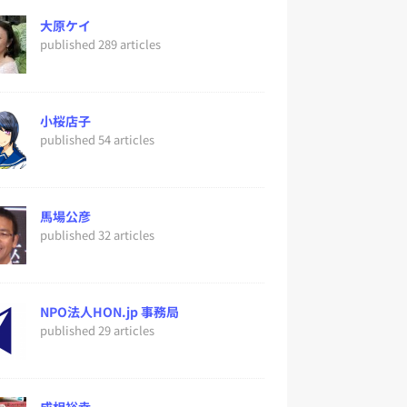
大原ケイ
published 289 articles
小桜店子
published 54 articles
馬場公彦
published 32 articles
NPO法人HON.jp 事務局
published 29 articles