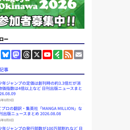
ロー
F
B
M
T
X
Y
F
F
E
a
l
a
h
o
e
e
m
c
u
s
r
u
e
e
a
e
e
t
e
T
d
d
i
記事
b
s
o
a
u
l
l
o
k
d
d
b
y
o
y
o
s
e
少年ジャンプの定価は創刊時の約3.3倍だが消
k
n
C
物価指数は4倍以上など 日刊出版ニュースまと
h
26.08.09
a
n
26年8月9日
n
e
プロの翻訳・集英社「MANGA MILLION」な
l
刊出版ニュースまとめ 2026.08.08
26年8月8日
少年ジャンプの発行部数が100万部割れなど 日