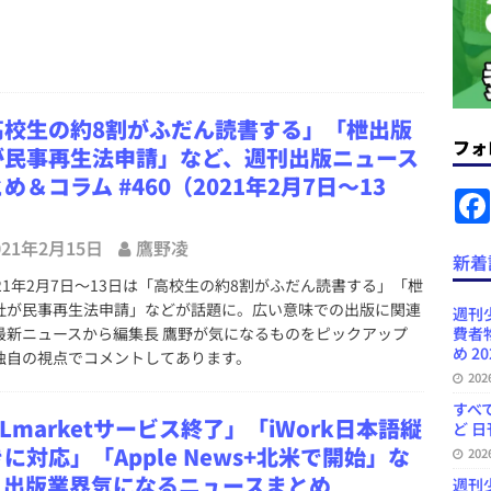
ースまとめ
者向けポータルサイト提供開始」「EUが生成AIコンテンツの識別表示を義
＆コラム #726（2026年7月26日～8月1日）
週刊出版ニュースま
高校生の約8割がふだん読書する」「枻出版
フォ
が民事再生法申請」など、週刊出版ニュース
コンテンツの識別表示を義務化など 日刊出版ニュースまとめ 2026.08.02
め＆コラム #460（2021年2月7日～13
）
ラミング教育にAI活用方針など 日刊出版ニュースまとめ 2026.08.01
021年2月15日
鷹野凌
新着
21年2月7日～13日は「高校生の約8割がふだん読書する」「枻
News Blogに拡張検索生成（RAG）で回答を返すチャットボットを設置など
社が民事再生法申請」などが話題に。広い意味での出版に関連
週刊
最新ニュースから編集長 鷹野が気になるものをピックアップ
費者
.31
日刊出版ニュースまとめ
め 20
独自の視点でコメントしてあります。
20
ンプの定価は創刊時の約3.3倍だが消費者物価指数は4倍以上など 日刊出版
すべて
日刊出版ニュースまとめ
Lmarketサービス終了」「iWork日本語縦
ど 日
に対応」「Apple News+北米で開始」な
20
、出版業界気になるニュースまとめ
週刊