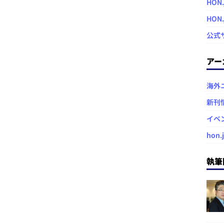
HON.
HON
公式
アー
海外
新刊
イベ
hon.
執筆