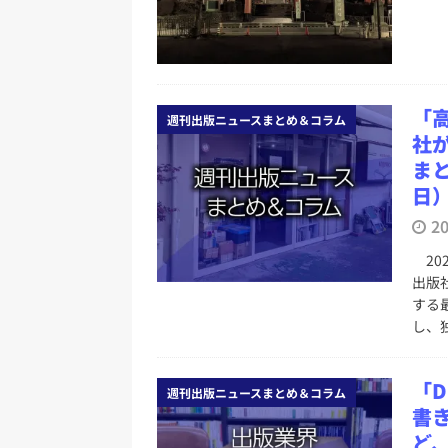
め 2026.08.04
日刊出版ニュ
[ 2026年8月3日 ]
「講談社、著
務化」など、週刊出版ニュースまとめ
とめ＆コラム
「
週刊出版ニュースまとめ＆コラム
社
[ 2026年8月2日 ]
EUが生成AI
まと
日刊出版ニュースまとめ
日
[ 2026年8月1日 ]
文科省、プログ
2
日刊出版ニュースまとめ
20
[ 2026年7月31日 ]
HON.jp 
出版
する
日刊出版ニュースまとめ 2026.07
し、
[ 2026年8月9日 ]
週刊少年ジャ
ニュースまとめ 2026.08.09
「D
週刊出版ニュースまとめ＆コラム
書き
ど