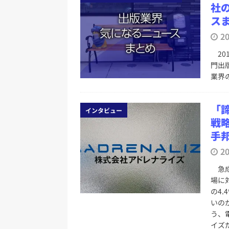
社
スま
2
20
門出
業界
「
インタビュー
戦略
手
2
急成
場に
の4
いの
う、
イズ