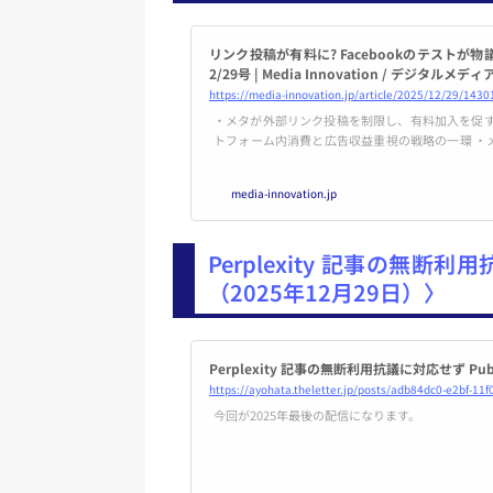
リンク投稿が有料に? Facebookのテストが物議【Med
2/29号 | Media Innovation / デジ
https://media-innovation.jp/article/2025/12/29/1430
・メタが外部リンク投稿を制限し、有料加入を促すテストを実施中
トフォーム内消費と広告収益重視の戦略の一環 ・メディアはSNS依存から脱却し、直接
読者との関係構築が必要になる
media-innovation.jp
Perplexity 記事の無断利用抗
（2025年12月29日）〉
Perplexity 記事の無断利用抗議に対応せず Publi
https://ayohata.theletter.jp/posts/adb84dc0-e2bf-1
今回が2025年最後の配信になります。