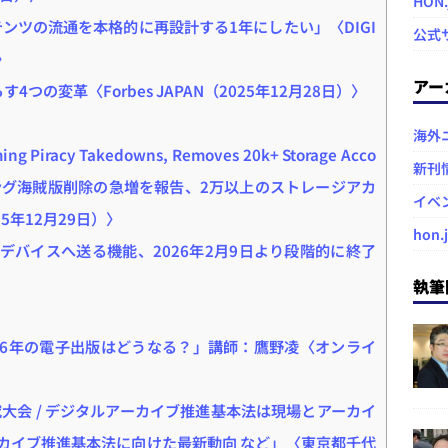
HON
ンツの流通を本格的に再設計する1年にしたい」〈DIGI
公式
〉
アー
4つの変革〈Forbes JAPAN（2025年12月28日）〉
海外
aming Piracy Takedowns, Removes 20k+ Storage Acco
新刊
ミング海賊版削除の急増を報告、2万以上のストレージアカ
イベ
25年12月29日）〉
hon.
leデバイスへ送る機能、2026年2月9日より段階的に終了
執筆
26年の電子出版はどうなる？」講師：鷹野凌〈オンライ
大会 / デジタルアーカイブ推進基本法は現場とアーカイ
ーカイブ推進基本法に向けた最新動向 など」〈東京都千代