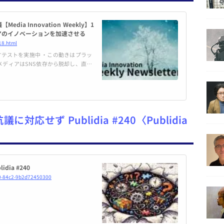
ia Innovation Weekly】1
タルメディアのイノベーションを加速させる
18.html
 ・この動きはプラッ
議に対応せず Publidia #240〈Publidia
dia #240
1f0-84c2-9b2d72450300