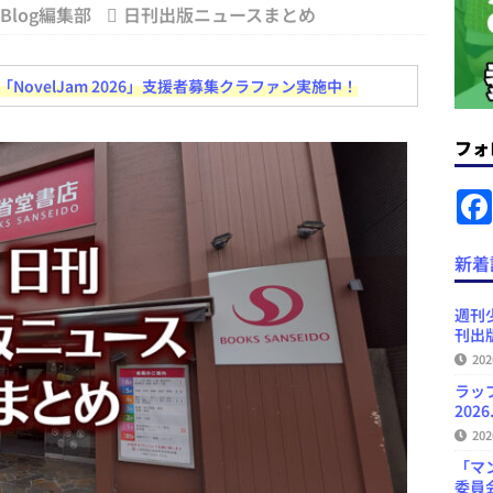
s Blog編集部
日刊出版ニュースまとめ
ラミング教育にAI活用方針など 日刊出版ニュースまとめ 2026.08.01
ovelJam 2026」支援者募集クラファン実施中！
News Blogに拡張検索生成（RAG）で回答を返すチャットボットを設置など
フォ
.31
日刊出版ニュースまとめ
ット（ベータ版）を公開しました
お知らせ
が文体模写を拒否するようになど 日刊出版ニュースまとめ 2026.07.30
日
新着
プの発行部数が100万部割れなど 日刊出版ニュースまとめ 2026.08.07
週刊
刊出版
20
 日刊出版ニュースまとめ 2026.08.06
日刊出版ニュースまとめ
ラッ
2026
20
「マ
委員