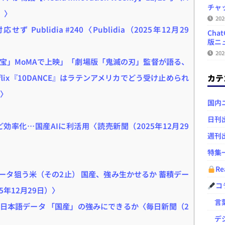
チャ
日）〉
20
せず Publidia #240〈Publidia（2025年12月29
Ch
版ニュ
20
宝」MoMAで上映」「劇場版「鬼滅の刃」監督が語る、
カテ
lix『10DANCE』はラテンアメリカでどう受け止められ
）〉
国内
日刊
効率化…国産AIに利活用〈読売新聞（2025年12月29
週刊
特集
Re
データ狙う米（その2止） 国産、強み生かせるか 蓄積デー
コ
5年12月29日）〉
言葉
の日本語データ 「国産」の強みにできるか〈毎日新聞（2
デジ