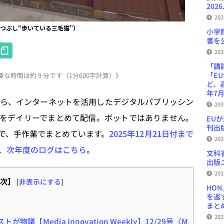
2026
20
y 生成塗りつぶし“歩いている三毛猫”）
小学
書を公
H
20
at
「講
「E
な時間は約 9 分です（1分600字計算）》
e
ど、
n
年7月
ら、インターネットを活用したデジタルパブリッシン
20
a
をデイリーでまとめて配信。ボットではありません。
EU
刊出版
で、手作業でまとめています。
2025年12月21日付まで
20
、次年度のログはこちら
。
文科
出版ニ
20
次】
[
非表示にする
]
HON
を返
まとめ 
20
が物議【Media Innovation Weekly】12/29号〈M