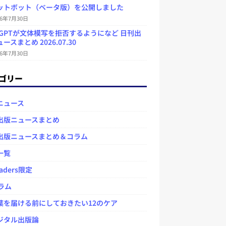
ットボット（ベータ版）を公開しました
26年7月30日
atGPTが文体模写を拒否するようになど 日刊出
ースまとめ 2026.07.30
26年7月30日
ゴリー
ニュース
出版ニュースまとめ
出版ニュースまとめ＆コラム
一覧
aders限定
ラム
を届ける前にしておきたい12のケア
タル出版論