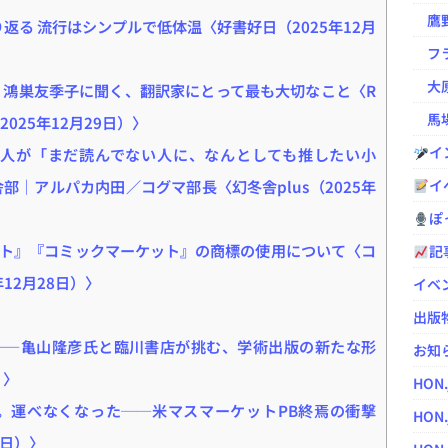
鷹野凌の
返る 流行はシンプルで低体温〈好書好日（2025年12月
フラ
大原
？ 鴻巣友季子に聞く、翻訳家にとって最も大切なこと〈R
馬場
2025年12月29日）〉
イ
二人が「まだ読んでない人に、なんとしても推したい小
イ
部｜アルパカ内田／コグマ部長〈幻冬舎plus（2025年
ぽっ
ト』『コミックマーケット』の商標の使用について〈コ
記
12月28日）〉
イベ
出版
——亀山隆彦氏と臨川書店が挑む、学術出版の新たな形
お知
）〉
HON
。運べなくなった──米マスマーケットPB終焉の衝撃
HON.
29日）〉