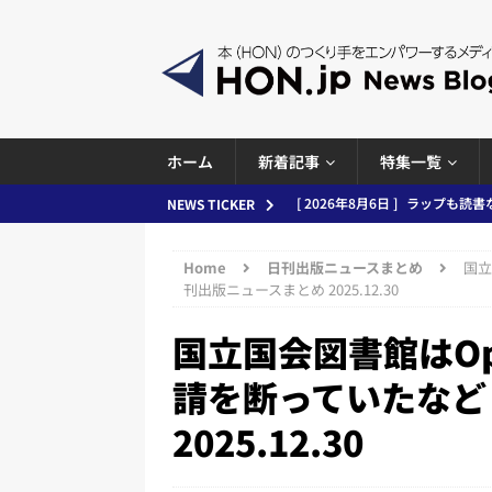
ホーム
新着記事
特集一覧
[ 2026年8月5日 ]
「マンガワン
NEWS TICKER
ースまとめ 2026.08.05
日刊
Home
日刊出版ニュースまとめ
国立
[ 2026年8月4日 ]
小学館「マン
刊出版ニュースまとめ 2025.12.30
め 2026.08.04
日刊出版ニュ
国立国会図書館はOp
[ 2026年8月3日 ]
「講談社、著
請を断っていたなど
務化」など、週刊出版ニュースまとめ
2025.12.30
とめ＆コラム
[ 2026年8月2日 ]
EUが生成AI