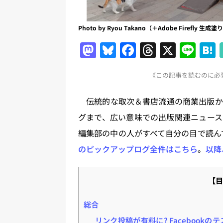
Photo by Ryou Takano（＋Adobe Firefl
M
Bl
F
T
X
Li
a
u
a
h
n
《この記事を読むのに必要
st
e
c
re
e
o
s
e
a
伝統的な取次＆書店流通の商業出版か
d
k
b
d
グまで、広い意味での出版関連ニュース
o
y
o
s
編集部の中の人がすべて自分の目で読ん
n
o
のピックアップログ全件はこちら
。
以降
k
【目
総合
リンク投稿が有料に? Facebookのテスト