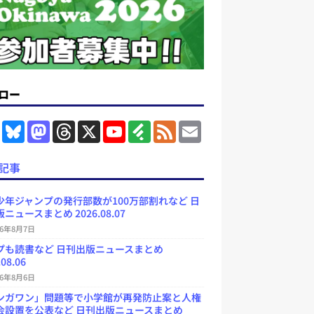
ロー
F
B
M
T
X
Y
F
F
E
a
l
a
h
o
e
e
m
c
u
s
r
u
e
e
a
e
e
t
e
T
d
d
i
記事
b
s
o
a
u
l
l
o
k
d
d
b
y
o
y
o
s
e
少年ジャンプの発行部数が100万部割れなど 日
k
n
C
ニュースまとめ 2026.08.07
h
a
26年8月7日
n
プも読書など 日刊出版ニュースまとめ
n
e
.08.06
l
26年8月6日
ンガワン」問題等で小学館が再発防止案と人権
会設置を公表など 日刊出版ニュースまとめ