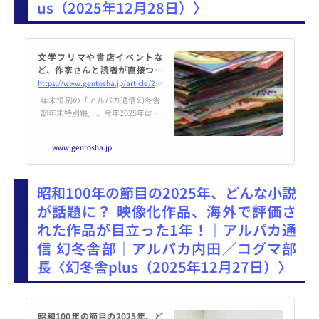
us（2025年12月28日）〉
文学フリマや書店イベントな
ど、作家さんと読者が直接つな
がる機会がますます増えた2025
https://www.gentosha.jp/article/28526/
年｜アルパカ通信 幻冬舎部｜ア
年末恒例の「アルパカ通信幻冬舎
ルパカ内田／コグマ部長
部年末特別編」。今年2025年は、
文芸の、書店界では、どんな1年
だったでしょうか？ーーブック
www.gentosha.jp
ジャーナリスト・アルパカ内田さ
んと幻冬舎営業局のコグマ部長
が、この1年を振り返ります。
昭和100年の節目の2025年、どんな小説
（全3回）内田さんが今年作ったP
OPの一部！元書店員のアルパカ
が話題に？ 映像化作品、海外で評価さ
内田さんは、毎年何百というPOP
れた作品が目立った1年！｜アルパカ通
を手書きで作るほどの本読み。当
然、内田さんの元には、さすが、
信 幻冬舎部｜アルパカ内田／コグマ部
書店やイベントの情報もたくさん
長〈幻冬舎plus（2025年12月27日）〉
入ってくるようで、...
昭和100年の節目の2025年、ど