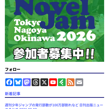
フォロー
F
B
M
T
X
Y
F
F
E
a
l
a
h
o
e
e
m
c
u
s
r
u
e
e
a
e
e
t
e
T
d
d
i
新着記事
b
s
o
a
u
l
l
o
k
d
d
b
y
o
y
o
s
e
週刊少年ジャンプの発行部数が100万部割れなど 日刊出版ニュー
k
n
C