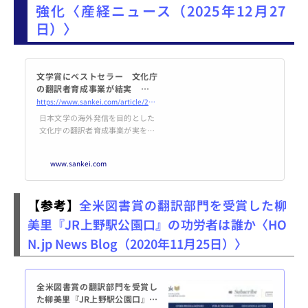
強化〈産経ニュース（2025年12月27
日）〉
文学賞にベストセラー 文化庁
の翻訳者育成事業が結実 海外
販路拡大へ発信力強化
https://www.sankei.com/article/20251227-R35CYBQNHRLXVHIUFAOGBUV3KM/
日本文学の海外発信を目的とした
文化庁の翻訳者育成事業が実を結
び始めている。同庁主催の翻訳コ
ンクールの受賞者が手掛けた作品
www.sankei.com
は、国際的な文学賞を受賞したほ
か、海外…
【参考】
全米図書賞の翻訳部門を受賞した柳
美里『JR上野駅公園口』の功労者は誰か〈HO
N.jp News Blog（2020年11月25日）〉
全米図書賞の翻訳部門を受賞し
た柳美里『JR上野駅公園口』の