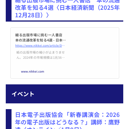
改革を知る4選〈日本経済新聞（2025年
12月28日）〉
細る出版市場に挑む一人書店
本の流通改革を知る4選 - 日本経
済新聞
https://www.nikkei.com/article/DGXZQOUC228TT0S5A221C2000000/
紙の出版市場の縮小が止まりませ
ん。2024年の市場規模は1兆56億
円と14年比37.4%減りました。26
年以降もこの傾向は続きそうで
www.nikkei.com
す。危機感を強める個人経営の書
店や取次と呼ばれる卸が打開に動
いています。出版市場の現状と改
革への挑戦をまとめ読みでお届け
イベント
します。出版流通に独立書店が一
石 出版社と仕入れ値交渉、業界
団体が発足狭い空間の1店舗で営
む「独立書店」が増え、従来の出
日本電子出版協会「新春講演会：2026
版流通に一石を投じています。10
月に発足した...
年の電子出版はどうなる？」講師：鷹野