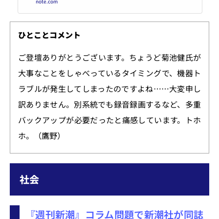
note.com
者が、マンガIP関連のニュース
を、ビジネス系を中心に、短時間
でチェックしていただけるように
まとめています。 ――― 各電子コ
ひとことコメント
ミックプラットフォームの年間ラ
ンキング1位発表作品 年末という
ご登壇ありがとうございます。ちょうど菊池健氏が
ことで、ニュースそのものの量は
少し減っていますが、セール、取
大事なことをしゃべっているタイミングで、機器ト
組、それと2025年の作品ランキン
グが各プラ...
ラブルが発生してしまったのですよね……大変申し
訳ありません。別系統でも録音録画するなど、多重
バックアップが必要だったと痛感しています。トホ
ホ。（鷹野）
社会
『週刊新潮』コラム問題で新潮社が同誌