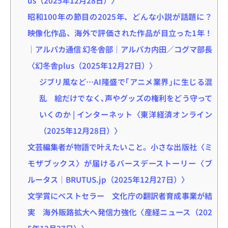
昭和100年の節目の2025年、どんな小説が話題に？
映像化作品、海外で評価された作品が目立った1年！
｜アルパカ通信 幻冬舎部｜アルパカ内田／コグマ部長
〈幻冬舎plus（2025年12月27日）〉
ジブリ風など…AI隆盛で｢アニメ業界｣に生じる混
乱 絵だけでなく､声やグッズの権利をどう守って
いくのか | インターネット〈東洋経済オンライン
（2025年12月28日）〉
文芸編集者が物語で叶えたいこと。小さな出版社〈ミ
モザブックス〉が届けるバースデーストーリー〈ブ
ルータス｜BRUTUS.jp（2025年12月27日）〉
文学賞にベストセラー 文化庁の翻訳者育成事業が結
実 海外販路拡大へ発信力強化〈産経ニュース（202
5年12月27日）〉