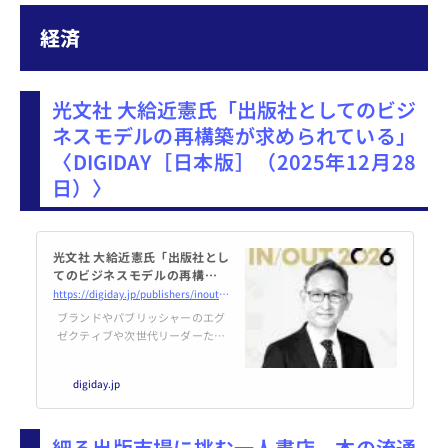
本関連のコン…
経済
光文社 大給近憲氏「出版社としてのビジ
ネスモデルの再構築が求められている」
〈DIGIDAY［日本版］（2025年12月28
日）〉
光文社 大給近憲氏「出版社とし
てのビジネスモデルの再構築が
求められている」 | DIGIDAY
https://digiday.jp/publishers/inout2026-kobunsha-ogyu/
［日本版］
ブランドやパブリッシャーのエグ
ゼクティブや次世代リーダーたち
に2025年の成果と2026年のビ
ジョンを聞くDigiday Japanの年
digiday.jp
末年始企画「IN/OUT 2026」。 光
文社 大給近憲氏に話を聞いた。
細る出版市場に挑む一人書店 本の流通