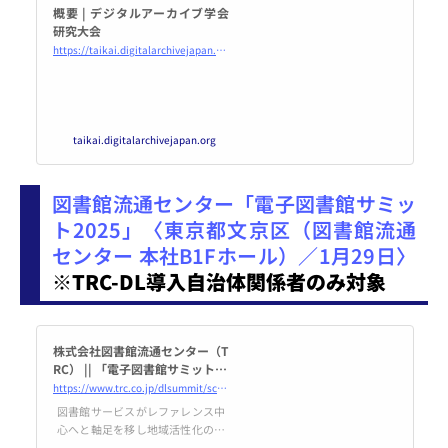
概要 | デジタルアーカイブ学会
研究大会
https://taikai.digitalarchivejapan.org/10th/
taikai.digitalarchivejapan.org
図書館流通センター「電子図書館サミッ
ト2025」〈東京都文京区（図書館流通
センター 本社B1Fホール）／1月29日〉
※TRC-DL導入自治体関係者のみ対象
株式会社図書館流通センター（T
RC） || 「電子図書館サミット20
25」開催のご案内
https://www.trc.co.jp/dlsummit/schedule.php
図書館サービスがレファレンス中
心へと軸足を移し地域活性化の主
役となる今、TRCは図書館総合支