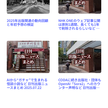
2025年出版関連の動向回顧
NHK ONEのウェブ記事公開
と年初予想の検証
は原則1週間、長くても1年
で削除されるらしいなど 日
刊出版ニュースまとめ
2025.10.21
AIから“ガチャ”で生まれる
CODAに続き出版社・団体も
怪談小説など 日刊出版ニュ
OpenAI「Sora2」へのカウ
ースまとめ 2025.07.22
ンター声明など 日刊出版ニ
ュースまとめ 2025.11.01