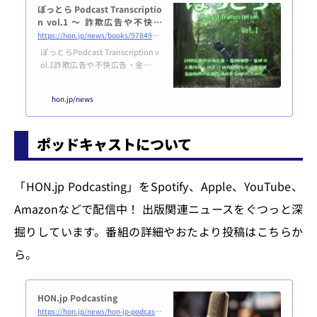
ぽっとら Podcast Transcriptio
n vol.1 ～ 詐欺広告や不快広
告・金融検閲・生成AIと著作
https://hon.jp/news/books/9784910832203-9784910832197
権・巨大IT依存問題など、激変
ぽっとらPodcast Transcription v
する出版界の広範な論点を深掘
ol.1詐欺広告や不快広告・金融検
りしてみた。
閲・生成AIと著作権・巨大IT依存
問題など、激変する出版界の広範
hon.jp/news
な論点を深掘りしてみた。本書
「ぽっとら」は、HON.jp News Bl
og編集長 鷹野凌がお届けしてい
ポッドキャストについて
るポッドキャスト番組「HON.jp P
odcasting」の文字起こし（Podc
ast Transcription）です。2025年
11月16日発売。直営ショップで購
「HON.jp Podcasting」をSpotify、Apple、YouTube、
入いつもの場所で購入 Features特
徴概要 HON.jp Podcastingで
Amazonなどで配信中！ 出版関連ニュースをぐつっと深
は、...
掘りしています。番組の詳細やおたより投稿はこちらか
ら。
HON.jp Podcasting
https://hon.jp/news/hon-jp-podcasting