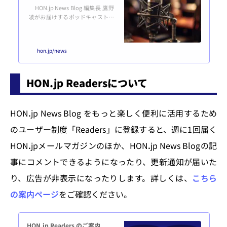
HON.jp News Blog 編集長 鷹野
凌がお届けするポッドキャストで
す。本（HON）のつくり手をエン
パワメントするため、広い意味で
の出版に関連するトピックスを毎
hon.jp/news
回2～3個取り上げ深掘りしていき
ます。「#18 リスタート」から大
きく構成を変えました。配信先 P
HON.jp Readersについて
odcast on Spotify Apple Podcast
s Amazon Music YouTube Podcas
tsSpotify for Creators（※配信
元）おたより投稿（Google
HONꓸjp News Blog をもっと楽しく便利に活用するため
フォーム）読み込んでいます…
（※iframeが読み込...
のユーザー制度「Readers」に登録すると、週に1回届く
HONꓸjpメールマガジンのほか、HONꓸjp News Blogの記
事にコメントできるようになったり、更新通知が届いた
り、広告が非表示になったりします。詳しくは、
こちら
の案内ページ
をご確認ください。
HON.jp Readers のご案内