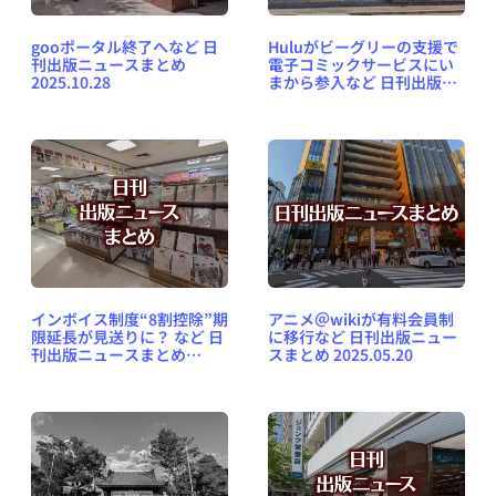
gooポータル終了へなど 日
Huluがビーグリーの支援で
刊出版ニュースまとめ
電子コミックサービスにい
2025.10.28
まから参入など 日刊出版ニ
ュースまとめ 2025.10.18
インボイス制度“8割控除”期
アニメ＠wikiが有料会員制
限延長が見送りに？ など 日
に移行など 日刊出版ニュー
刊出版ニュースまとめ
スまとめ 2025.05.20
2025.12.02