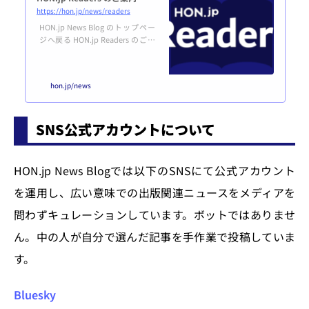
https://hon.jp/news/readers
HON.jp News Blog のトップペー
ジへ戻る HON.jp Readers のご案
内HON.jp Readers は、HON.jp Ne
ws Blog をもっと楽しく便利に活
用するためのユーザー制度です。
hon.jp/news
誰でも無料で登録できます。利用
規約はこちら。登録する あなた
はユーザー登録済み＆ログイン済
SNS公式アカウントについて
みです。マイページはこちら。 H
ON.jp News Blogとは？概要HON.
jp News Blogは、紙だけでなくデ
ジタル出版も含めた、広い意味で
HON.jp News Blogでは以下のSNSにて公式アカウント
の本（HON）のつくり手をエン
パ...
を運用し、広い意味での出版関連ニュースをメディアを
問わずキュレーションしています。ボットではありませ
ん。中の人が自分で選んだ記事を手作業で投稿していま
す。
Bluesky