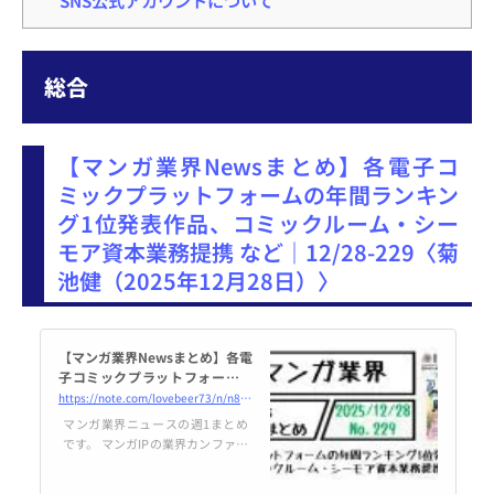
総合
【マンガ業界Newsまとめ】各電子コ
ミックプラットフォームの年間ランキン
グ1位発表作品、コミックルーム・シー
モア資本業務提携 など｜12/28-229〈菊
池健（2025年12月28日）〉
【マンガ業界Newsまとめ】各電
子コミックプラットフォームの
年間ランキング1位発表作品、コ
https://note.com/lovebeer73/n/n87a821997df1
ミックルーム・シーモア資本業
マンガ業界ニュースの週1まとめ
務提携 など｜12/28-229｜菊池
です。 マンガIPの業界カンファレ
健
ンスIMARTの主催やIP市場調査を
行うMANGA総研の代表である筆