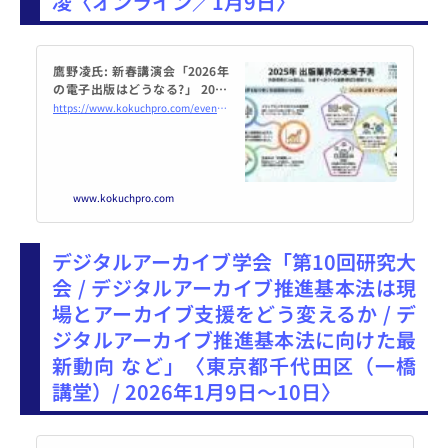
凌〈オンライン／1月9日〉
鷹野凌氏: 新春講演会「2026年
の電子出版はどうなる?」 2026
年1月9日（オンライン・Zoo
https://www.kokuchpro.com/event/20260109/
m） - こくちーずプロ
www.kokuchpro.com
デジタルアーカイブ学会「第10回研究大
会 / デジタルアーカイブ推進基本法は現
場とアーカイブ支援をどう変えるか / デ
ジタルアーカイブ推進基本法に向けた最
新動向 など」〈東京都千代田区（一橋
講堂）/ 2026年1月9日～10日〉