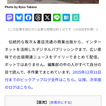
Photo by Ryou Takano
M
Bl
F
T
X
Li
H
a
u
a
h
n
at
《この記事を読むのに必要な時間は約 5 分です（1分600字計算）》
st
e
c
re
e
e
o
s
e
a
n
伝統的な取次＆書店流通の商業出版から、インター
d
k
b
d
a
ネットを活用したデジタルパブリッシングまで、広い意
o
y
o
s
味での出版関連ニュースをデイリーでまとめて配信。
n
o
ボットではありません。編集部の中の人がすべて自分の
k
目で読んで、手作業でまとめています。
2025年12月21日
付までのピックアップログ全件はこちら
。
以降、次年度
のログはこちら
。
【目次】
[
非表示にする
]