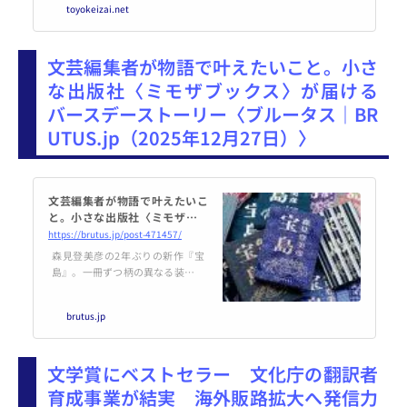
toyokeizai.net
が、AIが影響を与えているのはア
ニメの「絵（画）」だけに限りま
せん。アニメ業界ではA…
文芸編集者が物語で叶えたいこと。小さ
な出版社〈ミモザブックス〉が届ける
バースデーストーリー〈ブルータス｜BR
UTUS.jp（2025年12月27日）〉
文芸編集者が物語で叶えたいこ
と。小さな出版社〈ミモザブッ
クス〉が届けるバースデース
https://brutus.jp/post-471457/
トーリー | ブルータス| BRUTU
森見登美彦の2年ぶりの新作『宝
S.jp
島』。一冊ずつ柄の異なる装丁が
話題を呼んでいる。その版元、
〈ミモザブックス〉を営む照山朋
brutus.jp
代さんに話を聞いた。
文学賞にベストセラー 文化庁の翻訳者
育成事業が結実 海外販路拡大へ発信力