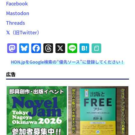
Facebook
Mastodon
Threads
𝕏（旧Twitter）
M
Bl
F
T
X
Li
H
a
u
a
h
n
at
HON.jpをGoogle検索の“優先ソース”に登録してください！
st
e
c
re
e
e
o
s
e
a
n
広告
d
k
b
d
a
o
y
o
s
n
o
k