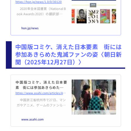
功労者は誰か
https://hon.jp/news/1.0/0/30120
2020年全米図書賞（National B
ook Awards 2020）の翻訳部門に
柳美里『JR上野駅公園口』（Tok
yo Ueno Station）が選ばれまし
hon.jp/news
た。近年、日本の女性作家作品が
海外で評価されることが多くなっ
ているように感じますが、これは
中国版コミケ、消えた日本要素 街には
日本の女性作家に限った話では
「ない」そうです。おなじみ、大
参加あきらめた鬼滅ファンの姿〈朝日新
原ケイさんによる解説です。村田
聞（2025年12月27日）〉
沙耶香、多和田葉子、小川洋子、
柳美里、川上未映子、松田青子、
恩田陸…… 小説を書く、あるい
は本を読む、と...
中国版コミケ、消えた日本要
素 街には参加あきらめた鬼滅
ファンの姿：朝日新聞
https://www.asahi.com/articles/ASTDW3RRSTDWUHBI00NM.html
中国浙江省杭州市で27日、マン
ガやアニメ、ゲームのファンらが
集う中国最大級のイベント「COM
ICUP」が開かれた。高市早苗首相
www.asahi.com
の台湾有事発言をめぐり日中関係
が冷え込む中、主催側の要請で日