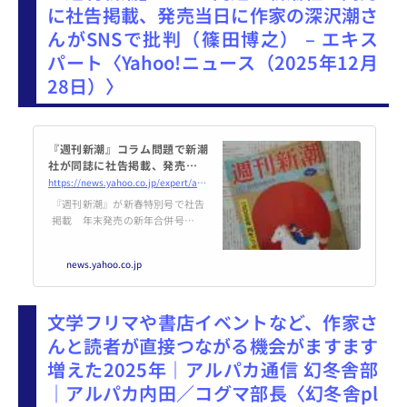
に社告掲載、発売当日に作家の深沢潮さ
んがSNSで批判（篠田博之） – エキス
パート〈Yahoo!ニュース（2025年12月
28日）〉
『週刊新潮』コラム問題で新潮
社が同誌に社告掲載、発売当日
に作家の深沢潮さんがＳＮＳで
https://news.yahoo.co.jp/expert/articles/4beb81bf172166348ae06e51090844004daaa797
批判（篠田博之） - エキスパー
『週刊新潮』が新春特別号で社告
ト - Yahoo!ニュース
掲載 年末発売の新年合併号は週
刊誌各誌が力を入れる号だが、
『週刊新潮』は12月25日発売の１
news.yahoo.co.jp
月１・８日号に２ページにわたる
社告を掲げた。「人権デューデリ
ジェンスの新たな取
文学フリマや書店イベントなど、作家さ
んと読者が直接つながる機会がますます
増えた2025年｜アルパカ通信 幻冬舎部
｜アルパカ内田／コグマ部長〈幻冬舎pl