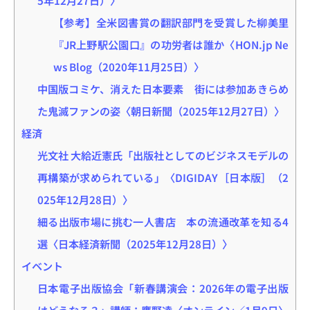
【参考】全米図書賞の翻訳部門を受賞した柳美里
『JR上野駅公園口』の功労者は誰か〈HON.jp Ne
ws Blog（2020年11月25日）〉
中国版コミケ、消えた日本要素 街には参加あきらめ
た鬼滅ファンの姿〈朝日新聞（2025年12月27日）〉
経済
光文社 大給近憲氏「出版社としてのビジネスモデルの
再構築が求められている」〈DIGIDAY［日本版］（2
025年12月28日）〉
細る出版市場に挑む一人書店 本の流通改革を知る4
選〈日本経済新聞（2025年12月28日）〉
イベント
日本電子出版協会「新春講演会：2026年の電子出版
はどうなる？」講師：鷹野凌〈オンライン／1月9日〉