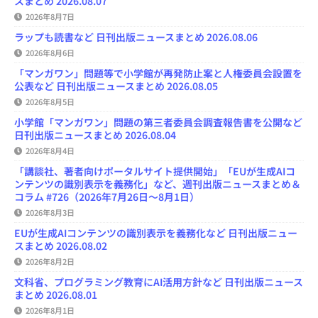
スまとめ 2026.08.07
h
2026年8月7日
a
n
ラップも読書など 日刊出版ニュースまとめ 2026.08.06
n
e
2026年8月6日
l
「マンガワン」問題等で小学館が再発防止案と人権委員会設置を
公表など 日刊出版ニュースまとめ 2026.08.05
2026年8月5日
小学館「マンガワン」問題の第三者委員会調査報告書を公開など
日刊出版ニュースまとめ 2026.08.04
2026年8月4日
「講談社、著者向けポータルサイト提供開始」「EUが生成AIコ
ンテンツの識別表示を義務化」など、週刊出版ニュースまとめ＆
コラム #726（2026年7月26日～8月1日）
2026年8月3日
EUが生成AIコンテンツの識別表示を義務化など 日刊出版ニュー
スまとめ 2026.08.02
2026年8月2日
文科省、プログラミング教育にAI活用方針など 日刊出版ニュース
まとめ 2026.08.01
2026年8月1日