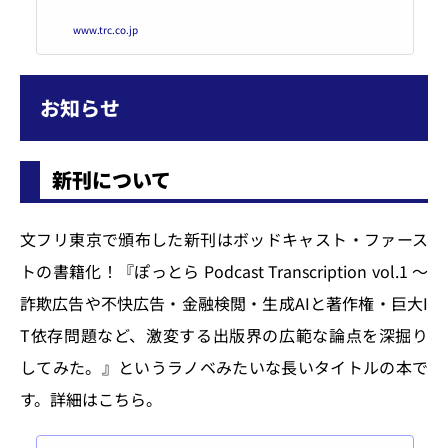
援企業として、MARC、物流から
www.trc.co.jp
受託運営まで、トータルで図書館
サービスをご提案します。
お知らせ
新刊について
文フリ東京で頒布した新刊はボッドキャスト・ファース
トの書籍化！『ぽっとら Podcast Transcription vol.1 ～
詐欺広告や不快広告・金融検閲・生成AIと著作権・巨大I
T依存問題など、激変する出版界の広範な論点を深掘り
してみた。』というラノベみたいな長いタイトルの本で
す。詳細はこちら。