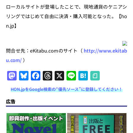
ローカルサイトが登場したことで、現地通貨のケニアシ
リングではじめて自由に決済・購入可能となった。【ho
n.jp】
問合せ先：eKitabu.comのサイト（
http://www.ekitab
u.com/
）
M
Bl
F
T
X
Li
H
a
u
a
h
n
at
HON.jpをGoogle検索の“優先ソース”に登録してください！
st
e
c
re
e
e
o
s
e
a
n
広告
d
k
b
d
a
o
y
o
s
n
o