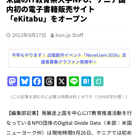
内初の電子書籍販売サイト
「eKitabu」をオープン
2012年9月27日
hon.jp Staff
今年もやります！ 出版創作イベント「NovelJam 2026」支
援者募集クラファン実施中！
M
Bl
F
T
X
Li
H
a
u
a
h
n
at
《この記事を読むのに必要な時間は約 1 分です（1分600字計算）》
st
e
c
re
e
e
o
s
e
a
n
【編集部記事】発展途上国を中心にIT教育推進活動を行
d
k
b
d
a
なっているNPO団体のDigital Divide Data（本部：米国
o
y
o
s
ニューヨーク州）は現地時間9月26日、ケニアでは初め