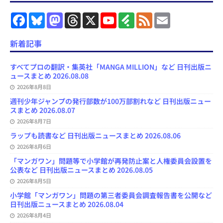
F
B
M
T
X
Y
F
F
E
a
l
a
h
o
e
e
m
c
u
s
r
u
e
e
a
e
e
t
e
T
d
d
i
新着記事
b
s
o
a
u
l
l
o
k
d
d
b
y
o
y
o
s
e
すべてプロの翻訳・集英社「MANGA MILLION」など 日刊出版ニ
k
n
C
ュースまとめ 2026.08.08
h
2026年8月8日
a
n
週刊少年ジャンプの発行部数が100万部割れなど 日刊出版ニュー
n
スまとめ 2026.08.07
e
l
2026年8月7日
ラップも読書など 日刊出版ニュースまとめ 2026.08.06
2026年8月6日
「マンガワン」問題等で小学館が再発防止案と人権委員会設置を
公表など 日刊出版ニュースまとめ 2026.08.05
2026年8月5日
小学館「マンガワン」問題の第三者委員会調査報告書を公開など
日刊出版ニュースまとめ 2026.08.04
2026年8月4日