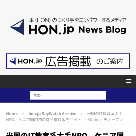
Home
hon.jp DayWatch Archive
米国のIT教育系大手
NPO、ケニア国内初の電子書籍販売サイト「eKitabu」をオープン
米国のIT教育系大手NPO、ケニア国