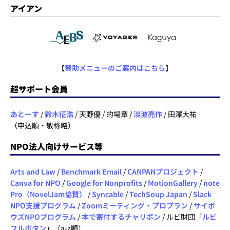
アイアン
【
賛助メニューのご案内はこちら
】
超サポート会員
あとーす
/
鈴木征浩
/ 天野優 / 的場章 /
淡波亮作
/ 田澤大祐
（申込順・敬称略）
NPO法人向けサービス等
Arts and Law
/
Benchmark Email
/
CANPANプロジェクト
/
Canva for NPO
/
Google for Nonprofits
/
MotionGallery
/
note
Pro（NovelJam協賛）
/
Syncable
/
TechSoup Japan
/
Slack
NPO支援プログラム
/
Zoomミーティング・プロプラン
/
サイボ
ウズNPOプログラム
/
本で寄付するチャリボン
/ ルビ財団「
ルビ
フルボタン
」（a-z順）