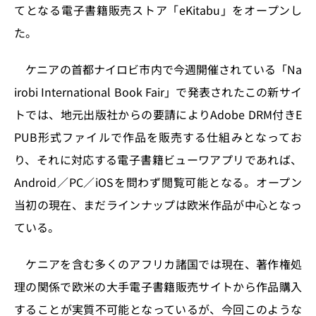
n
o
てとなる電子書籍販売ストア「eKitabu」をオープンし
k
た。
ケニアの首都ナイロビ市内で今週開催されている「Na
irobi International Book Fair」で発表されたこの新サイ
トでは、地元出版社からの要請によりAdobe DRM付きE
PUB形式ファイルで作品を販売する仕組みとなってお
り、それに対応する電子書籍ビューワアプリであれば、
Android／PC／iOSを問わず閲覧可能となる。オープン
当初の現在、まだラインナップは欧米作品が中心となっ
ている。
ケニアを含む多くのアフリカ諸国では現在、著作権処
理の関係で欧米の大手電子書籍販売サイトから作品購入
することが実質不可能となっているが、今回このような