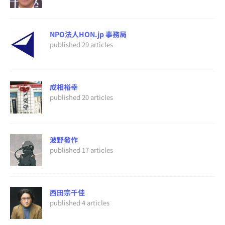
NPO法人HON.jp 事務局
published 29 articles
成相裕幸
published 20 articles
波野發作
published 17 articles
西田宗千佳
published 4 articles