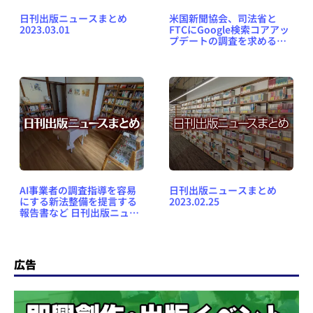
日刊出版ニュースまとめ
米国新聞協会、司法省と
2023.03.01
FTCにGoogle検索コアアッ
プデートの調査を求めるな
ど 日刊出版ニュースまとめ
2024.12.21
AI事業者の調査指導を容易
日刊出版ニュースまとめ
にする新法整備を提言する
2023.02.25
報告書など 日刊出版ニュー
スまとめ 2024.12.27
広告