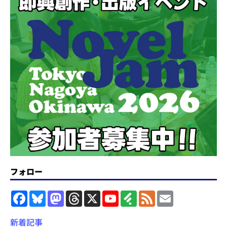
フォロー
F
B
M
T
X
Y
F
F
E
a
l
a
h
o
e
e
m
c
u
s
r
u
e
e
a
e
e
t
e
T
d
d
i
新着記事
b
s
o
a
u
l
l