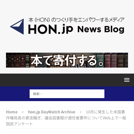
Home
hon.jp DayWatch Archive
10月に発生した米国著
作権局長の更迭騒ぎ、議会図書館が適任者要件についてWeb上で一般
国民アンケート