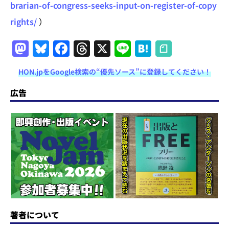
brarian-of-congress-seeks-input-on-register-of-copy
rights/
）
M
Bl
F
T
X
Li
H
a
u
a
h
n
at
HON.jpをGoogle検索の“優先ソース”に登録してください！
st
e
c
re
e
e
o
s
e
a
n
広告
d
k
b
d
a
o
y
o
s
n
o
k
著者について