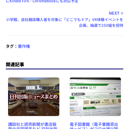
にKindle Fire／Chromebookにも対応予定
NEXT
小学館、自社雑誌購入者を対象に「どこでもドア」VR体験イベントを
企画、抽選で250組を招待
タグ：
著作権
関連記事
講談社と読売新聞が書店振
電子図書館（電子書籍貸出
興の共同提言など 日刊出版
サービス）がコロナ禍以降