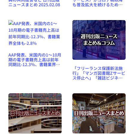
ニュースまとめ 2025.02.08
も普及拡大を続けるための
課題は？
AAP発表、米国内の1〜10月
期の電子書籍売上高は前年
同期比-12.3％、書籍業界全
「フリーランス保護新法施
体も-2.8％
行」「マンガ図書館Zサービ
ス停止へ」「雑誌ビジネス
の構造変化」など、週刊出
版ニュースまとめ＆コラム
#641（2024年10月27日～
11月9日）