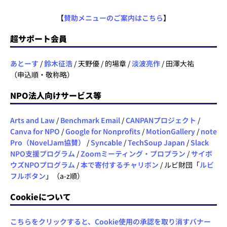
【
賛助メニューのご案内はこちら
】
超サポート会員
あとーす
/
鈴木征浩
/ 天野優 / 的場章 /
淡波亮作
/ 田澤大祐
（申込順・敬称略）
NPO法人向けサービス等
Arts and Law
/
Benchmark Email
/
CANPANプロジェクト
/
Canva for NPO
/
Google for Nonprofits
/
MotionGallery
/
note
Pro（NovelJam協賛）
/
Syncable
/
TechSoup Japan
/
Slack
NPO支援プログラム
/
Zoomミーティング・プロプラン
/
サイボ
ウズNPOプログラム
/
本で寄付するチャリボン
/ ルビ財団「
ルビ
フルボタン
」（a-z順）
Cookieについて
こちらをクリックすると、Cookie使用の承認を取り消すバナー