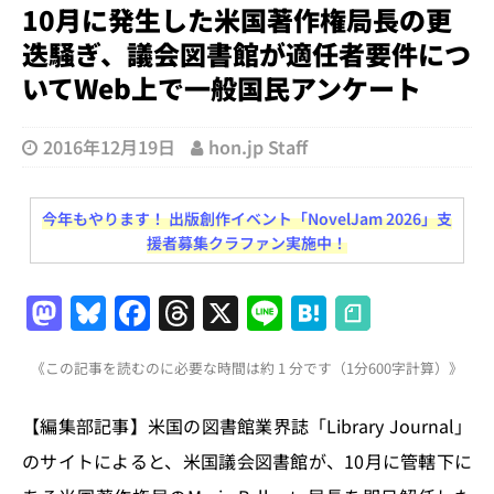
10月に発生した米国著作権局長の更
迭騒ぎ、議会図書館が適任者要件につ
いてWeb上で一般国民アンケート
2016年12月19日
hon.jp Staff
今年もやります！ 出版創作イベント「NovelJam 2026」支
援者募集クラファン実施中！
M
Bl
F
T
X
Li
H
a
u
a
h
n
at
《この記事を読むのに必要な時間は約 1 分です（1分600字計算）》
st
e
c
re
e
e
o
s
e
a
n
【編集部記事】米国の図書館業界誌「Library Journal」
d
k
b
d
a
のサイトによると、米国議会図書館が、10月に管轄下に
o
y
o
s