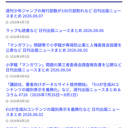
o
k
d
d
b
y
o
y
o
s
e
週刊少年ジャンプの発行部数が100万部割れなど 日刊出版ニュー
k
n
C
スまとめ 2026.08.07
h
2026年8月7日
a
n
ラップも読書など 日刊出版ニュースまとめ 2026.08.06
n
e
2026年8月6日
l
「マンガワン」問題等で小学館が再発防止案と人権委員会設置を
公表など 日刊出版ニュースまとめ 2026.08.05
2026年8月5日
小学館「マンガワン」問題の第三者委員会調査報告書を公開など
日刊出版ニュースまとめ 2026.08.04
2026年8月4日
「講談社、著者向けポータルサイト提供開始」「EUが生成AIコ
ンテンツの識別表示を義務化」など、週刊出版ニュースまとめ＆
コラム #726（2026年7月26日～8月1日）
2026年8月3日
EUが生成AIコンテンツの識別表示を義務化など 日刊出版ニュー
スまとめ 2026.08.02
2026年8月2日