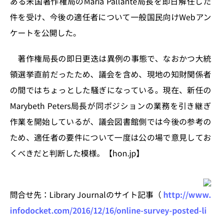
ある米国著作権局のMaria Pallante局長を即日解任した
n
o
件を受け、今後の適任者について一般国民向けWebアン
k
ケートを公開した。
著作権局長の即日更迭は異例の事態で、なおかつ大統
領選挙直前だったため、議会を含め、現地の知財関係者
の間ではちょっとした騒ぎになっている。現在、新任の
Marybeth Peters局長が同ポジションの業務を引き継ぎ
作業を開始しているが、議会図書館側では今後の参考の
ため、適任者の要件について一度は公の場で意見してお
くべきだと判断した模様。【hon.jp】
問合せ先：Library Journalのサイト記事（
http://www.
infodocket.com/2016/12/16/online-survey-posted-li