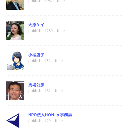
published 962 articles
大原ケイ
published 289 articles
小桜店子
published 54 articles
馬場公彦
published 32 articles
NPO法人HON.jp 事務局
published 29 articles