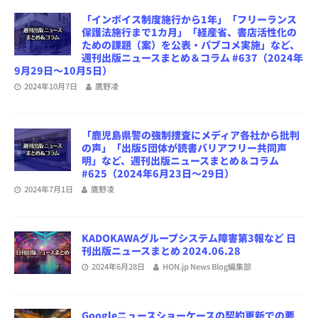
「インボイス制度施行から1年」「フリーランス
保護法施行まで1カ月」「経産省、書店活性化の
ための課題（案）を公表・パブコメ実施」など、
週刊出版ニュースまとめ＆コラム #637（2024年
9月29日～10月5日）
2024年10月7日
鷹野凌
「鹿児島県警の強制捜査にメディア各社から批判
の声」「出版5団体が読書バリアフリー共同声
明」など、週刊出版ニュースまとめ＆コラム
#625（2024年6月23日～29日）
2024年7月1日
鷹野凌
KADOKAWAグループシステム障害第3報など 日
刊出版ニュースまとめ 2024.06.28
2024年6月28日
HON.jp News Blog編集部
Googleニュースショーケースの契約更新での要