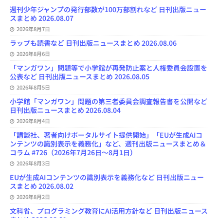
o
y
o
s
e
週刊少年ジャンプの発行部数が100万部割れなど 日刊出版ニュー
k
n
C
スまとめ 2026.08.07
h
2026年8月7日
a
n
ラップも読書など 日刊出版ニュースまとめ 2026.08.06
n
e
2026年8月6日
l
「マンガワン」問題等で小学館が再発防止案と人権委員会設置を
公表など 日刊出版ニュースまとめ 2026.08.05
2026年8月5日
小学館「マンガワン」問題の第三者委員会調査報告書を公開など
日刊出版ニュースまとめ 2026.08.04
2026年8月4日
「講談社、著者向けポータルサイト提供開始」「EUが生成AIコ
ンテンツの識別表示を義務化」など、週刊出版ニュースまとめ＆
コラム #726（2026年7月26日～8月1日）
2026年8月3日
EUが生成AIコンテンツの識別表示を義務化など 日刊出版ニュー
スまとめ 2026.08.02
2026年8月2日
文科省、プログラミング教育にAI活用方針など 日刊出版ニュース