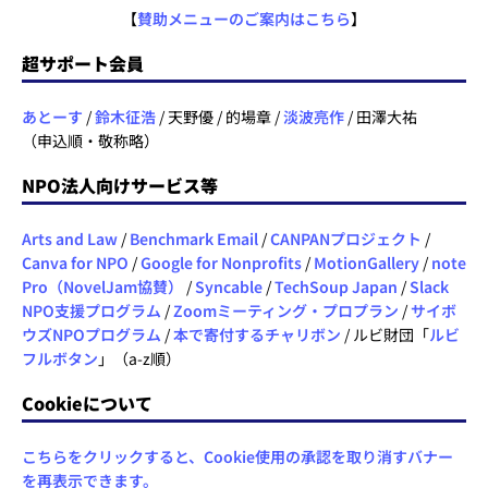
【
賛助メニューのご案内はこちら
】
超サポート会員
あとーす
/
鈴木征浩
/ 天野優 / 的場章 /
淡波亮作
/ 田澤大祐
（申込順・敬称略）
NPO法人向けサービス等
Arts and Law
/
Benchmark Email
/
CANPANプロジェクト
/
Canva for NPO
/
Google for Nonprofits
/
MotionGallery
/
note
Pro（NovelJam協賛）
/
Syncable
/
TechSoup Japan
/
Slack
NPO支援プログラム
/
Zoomミーティング・プロプラン
/
サイボ
ウズNPOプログラム
/
本で寄付するチャリボン
/ ルビ財団「
ルビ
フルボタン
」（a-z順）
Cookieについて
こちらをクリックすると、Cookie使用の承認を取り消すバナー
を再表示できます。