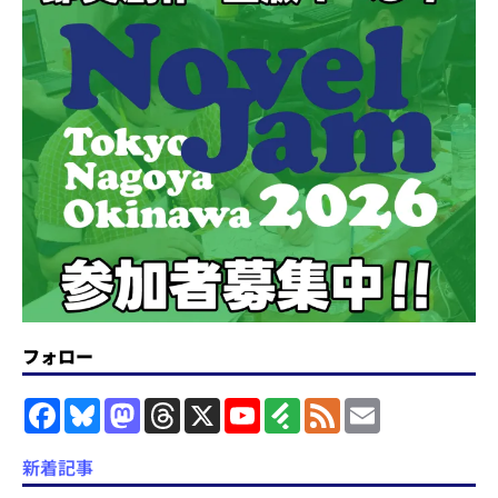
フォロー
F
B
M
T
X
Y
F
F
E
a
l
a
h
o
e
e
m
c
u
s
r
u
e
e
a
e
e
t
e
T
d
d
i
新着記事
b
s
o
a
u
l
l
o
k
d
d
b
y