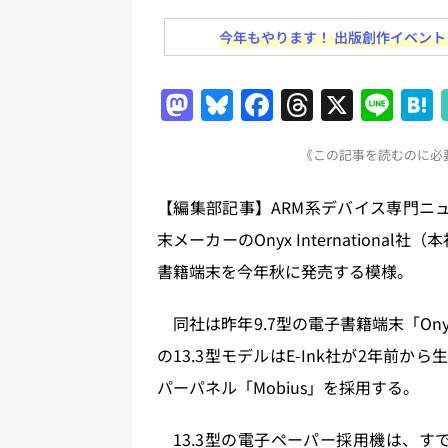
日刊出版ニュースまとめ
今年もやります！ 出版創作イベント「N
[ 2026年7月31日 ]
HON.jp 
日刊出版ニュースまとめ 2026.07
M
Bl
F
T
X
Li
[ 2026年7月30日 ]
チャットボ
a
u
a
h
n
[ 2026年7月30日 ]
ChatGPT
《この記事を読むのに必要
st
e
c
re
e
刊出版ニュースまとめ
o
s
e
a
【編集部記事】ARM系デバイス専門ニュース
[ 2026年7月29日 ]
講談社、著
d
k
b
d
末メーカーのOnyx International
とめ 2026.07.29
日刊出版ニ
o
y
o
s
書籍端末を今年秋に発売する模様。
[ 2026年8月6日 ]
ラップも読書な
n
o
k
同社は昨年9.7型の電子書籍端末「Onyx
の13.3型モデルはE-Ink社が2年前
パーパネル「Mobius」を採用する。
13.3型の電子ペーパー採用機は、すで