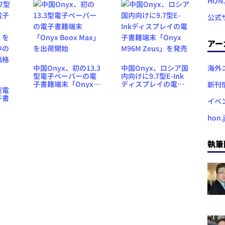
HON
公式
アー
中国Onyx、初の13.3
中国Onyx、ロシア国
海外
型電子ペーパーの電
内向けに9.7型E-Ink
子書籍端末「Onyx
ディスプレイの電子
新刊
型電
Boox Max」を出荷開
書籍端末「Onyx
子書
始
M96M Zeus」を発売
イベ
」を
hon.
中の
価格
執筆