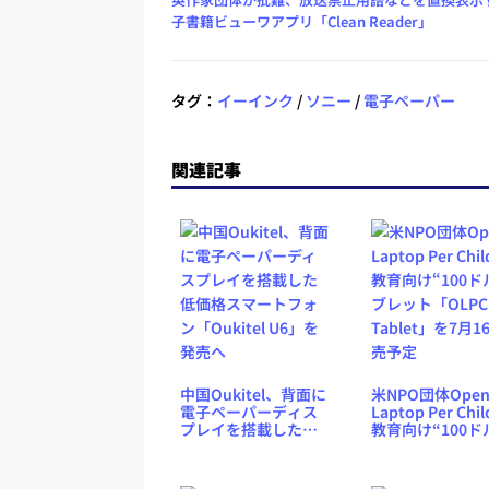
子書籍ビューワアプリ「Clean Reader」
タグ：
イーインク
/
ソニー
/
電子ペーパー
関連記事
中国Oukitel、背面に
米NPO団体Ope
電子ペーパーディス
Laptop Per Chi
プレイを搭載した低
教育向け“100ド
価格スマートフォン
ブレット「OLPC 
「Oukitel U6」を発
Tablet」を7月1
売へ
売予定