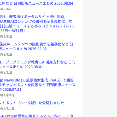
開など 日刊出版ニュースまとめ 2026.08.04
26年8月4日
談社、著者向けポータルサイト提供開始」
Uが生成AIコンテンツの識別表示を義務化」な
週刊出版ニュースまとめ＆コラム #726（2026
26日～8月1日）
26年8月3日
が生成AIコンテンツの識別表示を義務化など 日
ニュースまとめ 2026.08.02
26年8月2日
省、プログラミング教育にAI活用方針など 日刊
ュースまとめ 2026.08.01
26年8月1日
.jp News Blogに拡張検索生成（RAG）で回答
すチャットボットを設置など 日刊出版ニュース
2026.07.31
26年7月31日
ットボット（ベータ版）を公開しました
26年7月30日
atGPTが文体模写を拒否するようになど 日刊出