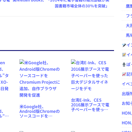
国書籍市場全体の30％を突破」
鷹野凌の
フラ
大原
馬場
イ
イ
ぽっ
記
イベ
出版
台湾E-Ink、CES
お知
2016展示ブースで電
n
米Google社、
子ペーパーを使った
ld、
Android版Chromeの
HON
巨大デジタルサイネ
ル”タ
ソースコードを
ージをデモ
XO-
Chromium Projectに
HON.
6日発
追加、自作ブラウザ
開発を促進