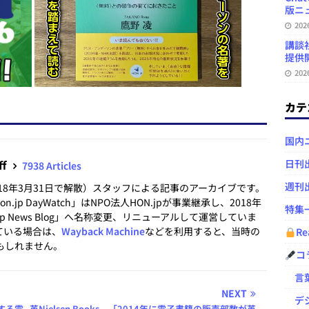
版ニュ
20
講談
提供開
20
カテ
国内
ff
日刊
7938 Articles
週刊
2018年3月31日で解散）スタッフによる記事のアーカイブです。
.jp DayWatch」はNPO法人HON.jpが事業継承し、2018年
特集
.jp News Blog」へ名称変更、リニューアルして運営していま
ている場合は、
Wayback Machine
などを利用すると、当時の
Re
もしれません。
コ
言葉
NEXT
デジ
する電
英Nielsen Books、「2014年に電子書籍の販売部数が英