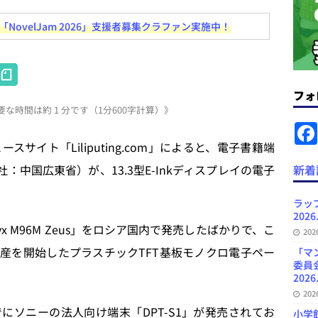
ovelJam 2026」支援者募集クラファン実施中！
News Blogに拡張検索生成（RAG）で回答を返すチャットボットを設置など
.31
日刊出版ニュースまとめ
H
ット（ベータ版）を公開しました
お知らせ
at
フォ
が文体模写を拒否するようになど 日刊出版ニュースまとめ 2026.07.30
日
な時間は約 1 分です（1分600字計算）》
e
n
サイト「Liliputing.com」によると、電子書籍端
者向けポータルサイト・プラスコネクト提供開始など 日刊出版ニュースま
a
社（本社：中国広東省）が、13.3型E-Inkディスプレイの電子
新着
ュースまとめ
ど 日刊出版ニュースまとめ 2026.08.06
日刊出版ニュースまとめ
ラッ
2026
 M96M Zeus」をロシア国内で発売したばかりで、こ
20
から生産を開始したプラスチックTFT基板モノクロ電子ペー
「マ
委員
2026
20
にソニーの法人向け端末「DPT-S1」が発売されてお
小学