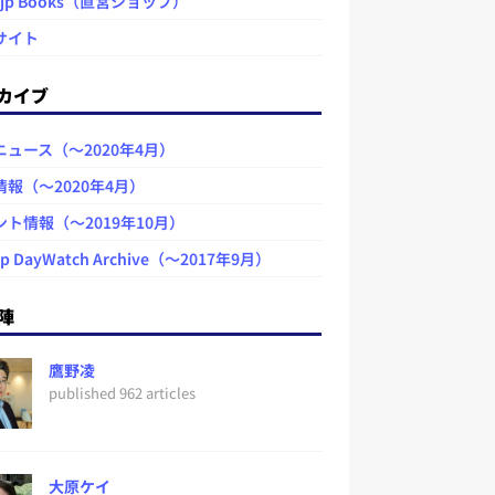
.jp Books（直営ショップ）
サイト
カイブ
ニュース（～2020年4月）
情報（～2020年4月）
ント情報（～2019年10月）
jp DayWatch Archive（～2017年9月）
陣
鷹野凌
published 962 articles
大原ケイ