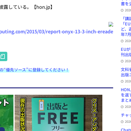
書を公
している。【hon.jp】
20
「講
「E
ど、
liputing.com/2015/03/report-onyx-13-3-inch-ereade
年7月
20
EU
H
刊出版
20
at
文科
e検索の“優先ソース”に登録してください！
e
出版ニ
n
20
HON
a
を返
まとめ 
20
チャ
20
Ch