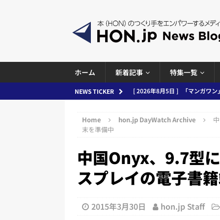
ホーム
新着記事
特集一覧
[ 2026年8月5日 ]
「マンガワン
[ 2026年8月4日 ]
小学館「マン
NEWS TICKER
ースまとめ 2026.08.05
日刊
め 2026.08.04
日刊出版ニュ
Home
hon.jp DayWatch Archive
中
[ 2026年8月3日 ]
「講談社、著
末を準備中
務化」など、週刊出版ニュースまとめ
中国Onyx、9.7型に
とめ＆コラム
スプレイの電子書籍
[ 2026年8月2日 ]
EUが生成AI
日刊出版ニュースまとめ
2015年3月30日
hon.jp Staff
[ 2026年8月1日 ]
文科省、プログ