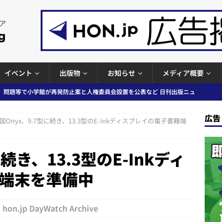
イベント
出版物
お知らせ
メディア概要
」問題等で小学館が再発防止案と人権委員会設置を公表など 日刊出版ニュ
ガワン」問題の第三者委員会調査報告書を公開など 日刊出版ニュースまと
出版ニュースまとめ
ースまとめ
広告
国Onyx、9.7型に続き、13.3型のE-Inkディスプレイの電子書籍端
者向けポータルサイト提供開始」「EUが生成AIコンテンツの識別表示を義
＆コラム #726（2026年7月26日～8月1日）
週刊出版ニュースま
続き、13.3型のE-Inkディ
端末を準備中
コンテンツの識別表示を義務化など 日刊出版ニュースまとめ 2026.08.02
hon.jp DayWatch Archive
ラミング教育にAI活用方針など 日刊出版ニュースまとめ 2026.08.01