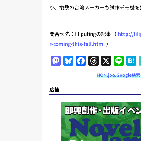
り、複数の台湾メーカーも試作デモ機を披露
問合せ先：liliputingの記事（
http://li
r-coming-this-fall.html
）
M
Bl
F
T
X
Li
a
u
a
h
n
HON.jpをGoogl
st
e
c
re
e
o
s
e
a
広告
d
k
b
d
o
y
o
s
n
o
k