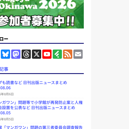
ロー
F
B
M
T
X
Y
F
F
E
a
l
a
h
o
e
e
m
c
u
s
r
u
e
e
a
e
e
t
e
T
d
d
i
記事
b
s
o
a
u
l
l
o
k
d
d
b
y
o
y
o
s
e
プも読書など 日刊出版ニュースまとめ
k
n
C
.08.06
h
a
26年8月6日
n
ンガワン」問題等で小学館が再発防止案と人権
n
e
会設置を公表など 日刊出版ニュースまとめ
l
.08.05
26年8月5日
館「マンガワン」問題の第三者委員会調査報告