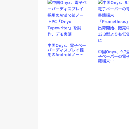
中国Onyx、電子ペー
パーディスプレイ採
中国Onyx、9.7
用のAndroidノート
子ペーパーの電
PC「Onyx
籍端末
Typewriter」を試
「Prometheus
作、デモ実演
出荷開始、販売
13.3型よりも低
に