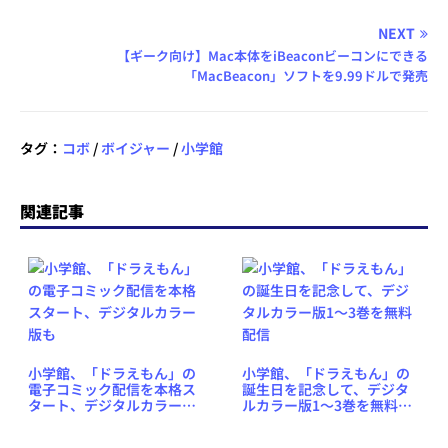
NEXT
【ギーク向け】Mac本体をiBeaconビーコンにできる
「MacBeacon」ソフトを9.99ドルで発売
タグ：
コボ
/
ボイジャー
/
小学館
関連記事
小学館、「ドラえもん」の
小学館、「ドラえもん」の
電子コミック配信を本格ス
誕生日を記念して、デジタ
タート、デジタルカラー版
ルカラー版1〜3巻を無料配
も
信