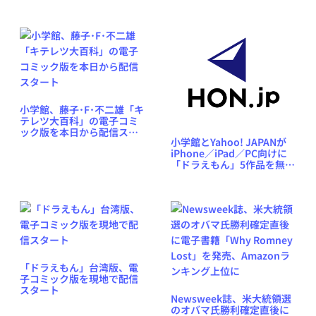
小学館、藤子･F･不二雄「キ
テレツ大百科」の電子コミ
ック版を本日から配信スタ
小学館とYahoo! JAPANが
ート
iPhone／iPad／PC向けに
「ドラえもん」5作品を無料
公開、大震災の復興支援と
して
「ドラえもん」台湾版、電
子コミック版を現地で配信
スタート
Newsweek誌、米大統領選
のオバマ氏勝利確定直後に