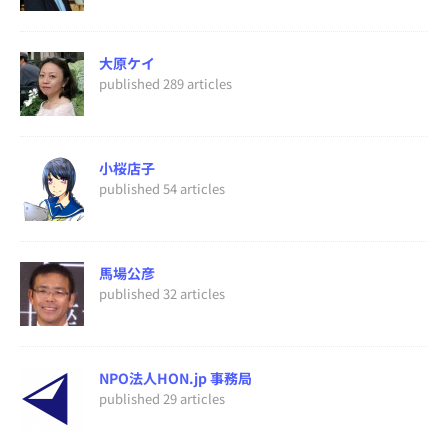
大原ケイ
published 289 articles
小桜店子
published 54 articles
馬場公彦
published 32 articles
NPO法人HON.jp 事務局
published 29 articles