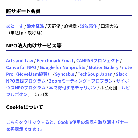
超サポート会員
あとーす
/
鈴木征浩
/ 天野優 / 的場章 /
淡波亮作
/ 田澤大祐
（申込順・敬称略）
NPO法人向けサービス等
Arts and Law
/
Benchmark Email
/
CANPANプロジェクト
/
Canva for NPO
/
Google for Nonprofits
/
MotionGallery
/
note
Pro（NovelJam協賛）
/
Syncable
/
TechSoup Japan
/
Slack
NPO支援プログラム
/
Zoomミーティング・プロプラン
/
サイボ
ウズNPOプログラム
/
本で寄付するチャリボン
/ ルビ財団「
ルビ
フルボタン
」（a-z順）
Cookieについて
こちらをクリックすると、Cookie使用の承認を取り消すバナー
を再表示できます。