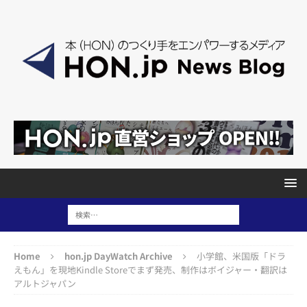
Home
hon.jp DayWatch Archive
小学館、米国版「ドラ
えもん」を現地Kindle Storeでまず発売、制作はボイジャー・翻訳は
アルトジャパン