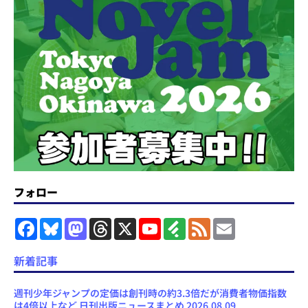
フォロー
F
B
M
T
X
Y
F
F
E
a
l
a
h
o
e
e
m
c
u
s
r
u
e
e
a
e
e
t
e
T
d
d
i
新着記事
b
s
o
a
u
l
l
o
k
d
d
b
y
o
y
o
s
e
週刊少年ジャンプの定価は創刊時の約3.3倍だが消費者物価指数
k
n
C
は4倍以上など 日刊出版ニュースまとめ 2026.08.09