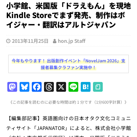
小学館、米国版「ドラえもん」を現地
Kindle Storeでまず発売、制作はボ
イジャー・翻訳はアルトジャパン
2013年11月25日
hon.jp Staff
今年もやります！ 出版創作イベント「NovelJam 2026」支
援者募集クラファン実施中！
M
Bl
F
T
X
Li
H
a
u
a
h
n
at
《この記事を読むのに必要な時間は約 1 分です（1分600字計算）》
st
e
c
re
e
e
o
s
e
a
n
【編集部記事】英語圏向けの日本オタク文化コミュニ
d
k
b
d
a
ティサイト「JAPANATOR」によると、株式会社小学館
o
y
o
s