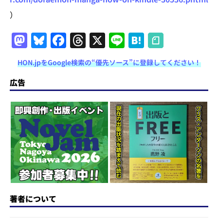
）
M
Bl
F
T
X
Li
H
a
u
a
h
n
at
HON.jpをGoogle検索の“優先ソース”に登録してください！
st
e
c
re
e
e
o
s
e
a
n
広告
d
k
b
d
a
o
y
o
s
n
o
k
著者について