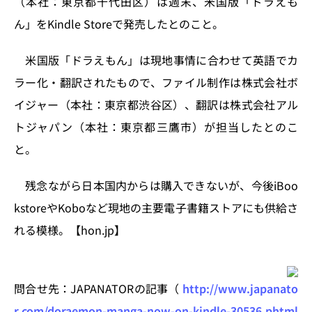
（本社：東京都千代田区）は週末、米国版「ドラえも
n
o
ん」をKindle Storeで発売したとのこと。
k
米国版「ドラえもん」は現地事情に合わせて英語でカ
ラー化・翻訳されたもので、ファイル制作は株式会社ボ
イジャー（本社：東京都渋谷区）、翻訳は株式会社アル
トジャパン（本社：東京都三鷹市）が担当したとのこ
と。
残念ながら日本国内からは購入できないが、今後iBoo
kstoreやKoboなど現地の主要電子書籍ストアにも供給さ
れる模様。【hon.jp】
問合せ先：JAPANATORの記事（
http://www.japanato
r.com/doraemon-manga-now-on-kindle-30536.phtml