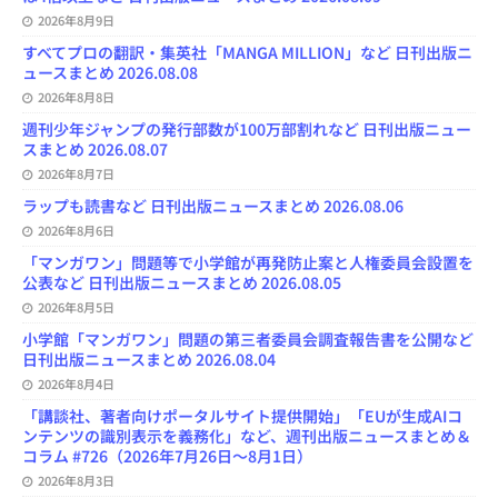
h
2026年8月9日
a
n
すべてプロの翻訳・集英社「MANGA MILLION」など 日刊出版ニ
n
ュースまとめ 2026.08.08
e
l
2026年8月8日
週刊少年ジャンプの発行部数が100万部割れなど 日刊出版ニュー
スまとめ 2026.08.07
2026年8月7日
ラップも読書など 日刊出版ニュースまとめ 2026.08.06
2026年8月6日
「マンガワン」問題等で小学館が再発防止案と人権委員会設置を
公表など 日刊出版ニュースまとめ 2026.08.05
2026年8月5日
小学館「マンガワン」問題の第三者委員会調査報告書を公開など
日刊出版ニュースまとめ 2026.08.04
2026年8月4日
「講談社、著者向けポータルサイト提供開始」「EUが生成AIコ
ンテンツの識別表示を義務化」など、週刊出版ニュースまとめ＆
コラム #726（2026年7月26日～8月1日）
2026年8月3日