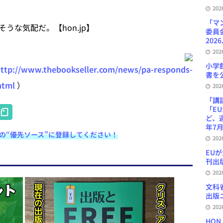
20
「マ
な気配だ。【hon.jp】
委員
2026
20
小学
ttp://www.thebookseller.com/news/pa-responds-
書を公
html
）
20
「講
H
「E
ど、
at
年7月
e検索の“優先ソース”に登録してください！
e
20
EU
n
刊出版
a
20
文科
出版ニ
20
HON