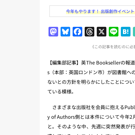
務化」など、週刊出版ニュースまとめ
今年もやります！ 出版創作イベント「N
とめ＆コラム
[ 2026年8月2日 ]
EUが生成AI
M
Bl
F
T
X
Li
日刊出版ニュースまとめ
a
u
a
h
n
[ 2026年8月1日 ]
文科省、プログ
《この記事を読むのに必要
st
e
c
re
e
日刊出版ニュースまとめ
o
s
e
a
【編集部記事】英The Booksellerの報道
[ 2026年7月31日 ]
HON.jp 
d
k
b
d
s（本部：英国ロンドン市）が図書館へ
日刊出版ニュースまとめ 2026.07
o
y
o
s
ないとの方針を明らかにしたことについて、出版社
[ 2026年7月30日 ]
チャットボ
n
o
ている模様。
[ 2026年8月8日 ]
すべてプロの翻
k
2026.08.08
日刊出版ニュー
さまざまな出版社を会員に抱えるPublishers 
y of Authors側とは本件につい
と。そのような中、先週に突然発表が行な