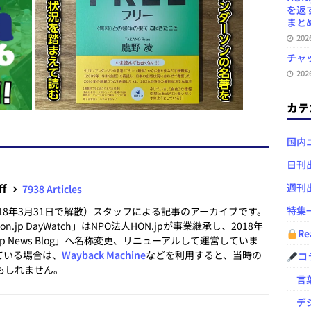
を返
まとめ 
20
チャ
20
カテ
国内
日刊
ff
週刊
7938 Articles
特集
2018年3月31日で解散）スタッフによる記事のアーカイブです。
.jp DayWatch」はNPO法人HON.jpが事業継承し、2018年
Re
.jp News Blog」へ名称変更、リニューアルして運営していま
ている場合は、
Wayback Machine
などを利用すると、当時の
コ
もしれません。
言葉
デジ