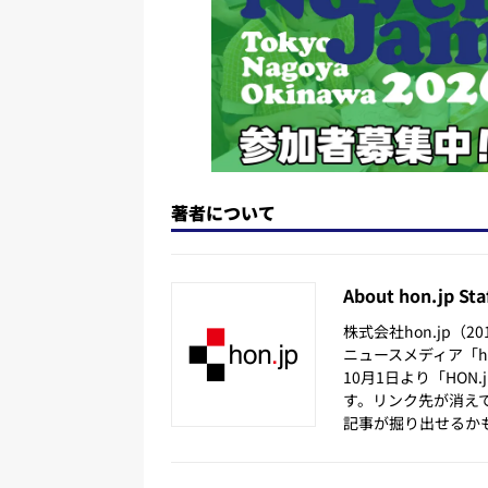
k
著者について
About hon.jp Sta
株式会社hon.jp（
ニュースメディア「hon
10月1日より「HON
す。リンク先が消え
記事が掘り出せるか