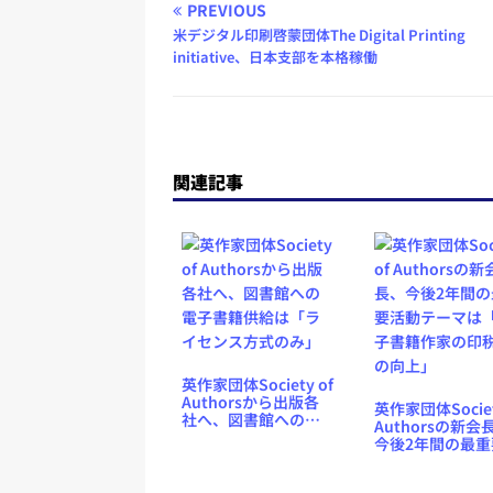
PREVIOUS
米デジタル印刷啓蒙団体The Digital Printing
initiative、日本支部を本格稼働
関連記事
英作家団体Society of
Authorsから出版各
英作家団体Societ
社へ、図書館への電
Authorsの新会
子書籍供給は「ライ
今後2年間の最重
センス方式のみ」
動テーマは「電
籍作家の印税率