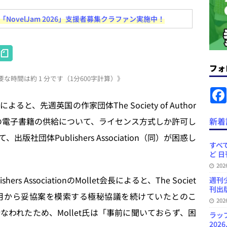
＆コラム #726（2026年7月26日～8月1日）
週刊出版ニュースま
ovelJam 2026」支援者募集クラファン実施中！
コンテンツの識別表示を義務化など 日刊出版ニュースまとめ 2026.08.02
H
at
フォ
ラミング教育にAI活用方針など 日刊出版ニュースまとめ 2026.08.01
な時間は約 1 分です（1分600字計算）》
e
n
によると、先週英国の作家団体The Society of Author
News Blogに拡張検索生成（RAG）で回答を返すチャットボットを設置など
a
の電子書籍の供給について、ライセンス方式しか許可し
新着
.31
日刊出版ニュースまとめ
団体Publishers Association（同）が困惑し
ット（ベータ版）を公開しました
お知らせ
すべて
ど 日
訳・集英社「MANGA MILLION」など 日刊出版ニュースまとめ
20
スまとめ
AssociationのMollet会長によると、The Societ
週刊
刊出版
て今年2月から妥協案を模索する極秘協議を続けていたとのこ
20
われたため、Mollet氏は「事前に聞いておらず、困
ラッ
2026