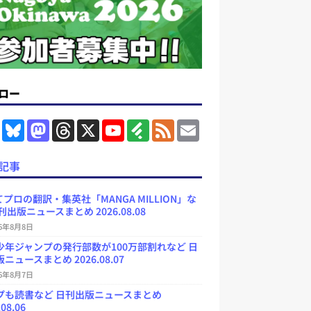
ロー
F
B
M
T
X
Y
F
F
E
a
l
a
h
o
e
e
m
c
u
s
r
u
e
e
a
e
e
t
e
T
d
d
i
記事
b
s
o
a
u
l
l
o
k
d
d
b
y
o
y
o
s
e
プロの翻訳・集英社「MANGA MILLION」な
k
n
C
刊出版ニュースまとめ 2026.08.08
h
a
26年8月8日
n
少年ジャンプの発行部数が100万部割れなど 日
n
e
ニュースまとめ 2026.08.07
l
26年8月7日
プも読書など 日刊出版ニュースまとめ
.08.06