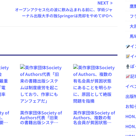
NEXT
鷹野凌の
オープンアクセス化の波に飲み込まれる前に、学術ジャ
ーナル出版大手の独Springerは売却をやめてIPOへ
フラ
大原
馬場
イ
イ
ぽっ
記
イベ
出版
お知
y of
英作家団体Society of
英作家団体Society of
HON
長、
Authors代表「旧来
Authors、複数の有
要活
の書籍出版システム
名会員が貧困状態に
HON.
子書
は制度疲労を起こし
あることを明らか
の向
ており、作家にもア
に、原因として絶版