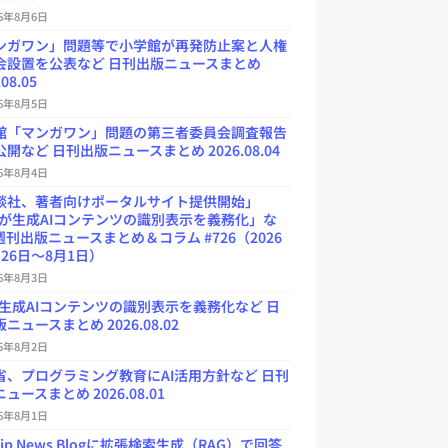
26年8月6日
ンガワン」問題等で小学館が再発防止案と人権
会設置を公表など 日刊出版ニュースまとめ
.08.05
26年8月5日
館「マンガワン」問題の第三者委員会調査報告
開など 日刊出版ニュースまとめ 2026.08.04
26年8月4日
談社、著者向けポータルサイト提供開始」
Uが生成AIコンテンツの識別表示を義務化」な
週刊出版ニュースまとめ＆コラム #726（2026
26日～8月1日）
26年8月3日
が生成AIコンテンツの識別表示を義務化など 日
ニュースまとめ 2026.08.02
26年8月2日
省、プログラミング教育にAI活用方針など 日刊
ュースまとめ 2026.08.01
26年8月1日
.jp News Blogに拡張検索生成（RAG）で回答