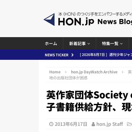
ホーム
新着記事
特集一覧
[ 2026年8月7日 ]
週刊少年ジャン
NEWS TICKER
日刊出版ニュースまとめ
Home
hon.jp DayWatch Archive
英
[ 2026年8月6日 ]
ラップも読書な
地の出版社団体が困惑
[ 2026年8月5日 ]
「マンガワン
英作家団体Society
ースまとめ 2026.08.05
日刊
子書籍供給方針、現
[ 2026年8月4日 ]
小学館「マン
め 2026.08.04
日刊出版ニュ
2013年6月17日
hon.jp Staff
[ 2026年8月3日 ]
「講談社、著