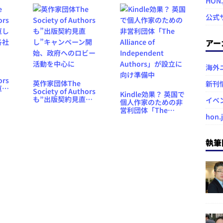
HON
ンフェアだ」
問題を指摘
公式
アー
海外
ors
英作家団体The
新刊
直し
Society of Authors
Kindle効果？ 英国で
各社
も”出版契約見直
イベ
個人作家のための非
し”キャンペーン開
営利団体「The
始、政府へのロビー
hon.
Alliance of
活動を中心に
Independent
Authors」が設立に
執筆
向け準備中