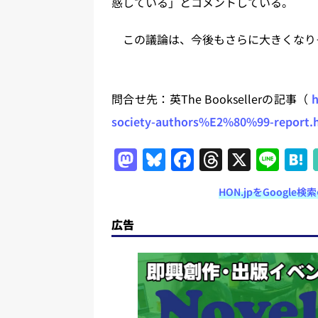
惑している」とコメントしている。
この議論は、今後もさらに大きくなりそう
問合せ先：英The Booksellerの記事（
h
society-authors%E2%80%99-report.
M
Bl
F
T
X
Li
a
u
a
h
n
HON.jpをGoogl
st
e
c
re
e
o
s
e
a
広告
d
k
b
d
o
y
o
s
n
o