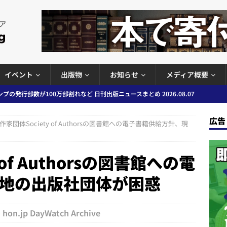
イベント
出版物
お知らせ
メディア概要
プの発行部数が100万部割れなど 日刊出版ニュースまとめ 2026.08.07
広告
作家団体Society of Authorsの図書館への電子書籍供給方針、現
ど 日刊出版ニュースまとめ 2026.08.06
日刊出版ニュースまとめ
」問題等で小学館が再発防止案と人権委員会設置を公表など 日刊出版ニュ
 of Authorsの図書館への電
出版ニュースまとめ
地の出版社団体が困惑
ガワン」問題の第三者委員会調査報告書を公開など 日刊出版ニュースまと
ースまとめ
hon.jp DayWatch Archive
者向けポータルサイト提供開始」「EUが生成AIコンテンツの識別表示を義