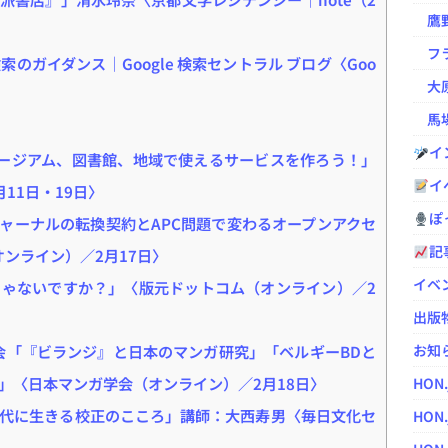
鷹野凌の
フラ
 検索のガイダンス｜Google 検索セントラル ブログ〈Goo
大原
馬場
イ
ュージアム、図書館、地域で使えるサービスを作ろう！」
イ
11日・19日〉
ぽっ
「電子ジャーナルの転換契約とAPC問題で変わるオープンアクセ
記
（オンライン）／2月17日〉
イベ
ゃないですか？」〈版元ドットコム（オンライン）／2
出版
お知
究会「『ビランジ』と日本のマンガ研究」「ベルギーBDと
」〈日本マンガ学会（オンライン）／2月18日〉
HON
代に生きる校正のこころ」講師：大西寿男〈毎日文化セ
HON.