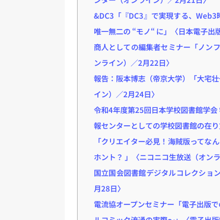
&DC3「『DC3』で実現する、We
唯一無二の “モノ“ に」〈日本電子出
商人としての編集者セミナー「ノンフ
ンライン）／2月22日〉
報告：阪本博志（帝京大学）「大宅壮
イン）／2月24日〉
令和4年度第25回日本学校図書館学会
報センターとしての学校図書館の在り
「クリエイター必見！海賊版ってなん
ホント？ 」〈ニコニコ生放送（オンラ
国立国会図書館デジタルコレクション
月28日〉
電流協オープンセミナー「電子出版で
ルコミック流通の実際～」〈電子出版