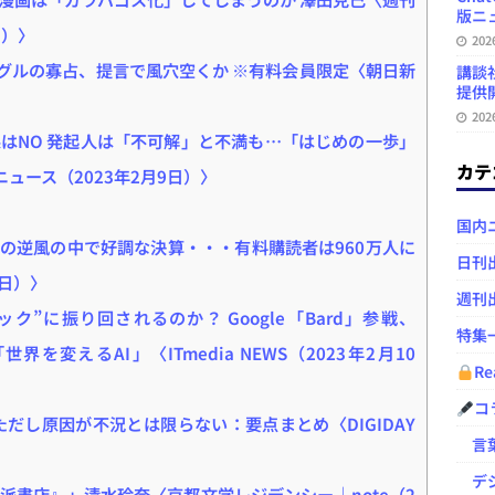
版ニュ
日）〉
20
ーグルの寡占、提言で風穴空くか ※有料会員限定〈朝日新
講談
提供開
20
はNO 発起人は「不可解」と不満も…「はじめの一歩」
カテ
ニュース（2023年2月9日）〉
国内
の逆風の中で好調な決算・・・有料購読者は960万人に
日刊
10日）〉
週刊
ック”に振り回されるのか？ Google「Bard」参戦、
特集
を変えるAI」〈ITmedia NEWS（2023年2月10
Re
コ
だし原因が不況とは限らない：要点まとめ〈DIGIDAY
言葉
デジ
派書店』」清水玲奈〈京都文学レジデンシー｜note（2