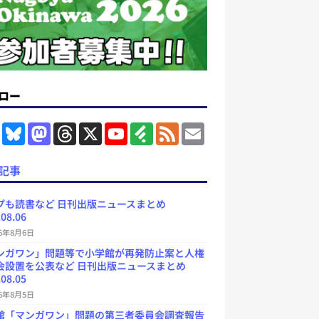
ロー
F
B
M
T
X
Y
F
F
E
a
l
a
h
o
e
e
m
c
u
s
r
u
e
e
a
e
e
t
e
T
d
d
i
記事
b
s
o
a
u
l
l
o
k
d
d
b
y
o
y
o
s
e
プも読書など 日刊出版ニュースまとめ
k
n
C
.08.06
h
a
26年8月6日
n
ンガワン」問題等で小学館が再発防止案と人権
n
e
会設置を公表など 日刊出版ニュースまとめ
l
.08.05
26年8月5日
館「マンガワン」問題の第三者委員会調査報告