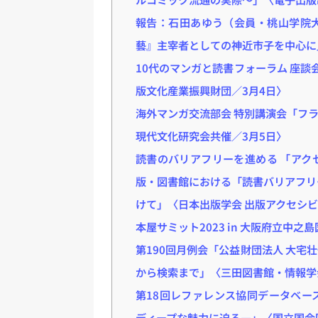
報告：石田あゆう（会員・桃山学院
藝』主宰者としての神近市子を中心に
10代のマンガと読書フォーラム 座談会
版文化産業振興財団／3月4日〉
海外マンガ交流部会 特別講演会「フ
現代文化研究会共催／3月5日〉
読書のバリアフリーを進める 「アク
版・図書館における「読書バリアフリ
けて」〈日本出版学会 出版アクセシ
本屋サミット2023 in 大阪府立中
第190回月例会「公益財団法人 大
から検索まで」〈三田図書館・情報学
第18回レファレンス協同データベー
ディープな魅力に迫る―」〈国立国会