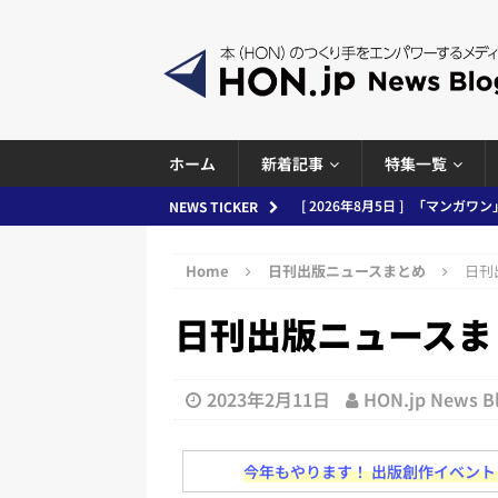
ホーム
新着記事
特集一覧
[ 2026年8月5日 ]
「マンガワン
NEWS TICKER
ースまとめ 2026.08.05
日刊
Home
日刊出版ニュースまとめ
日刊出
[ 2026年8月4日 ]
小学館「マン
日刊出版ニュースまとめ 
め 2026.08.04
日刊出版ニュ
[ 2026年8月3日 ]
「講談社、著
務化」など、週刊出版ニュースまとめ
2023年2月11日
HON.jp News 
とめ＆コラム
[ 2026年8月2日 ]
EUが生成AI
今年もやります！ 出版創作イベント「N