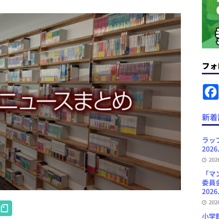
ラミング教育にAI活用方針など 日刊出版ニュースまとめ 2026.08.01
News Blogに拡張検索生成（RAG）で回答を返すチャットボットを設置など
フォ
.31
日刊出版ニュースまとめ
ット（ベータ版）を公開しました
お知らせ
が文体模写を拒否するようになど 日刊出版ニュースまとめ 2026.07.30
日
新着
者向けポータルサイト・プラスコネクト提供開始など 日刊出版ニュースま
ラッ
2026
ュースまとめ
20
ど 日刊出版ニュースまとめ 2026.08.06
日刊出版ニュースまとめ
「マ
委員
2026
H
20
小学