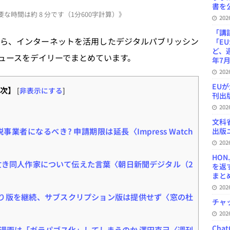
at
書を公
な時間は約 8 分です（1分600字計算）》
e
20
n
「講
ら、インターネットを活用したデジタルパブリッシン
「E
a
ど、
ュースをデイリーでまとめています。
年7月
20
EU
次】
[
非表示にする
]
刊出版
20
文科
者になるべき? 申請期限は延長〈Impress Watch
出版ニ
20
HON
亡き同人作家について伝えた言葉〈朝日新聞デジタル（2
を返
まとめ 
20
い切り版を継続、サブスクリプション版は提供せず〈窓の杜
チャ
20
Ch
漫画は「ガラパゴス化」してしまうのか 澤田克己〈週刊