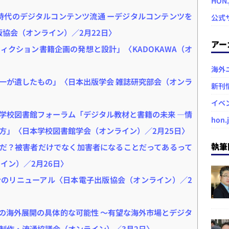
HON
b3時代のデジタルコンテンツ流通 ーデジタルコンテンツを
公式
版協会（オンライン）／2月22日〉
アー
ィクション書籍企画の発想と設計」〈KADOKAWA（オ
海外
一が遺したもの」〈日本出版学会 雑誌研究部会（オンラ
新刊
イベ
 学校図書館フォーラム「デジタル教材と書籍の未来 ―情
hon.
方」〈日本学校図書館学会（オンライン）／2月25日〉
執筆
だ？被害者だけでなく加害者になることだってあるって
イン）／2月26日〉
のリニューアル〈日本電子出版協会（オンライン）／2
の海外展開の具体的な可能性 ～有望な海外市場とデジタ
制作・流通協議会（オンライン）／3月2日〉