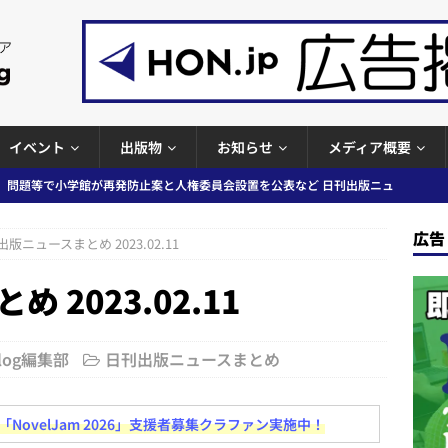
イベント
出版物
お知らせ
メディア概要
」問題等で小学館が再発防止案と人権委員会設置を公表など 日刊出版ニュ
出版ニュースまとめ
広告
版ニュースまとめ 2023.02.11
ガワン」問題の第三者委員会調査報告書を公開など 日刊出版ニュースまと
2023.02.11
ースまとめ
者向けポータルサイト提供開始」「EUが生成AIコンテンツの識別表示を義
＆コラム #726（2026年7月26日～8月1日）
週刊出版ニュースま
Blog編集部
日刊出版ニュースまとめ
コンテンツの識別表示を義務化など 日刊出版ニュースまとめ 2026.08.02
ovelJam 2026」支援者募集クラファン実施中！