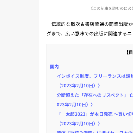
a
u
a
h
n
《この記事を読むのに必要
st
e
c
re
e
o
s
e
a
伝統的な取次＆書店流通の商業出版か
d
k
b
d
グまで、広い意味での出版に関連するニ
o
y
o
s
n
o
【目
k
国内
インボイス制度、フリーランスは課税事業
（2023年2月10日）〉
分断超えた「存在へのリスペクト」 
023年2月10日）〉
「一太郎2023」が本日発売 ～買
（2023年2月10日）〉
韓流「縦読み漫画」に押され、日本の