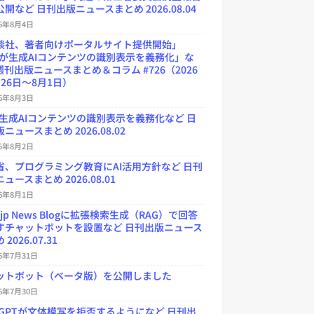
開など 日刊出版ニュースまとめ 2026.08.04
26年8月4日
談社、著者向けポータルサイト提供開始」
Uが生成AIコンテンツの識別表示を義務化」な
週刊出版ニュースまとめ＆コラム #726（2026
26日～8月1日）
26年8月3日
が生成AIコンテンツの識別表示を義務化など 日
ニュースまとめ 2026.08.02
26年8月2日
省、プログラミング教育にAI活用方針など 日刊
ュースまとめ 2026.08.01
26年8月1日
.jp News Blogに拡張検索生成（RAG）で回答
すチャットボットを設置など 日刊出版ニュース
2026.07.31
26年7月31日
ットボット（ベータ版）を公開しました
26年7月30日
atGPTが文体模写を拒否するようになど 日刊出