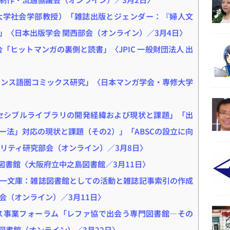
大学社会学部教授）「雑誌出版とジェンダー：『婦人文
」〈日本出版学会 関西部会（オンライン）／3月4日〉
「ヒットマンガの裏側と読書」〈JPIC 一般財団法人 出
ランス語圏コミックス研究」〈日本マンガ学会・専修大学
セシブルライブラリの開発経緯および現状と課題」「出
ー法」対応の現状と課題（その2）」「ABSCの設立に向
ビリティ研究部会（オンライン）／3月8日〉
之島図書館〈大阪府立中之島図書館／3月11日〉
宅壮一文庫：雑誌図書館としての活動と雑誌記事索引の作成
会（オンライン）／3月11日〉
ス事業フォーラム「レファ協で出会う専門図書館―その
図書館（オンライン）／3月22日〉