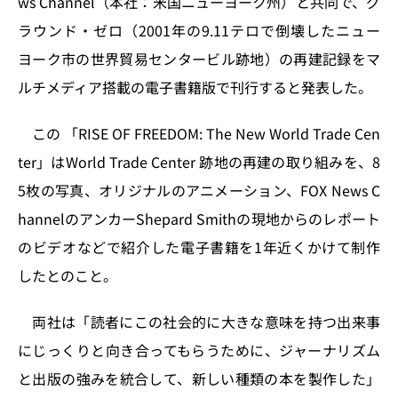
ws Channel（本社：米国ニューヨーク州）と共同で、グ
n
o
ラウンド・ゼロ（2001年の9.11テロで倒壊したニュー
k
ヨーク市の世界貿易センタービル跡地）の再建記録をマ
ルチメディア搭載の電子書籍版で刊行すると発表した。
この 「RISE OF FREEDOM: The New World Trade Cen
ter」はWorld Trade Center 跡地の再建の取り組みを、8
5枚の写真、オリジナルのアニメーション、FOX News C
hannelのアンカーShepard Smithの現地からのレポート
のビデオなどで紹介した電子書籍を1年近くかけて制作
したとのこと。
両社は「読者にこの社会的に大きな意味を持つ出来事
にじっくりと向き合ってもらうために、ジャーナリズム
と出版の強みを統合して、新しい種類の本を製作した」