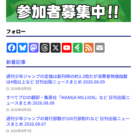
フォロー
F
B
M
T
X
Y
F
F
E
a
l
a
h
o
e
e
m
c
u
s
r
u
e
e
a
e
e
t
e
T
d
d
i
新着記事
b
s
o
a
u
l
l
o
k
d
d
b
y
o
y
o
s
e
週刊少年ジャンプの定価は創刊時の約3.3倍だが消費者物価指数
k
n
C
は4倍以上など 日刊出版ニュースまとめ 2026.08.09
h
2026年8月9日
a
n
すべてプロの翻訳・集英社「MANGA MILLION」など 日刊出版ニ
n
ュースまとめ 2026.08.08
e
l
2026年8月8日
週刊少年ジャンプの発行部数が100万部割れなど 日刊出版ニュー
スまとめ 2026.08.07
2026年8月7日