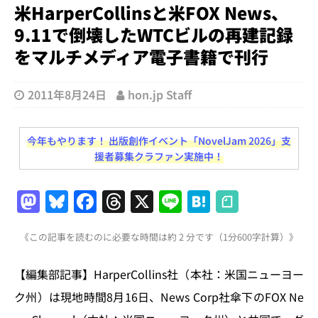
米HarperCollinsと米FOX News、
9.11で倒壊したWTCビルの再建記録
をマルチメディア電子書籍で刊行
2011年8月24日
hon.jp Staff
今年もやります！ 出版創作イベント「NovelJam 2026」支
援者募集クラファン実施中！
M
Bl
F
T
X
Li
H
a
u
a
h
n
at
《この記事を読むのに必要な時間は約 2 分です（1分600字計算）》
st
e
c
re
e
e
o
s
e
a
n
【編集部記事】HarperCollins社（本社：米国ニューヨー
d
k
b
d
a
ク州）は現地時間8月16日、News Corp社傘下のFOX Ne
o
y
o
s