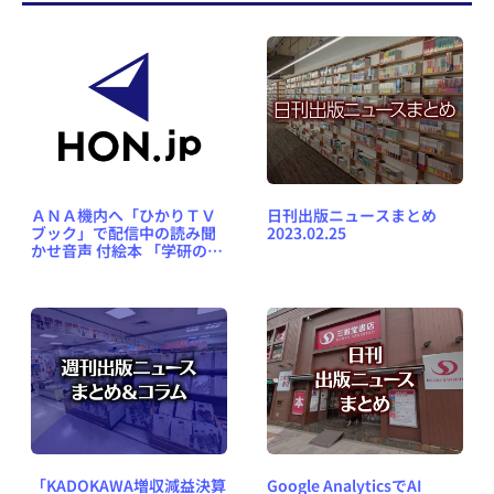
ＡＮＡ機内へ「ひかりＴＶ
日刊出版ニュースまとめ
ブック」で配信中の読み聞
2023.02.25
かせ音声 付絵本 「学研のお
はなしえほん」を提供
「KADOKAWA増収減益決算
Google AnalyticsでAI