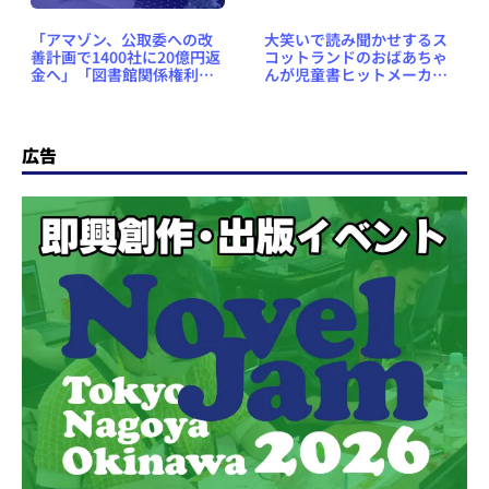
「アマゾン、公取委への改
大笑いで読み聞かせするス
善計画で1400社に20億円返
コットランドのおばあちゃ
金へ」「図書館関係権利制
んが児童書ヒットメーカー
限規定のワーキングチーム
に
で流通外作品（アウトオブ
コマース）について議論」
など、出版関連気になるニ
広告
ュースまとめ #439（2020
年9月6日～12日）