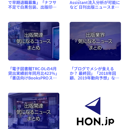
で早期退職募集」「ナフサ
Assistant流入分析が可能に
不足で白黒包装、出版印刷
など 日刊出版ニュースまと
にも影響」など、週刊出版
め 2026.05.16
ニュースまとめ＆コラム
#715（2026年5月10日～16
日）
「電子図書館TRC-DLの4月
「ブログでメシが食える
貸出実績前年同月比423％」
か？ 最終回」「2018年回
「書店向けBooksPROスマ
顧、2019年動向予想」な
ホ版と出版社向け
ど、出版業界気になるニュ
BooksPRO Compact」な
ースまとめ #354（2018年
ど、出版関連気になるニュ
12月24日～2019年1月6日）
ースまとめ #424（2020年5
月18日～24日）