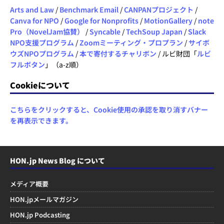
Arts and Law
/
Benchmark Email
/
CANPANプロジェクト
/
Canva for NPO
/
Google for Nonprofits
/
MotionGallery
/
note
Pro（NovelJam協賛）
/
Syncable
/
TechSoup Japan
/
Slack
NPO支援プログラム
/
Zoomミーティング・プロプラン
/
サイボ
ウズNPOプログラム
/
本で寄付するチャリボン
/ ルビ財団「
ルビ
フルボタン
」（a-z順）
Cookieについて
こちらをクリックすると、Cookie使用の承認を取り消すバナー
を再表示できます。
HON.jp News Blog について
メディア概要
HON.jpメールマガジン
HON.jp Podcasting