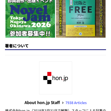
o
y
o
s
n
o
k
著者について
About hon.jp Staff
7938 Articles
株式会社hon.jp（2018年3月31日で解散）スタッフによる記事の