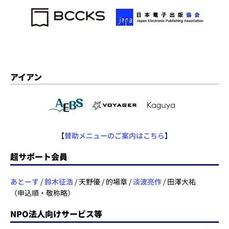
アイアン
【
賛助メニューのご案内はこちら
】
超サポート会員
あとーす
/
鈴木征浩
/ 天野優 / 的場章 /
淡波亮作
/ 田澤大祐
（申込順・敬称略）
NPO法人向けサービス等