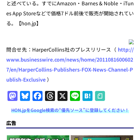
と述べている。すでにAmazon・Barnes & Noble・iTun
es App Storeなどで価格7ドル前後で販売が開始されてい
る。【hon.jp】
問合せ先：HarperCollins社のプレスリリース（
http://
www.businesswire.com/news/home/2011081600602
7/en/HarperCollins-Publishers-FOX-News-Channel-P
ublish-Exclusive
）
M
Bl
F
T
X
Li
H
a
u
a
h
n
at
HON.jpをGoogle検索の“優先ソース”に登録してください！
st
e
c
re
e
e
o
s
e
a
n
広告
d
k
b
d
a