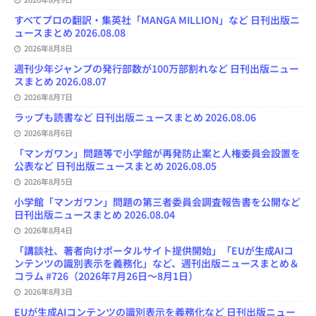
a
n
すべてプロの翻訳・集英社「MANGA MILLION」など 日刊出版ニ
n
ュースまとめ 2026.08.08
e
l
2026年8月8日
週刊少年ジャンプの発行部数が100万部割れなど 日刊出版ニュー
スまとめ 2026.08.07
2026年8月7日
ラップも読書など 日刊出版ニュースまとめ 2026.08.06
2026年8月6日
「マンガワン」問題等で小学館が再発防止案と人権委員会設置を
公表など 日刊出版ニュースまとめ 2026.08.05
2026年8月5日
小学館「マンガワン」問題の第三者委員会調査報告書を公開など
日刊出版ニュースまとめ 2026.08.04
2026年8月4日
「講談社、著者向けポータルサイト提供開始」「EUが生成AIコ
ンテンツの識別表示を義務化」など、週刊出版ニュースまとめ＆
コラム #726（2026年7月26日～8月1日）
2026年8月3日
EUが生成AIコンテンツの識別表示を義務化など 日刊出版ニュー