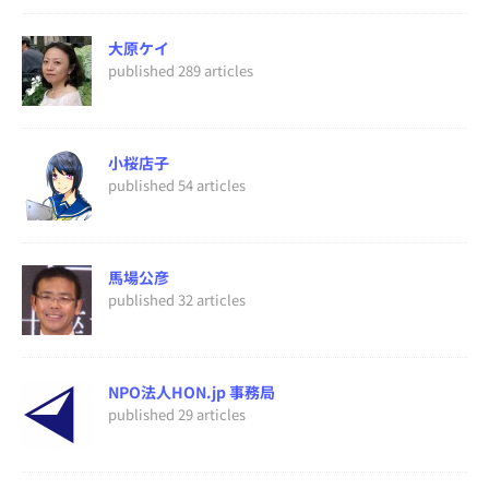
大原ケイ
published 289 articles
小桜店子
published 54 articles
馬場公彦
published 32 articles
NPO法人HON.jp 事務局
published 29 articles