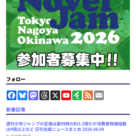
フォロー
F
B
M
T
X
Y
F
F
E
a
l
a
h
o
e
e
m
c
u
s
r
u
e
e
a
e
e
t
e
T
d
d
i
新着記事
b
s
o
a
u
l
l
o
k
d
d
b
y
o
y
o
s
e
週刊少年ジャンプの定価は創刊時の約3.3倍だが消費者物価指数
k
n
C
は4倍以上など 日刊出版ニュースまとめ 2026.08.09
h
2026年8月9日