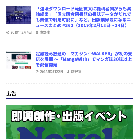
「違法ダウンロード範囲拡大に権利者側からも異
論続出」「国立国会図書館の書誌データがだれで
も無償で利用可能に」など、出版業界気になるニ
ュースまとめ #362（2019年2月18日～24日）
2019年3月4日
鷹野凌
定額読み放題の「マガジン☆WALKER」が初の支
店を展開 ～「MangaWith」でマンガ誌30誌以上
を配信開始
2019年2月22日
鷹野凌
広告