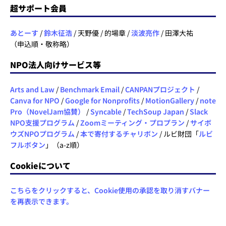
超サポート会員
あとーす
/
鈴木征浩
/ 天野優 / 的場章 /
淡波亮作
/ 田澤大祐
（申込順・敬称略）
NPO法人向けサービス等
Arts and Law
/
Benchmark Email
/
CANPANプロジェクト
/
Canva for NPO
/
Google for Nonprofits
/
MotionGallery
/
note
Pro（NovelJam協賛）
/
Syncable
/
TechSoup Japan
/
Slack
NPO支援プログラム
/
Zoomミーティング・プロプラン
/
サイボ
ウズNPOプログラム
/
本で寄付するチャリボン
/ ルビ財団「
ルビ
フルボタン
」（a-z順）
Cookieについて
こちらをクリックすると、Cookie使用の承認を取り消すバナー
を再表示できます。