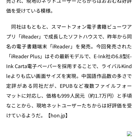
売され、現地のネットユーザーたちからはおおむね好評
n
o
価を受けている模様。
k
同社はもともと、スマートフォン電子書籍ビューワア
プリ「iReader」で成長したソフトハウスで、昨年から同
名の電子書籍端末「iReader」を発売。今回発売された
「iReader Plus」はその最新モデルで、E-Ink社の6.8型E-
Ink Carta電子ペーパーを採用することで、ライバルKind
leよりも広い画面サイズを実現。中国語作品数の多さで
定評がある同社だが、EPUBなど複数ファイルフォー
マットに対応し、価格も999人民元（約1.7万円）と手頃
なことから、現地ネットユーザーたちからは好評価を受
けているようだ。【hon.jp】