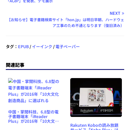
「ACeP」を発表、デモ展示
NEXT
【お知らせ】電子書籍検索サイト「hon.jp」は明日早朝、ハードウェ
ア工事のため不通となります（復旧済み）
タグ：
EPUB
/
イーインク
/
電子ペーパー
関連記事
中国・掌閲科技、6.8型の電
子書籍端末「iReader
Plus」が2016年「10大文化
Rakuten Koboの読み放題
創造商品」に選ばれる
サービス「Kobo Plus」は