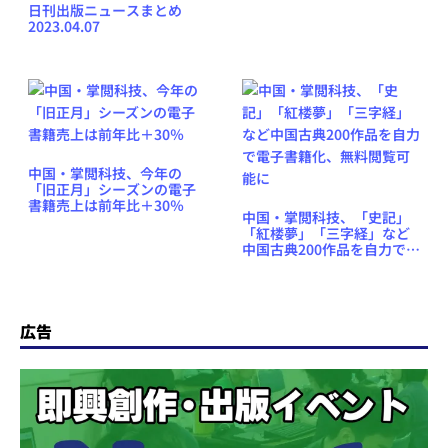
日刊出版ニュースまとめ
2023.04.07
中国・掌閲科技、今年の
「旧正月」シーズンの電子
書籍売上は前年比＋30％
中国・掌閲科技、「史記」
「紅楼夢」「三字経」など
中国古典200作品を自力で電
子書籍化、無料閲覧可能に
広告