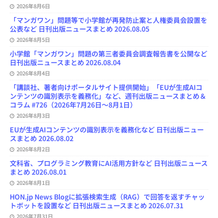
k
n
C
2026年8月6日
h
a
「マンガワン」問題等で小学館が再発防止案と人権委員会設置を
n
公表など 日刊出版ニュースまとめ 2026.08.05
n
e
2026年8月5日
l
小学館「マンガワン」問題の第三者委員会調査報告書を公開など
日刊出版ニュースまとめ 2026.08.04
2026年8月4日
「講談社、著者向けポータルサイト提供開始」「EUが生成AIコ
ンテンツの識別表示を義務化」など、週刊出版ニュースまとめ＆
コラム #726（2026年7月26日～8月1日）
2026年8月3日
EUが生成AIコンテンツの識別表示を義務化など 日刊出版ニュー
スまとめ 2026.08.02
2026年8月2日
文科省、プログラミング教育にAI活用方針など 日刊出版ニュース
まとめ 2026.08.01
2026年8月1日
HON.jp News Blogに拡張検索生成（RAG）で回答を返すチャッ
トボットを設置など 日刊出版ニュースまとめ 2026.07.31
2026年7月31日