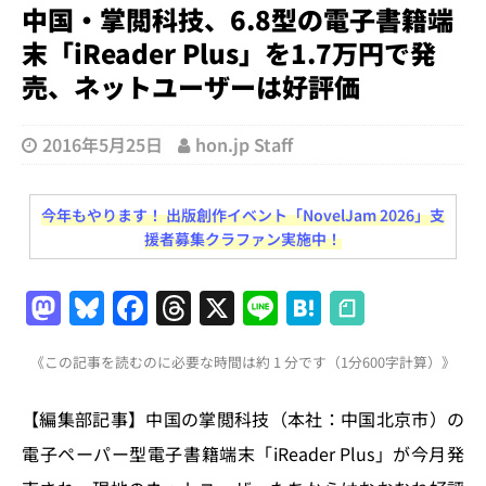
中国・掌閲科技、6.8型の電子書籍端
末「iReader Plus」を1.7万円で発
売、ネットユーザーは好評価
2016年5月25日
hon.jp Staff
今年もやります！ 出版創作イベント「NovelJam 2026」支
援者募集クラファン実施中！
M
Bl
F
T
X
Li
H
a
u
a
h
n
at
《この記事を読むのに必要な時間は約 1 分です（1分600字計算）》
st
e
c
re
e
e
o
s
e
a
n
【編集部記事】中国の掌閲科技（本社：中国北京市）の
d
k
b
d
a
電子ペーパー型電子書籍端末「iReader Plus」が今月発
o
y
o
s