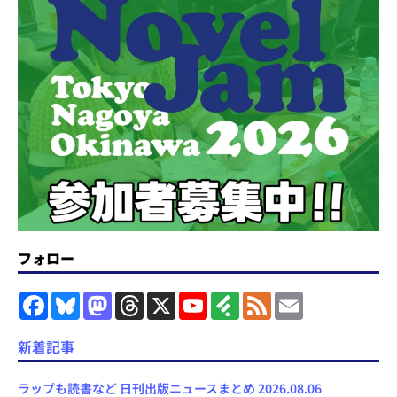
フォロー
F
B
M
T
X
Y
F
F
E
a
l
a
h
o
e
e
m
c
u
s
r
u
e
e
a
e
e
t
e
T
d
d
i
新着記事
b
s
o
a
u
l
l
o
k
d
d
b
y
o
y
o
s
e
ラップも読書など 日刊出版ニュースまとめ 2026.08.06