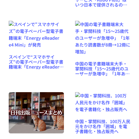
いつ日本で提供されるの
か？
スペインで“スマホサイ
ズ”の電子ペーパー型電子書
中国の電子書籍端末大手・
籍端末「Energy eReader
掌閲科技「15〜25歳代のユ
e4 Mini」が発売
ーザーが急増中」「1年あた
り読書数が8冊→12冊に増
加」
中国・掌閲科技、100万人民
元をかけ名作「囲城」を電
子書籍化・独占販売へ