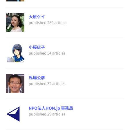
大原ケイ
published 289 articles
小桜店子
published 54 articles
馬場公彦
published 32 articles
NPO法人HON.jp 事務局
published 29 articles