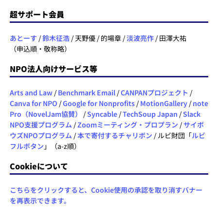
超サポート会員
あとーす
/
鈴木征浩
/ 天野優 / 的場章 /
淡波亮作
/ 田澤大祐
（申込順・敬称略）
NPO法人向けサービス等
Arts and Law
/
Benchmark Email
/
CANPANプロジェクト
/
Canva for NPO
/
Google for Nonprofits
/
MotionGallery
/
note
Pro（NovelJam協賛）
/
Syncable
/
TechSoup Japan
/
Slack
NPO支援プログラム
/
Zoomミーティング・プロプラン
/
サイボ
ウズNPOプログラム
/
本で寄付するチャリボン
/ ルビ財団「
ルビ
フルボタン
」（a-z順）
Cookieについて
こちらをクリックすると、Cookie使用の承認を取り消すバナー
を再表示できます。