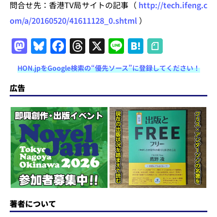
問合せ先：香港TV局サイトの記事（
http://tech.ifeng.c
om/a/20160520/41611128_0.shtml
）
M
Bl
F
T
X
Li
H
a
u
a
h
n
at
HON.jpをGoogle検索の“優先ソース”に登録してください！
st
e
c
re
e
e
o
s
e
a
n
広告
d
k
b
d
a
o
y
o
s
n
o
k
著者について