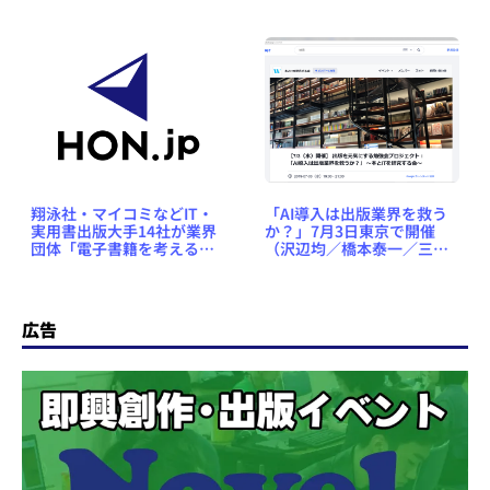
翔泳社・マイコミなどIT・
「AI導入は出版業界を救う
実用書出版大手14社が業界
か？」7月3日東京で開催
団体「電子書籍を考える出
（沢辺均／橋本泰一／三井
版社の会」を設立
篤／文学YouTuberベル／三
津田治夫／本とITを研究す
る会）
広告