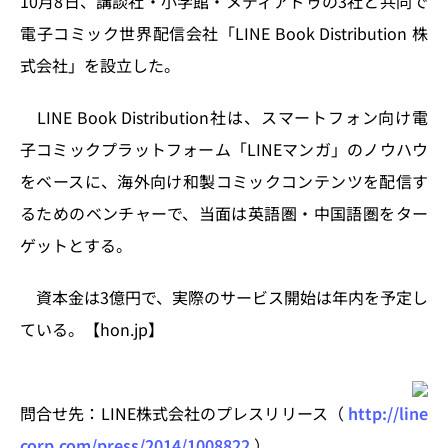
10月8日、講談社・小学館・メディアドゥの3社と共同で
o
y
o
s
電子コミック世界配信会社「LINE Book Distribution 株
n
o
式会社」を設立した。
k
LINE Book Distribution社は、スマートフォン向け電
子コミックプラットフォーム「LINEマンガ」のノウハウ
をベースに、海外向け和製コミックコンテンツを配信す
るためのベンチャーで、当面は英語圏・中国語圏をター
ゲットとする。
資本金は3億円で、実際のサービス開始は年内を予定し
ている。【hon.jp】
問合せ先：LINE株式会社のプレスリリース（
http://line
corp.com/press/2014/1008822
）