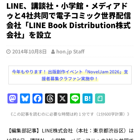
LINE、講談社・小学館・メディアド
ゥと4社共同で電子コミック世界配信
会社「LINE Book Distribution株式
会社」を設立
2014年10月8日
hon.jp Staff
今年もやります！ 出版創作イベント「NovelJam 2026」支
援者募集クラファン実施中！
M
Bl
F
T
X
Li
H
a
u
a
h
n
at
《この記事を読むのに必要な時間は約 1 分です（1分600字計算）》
st
e
c
re
e
e
o
s
e
a
n
【編集部記事】LINE株式会社（本社：東京都渋谷区）は
d
k
b
d
a