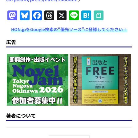
M
Bl
F
T
X
Li
H
a
u
a
h
n
at
HON.jpをGoogle検索の“優先ソース”に登録してください！
st
e
c
re
e
e
o
s
e
a
n
広告
d
k
b
d
a
o
y
o
s
n
o
k
著者について