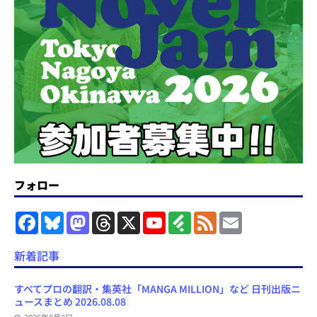
フォロー
F
B
M
T
X
Y
F
F
E
a
l
a
h
o
e
e
m
c
u
s
r
u
e
e
a
e
e
t
e
T
d
d
i
新着記事
b
s
o
a
u
l
l
o
k
d
d
b
y
o
y
o
s
e
すべてプロの翻訳・集英社「MANGA MILLION」など 日刊出版ニ
k
n
C
ュースまとめ 2026.08.08
h