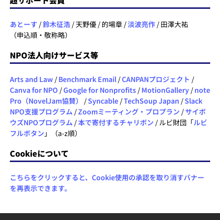
あとーす
/
鈴木征浩
/ 天野優 / 的場章 /
淡波亮作
/ 田澤大祐
（申込順・敬称略）
NPO法人向けサービス等
Arts and Law
/
Benchmark Email
/
CANPANプロジェクト
/
Canva for NPO
/
Google for Nonprofits
/
MotionGallery
/
note
Pro（NovelJam協賛）
/
Syncable
/
TechSoup Japan
/
Slack
NPO支援プログラム
/
Zoomミーティング・プロプラン
/
サイボ
ウズNPOプログラム
/
本で寄付するチャリボン
/ ルビ財団「
ルビ
フルボタン
」（a-z順）
Cookieについて
こちらをクリックすると、Cookie使用の承認を取り消すバナー
を再表示できます。