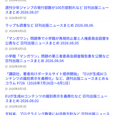
2026年8月8日
a
n
週刊少年ジャンプの発行部数が100万部割れなど 日刊出版ニュー
n
スまとめ 2026.08.07
e
l
2026年8月7日
ラップも読書など 日刊出版ニュースまとめ 2026.08.06
2026年8月6日
「マンガワン」問題等で小学館が再発防止案と人権委員会設置を
公表など 日刊出版ニュースまとめ 2026.08.05
2026年8月5日
小学館「マンガワン」問題の第三者委員会調査報告書を公開など
日刊出版ニュースまとめ 2026.08.04
2026年8月4日
「講談社、著者向けポータルサイト提供開始」「EUが生成AIコ
ンテンツの識別表示を義務化」など、週刊出版ニュースまとめ＆
コラム #726（2026年7月26日～8月1日）
2026年8月3日
EUが生成AIコンテンツの識別表示を義務化など 日刊出版ニュー
スまとめ 2026.08.02
2026年8月2日
文科省、プログラミング教育にAI活用方針など 日刊出版ニュース