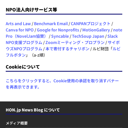
NPO法人向けサービス等
Arts and Law
/
Benchmark Email
/
CANPANプロジェクト
/
Canva for NPO
/
Google for Nonprofits
/
MotionGallery
/
note
Pro（NovelJam協賛）
/
Syncable
/
TechSoup Japan
/
Slack
NPO支援プログラム
/
Zoomミーティング・プロプラン
/
サイボ
ウズNPOプログラム
/
本で寄付するチャリボン
/ ルビ財団「
ルビ
フルボタン
」（a-z順）
Cookieについて
こちらをクリックすると、Cookie使用の承認を取り消すバナー
を再表示できます。
HON.jp News Blog について
メディア概要