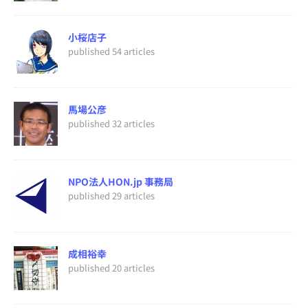
小桜店子
published 54 articles
馬場公彦
published 32 articles
NPO法人HON.jp 事務局
published 29 articles
成相裕幸
published 20 articles