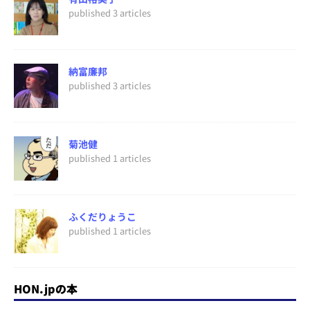
published 3 articles
納富廉邦
published 3 articles
菊池健
published 1 articles
ふくだりょうこ
published 1 articles
HON.jpの本