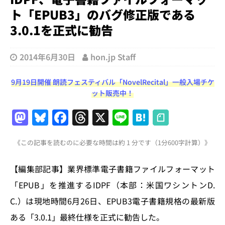
ト「EPUB3」のバグ修正版である
3.0.1を正式に勧告
2014年6月30日
hon.jp Staff
9月19日開催 朗読フェスティバル「NovelRecital」一般入場チケ
ット販売中！
M
Bl
F
T
X
Li
H
a
u
a
h
n
at
《この記事を読むのに必要な時間は約 1 分です（1分600字計算）》
st
e
c
re
e
e
o
s
e
a
n
【編集部記事】業界標準電子書籍ファイルフォーマット
d
k
b
d
a
「EPUB」を推進するIDPF（本部：米国ワシントンD.
o
y
o
s
C.）は現地時間6月26日、EPUB3電子書籍規格の最新版
n
o
ある「3.0.1」最終仕様を正式に勧告した。