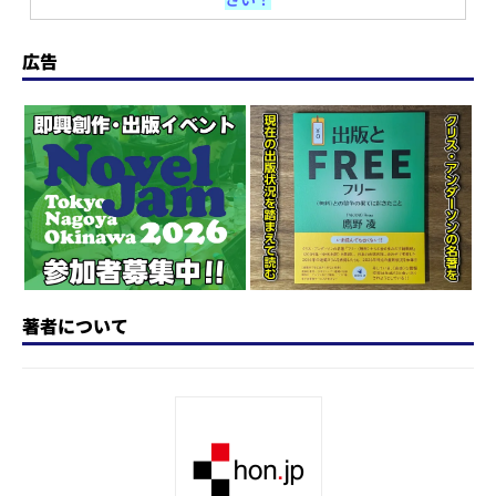
o
s
e
a
n
d
k
b
d
a
広告
o
y
o
s
n
o
k
著者について