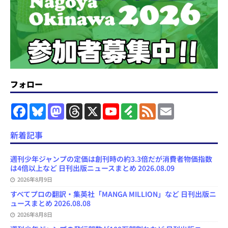
フォロー
F
B
M
T
X
Y
F
F
E
a
l
a
h
o
e
e
m
c
u
s
r
u
e
e
a
e
e
t
e
T
d
d
i
新着記事
b
s
o
a
u
l
l
o
k
d
d
b
y
o
y
o
s
e
週刊少年ジャンプの定価は創刊時の約3.3倍だが消費者物価指数
k
n
C
は4倍以上など 日刊出版ニュースまとめ 2026.08.09
h
2026年8月9日
a
n
すべてプロの翻訳・集英社「MANGA MILLION」など 日刊出版ニ
n
ュースまとめ 2026.08.08
e
l
2026年8月8日