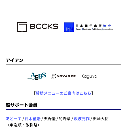
アイアン
【
賛助メニューのご案内はこちら
】
超サポート会員
あとーす
/
鈴木征浩
/ 天野優 / 的場章 /
淡波亮作
/ 田澤大祐
（申込順・敬称略）