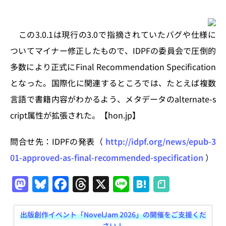
k
この3.0.1は現行の3.0で指摘されていたバグや仕様に
ついてマイナー修正したもので、IDPFの委員会で圧倒的
多数により正式にFinal Recommendation Specification
となった。国際化に関連するところでは、たとえば複数
言語で書籍内容がわかるよう、メタデータのalternate-s
cript属性が拡張された。【hon.jp】
問合せ先：IDPFの発表（
http://idpf.org/news/epub-3
01-approved-as-final-recommended-specification
）
M
Bl
F
T
X
Li
H
a
u
a
h
n
at
st
e
c
re
e
e
出版創作イベント「NovelJam 2026」の開催をご支援くだ
さい！