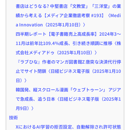
書店はどうなる? 中堅書店「文教堂」「三洋堂」の業
績から考える【メディア企業徹底考察 #193】〈Medi
a Innovation（2025年1月10日）〉
四半期レポート【電子書籍売上高成長率】2024年3～
11月は前年比109.4％成長、引き続き順調に推移〈株
式会社メディアドゥ（2025年1月10日）〉
『ラブひな』作者のマンガ図書館Z 唐突な決済代行停
止でサイト閉鎖〈日経ビジネス電子版（2025年1月10
日）〉
韓国発、縦スクロール漫画「ウェブトゥーン」 アジア
で急成長、追う日本〈日経ビジネス電子版（2025年1
月9日）〉
技術
XにおけるAI学習の拒否設定、自動解除され許可状態