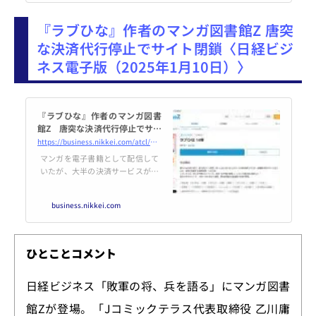
益転換となる通期業績予想に向け
て順調に進捗しています。
『ラブひな』作者のマンガ図書館Z 唐突
な決済代行停止でサイト閉鎖〈日経ビジ
ネス電子版（2025年1月10日）〉
『ラブひな』作者のマンガ図書
館Z 唐突な決済代行停止でサイ
ト閉鎖
https://business.nikkei.com/atcl/NBD/19/00115/00236/
マンガを電子書籍として配信して
いたが、大半の決済サービスが利
用できなくなりサイトを閉鎖。ク
レジットカード会社から一部作品
business.nikkei.com
の削除要求があった後、決済代行
会社に契約解除を通告された。た
だ読者とマンガ作家を橋渡しする
ビジネスへの思いは強く、25年中
ひとことコメント
のサービス再開に奔走する。
日経ビジネス「敗軍の将、兵を語る」にマンガ図書
館Zが登場。「Jコミックテラス代表取締役 乙川庸