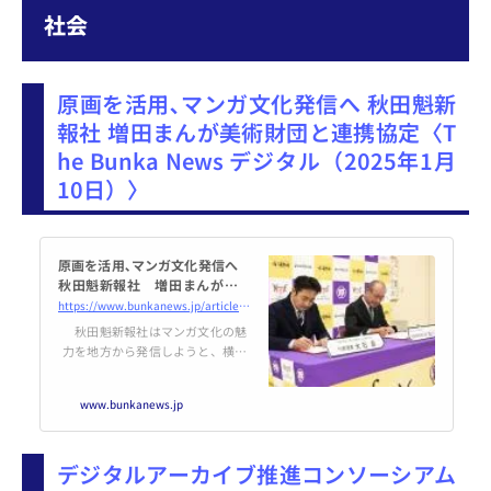
社会
原画を活用､マンガ文化発信へ 秋田魁新
報社 増田まんが美術財団と連携協定〈T
he Bunka News デジタル（2025年1月
10日）〉
原画を活用､マンガ文化発信へ
秋田魁新報社 増田まんが美術
財団と連携協定 - The Bunka N
https://www.bunkanews.jp/article/407419/
ews デジタル
秋田魁新報社はマンガ文化の魅
力を地方から発信しようと、横手
市増田まんが美術財団と包括連携
協定を結んだ。同財団が運営する
www.bunkanews.jp
秋田県横手市の増田まんが美術館
は、国内外180人以上の作家のマ
ンガ原画約48万枚…続き
デジタルアーカイブ推進コンソーシアム