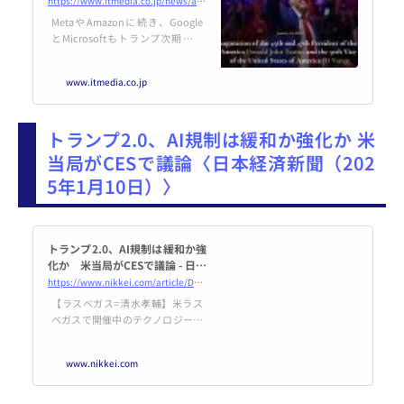
https://www.itmedia.co.jp/news/articles/2501/10/news109.html
MetaやAmazonに続き、Google
とMicrosoftもトランプ次期米大
統領の就任式基金に100万ドル寄
付したと報じられた。Googleは
www.itmedia.co.jp
就任式のYouTubeでのライブ配信
も行うとしている。
トランプ2.0、AI規制は緩和か強化か 米
当局がCESで議論〈日本経済新聞（202
5年1月10日）〉
トランプ2.0、AI規制は緩和か強
化か 米当局がCESで議論 - 日本
経済新聞
https://www.nikkei.com/article/DGXZQOGN102WL0Q5A110C2000000/
【ラスベガス=清水孝輔】米ラス
ベガスで開催中のテクノロジー見
本市「CES」では9日、人工知能
（AI）政策や国家競争力をテーマ
www.nikkei.com
にしたセッションが開かれた。ト
ランプ次期米大統領が所属する共
和党系の米連邦取引委員会（FT