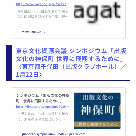
https://www.jagat.or.jp/pri250117
XML組版・CSS組版を通じて電子
版と印刷版を制作する企業に現状
と今後の展開を聞き、生成AIを利
用したタグ付け手法、また、PDF
www.jagat.or.jp
冊子・固定レイアウトEPUBへの
自動リンク生成技術について取り
上げる。 近年、電子コミック・電
東京文化資源会議 シンポジウム「出版
子書籍・電子雑誌などの市場が成
長し、出版における電子化の比重
文化の神保町 世界に飛翔するために」
が大きくなっている。 XML組版と
〈東京都千代田（出版クラブホール）／
は、XMLというマークアップ言語
に則してタグ付けされたテキスト
1月22日〉
を主データとし、印刷用
シンポジウム「出版文化の神保
町 世界に飛翔するために」
https://jimbocho-symposium-20250122.peatix.com/view
出版文化の中心地・神保町を舞台
に、未来の活字文化と街づくりを
語り合う特別な一夜。作家や学
者、出版業界のリーダーたちと一
jimbocho-symposium-20250122.peatix.com
緒に、知と文化の魅力を発見して