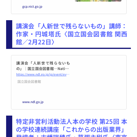
たします。シンポジウムでは、研
gcp.nict.go.jp
究者による最新の技術動向や、開
発メーカーによる、各自治体での
自動翻訳機器・サービスの活用に
講演会「人新世で残らないもの」講師：
関する講演を行います。また、会
場ホワイエでは企業・団体による
作家・円城塔氏〈国立国会図書館 関西
最新の自動翻訳製品・サービス等
館／2月22日〉
の展示も行います。合わせて、今
回は希望参加者による懇親会も行
います...
講演会「人新世で残らないも
の」｜国立国会図書館―Nation
al Diet Library
https://www.ndl.go.jp/jp/event/events/kansai_20250222.html
国立国会図書館
www.ndl.go.jp
特定非営利活動法人本の学校 第25回 本
の学校連続講座「これからの出版業界」