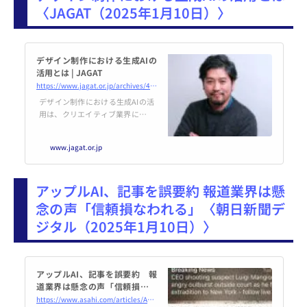
〈JAGAT（2025年1月10日）〉
デザイン制作における生成AIの
活用とは | JAGAT
https://www.jagat.or.jp/archives/484680
デザイン制作における生成AIの活
用は、クリエイティブ業界に革命
をもたらしつつある。従来のデザ
インプロセスを根本から変え、効
www.jagat.or.jp
率性と創造性の両面で大きな進歩
を遂げている。 生成AIは、デザイ
ンプロセスの効率化に大きく貢献
アップルAI、記事を誤要約 報道業界は懸
している。Photoshop やFirefly
などのツールを使用すれば、複雑
念の声「信頼損なわれる」〈朝日新聞デ
な背景やエフェクトを一瞬で生成
ジタル（2025年1月10日）〉
できるため、デザイナーはより創
造的な作業に集中できるようにな
る。これは時間の節
アップルAI、記事を誤要約 報
道業界は懸念の声「信頼損なわ
れる」：朝日新聞デジタル
https://www.asahi.com/articles/AST194T1XT19UHBI028M.html