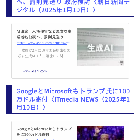
へ、罰則見送り 政府検討〈朝日新聞デ
ジタル（2025年1月10日）〉
AI法案 人権侵害など悪質な事
業者名公表へ、罰則見送り 政
府検討：朝日新聞デジタル
https://www.asahi.com/articles/AST193FP7T19UTFK00SM.html
政府が2月に通常国会提出をめ
ざす生成AI（人工知能）に関する
法案で、著しい人権侵害など悪質
な事例を国が調査で確認した場
www.asahi.com
合、事業者名を公表する方向で検
討していることが分かった。刑事
罰など法律上の罰則を…
GoogleとMicrosoftもトランプ氏に100
万ドル寄付〈ITmedia NEWS（2025年1
月10日）〉
GoogleとMicrosoftもトランプ
氏に100万ドル寄付