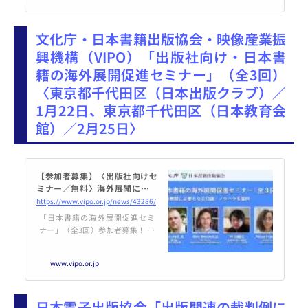
みませんか？■日時 2025年... p
owered by Peatix : More than a ti
文化庁・日本書籍出版協会・映像産業振
cket.
興機構（VIPO）「出版社向け・日本書
籍の海外展開促進セミナー」（全3回）
〈東京都千代田区（日本出版クラブ）／
1月22日、東京都千代田区（日本教育会
館）／2月25日〉
【参加者募集】〈出版社向けセ
ミナー／無料〉海外展開に必要
となる知識・ノウハウを提供
https://www.vipo.or.jp/news/43286/
（全3回） | 【VIPO】映像産業
「日本書籍の海外展開促進セミ
振興機構
ナー」（全3回）参加者募集！ 翻
訳家やエージェント、国内外の出
版社の視点から海外展開に 必要と
www.vipo.or.jp
なる知識・ノウハウを提供
日本電子出版協会「出版関連の裁判例に