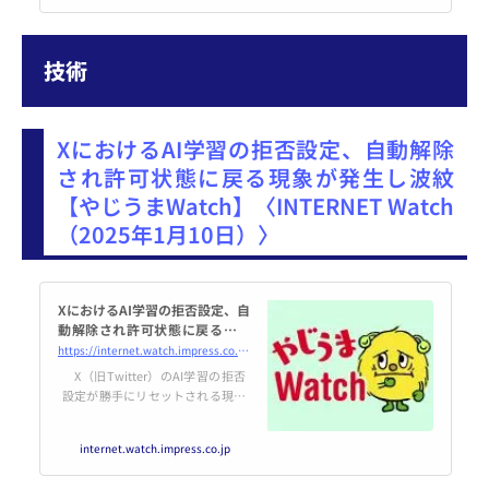
とができる。今回はウェブトゥー
ンが日本の漫画業界に与えている
影響などを中心に、注目の過去記
技術
事をピックアップする。
XにおけるAI学習の拒否設定、自動解除
され許可状態に戻る現象が発生し波紋
【やじうまWatch】〈INTERNET Watch
（2025年1月10日）〉
XにおけるAI学習の拒否設定、自
動解除され許可状態に戻る現象
が発生し波紋【やじうまWatc
https://internet.watch.impress.co.jp/docs/yajiuma/1653531.html
h】
X（旧Twitter）のAI学習の拒否
設定が勝手にリセットされる現象
が発生し、波紋を呼んでいる。
internet.watch.impress.co.jp