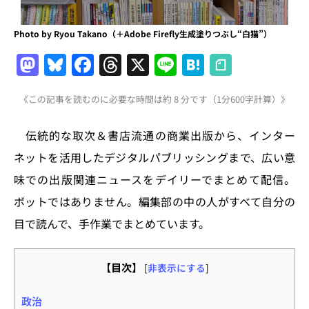
Photo by Ryou Takano（＋Adobe Firefly生成塗りつぶし“白猫”）
M
Bl
F
T
X
Li
H
a
u
a
h
n
at
《この記事を読むのに必要な時間は約 8 分です（1分600字計算）》
st
e
c
re
e
e
o
s
e
a
n
伝統的な取次＆書店流通の商業出版から、インター
d
k
b
d
a
ネットを活用したデジタルパブリッシングまで、広い意
o
y
o
s
味での出版関連ニュースをデイリーでまとめて配信。
n
o
ボットではありません。編集部の中の人がすべて自分の
k
目で読んで、手作業でまとめています。
【目次】
[
非表示にする
]
政治