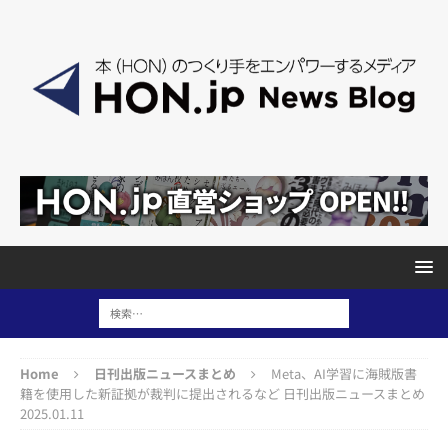
Home
日刊出版ニュースまとめ
Meta、AI学習に海賊版書
籍を使用した新証拠が裁判に提出されるなど 日刊出版ニュースまとめ
2025.01.11