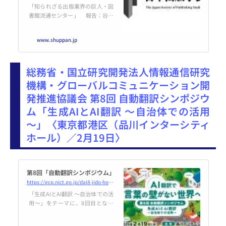
（2025年2月15日開催） | 日本
「知られざる出版業界の巨人・図
出版学会
書館流通センター」 報告：谷一
文子（図書館流通センター）
日 時：2025年2月15日（土）
www.shuppan.jp
14時30分開始（90～120分程度）
（開場：14時20分） 会 場：オ
ンライン開催（Zoom） 参加費：
総務省・国立研究開発法人情報通信研究
無料
機構・グローバルコミュニケーション開
発推進協議会 第8回 自動翻訳シンポジウ
ム「生成AIとAI翻訳 ～自治体での活用
～」〈東京都港区（品川インターシティ
ホール）／2月19日〉
第8回「自動翻訳シンポジウム」
https://gcp.nict.go.jp/dai8-jido-hon-yaku/
「生成AIとAI翻訳 ～自治体での活
用～」をテーマに、8回目となる
「自動翻訳シンポジウム」を品川
インターシティホールにて開催い