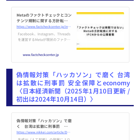
Metaのファクトチェックとコン
テンツ規制に関する方針転換に
対する公開書簡
https://www.factcheckcenter.jp/info/others/ifcn-to-meta-2025/
Facebook、Instagram、Threads
を運営するMetaが現状のファクト
チェック・プログラムを廃止し、
コンテンツ規制を緩める方針を発
www.factcheckcenter.jp
表しました。マーク・ザッカバー
グCEOは「検閲が過剰だ」とその
理由を述べ、これまでパートナー
偽情報対策「ハッカソン」で磨く 台湾
シップを結んできたファクト
チェック団体を「政治的に偏り、
は拡散に刑事罰 安全保障とeconomy
信頼を生むよりも壊してきた」と
〈日本経済新聞（2025年1月10日更新 /
説明しました。世界中のファクト
チェック団体を認証している国際
初出は2024年10月14日）〉
ファクトチェックネットワーク（I
FCN）は、この...
偽情報対策「ハッカソン」で磨
く 台湾は拡散に刑事罰 安全
保障とeconomy - 日本経済新聞
https://www.nikkei.com/article/DGXZQOUA074YV0X01C24A0000000/
生成AI（人工知能）の発展により