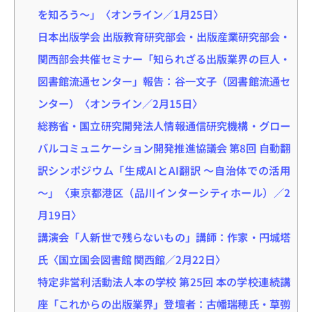
を知ろう〜」〈オンライン／1月25日〉
日本出版学会 出版教育研究部会・出版産業研究部会・
関西部会共催セミナー「知られざる出版業界の巨人・
図書館流通センター」報告：谷一文子（図書館流通セ
ンター）〈オンライン／2月15日〉
総務省・国立研究開発法人情報通信研究機構・グロー
バルコミュニケーション開発推進協議会 第8回 自動翻
訳シンポジウム「生成AIとAI翻訳 ～自治体での活用
～」〈東京都港区（品川インターシティホール）／2
月19日〉
講演会「人新世で残らないもの」講師：作家・円城塔
氏〈国立国会図書館 関西館／2月22日〉
特定非営利活動法人本の学校 第25回 本の学校連続講
座「これからの出版業界」登壇者：古幡瑞穂氏・草彅