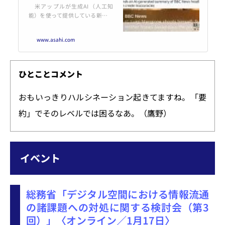
米アップルが生成AI（人工知
能）を使って提供している新機能
の一部について、削除を求める声
が上がっている。記事の要約に重
www.asahi.com
大な誤りがあったためで、英国
ジャーナリスト組合（NUJ）は
「ジャーナリズムに対す…
ひとことコメント
おもいっきりハルシネーション起きてますね。「要
約」でそのレベルでは困るなあ。（鷹野）
イベント
総務省「デジタル空間における情報流通
の諸課題への対処に関する検討会（第3
回）」〈オンライン／1月17日〉