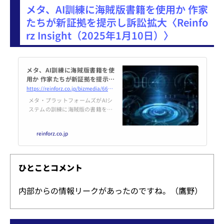
メタ、AI訓練に海賊版書籍を使用か 作家
C）委員はAIなどの規制緩和を進
めたい考えを示した。一方、民主
たちが新証拠を提示し訴訟拡大〈Reinfo
党系の委員は違法行為を抑制する
rz Insight（2025年1月10日）〉
ための規制が必要だとの見解を述
べた。セッションにはFTCで共和
党系のメリッサ・ホリオーク委
メタ、AI訓練に海賊版書籍を使
用か 作家たちが新証拠を提示し
訴訟拡大 | Reinforz Insight
https://reinforz.co.jp/bizmedia/66599/
メタ・プラットフォームズがAIシ
ステムの訓練に海賊版の書籍を利
用していたとの主張が新たな局面
を迎えた。作家タネハシ・コーツ
reinforz.co.jp
やサラ・シルバーマンを含む原告
団がカリフォルニア州連邦裁判所
に提出した資料によれば、CEO
マーク・ザッカーバーグもこの
ひとことコメント
内部からの情報リークがあったのですね。（鷹野）