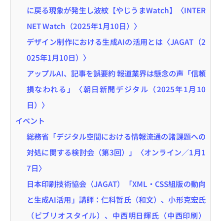
に戻る現象が発生し波紋【やじうまWatch】〈INTER
NET Watch（2025年1月10日）〉
デザイン制作における生成AIの活用とは〈JAGAT（2
025年1月10日）〉
アップルAI、記事を誤要約 報道業界は懸念の声「信頼
損なわれる」〈朝日新聞デジタル（2025年1月10
日）〉
イベント
総務省「デジタル空間における情報流通の諸課題への
対処に関する検討会（第3回）」〈オンライン／1月1
7日〉
日本印刷技術協会（JAGAT）「XML・CSS組版の動向
と生成AI活用」講師：仁科哲氏（和文）、小形克宏氏
（ビブリオスタイル）、中西明日輝氏（中西印刷）