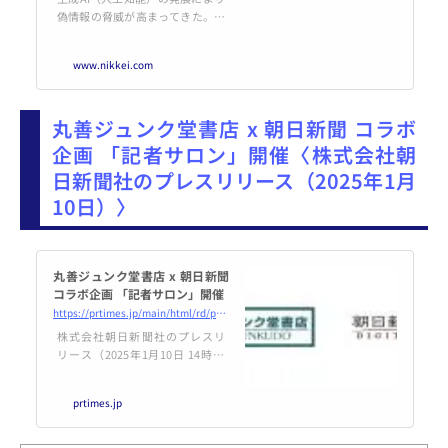
偽情報の脅威が高まってきた。う
その動画や画像を誰でも簡単に作
れる時代になり、政府や企業は対
www.nikkei.com
応を迫られる。米欧や台湾が対策
で先行する状況で、日本でも初め
て偽情報に焦点を当てた「ハッカ
丸善ジュンク堂書店 x 朝日新聞 コラボ
ソン」が開かれる。ハッカソンは
エンジニアやデザイナー、プログ
企画 「記者サロン」開催〈株式会社朝
ラマーなどが集まり、集中的に新
日新聞社のプレスリリース（2025年1月
しいサービスやシステムを開発す
るイベントだ。偽情報をテーマに
10日）〉
したハッカソン「Hack the
丸善ジュンク堂書店 x 朝日新聞
コラボ企画 「記者サロン」開催
https://prtimes.jp/main/html/rd/p/000001774.000009214.html
株式会社朝日新聞社のプレスリ
リース（2025年1月10日 14時00
分）丸善ジュンク堂書店 x 朝日新
聞 コラボ企画 「記者サロン」開
prtimes.jp
催