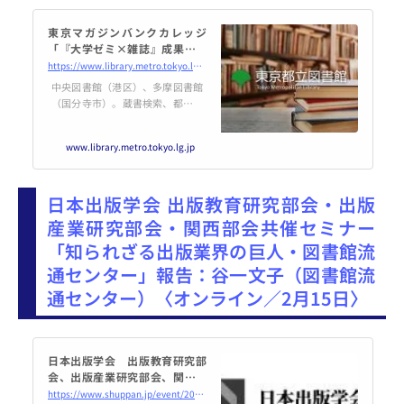
東京マガジンバンクカレッジ
「『大学ゼミ×雑誌』成果発表
会2025 〜雑誌を通じて社会を知
https://www.library.metro.tokyo.lg.jp/guide/event/seminar/7134_20241203.html
ろう〜」を開催します｜東京都
中央図書館（港区）、多摩図書館
立図書館
（国分寺市）。蔵書検索、都内の
公立図書館等の統合検索。江戸か
ら明治期の刊本、写本、古地図、
www.library.metro.tokyo.lg.jp
錦絵、漢籍。 浮世絵と江戸城造営
関係資料のデジタルアーカイブ。
日本出版学会 出版教育研究部会・出版
産業研究部会・関西部会共催セミナー
「知られざる出版業界の巨人・図書館流
通センター」報告：谷一文子（図書館流
通センター）〈オンライン／2月15日〉
日本出版学会 出版教育研究部
会、出版産業研究部会、関西部
会の共催セミナー開催のご案内
https://www.shuppan.jp/event/2024/11/25/3153/