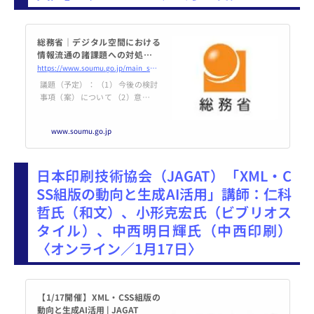
総務省｜デジタル空間における
情報流通の諸課題への対処に関
する検討会｜デジタル空間にお
https://www.soumu.go.jp/main_sosiki/kenkyu/digital_shokadai/02ryutsu02_04000516.html
ける情報流通の諸課題への対処
議題（予定）： （1） 今後の検討
に関する検討会（第3回）開催案
事項（案） について （2）意見交
内
換 （3）その他
www.soumu.go.jp
日本印刷技術協会（JAGAT）「XML・C
SS組版の動向と生成AI活用」講師：仁科
哲氏（和文）、小形克宏氏（ビブリオス
タイル）、中西明日輝氏（中西印刷）
〈オンライン／1月17日〉
【1/17開催】XML・CSS組版の
動向と生成AI活用 | JAGAT