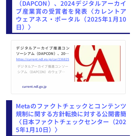
（DAPCON）、2024デジタルアーカイ
ブ産業賞の受賞者を発表〈カレントア
ウェアネス・ポータル（2025年1月10
日）〉
デジタルアーカイブ推進コン
ソーシアム（DAPCON）、2024
デジタルアーカイブ産業賞の受
https://current.ndl.go.jp/car/236825
賞者を発表
デジタルアーカイブ推進コンソー
シアム（DAPCON）のウェブサイ
トにおいて、2024デジタルアーカ
イブ産業賞の受賞者が発表されて
current.ndl.go.jp
います。同賞は、デジタルアーカ
イブ産業振興に寄与した活動を称
揚することで、デジタルアーカイ
Metaのファクトチェックとコンテンツ
ブ産業やDAPCONへ...
規制に関する方針転換に対する公開書簡
〈日本ファクトチェックセンター（202
5年1月10日）〉