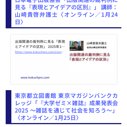
見る『表現とアイデアの区別』」 講師：
山崎貴啓弁護士〈オンライン／1月24
日〉
出版関連の裁判例に見る「表現
とアイデアの区別」 2025年1月
24日（オンライン・Zoom） -
https://www.kokuchpro.com/event/20250124/
こくちーずプロ
www.kokuchpro.com
東京都立図書館 東京マガジンバンクカ
レッジ「『大学ゼミ×雑誌』成果発表会
2025 〜雑誌を通じて社会を知ろう〜」
〈オンライン／1月25日〉