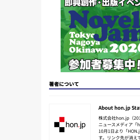
o
y
o
s
n
o
k
著者について
About hon.jp Sta
株式会社hon.jp（
ニュースメディア「hon
10月1日より「HON
す。リンク先が消え