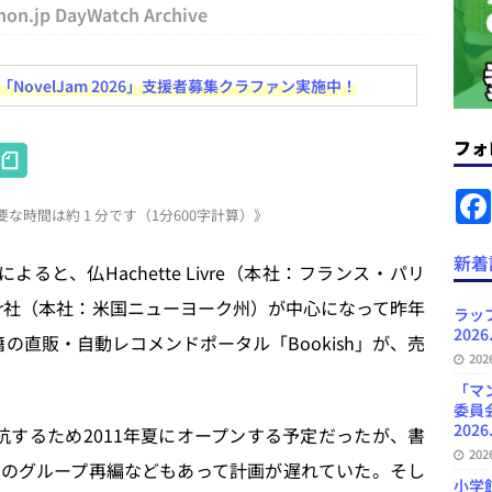
hon.jp DayWatch Archive
ラミング教育にAI活用方針など 日刊出版ニュースまとめ 2026.08.01
ovelJam 2026」支援者募集クラファン実施中！
News Blogに拡張検索生成（RAG）で回答を返すチャットボットを設置など
フォ
H
.31
日刊出版ニュースまとめ
at
ット（ベータ版）を公開しました
お知らせ
な時間は約 1 分です（1分600字計算）》
e
が文体模写を拒否するようになど 日刊出版ニュースまとめ 2026.07.30
日
n
新着
al紙によると、仏Hachette Livre（本社：フランス・パリ
a
uster社（本社：米国ニューヨーク州）が中心になって昨年
者向けポータルサイト・プラスコネクト提供開始など 日刊出版ニュースま
ラッ
2026
の直販・自動レコメンドポータル「Bookish」が、売
ュースまとめ
20
ど 日刊出版ニュースまとめ 2026.08.06
日刊出版ニュースまとめ
「マ
委員
2026
に対抗するため2011年夏にオープンする予定だったが、書
20
のグループ再編などもあって計画が遅れていた。そし
小学