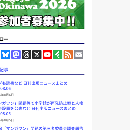
ロー
F
B
M
T
X
Y
F
F
E
a
l
a
h
o
e
e
m
c
u
s
r
u
e
e
a
e
e
t
e
T
d
d
i
記事
b
s
o
a
u
l
l
o
k
d
d
b
y
o
y
o
s
e
プも読書など 日刊出版ニュースまとめ
k
n
C
.08.06
h
a
26年8月6日
n
ンガワン」問題等で小学館が再発防止案と人権
n
e
会設置を公表など 日刊出版ニュースまとめ
l
.08.05
26年8月5日
館「マンガワン」問題の第三者委員会調査報告