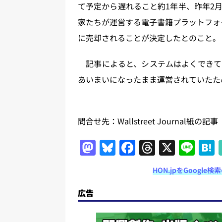
て予定から遅れること約1年半、昨年2
家たちが運営する電子書籍プラットフォーム
に売却されることが決定したとのこと。
記事によると、システムはよくできて
あいまいになったまま運営されていたため
問合せ先：Wallstreet Journal紙の記
M
Bl
F
T
X
Li
a
u
a
h
n
HON.jpをGoogl
st
e
c
re
e
o
s
e
a
広告
d
k
b
d