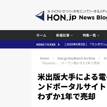
ホーム
新着記事
特集一覧
[ 2026年8月5日 ]
「マンガワン
NEWS TICKER
ースまとめ 2026.08.05
日刊
Home
hon.jp DayWatch Archive
米
[ 2026年8月4日 ]
小学館「マン
「Bookish」、オープン後わずか1年で売却
め 2026.08.04
日刊出版ニュ
米出版大手による電
[ 2026年8月3日 ]
「講談社、著
ンドポータルサイト「
務化」など、週刊出版ニュースまとめ
わずか1年で売却
とめ＆コラム
[ 2026年8月2日 ]
EUが生成AI