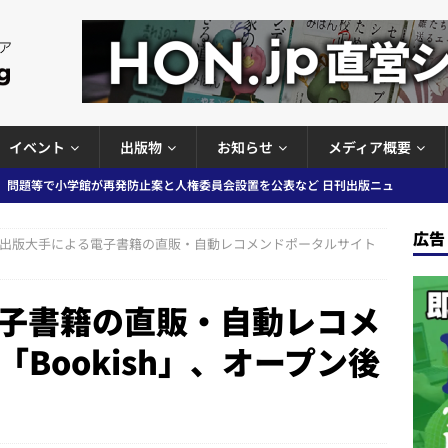
イベント
出版物
お知らせ
メディア概要
」問題等で小学館が再発防止案と人権委員会設置を公表など 日刊出版ニュ
出版ニュースまとめ
広告
出版大手による電子書籍の直販・自動レコメンドポータルサイト
ガワン」問題の第三者委員会調査報告書を公開など 日刊出版ニュースまと
ースまとめ
子書籍の直販・自動レコメ
者向けポータルサイト提供開始」「EUが生成AIコンテンツの識別表示を義
Bookish」、オープン後
＆コラム #726（2026年7月26日～8月1日）
週刊出版ニュースま
コンテンツの識別表示を義務化など 日刊出版ニュースまとめ 2026.08.02