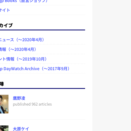
.jp Books（直営ショップ）
サイト
カイブ
ニュース（～2020年4月）
情報（～2020年4月）
ント情報（～2019年10月）
jp DayWatch Archive（～2017年9月）
陣
鷹野凌
published 962 articles
大原ケイ