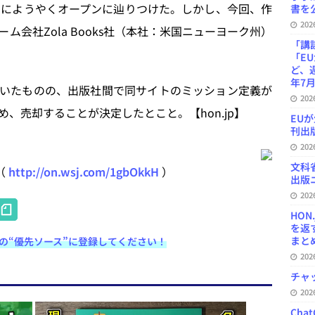
月にようやくオープンに辿りつけた。しかし、今回、作
書を公
20
会社Zola Books社（本社：米国ニューヨーク州）
「講
「E
ど、
年7月
いたものの、出版社間で同サイトのミッション定義が
20
、売却することが決定したとこと。【hon.jp】
EU
刊出版
20
文科
事（
http://on.wsj.com/1gbOkkH
）
出版ニ
20
H
HON
at
を返
まとめ 
e検索の“優先ソース”に登録してください！
e
20
n
チャ
a
20
Ch