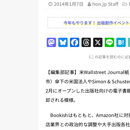
日刊出版ニュースまとめ
2014年1月7日
hon.jp Staff
[ 2026年8月1日 ]
文科省、プログ
今年もやります！ 出版創作イベント「N
日刊出版ニュースまとめ
[ 2026年7月31日 ]
HON.jp 
M
Bl
F
T
X
Li
日刊出版ニュースまとめ 2026.07
a
u
a
h
n
[ 2026年7月30日 ]
チャットボ
《この記事を読むのに必要
st
e
c
re
e
[ 2026年7月30日 ]
ChatGPT
o
s
e
a
【編集部記事】米Wallstreet Journ
刊出版ニュースまとめ
d
k
b
d
市）傘下の米国法人やSimon & Sch
[ 2026年7月29日 ]
講談社、著
o
y
o
s
2月にオープンした出版社向けの電子書籍
とめ 2026.07.29
日刊出版ニ
n
o
却される模様。
[ 2026年8月6日 ]
ラップも読書な
k
Bookishはもともと、Amazon社
店業界との政治的な調整や大手出版各社