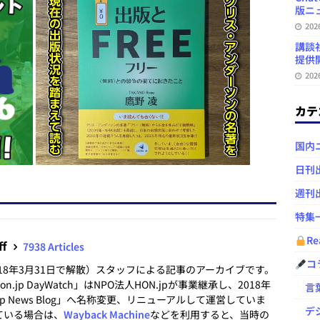
版ニュ
20
講談
提供開
20
カテ
国内
日刊
週刊
特集
Re
ff
7938 Articles
コ
2018年3月31日で解散）スタッフによる記事のアーカイブです。
.jp DayWatch」はNPO法人HON.jpが事業継承し、2018年
言葉
.jp News Blog」へ名称変更、リニューアルして運営していま
デジ
ている場合は、
Wayback Machine
などを利用すると、当時の