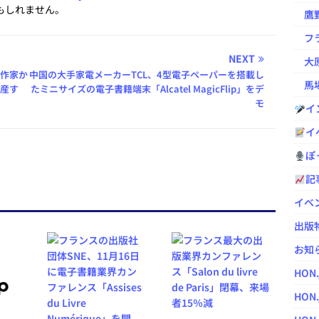
もしれません。
鷹野凌の
フラ
NEXT
大原
人作家か
中国の大手家電メーカーTCL、4型電子ペーパーを搭載し
馬場
破産す
たミニサイズの電子書籍端末「Alcatel MagicFlip」をデ
モ
イ
イ
ぽっ
記
イベ
出版
お知
HON
HON.