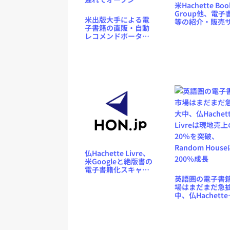
米Hachette Boo
Group他、電子
米出版大手による電
等の紹介・販売
子書籍の直販・自動
ト「Bookish」
レコメンドポータル
夏オープン。広
サイト「Bookish」
務は米AOLと提
が1年半遅れでオープ
ン
仏Hachette Livre、
米Googleと絶版書の
電子書籍化スキャン
について5年契約を締
英語圏の電子書
結へ
場はまだまだ急
中、仏Hachette
Livreは現地売上
20％を突破、
Random House
200％成長