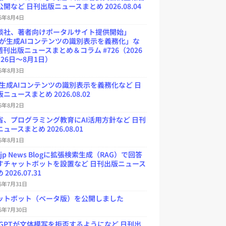
開など 日刊出版ニュースまとめ 2026.08.04
26年8月4日
談社、著者向けポータルサイト提供開始」
Uが生成AIコンテンツの識別表示を義務化」な
週刊出版ニュースまとめ＆コラム #726（2026
26日～8月1日）
26年8月3日
が生成AIコンテンツの識別表示を義務化など 日
ニュースまとめ 2026.08.02
26年8月2日
省、プログラミング教育にAI活用方針など 日刊
ュースまとめ 2026.08.01
26年8月1日
.jp News Blogに拡張検索生成（RAG）で回答
すチャットボットを設置など 日刊出版ニュース
2026.07.31
26年7月31日
ットボット（ベータ版）を公開しました
26年7月30日
atGPTが文体模写を拒否するようになど 日刊出