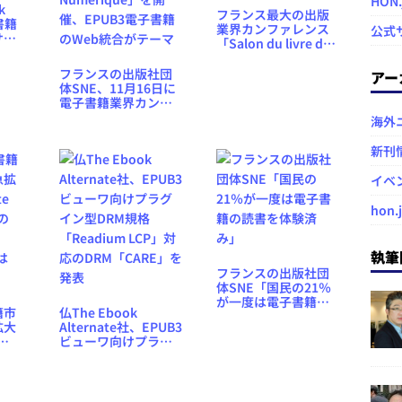
HON
k
フランス最大の出版
書籍
業界カンファレンス
公式
サイ
「Salon du livre de
を今
Paris」閉幕、来場者
告業
15％減
フランスの出版社団
アー
携
体SNE、11月16日に
電子書籍業界カンフ
ァレンス「Assises
海外
du Livre
Numérique」を開
新刊
催、EPUB3電子書籍
のWeb統合がテーマ
イベ
hon.
執筆
フランスの出版社団
体SNE「国民の21％
が一度は電子書籍の
籍市
仏The Ebook
読書を体験済み」
拡大
Alternate社、EPUB3
ビューワ向けプラグ
の
イン型DRM規格
「Readium LCP」対
は
応のDRM「CARE」を
発表