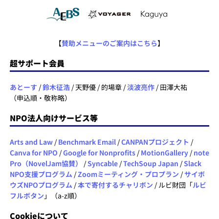
【
賛助メニューのご案内はこちら
】
超サポート会員
あとーす
/
鈴木征浩
/ 天野優 / 的場章 /
淡波亮作
/ 田澤大祐
（申込順・敬称略）
NPO法人向けサービス等
Arts and Law
/
Benchmark Email
/
CANPANプロジェクト
/
Canva for NPO
/
Google for Nonprofits
/
MotionGallery
/
note
Pro（NovelJam協賛）
/
Syncable
/
TechSoup Japan
/
Slack
NPO支援プログラム
/
Zoomミーティング・プロプラン
/
サイボ
ウズNPOプログラム
/
本で寄付するチャリボン
/ ルビ財団「
ルビ
フルボタン
」（a-z順）
Cookieについて