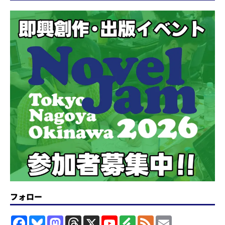
フォロー
F
B
M
T
X
Y
F
F
E