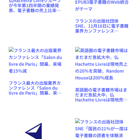
仏Hachette Livreグループ
が今年第1四半期の業績発
表、電子書籍の売上比率が
12.4％に増加
フランスの出版社団体
SNE、11月16日に電子書籍
業界カンファレンス
「Assises du Livre
Numérique」を開催、
EPUB3電子書籍のWeb統合
がテーマ
フランス最大の出版業界カ
ンファレンス「Salon du
英語圏の電子書籍市場はま
livre de Paris」閉幕、来場
だまだ急拡大中、仏
者15％減
Hachette Livreは現地売上
の20％を突破、Random
Houseは200％成長