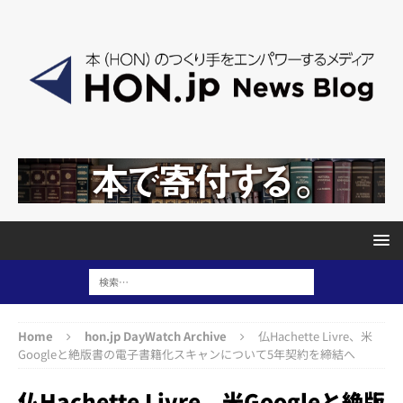
Home
hon.jp DayWatch Archive
仏Hachette Livre、米
Googleと絶版書の電子書籍化スキャンについて5年契約を締結へ
仏Hachette Livre、米Googleと絶版