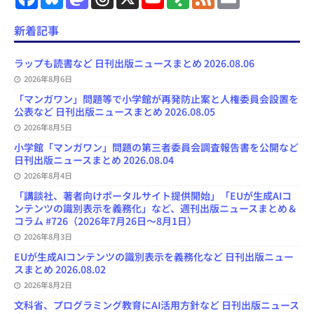
a
l
a
h
o
e
e
m
c
u
s
r
u
e
e
a
e
e
t
e
T
d
d
i
新着記事
b
s
o
a
u
l
l
o
k
d
d
b
y
o
y
o
s
e
ラップも読書など 日刊出版ニュースまとめ 2026.08.06
k
n
C
2026年8月6日
h
a
「マンガワン」問題等で小学館が再発防止案と人権委員会設置を
n
公表など 日刊出版ニュースまとめ 2026.08.05
n
e
2026年8月5日
l
小学館「マンガワン」問題の第三者委員会調査報告書を公開など
日刊出版ニュースまとめ 2026.08.04
2026年8月4日
「講談社、著者向けポータルサイト提供開始」「EUが生成AIコ
ンテンツの識別表示を義務化」など、週刊出版ニュースまとめ＆
コラム #726（2026年7月26日～8月1日）
2026年8月3日
EUが生成AIコンテンツの識別表示を義務化など 日刊出版ニュー
スまとめ 2026.08.02
2026年8月2日
文科省、プログラミング教育にAI活用方針など 日刊出版ニュース