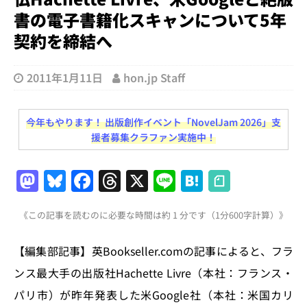
書の電子書籍化スキャンについて5年
契約を締結へ
2011年1月11日
hon.jp Staff
今年もやります！ 出版創作イベント「NovelJam 2026」支
援者募集クラファン実施中！
M
Bl
F
T
X
Li
H
a
u
a
h
n
at
《この記事を読むのに必要な時間は約 1 分です（1分600字計算）》
st
e
c
re
e
e
o
s
e
a
n
【編集部記事】英Bookseller.comの記事によると、フラ
d
k
b
d
a
ンス最大手の出版社Hachette Livre（本社：フランス・
o
y
o
s
パリ市）が昨年発表した米Google社（本社：米国カリ