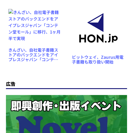
きんざい、自社電子書籍ス
トアのバックエンドをアイ
ビットウェイ、Zaurus用電
プレスジャパン「コンテン
子書籍も取り扱い開始
堂モール」に移行、1ヶ月半
で実現
広告