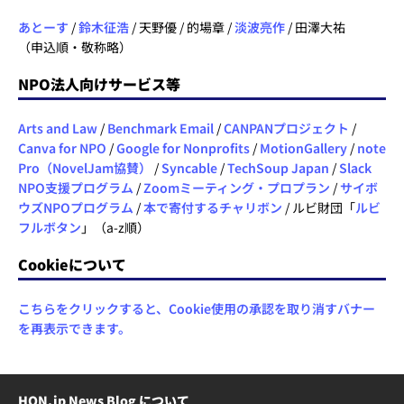
あとーす
/
鈴木征浩
/ 天野優 / 的場章 /
淡波亮作
/ 田澤大祐
（申込順・敬称略）
NPO法人向けサービス等
Arts and Law
/
Benchmark Email
/
CANPANプロジェクト
/
Canva for NPO
/
Google for Nonprofits
/
MotionGallery
/
note
Pro（NovelJam協賛）
/
Syncable
/
TechSoup Japan
/
Slack
NPO支援プログラム
/
Zoomミーティング・プロプラン
/
サイボ
ウズNPOプログラム
/
本で寄付するチャリボン
/ ルビ財団「
ルビ
フルボタン
」（a-z順）
Cookieについて
こちらをクリックすると、Cookie使用の承認を取り消すバナー
を再表示できます。
HON.jp News Blog について