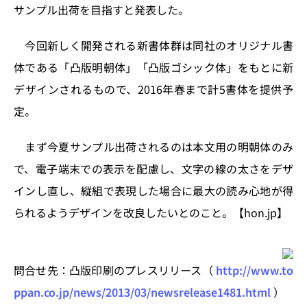
n
o
サンプル出荷を目指すと発表した。
k
今回新しく開発される新書体群は同社のオリジナル書
体である「凸版明朝体」「凸版ゴシック体」をもとに新
デザインされるもので、2016年春まで計5書体を提供予
定。
まず今夏サンプル出荷されるのは本文用の明朝体のみ
で、電子端末での表示を配慮し、文字の線の太さをデザ
インし直し、縦組で表現した場合に最大の読み心地が得
られるようデザインを改良したいとのこと。【hon.jp】
問合せ先：凸版印刷のプレスリリース（
http://www.to
ppan.co.jp/news/2013/03/newsrelease1481.html
）