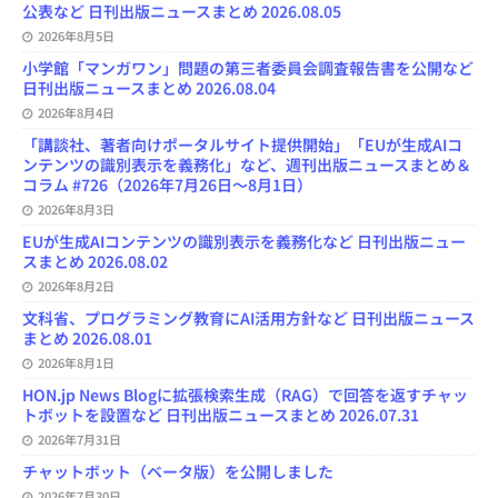
n
公表など 日刊出版ニュースまとめ 2026.08.05
n
e
2026年8月5日
l
小学館「マンガワン」問題の第三者委員会調査報告書を公開など
日刊出版ニュースまとめ 2026.08.04
2026年8月4日
「講談社、著者向けポータルサイト提供開始」「EUが生成AIコ
ンテンツの識別表示を義務化」など、週刊出版ニュースまとめ＆
コラム #726（2026年7月26日～8月1日）
2026年8月3日
EUが生成AIコンテンツの識別表示を義務化など 日刊出版ニュー
スまとめ 2026.08.02
2026年8月2日
文科省、プログラミング教育にAI活用方針など 日刊出版ニュース
まとめ 2026.08.01
2026年8月1日
HON.jp News Blogに拡張検索生成（RAG）で回答を返すチャッ
トボットを設置など 日刊出版ニュースまとめ 2026.07.31
2026年7月31日
チャットボット（ベータ版）を公開しました
2026年7月30日