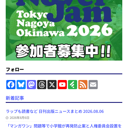
フォロー
F
B
M
T
X
Y
F
F
E
a
l
a
h
o
e
e
m
c
u
s
r
u
e
e
a
e
e
t
e
T
d
d
i
新着記事
b
s
o
a
u
l
l
o
k
d
d
b
y
o
y
o
s
e
ラップも読書など 日刊出版ニュースまとめ 2026.08.06
k
n
C
2026年8月6日
h
a
「マンガワン」問題等で小学館が再発防止案と人権委員会設置を