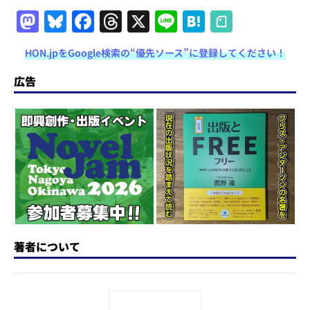
M
Bl
F
T
X
Li
H
a
u
a
h
n
at
HON.jpをGoogle検索の“優先ソース”に登録してください！
st
e
c
re
e
e
o
s
e
a
n
広告
d
k
b
d
a
o
y
o
s
n
o
k
著者について