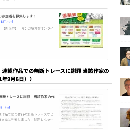
の参加者を募集します！
1357.html
2分）【新潟市】「マンガ編集部オンライ
、連載作品での無断トレースに謝罪 当該作家の
1年9月8日）〉
の無断トレースに謝罪 当該作家の作
48.html
載作品で他の作品の無断トレースなど
行ったと発表しました。問題となって
サ下手』。同作で、森下suuさん、や