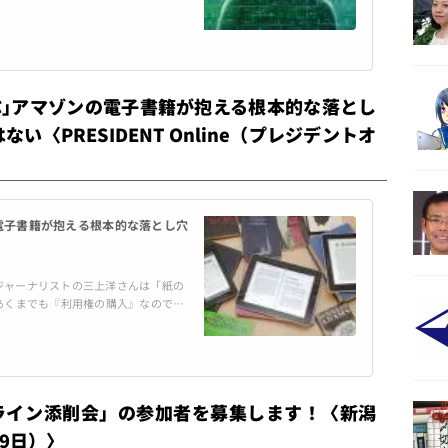
当者のナカダ氏が参加をした。 そこで
ては、ま
飛ぶ｣アマゾンの電子書籍が抱える根本的な落とし
い〈PRESIDENT Online（プレジデントオ
の電子書籍が抱える根本的な落とし穴
ジャーナリストの三上洋さんは「紙の
あくまでも『利用権の購入』なので、
ての蔵書を一瞬で失うことになる」と
ライン添削会」の参加者を募集します！〈新潟
9日）〉