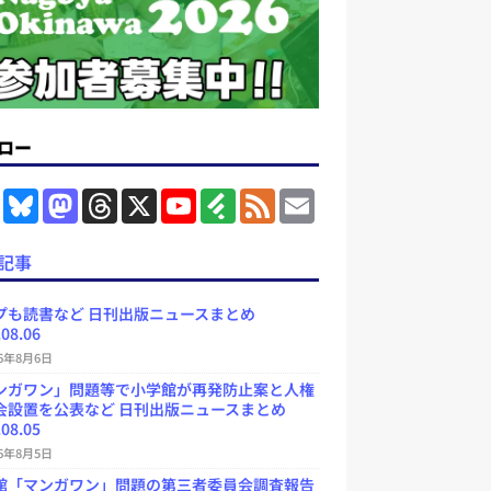
ロー
F
B
M
T
X
Y
F
F
E
a
l
a
h
o
e
e
m
c
u
s
r
u
e
e
a
e
e
t
e
T
d
d
i
記事
b
s
o
a
u
l
l
o
k
d
d
b
y
o
y
o
s
e
プも読書など 日刊出版ニュースまとめ
k
n
C
.08.06
h
a
26年8月6日
n
ンガワン」問題等で小学館が再発防止案と人権
n
e
会設置を公表など 日刊出版ニュースまとめ
l
.08.05
26年8月5日
館「マンガワン」問題の第三者委員会調査報告