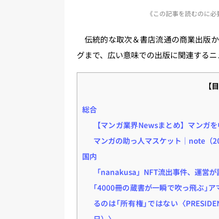
a
u
a
h
n
《この記事を読むのに必要
st
e
c
re
e
o
s
e
a
伝統的な取次＆書店流通の商業出版か
d
k
b
d
グまで、広い意味での出版に関連するニ
o
y
o
s
n
o
【目
k
総合
【マンガ業界Newsまとめ】マンガを
マンガの助っ人マスケット｜note（2
国内
「nanakusa」NFT流出事件、運営
｢4000冊の蔵書が一瞬で吹っ飛ぶ｣
るのは｢所有権｣ではない〈PRESIDE
日）〉