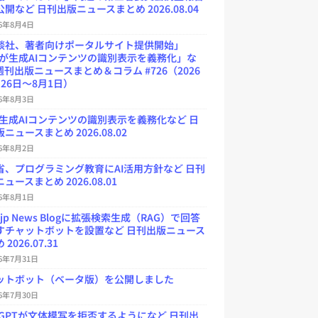
開など 日刊出版ニュースまとめ 2026.08.04
26年8月4日
談社、著者向けポータルサイト提供開始」
Uが生成AIコンテンツの識別表示を義務化」な
週刊出版ニュースまとめ＆コラム #726（2026
26日～8月1日）
26年8月3日
が生成AIコンテンツの識別表示を義務化など 日
ニュースまとめ 2026.08.02
26年8月2日
省、プログラミング教育にAI活用方針など 日刊
ュースまとめ 2026.08.01
26年8月1日
.jp News Blogに拡張検索生成（RAG）で回答
すチャットボットを設置など 日刊出版ニュース
2026.07.31
26年7月31日
ットボット（ベータ版）を公開しました
26年7月30日
atGPTが文体模写を拒否するようになど 日刊出