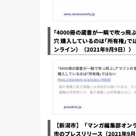
EOである高長徳氏および営業・マーケティング担
の発表によると、今回発生したNFT流出事件につい
www.neweconomy.jp
｢4000冊の蔵書が一瞬で吹っ
穴 購入しているのは｢所有権｣ではな
ンライン）（2021年9月9日）〉
｢4000冊の蔵書が一瞬で吹っ飛ぶ｣アマゾン
購入しているのは｢所有権｣ではない
https://president.jp/articles/-/49689
紙の書籍と電子書籍には決定的な違いがある。IT
書籍は所有物だが、電子書籍には所有権はない。
規約違反などでアカウントが停止されれば、すべ
いう――。
president.jp
【新潟市】「マンガ編集部オン
市のプレスリリース（2021年9月