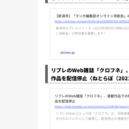
【新潟市】「マンガ編集部オンライン添削会」
https://prtimes.jp/main/html/rd/p/000000356.00002
新潟市のプレスリリース（2021年9月9日 09時4
ン添削会」の参加者を募集します！
prtimes.jp
リブレのWeb雑誌「クロフネ」
作品を配信停止〈ねとらぼ（202
リブレのWeb雑誌「クロフネ」、連載作品で
品を配信停止
https://nlab.itmedia.co.jp/nl/articles/2109/08/news1
リブレのWebコミック誌「クロフネ」は、同誌連
が行われていたとして謝罪し、配信停止の措置を
いるのは神崎まるさんの『推しのアイドルはファン
まもり三香さんの作品（『ゆびさきと恋々…