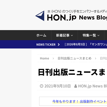
ホーム
新着記事
特集一覧
[ 2026年8月4日 ]
小学館「マン
NEWS TICKER
め 2026.08.04
日刊出版ニュ
Home
日刊出版ニュースまとめ
日刊出
[ 2026年8月3日 ]
「講談社、著
日刊出版ニュースまとめ 
務化」など、週刊出版ニュースまとめ
とめ＆コラム
[ 2026年8月2日 ]
EUが生成AI
2021年9月10日
HON.jp News 
日刊出版ニュースまとめ
今年もやります！ 出版創作イベント「N
[ 2026年8月1日 ]
文科省、プログ