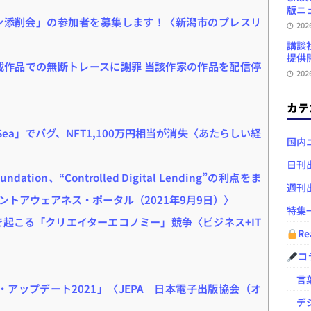
版ニュ
ン添削会」の参加者を募集します！〈新潟市のプレスリ
20
講談
提供開
載作品での無断トレースに謝罪 当該作家の作品を配信停
20
カテ
Sea」でバグ、NFT1,100万円相当が消失〈あたらしい経
国内
日刊
ndation、“Controlled Digital Lending”の利点をま
週刊
トアウェアネス・ポータル（2021年9月9日）〉
特集
裏で起こる「クリエイターエコノミー」競争〈ビジネス+IT
Re
コ
言葉
・アップデート2021」〈JEPA｜日本電子出版協会（オ
デジ