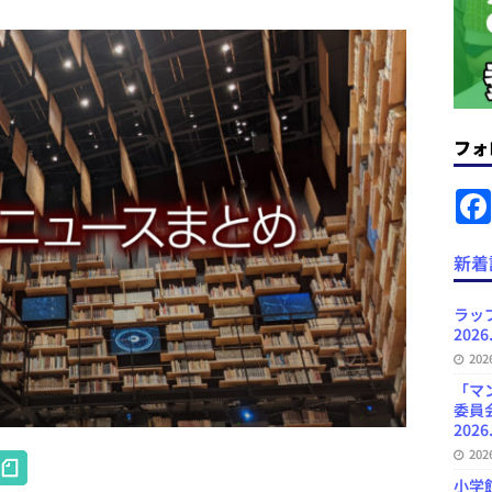
News Blogに拡張検索生成（RAG）で回答を返すチャットボットを設置など
.31
日刊出版ニュースまとめ
ット（ベータ版）を公開しました
お知らせ
フォ
が文体模写を拒否するようになど 日刊出版ニュースまとめ 2026.07.30
日
者向けポータルサイト・プラスコネクト提供開始など 日刊出版ニュースま
新着
ュースまとめ
ど 日刊出版ニュースまとめ 2026.08.06
日刊出版ニュースまとめ
ラッ
2026
」問題等で小学館が再発防止案と人権委員会設置を公表など 日刊出版ニュ
20
出版ニュースまとめ
「マ
委員
2026
H
20
小学