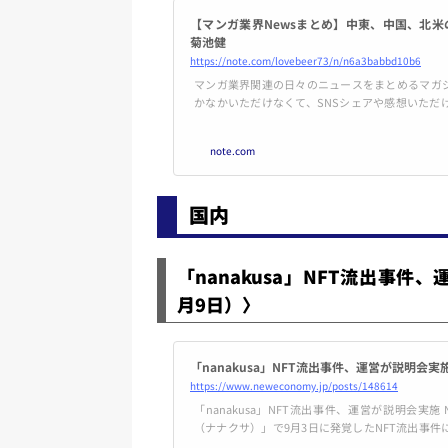
【マンガ業界Newsまとめ】中東、中国、北米の
菊池健
https://note.com/lovebeer73/n/n6a3babbd10b6
マンガ業界関連の日々のニュースをまとめるマガ
かなかいただけなくて、SNSシェアや感想いただ
のSNS上での指摘も喜びます。 ――― サウジ・リサーチ＆メディアグループ、マンガ・
アラビアで日本大手出版社とのグローバルパート
note.com
ム［Saudi Research & Media Group (SR
w...
国内
「nanakusa」NFT流出事件
月9日）〉
「nanakusa」NFT流出事件、運営が説明会実施
https://www.neweconomy.jp/posts/148614
「nanakusa」NFT流出事件、運営が説明会実施 
（ナナクサ）」で9月3日に発覚したNFT流出事件
する株式会社スマートアプリが説明会を実施した。