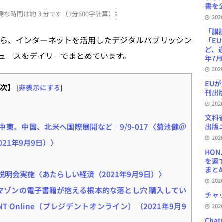
at
書を公
な時間は約 3 分です（1分600字計算）》
e
20
n
「講
ら、インターネットを活用したデジタルパブリッシン
「E
a
ど、
ュースをデイリーでまとめています。
年7月
20
EU
次】
[
非表示にする
]
刊出版
20
文科
中東、中国、北米へ国際展開など｜9/9-017〈菊池健＠
出版ニ
20
021年9月9日）〉
HON
を返
まとめ 
が説明会実施〈あたらしい経済（2021年9月9日）〉
20
アマゾンの電子書籍が抱える根本的な落とし穴 購入してい
チャ
NT Online（プレジデントオンライン）（2021年9月9
20
Ch