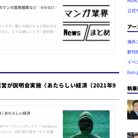
HON
マンガ国際展開など｜9/9-017｜
公式
アー
ジンです。堅い内容だからか反応がな
けると、とても嬉しいです！誤字脱字
海外
ナーシップ締結を発表：時事ドットコ
MG) PLC.］アラブの読者を対象としたマンガww
新刊
イベ
hon.
、運営が説明会実施〈あたらしい経済（2021年9
執筆
 | あたらしい経済
NFTマーケットプレイス「nanakusa
について、9月7日に同サービスを運営
 この説明会には同社代表取締役社長C