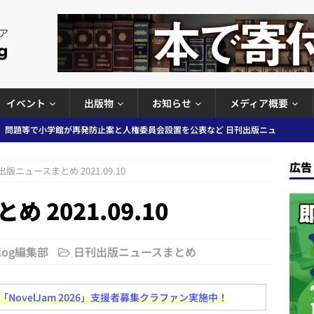
イベント
出版物
お知らせ
メディア概要
ガワン」問題の第三者委員会調査報告書を公開など 日刊出版ニュースまと
ースまとめ
広告
版ニュースまとめ 2021.09.10
者向けポータルサイト提供開始」「EUが生成AIコンテンツの識別表示を義
2021.09.10
＆コラム #726（2026年7月26日～8月1日）
週刊出版ニュースま
コンテンツの識別表示を義務化など 日刊出版ニュースまとめ 2026.08.02
Blog編集部
日刊出版ニュースまとめ
ovelJam 2026」支援者募集クラファン実施中！
ラミング教育にAI活用方針など 日刊出版ニュースまとめ 2026.08.01