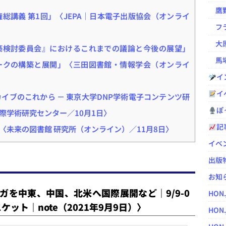
鷹野凌の
総講義 第1回」〈JEPA｜日本電子出版協会（オンライ
フラ
大原
築検討委員会』におけるこれまでの議論と今後の展望」
馬場
ークの構築と展開」〈三田図書館・情報学会（オンライ
イ
イ
イブのこれから － 東京大学DNP学術電子コンテンツ研
ぽっ
際学術研究センター／10月1日〉
記
未来の図書館 研究所（オンライン）／11月8日〉
イベ
出版
お知
ガを中東、中国、北米へ国際展開など｜9/9-0
HON
ット｜note（2021年9月9日）〉
HON.