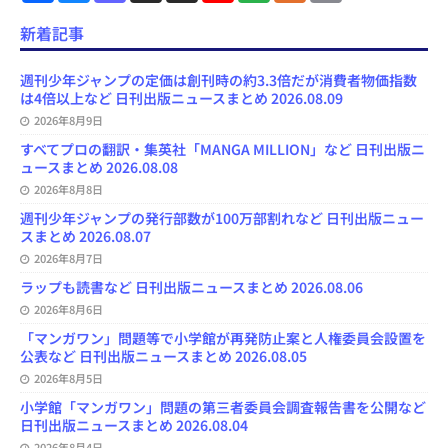
c
u
s
r
u
e
e
a
e
e
t
e
T
d
d
i
新着記事
b
s
o
a
u
l
l
o
k
d
d
b
y
o
y
o
s
e
週刊少年ジャンプの定価は創刊時の約3.3倍だが消費者物価指数
k
n
C
は4倍以上など 日刊出版ニュースまとめ 2026.08.09
h
2026年8月9日
a
n
すべてプロの翻訳・集英社「MANGA MILLION」など 日刊出版ニ
n
ュースまとめ 2026.08.08
e
l
2026年8月8日
週刊少年ジャンプの発行部数が100万部割れなど 日刊出版ニュー
スまとめ 2026.08.07
2026年8月7日
ラップも読書など 日刊出版ニュースまとめ 2026.08.06
2026年8月6日
「マンガワン」問題等で小学館が再発防止案と人権委員会設置を
公表など 日刊出版ニュースまとめ 2026.08.05
2026年8月5日
小学館「マンガワン」問題の第三者委員会調査報告書を公開など
日刊出版ニュースまとめ 2026.08.04
2026年8月4日