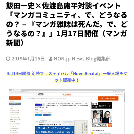
飯田一史×佐渡島庸平対談イベント
「マンガコミュニティ、で、どうなる
の？ – 『マンガ雑誌は死んだ。で、ど
うなるの？』」1月17日開催（マンガ
新聞）
2019年1月16日
HON.jp News Blog編集部
9月19日開催 朗読フェスティバル「NovelRecital」一般入場チケ
ット販売中！