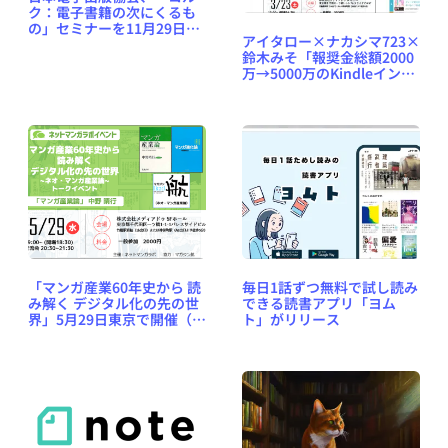
ク：電子書籍の次にくるも
の」セミナーを11月29日に
アイタロー×ナカシマ723×
東京都・飯田橋で開催
鈴木みそ「報奨金総額2000
万→5000万のKindleインデ
ィーズトップ体験談トー
ク」3月23日開催（マンガ新
聞）
「マンガ産業60年史から 読
毎日1話ずつ無料で試し読み
み解く デジタル化の先の世
できる読書アプリ「ヨム
界」5月29日東京で開催（中
ト」がリリース
野晴行／ネットマンガラ
ボ）