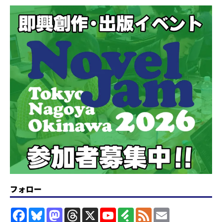
フォロー
F
B
M
T
X
Y
F
F
E
a
l
a
h
o
e
e
m