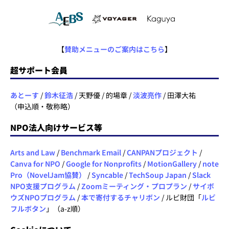
【
賛助メニューのご案内はこちら
】
超サポート会員
あとーす
/
鈴木征浩
/ 天野優 / 的場章 /
淡波亮作
/ 田澤大祐
（申込順・敬称略）
NPO法人向けサービス等
Arts and Law
/
Benchmark Email
/
CANPANプロジェクト
/
Canva for NPO
/
Google for Nonprofits
/
MotionGallery
/
note
Pro（NovelJam協賛）
/
Syncable
/
TechSoup Japan
/
Slack
NPO支援プログラム
/
Zoomミーティング・プロプラン
/
サイボ
ウズNPOプログラム
/
本で寄付するチャリボン
/ ルビ財団「
ルビ
フルボタン
」（a-z順）