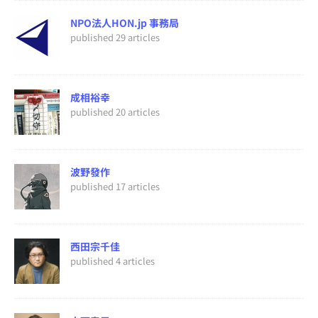
NPO法人HON.jp 事務局
published 29 articles
成相裕幸
published 20 articles
波野發作
published 17 articles
西田宗千佳
published 4 articles