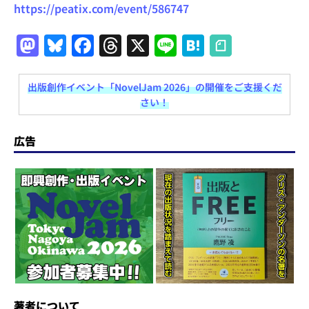
https://peatix.com/event/586747
M
Bl
F
T
X
Li
H
a
u
a
h
n
at
st
e
c
re
e
e
出版創作イベント「NovelJam 2026」の開催をご支援くだ
さい！
o
s
e
a
n
d
k
b
d
a
広告
o
y
o
s
n
o
k
著者について