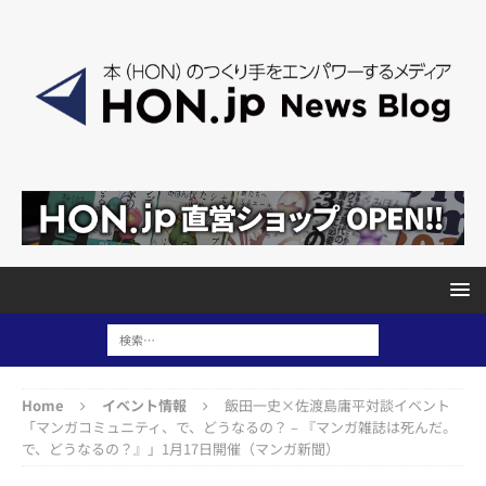
Home
イベント情報
飯田一史×佐渡島庸平対談イベント
「マンガコミュニティ、で、どうなるの？ – 『マンガ雑誌は死んだ。
で、どうなるの？』」1月17日開催（マンガ新聞）