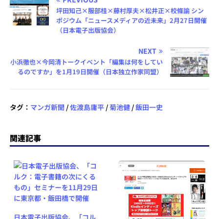
坪田知己×服部桂×藤村厚夫×松井正×校條諭 シン
ポジウム「ニュースメディアの近未来」2月27日開催
（日本電子出版協会）
NEXT
小浜徹也×今岡清トークイベント「編集は何をしてい
るのですか」を1月19日開催（日本独立作家同盟）
タグ：
マンガ新聞
/
佐渡島庸平
/
菊池健
/
飯田一史
関連記事
日本電子出版協会、「コル