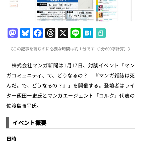
M
Bl
F
T
X
Li
H
a
u
a
h
n
at
《この記事を読むのに必要な時間は約 1 分です（1分600字計算）》
st
e
c
re
e
e
o
s
e
a
n
株式会社マンガ新聞は1月17日、対談イベント「マン
d
k
b
d
a
ガコミュニティ、で、どうなるの？ – 『マンガ雑誌は死
o
y
o
s
んだ。で、どうなるの？』」を開催する。登壇者はライ
n
o
ター飯田一史氏とマンガエージェント「コルク」代表の
k
佐渡島庸平氏。
イベント概要
日時