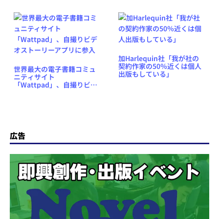
加Harlequin社「我が社の
契約作家の50％近くは個人
世界最大の電子書籍コミュ
出版もしている」
ニティサイト
「Wattpad」、自撮りビデ
オストーリーアプリに参入
広告