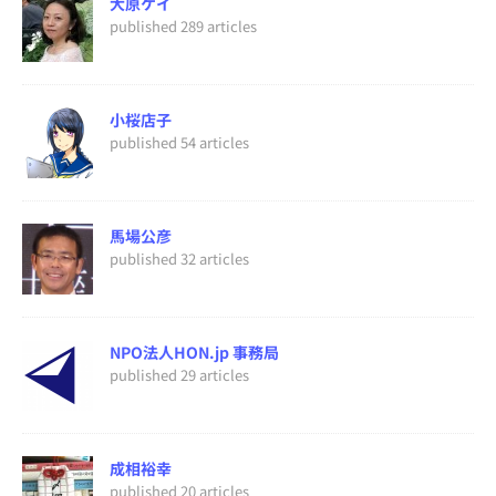
大原ケイ
published 289 articles
小桜店子
published 54 articles
馬場公彦
published 32 articles
NPO法人HON.jp 事務局
published 29 articles
成相裕幸
published 20 articles