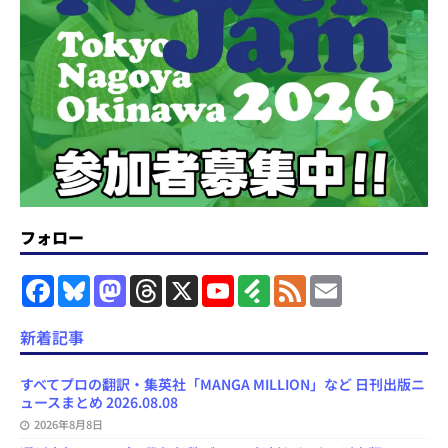
フォロー
F
B
M
T
X
Y
F
F
E
a
l
a
h
o
e
e
m
c
u
s
r
u
e
e
a
e
e
t
e
T
d
d
i
新着記事
b
s
o
a
u
l
l
o
k
d
d
b
y
o
y
o
s
e
すべてプロの翻訳・集英社「MANGA MILLION」など 日刊出版ニ
k
n
C
ュースまとめ 2026.08.08
h
2026年8月8日
a
n