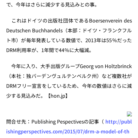
n
o
で、今年はさらに減少する見込みとの事。
k
これはドイツの出版社団体であるBoersenverein des
Deutschen Buchhandels（本部：ドイツ・フランクフル
ト市）が毎年発表している数値で、2013年は55％だった
DRM利用率が、1年間で44％に大幅減。
今年に入り、大手出版グループGeorg von Holtzbrinck
（本社：独バーデンヴュルテンベルク州）など複数社が
DRMフリー宣言をしているため、今年の数値はさらに減
少する見込みだ。【hon.jp】
問合せ先：Publishing Pespectivesの記事（
http://publ
ishingperspectives.com/2015/07/drm-a-model-of-th