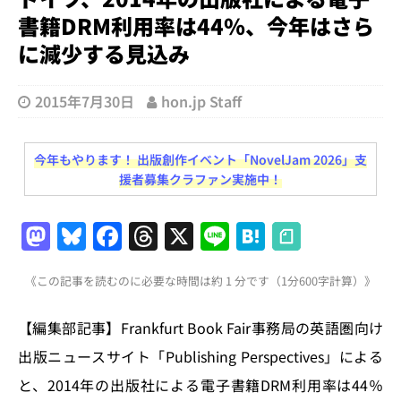
書籍DRM利用率は44％、今年はさら
に減少する見込み
2015年7月30日
hon.jp Staff
今年もやります！ 出版創作イベント「NovelJam 2026」支
援者募集クラファン実施中！
M
Bl
F
T
X
Li
H
a
u
a
h
n
at
《この記事を読むのに必要な時間は約 1 分です（1分600字計算）》
st
e
c
re
e
e
o
s
e
a
n
【編集部記事】Frankfurt Book Fair事務局の英語圏向け
d
k
b
d
a
出版ニュースサイト「Publishing Perspectives」による
o
y
o
s
と、2014年の出版社による電子書籍DRM利用率は44％