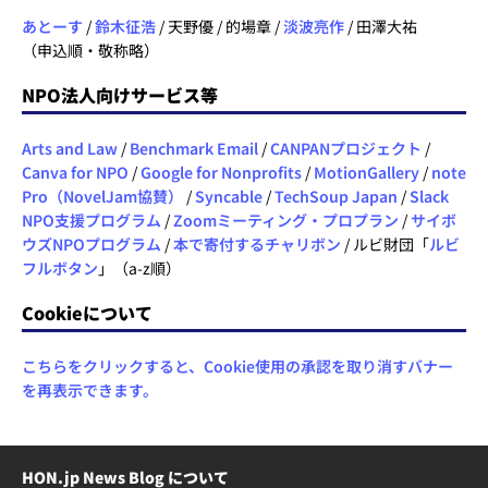
あとーす
/
鈴木征浩
/ 天野優 / 的場章 /
淡波亮作
/ 田澤大祐
（申込順・敬称略）
NPO法人向けサービス等
Arts and Law
/
Benchmark Email
/
CANPANプロジェクト
/
Canva for NPO
/
Google for Nonprofits
/
MotionGallery
/
note
Pro（NovelJam協賛）
/
Syncable
/
TechSoup Japan
/
Slack
NPO支援プログラム
/
Zoomミーティング・プロプラン
/
サイボ
ウズNPOプログラム
/
本で寄付するチャリボン
/ ルビ財団「
ルビ
フルボタン
」（a-z順）
Cookieについて
こちらをクリックすると、Cookie使用の承認を取り消すバナー
を再表示できます。
HON.jp News Blog について