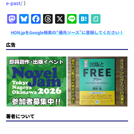
e-past/
）
M
Bl
F
T
X
Li
H
a
u
a
h
n
at
HON.jpをGoogle検索の“優先ソース”に登録してください！
st
e
c
re
e
e
o
s
e
a
n
広告
d
k
b
d
a
o
y
o
s
n
o
k
著者について