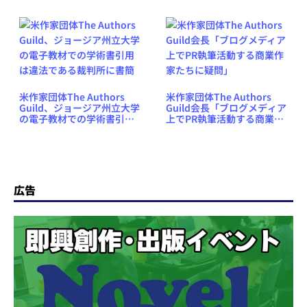
米作家団体The Authors
米作家団体The Authors
Guild、ジョージア州立大学
Guild会長「ブログメディア
の電子教材での学術書引用
上でPR執筆活動する商業作
は違法である裁判所に書簡
家たちに疑問」
広告