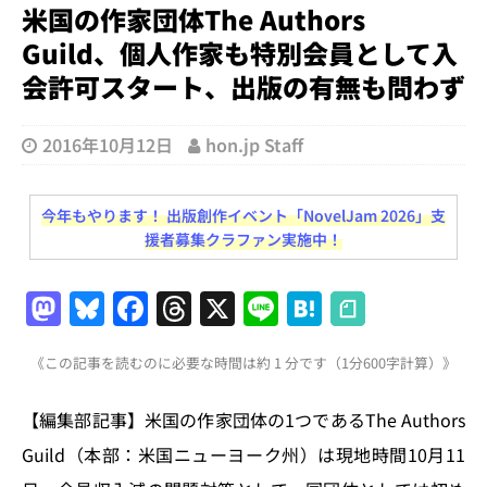
米国の作家団体The Authors
Guild、個人作家も特別会員として入
会許可スタート、出版の有無も問わず
2016年10月12日
hon.jp Staff
今年もやります！ 出版創作イベント「NovelJam 2026」支
援者募集クラファン実施中！
M
Bl
F
T
X
Li
H
a
u
a
h
n
at
《この記事を読むのに必要な時間は約 1 分です（1分600字計算）》
st
e
c
re
e
e
o
s
e
a
n
【編集部記事】米国の作家団体の1つであるThe Authors
d
k
b
d
a
Guild（本部：米国ニューヨーク州）は現地時間10月11
o
y
o
s