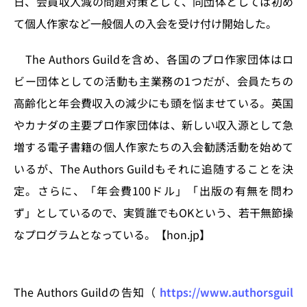
日、会員収入減の問題対策として、同団体としては初め
n
o
て個人作家など一般個人の入会を受け付け開始した。
k
The Authors Guildを含め、各国のプロ作家団体はロ
ビー団体としての活動も主業務の1つだが、会員たちの
高齢化と年会費収入の減少にも頭を悩ませている。英国
やカナダの主要プロ作家団体は、新しい収入源として急
増する電子書籍の個人作家たちの入会勧誘活動を始めて
いるが、The Authors Guildもそれに追随することを決
定。さらに、「年会費100ドル」「出版の有無を問わ
ず」としているので、実質誰でもOKという、若干無節操
なプログラムとなっている。【hon.jp】
The Authors Guildの告知（
https://www.authorsguil