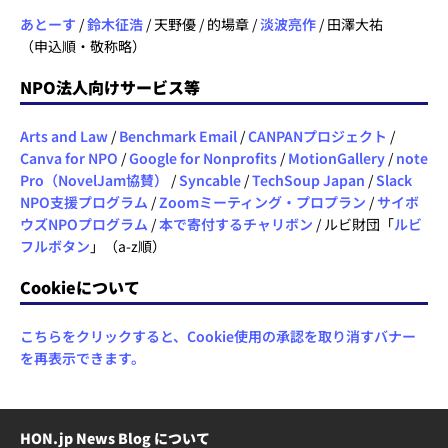
あとーす
/
鈴木征浩
/ 天野優 / 的場章 /
淡波亮作
/ 田澤大祐
（申込順・敬称略）
NPO法人向けサービス等
Arts and Law
/
Benchmark Email
/
CANPANプロジェクト
/
Canva for NPO
/
Google for Nonprofits
/
MotionGallery
/
note
Pro（NovelJam協賛）
/
Syncable
/
TechSoup Japan
/
Slack
NPO支援プログラム
/
Zoomミーティング・プロプラン
/
サイボ
ウズNPOプログラム
/
本で寄付するチャリボン
/ ルビ財団「
ルビ
フルボタン
」（a-z順）
Cookieについて
こちらをクリックすると、Cookie使用の承認を取り消すバナー
を再表示できます。
HON.jp News Blog について