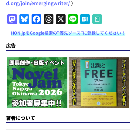
d.org/join/emergingwriter/
）
M
Bl
F
T
X
Li
H
a
u
a
h
n
at
HON.jpをGoogle検索の“優先ソース”に登録してください！
st
e
c
re
e
e
o
s
e
a
n
広告
d
k
b
d
a
o
y
o
s
n
o
k
著者について