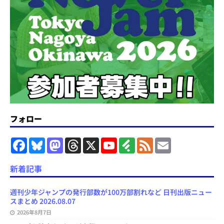
フォロー
F
B
M
T
X
Y
F
F
E
a
l
a
h
o
e
e
m
c
u
s
r
u
e
e
a
e
e
t
e
T
d
d
i
新着記事
b
s
o
a
u
l
l
o
k
d
d
b
y
o
y
o
s
e
週刊少年ジャンプの発行部数が100万部割れなど 日刊出版ニュー
k
n
C
スまとめ 2026.08.07
h
2026年8月7日
a
n