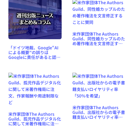
米作家団体The Authors
Guild、同性婚カップルのた
め著作権法を文言修正する
「ドイツ地裁、Google“AI
ことに賛同
による概要”の誤りは
Googleに責任があると認
定」「KADOKAWAに公取委
がまた勧告、こんどはフリ
ーランス法」など、週刊出
版ニュースまとめ＆コラム
#719（2026年6月7日～13
日）
米作家団体The Authors
Guild、出版社からの電子書
米作家団体The Authors
籍支払いロイヤリティ率
Guild、孤児作品デジタル化
「50％を希望」
に関して米著作権局に注
文、作家報酬や用途制限な
ど