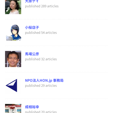
大原ケイ
published 289 articles
小桜店子
published 54 articles
馬場公彦
published 32 articles
NPO法人HON.jp 事務局
published 29 articles
成相裕幸
published 20 articles