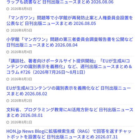
ラップも読書など 日刊出版ニュースまとめ 2026.08.06
n
e
2026年8月6日
l
「マンガワン」問題等で小学館が再発防止案と人権委員会設置を
公表など 日刊出版ニュースまとめ 2026.08.05
2026年8月5日
小学館「マンガワン」問題の第三者委員会調査報告書を公開など
日刊出版ニュースまとめ 2026.08.04
2026年8月4日
「講談社、著者向けポータルサイト提供開始」「EUが生成AIコ
ンテンツの識別表示を義務化」など、週刊出版ニュースまとめ＆
コラム #726（2026年7月26日～8月1日）
2026年8月3日
EUが生成AIコンテンツの識別表示を義務化など 日刊出版ニュー
スまとめ 2026.08.02
2026年8月2日
文科省、プログラミング教育にAI活用方針など 日刊出版ニュース
まとめ 2026.08.01
2026年8月1日
HON.jp News Blogに拡張検索生成（RAG）で回答を返すチャッ
トボットを設置など 日刊出版ニュースまとめ 2026.07.31