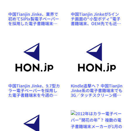
中国Tianjin Jinke、業界で
中国Tianjin Jinkeが5イン
初めてSiPix製電子ペーパー
チ画面の“小型ボディ”電子
を採用した電子書籍端末
書籍端末、OEM先でも近日
「Hanlin A6」「A9」シリ
発売開始
ーズを発表
中国Tianjin Jinke、9.7型カ
Kindle追撃へ？ 中国Tianjin
ラー電子ペーパーを採用し
Jinke系の電子書籍端末でも
た電子書籍端末を今週の
3G／タッチスクリーン搭載
International CES会場でデ
型が登場か
モ予定