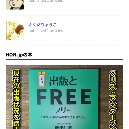
published 1 articles
ふくだりょうこ
published 1 articles
HON.jpの本