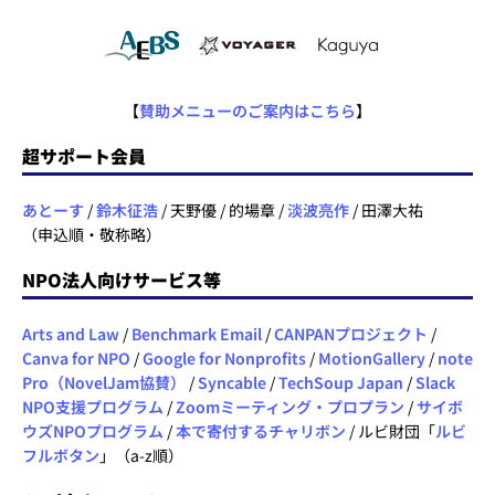
【
賛助メニューのご案内はこちら
】
超サポート会員
あとーす
/
鈴木征浩
/ 天野優 / 的場章 /
淡波亮作
/ 田澤大祐
（申込順・敬称略）
NPO法人向けサービス等
Arts and Law
/
Benchmark Email
/
CANPANプロジェクト
/
Canva for NPO
/
Google for Nonprofits
/
MotionGallery
/
note
Pro（NovelJam協賛）
/
Syncable
/
TechSoup Japan
/
Slack
NPO支援プログラム
/
Zoomミーティング・プロプラン
/
サイボ
ウズNPOプログラム
/
本で寄付するチャリボン
/ ルビ財団「
ルビ
フルボタン
」（a-z順）