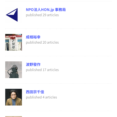
NPO法人HON.jp 事務局
published 29 articles
成相裕幸
published 20 articles
波野發作
published 17 articles
西田宗千佳
published 4 articles