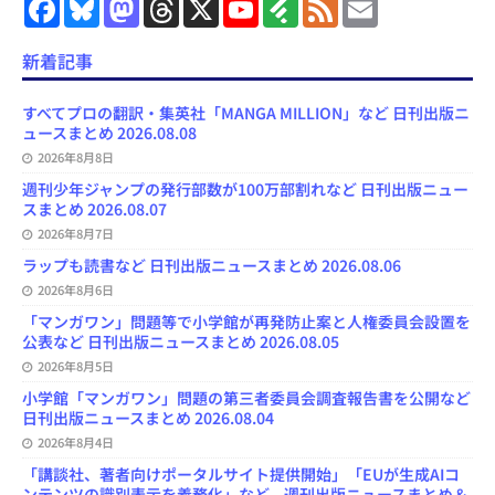
F
B
M
T
X
Y
F
F
E
a
l
a
h
o
e
e
m
c
u
s
r
u
e
e
a
e
e
t
e
T
d
d
i
新着記事
b
s
o
a
u
l
l
o
k
d
d
b
y
o
y
o
s
e
すべてプロの翻訳・集英社「MANGA MILLION」など 日刊出版ニ
k
n
C
ュースまとめ 2026.08.08
h
2026年8月8日
a
n
週刊少年ジャンプの発行部数が100万部割れなど 日刊出版ニュー
n
スまとめ 2026.08.07
e
l
2026年8月7日
ラップも読書など 日刊出版ニュースまとめ 2026.08.06
2026年8月6日
「マンガワン」問題等で小学館が再発防止案と人権委員会設置を
公表など 日刊出版ニュースまとめ 2026.08.05
2026年8月5日
小学館「マンガワン」問題の第三者委員会調査報告書を公開など
日刊出版ニュースまとめ 2026.08.04
2026年8月4日
「講談社、著者向けポータルサイト提供開始」「EUが生成AIコ
ンテンツの識別表示を義務化」など、週刊出版ニュースまとめ＆