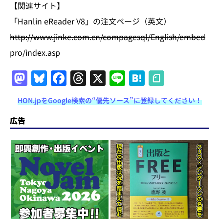
【関連サイト】
「Hanlin eReader V8」の注文ページ（英文）
http://www.jinke.com.cn/compagesql/English/embed
pro/index.asp
M
Bl
F
T
X
Li
H
a
u
a
h
n
at
HON.jpをGoogle検索の“優先ソース”に登録してください！
st
e
c
re
e
e
o
s
e
a
n
広告
d
k
b
d
a
o
y
o
s
n
o
k