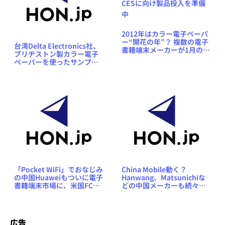
2012年はカラー電子ペーパ
ー“開花の年”？ 複数の電子
台湾Delta Electronics社、
書籍端末メーカーが1月の
ブリヂストン製カラー電子
CESに向け製品投入を準備
ペーパーを使ったサンプル
中
電子書籍端末をCES展示会
でデモ
「Pocket WiFi」でおなじみ
China Mobile動く？
の中国Huaweiもついに電子
Hanwang、Matsunichiな
書籍端末市場に、米国FCC
どの中国メーカーも続々と
に「T62W」を申請
電子書籍端末に本格参入へ
広告