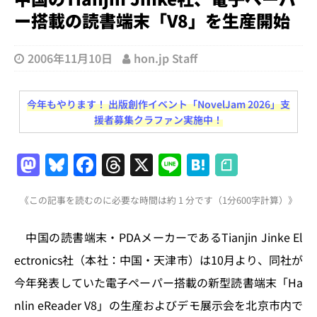
ー搭載の読書端末「V8」を生産開始
2006年11月10日
hon.jp Staff
今年もやります！ 出版創作イベント「NovelJam 2026」支
援者募集クラファン実施中！
M
Bl
F
T
X
Li
H
a
u
a
h
n
at
《この記事を読むのに必要な時間は約 1 分です（1分600字計算）》
st
e
c
re
e
e
o
s
e
a
n
中国の読書端末・PDAメーカーであるTianjin Jinke El
d
k
b
d
a
ectronics社（本社：中国・天津市）は10月より、同社が
o
y
o
s
今年発表していた電子ペーパー搭載の新型読書端末「Ha
n
o
nlin eReader V8」の生産およびデモ展示会を北京市内で