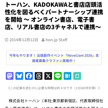
トーハン、KADOKAWAと書店店頭活
性化を図るべくパートナーシップ連携
を開始 〜 オンライン書店、電子書
店、リアル書店の3チャネルで連携〜
2014年12月12日
hon.jp Staff
今年もやります！ 出版創作イベント「NovelJam 2026」支
援者募集クラファン実施中！
M
Bl
F
T
X
Li
H
a
u
a
h
n
at
《この記事を読むのに必要な時間は約 4 分です（1分600字計算）》
st
e
c
re
e
e
o
s
e
a
n
株式会社トーハン（本社:東京都新宿区、代表取締役社
d
k
b
d
a