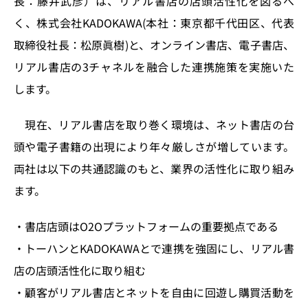
長：藤井武彦）は、リアル書店の店頭活性化を図るべ
o
y
o
s
く、株式会社KADOKAWA(本社：東京都千代田区、代表
n
o
取締役社長：松原眞樹)と、オンライン書店、電子書店、
k
リアル書店の3チャネルを融合した連携施策を実施いた
します。
現在、リアル書店を取り巻く環境は、ネット書店の台
頭や電子書籍の出現により年々厳しさが増しています。
両社は以下の共通認識のもと、業界の活性化に取り組み
ます。
・書店店頭はO2Oプラットフォームの重要拠点である
・トーハンとKADOKAWAとで連携を強固にし、リアル書
店の店頭活性化に取り組む
・顧客がリアル書店とネットを自由に回遊し購買活動を