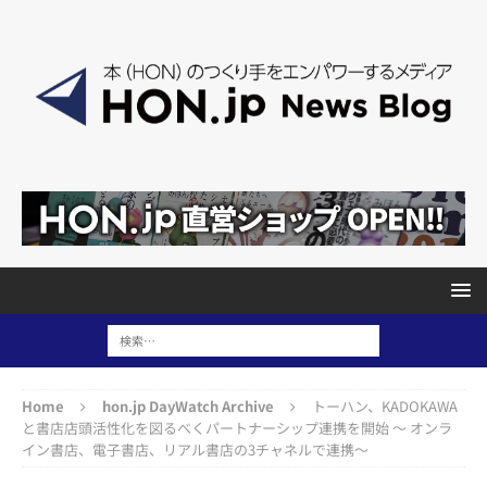
Home
hon.jp DayWatch Archive
トーハン、KADOKAWA
と書店店頭活性化を図るべくパートナーシップ連携を開始 〜 オンラ
イン書店、電子書店、リアル書店の3チャネルで連携〜