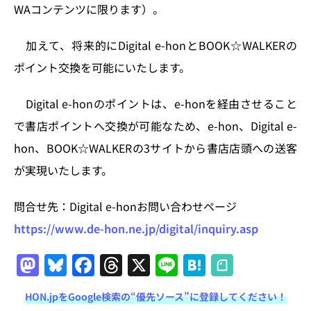
WAコンテンツに限ります）。
加えて、将来的にDigital e-honとBOOK☆WALKERの
ポイント交換を可能にいたします。
Digital e-honのポイントは、e-honを経由させること
で書店ポイントへ交換が可能なため、e-hon、Digital e-
hon、BOOK☆WALKERの3サイトから書店店頭への送客
が実現いたします。
問合せ先：Digital e-honお問い合わせページ
https://www.de-hon.ne.jp/digital/inquiry.asp
M
Bl
F
T
X
Li
H
a
u
a
h
n
at
HON.jpをGoogle検索の“優先ソース”に登録してください！
st
e
c
re
e
e