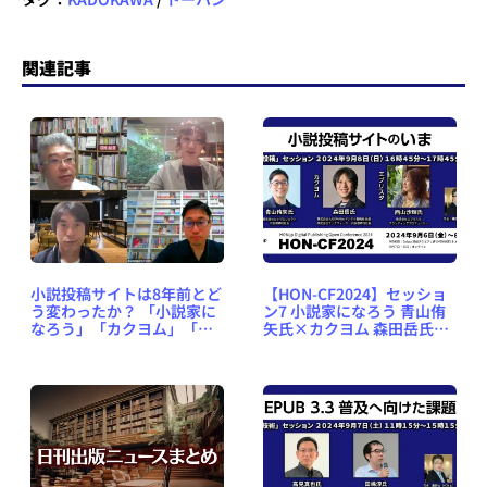
関連記事
小説投稿サイトは8年前とど
【HON-CF2024】セッショ
う変わったか？ 「小説家に
ン7 小説家になろう 青山侑
なろう」「カクヨム」「エ
矢氏×カクヨム 森田岳氏×
ブリスタ」に聞く【HON-
エブリスタ 西山沙輝氏×鷹
CF2024レポート】
野凌「小説投稿サイトのい
ま」〈オンライン／2024年
9月8日（日）16時45分か
ら〉