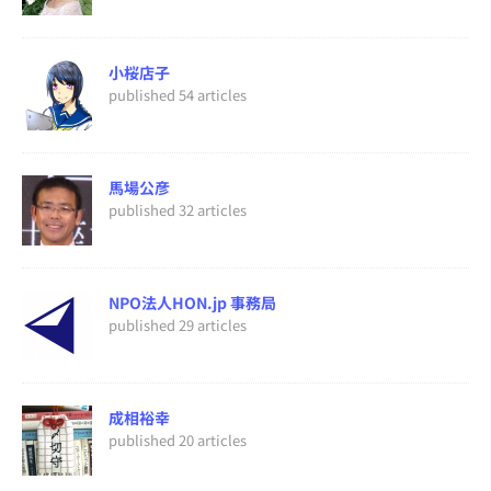
小桜店子
published 54 articles
馬場公彦
published 32 articles
NPO法人HON.jp 事務局
published 29 articles
成相裕幸
published 20 articles