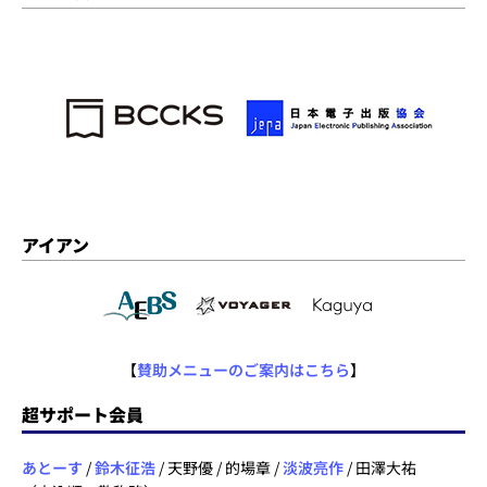
アイアン
【
賛助メニューのご案内はこちら
】
超サポート会員
あとーす
/
鈴木征浩
/ 天野優 / 的場章 /
淡波亮作
/ 田澤大祐