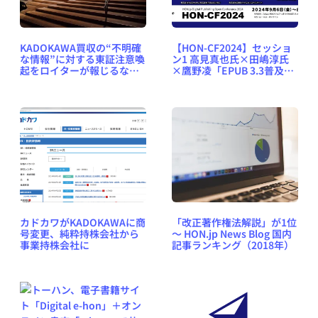
KADOKAWA買収の“不明確
【HON-CF2024】セッショ
な情報”に対する東証注意喚
ン1 高見真也氏×田嶋淳氏
起をロイターが報じるなど
×鷹野凌「EPUB 3.3普及へ
日刊出版ニュースまとめ
向けた課題」〈オンライン
2024.11.21
／2024年9月7日（土）11時
15分から〉
カドカワがKADOKAWAに商
「改正著作権法解説」が1位
号変更、純粋持株会社から
～ HON.jp News Blog 国内
事業持株会社に
記事ランキング（2018年）