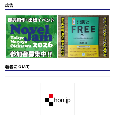
o
s
e
a
n
広告
d
k
b
d
a
o
y
o
s
n
o
k
著者について