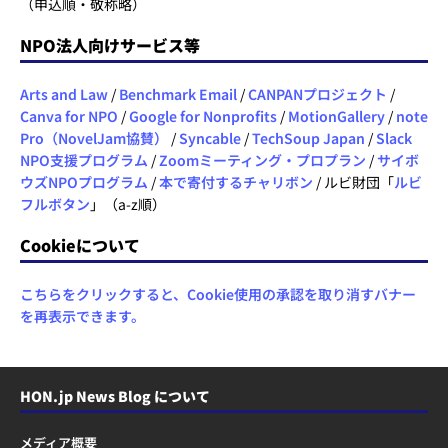
（申込順・敬称略）
NPO法人向けサービス等
Arts and Law
/
Benchmark Email
/
CANPANプロジェクト
/
Canva for NPO
/
Google for Nonprofits
/
MotionGallery
/
note
Pro（NovelJam協賛）
/
Syncable
/
TechSoup Japan
/
Slack
NPO支援プログラム
/
Zoomミーティング・プロプラン
/
サイボ
ウズNPOプログラム
/
本で寄付するチャリボン
/ ルビ財団「
ルビ
フルボタン
」（a-z順）
Cookieについて
こちらをクリックすると、Cookie使用の承認を取り消すバナー
を再表示できます。
HON.jp News Blog について
メディア概要