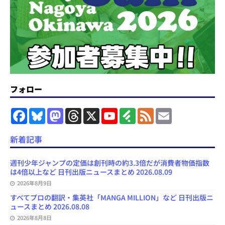
フォロー
F
B
M
T
X
Y
F
F
E
a
l
a
h
o
e
e
m
c
u
s
r
u
e
e
a
e
e
t
e
T
d
d
i
新着記事
b
s
o
a
u
l
l
o
k
d
d
b
y
o
y
o
s
e
週刊少年ジャンプの定価は創刊時の約3.3倍だが消費者物価指数
k
n
C
は4倍以上など 日刊出版ニュースまとめ 2026.08.09
h
2026年8月9日
a
n
すべてプロの翻訳・集英社「MANGA MILLION」など 日刊出版ニ
n
ュースまとめ 2026.08.08
e
l
2026年8月8日