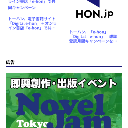
トーハン、電子書籍サイト
「Digital e-hon」＋オンラ
イン書店「e-hon」で共同
トーハン、「e-hon」
キャンペーン
「Digital e-hon」 雑誌
愛読月間キャンペーンを実
施 〜紙の雑誌と電子雑誌
のコラボレーション〜
広告