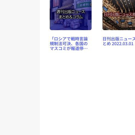
「ロシアで戦時言論
日刊出版ニュー
規制法可決、各国の
とめ 2022.03.01
マスコミが報道停止
へ」「アマゾン実店
舗閉鎖」など、週刊
出版ニュースまとめ
＆コラム #512（2022
年2月27日～3月5日）