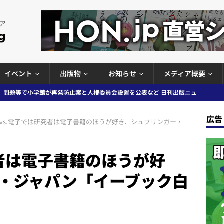
イベント
出版物
お知らせ
メディア概要
」問題等で小学館が再発防止案と人権委員会設置を公表など 日刊出版ニュ
出版ニュースまとめ
広告
vs.電子では研究者は電子書籍のほうが好き、シュプリンガー・
ガワン」問題の第三者委員会調査報告書を公開など 日刊出版ニュースまと
ースまとめ
究者は電子書籍のほうが好
者向けポータルサイト提供開始」「EUが生成AIコンテンツの識別表示を義
・ジャパン「イーブック白
＆コラム #726（2026年7月26日～8月1日）
週刊出版ニュースま
コンテンツの識別表示を義務化など 日刊出版ニュースまとめ 2026.08.02