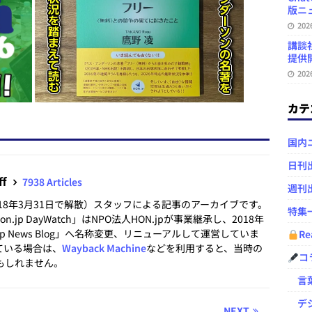
版ニュ
20
講談
提供開
20
カテ
国内
日刊
ff
7938 Articles
週刊
2018年3月31日で解散）スタッフによる記事のアーカイブです。
特集
.jp DayWatch」はNPO法人HON.jpが事業継承し、2018年
.jp News Blog」へ名称変更、リニューアルして運営していま
Re
ている場合は、
Wayback Machine
などを利用すると、当時の
コ
もしれません。
言葉
デジ
NEXT