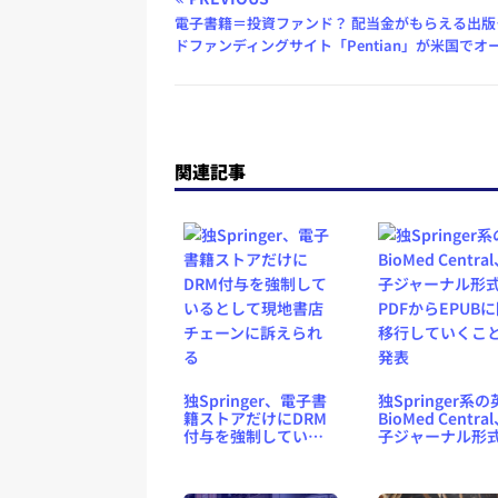
電子書籍＝投資ファンド？ 配当金がもらえる出版
ドファンディングサイト「Pentian」が米国でオ
関連記事
独Springer、電子書
独Springer系の
籍ストアだけにDRM
BioMed Centra
付与を強制している
子ジャーナル形
として現地書店チェ
PDFからEPUB
ーンに訴えられる
移行していくこ
発表