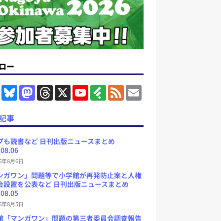
ロー
F
B
M
T
X
Y
F
F
E
a
l
a
h
o
e
e
m
c
u
s
r
u
e
e
a
e
e
t
e
T
d
d
i
記事
b
s
o
a
u
l
l
o
k
d
d
b
y
o
y
o
s
e
プも読書など 日刊出版ニュースまとめ
k
n
C
.08.06
h
a
26年8月6日
n
ンガワン」問題等で小学館が再発防止案と人権
n
e
会設置を公表など 日刊出版ニュースまとめ
l
.08.05
26年8月5日
館「マンガワン」問題の第三者委員会調査報告