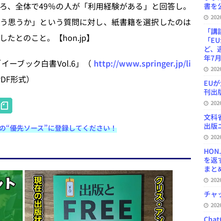
ろ、全体で49％の人が「利用経験がある」と回答し。
書を公
20
う思うか」という質問に対し、紙書籍を選択したのは
「講
たとのこと。【hon.jp】
「E
ど、
年7月
ーブック白書Vol.6」（
http://www.springer.jp/li
20
DF形式）
EU
刊出版
H
20
at
文科
出版ニ
e検索の“優先ソース”に登録してください！
e
20
n
HON
を返
a
まとめ 
20
チャ
20
Ch