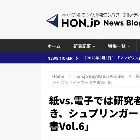
ホーム
新着記事
特集一覧
[ 2026年8月5日 ]
「マンガワン
NEWS TICKER
ースまとめ 2026.08.05
日刊
Home
hon.jp DayWatch Archive
紙
[ 2026年8月4日 ]
小学館「マン
ジャパン「イーブック白書Vol.6」
め 2026.08.04
日刊出版ニュ
紙vs.電子では研
[ 2026年8月3日 ]
「講談社、著
き、シュプリンガー
務化」など、週刊出版ニュースまとめ
書Vol.6」
とめ＆コラム
[ 2026年8月2日 ]
EUが生成AI