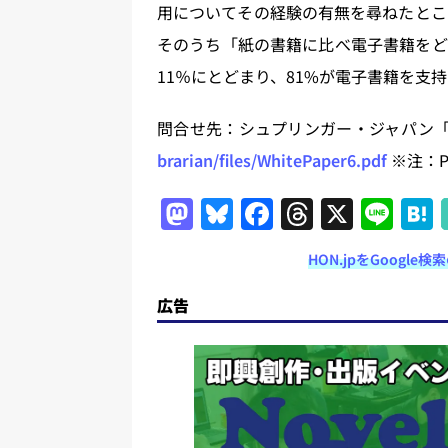
用についてその経験の有無を尋ねたとこ
そのうち「紙の書籍に比べ電子書籍をど
11％にとどまり、81%が電子書籍を支持し
問合せ先：シュプリンガー・ジャパン「イ
brarian/files/WhitePaper6.pdf
※注：P
M
Bl
F
T
X
Li
a
u
a
h
n
HON.jpをGoogl
st
e
c
re
e
o
s
e
a
広告
d
k
b
d
o
y
o
s
n
o
k