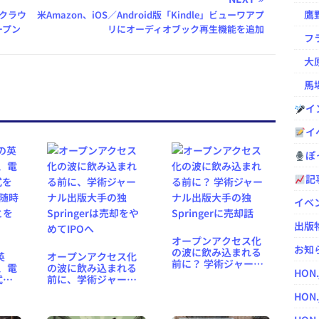
鷹野凌の
クラウ
米Amazon、iOS／Android版「Kindle」ビューワアプ
ープン
リにオーディオブック再生機能を追加
フラ
大原
馬場
イ
イ
ぽっ
記
イベ
出版
オープンアクセス化
お知
の波に飲み込まれる
英
オープンアクセス化
前に？ 学術ジャーナ
l、電
の波に飲み込まれる
HON
ル出版大手の独
式を
前に、学術ジャーナ
Springerに売却話
に随時
ル出版大手の独
HON.
とを
Springerは売却をや
めてIPOへ