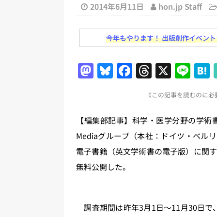
日刊出版ニュースまとめ
2014年6月11日
hon.jp Staff
[ 2026年8月1日 ]
文科省、プログ
今年もやります！ 出版創作イベント「N
日刊出版ニュースまとめ
[ 2026年7月31日 ]
HON.jp 
M
Bl
F
T
X
Li
日刊出版ニュースまとめ 2026.07
a
u
a
h
n
[ 2026年7月30日 ]
チャットボ
《この記事を読むのに必要
st
e
c
re
e
[ 2026年7月30日 ]
ChatGPT
o
s
e
a
【編集部記事】科学・医学分野の学術書籍・学術ジ
刊出版ニュースまとめ
d
k
b
d
Mediaグループ（本社：ドイツ・ベル
[ 2026年7月29日 ]
講談社、著
o
y
o
s
電子書籍（英文学術書の電子版）に関す
とめ 2026.07.29
日刊出版ニ
n
o
無料公開した。
[ 2026年8月6日 ]
ラップも読書な
k
調査期間は昨年3月1日〜11月30日で