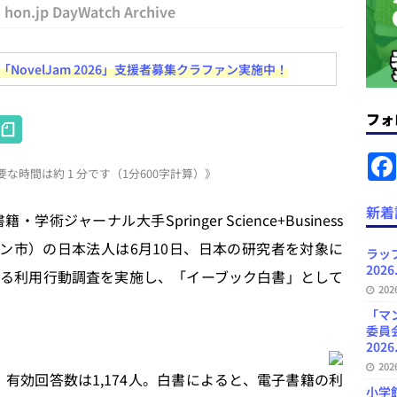
hon.jp DayWatch Archive
ラミング教育にAI活用方針など 日刊出版ニュースまとめ 2026.08.01
ovelJam 2026」支援者募集クラファン実施中！
News Blogに拡張検索生成（RAG）で回答を返すチャットボットを設置など
フォ
H
.31
日刊出版ニュースまとめ
at
ット（ベータ版）を公開しました
お知らせ
な時間は約 1 分です（1分600字計算）》
e
が文体模写を拒否するようになど 日刊出版ニュースまとめ 2026.07.30
日
n
新着
ャーナル大手Springer Science+Business
a
リン市）の日本法人は6月10日、日本の研究者を対象に
者向けポータルサイト・プラスコネクト提供開始など 日刊出版ニュースま
ラッ
2026
る利用行動調査を実施し、「イーブック白書」として
ュースまとめ
20
ど 日刊出版ニュースまとめ 2026.08.06
日刊出版ニュースまとめ
「マ
委員
2026
20
、有効回答数は1,174人。白書によると、電子書籍の利
小学