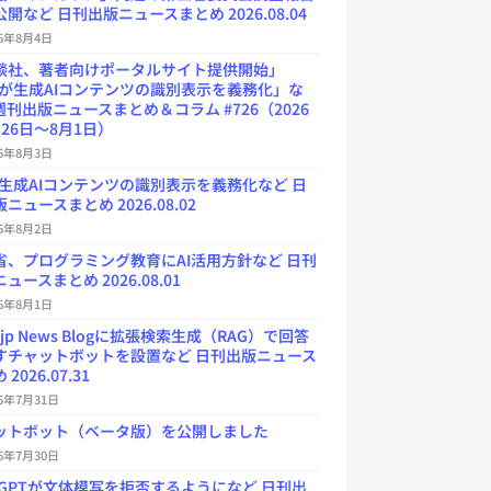
開など 日刊出版ニュースまとめ 2026.08.04
26年8月4日
談社、著者向けポータルサイト提供開始」
Uが生成AIコンテンツの識別表示を義務化」な
週刊出版ニュースまとめ＆コラム #726（2026
26日～8月1日）
26年8月3日
が生成AIコンテンツの識別表示を義務化など 日
ニュースまとめ 2026.08.02
26年8月2日
省、プログラミング教育にAI活用方針など 日刊
ュースまとめ 2026.08.01
26年8月1日
.jp News Blogに拡張検索生成（RAG）で回答
すチャットボットを設置など 日刊出版ニュース
2026.07.31
26年7月31日
ットボット（ベータ版）を公開しました
26年7月30日
atGPTが文体模写を拒否するようになど 日刊出