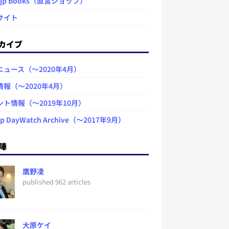
.jp Books（直営ショップ）
サイト
カイブ
ニュース（～2020年4月）
情報（～2020年4月）
ント情報（～2019年10月）
jp DayWatch Archive（～2017年9月）
陣
鷹野凌
published 962 articles
大原ケイ