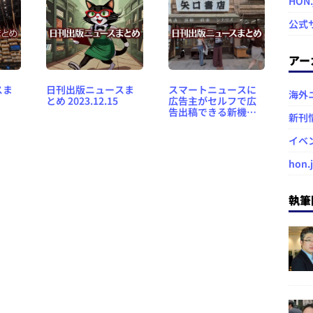
HON
公式
アー
スま
日刊出版ニュースま
スマートニュースに
海外
とめ 2023.12.15
広告主がセルフで広
告出稿できる新機能
新刊
など 日刊出版ニュー
スまとめ 2025.07.11
イベ
hon.
執筆