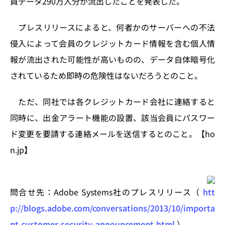
員データ290万人分が流出したことを発表した。
n
o
k
プレスリリースによると、何者かのサーバーへの不法
侵入によって会員のクレジットカード情報を含む個人情
報が流出された可能性が高いものの、データ自体暗号化
されているため即時の危険性はないだろうとのこと。
ただ、同社では各クレジットカード会社に連絡すると
同時に、出金アラート機能の設置、該当会員にパスワー
ド変更を要請する連絡メールを送信するとのこと。【ho
n.jp】
問合せ先：Adobe Systems社のプレスリリース（
htt
p://blogs.adobe.com/conversations/2013/10/importa
nt-customer-security-announcement.html
）