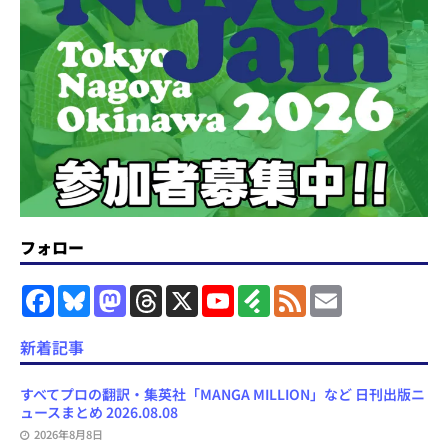
フォロー
F
B
M
T
X
Y
F
F
E
a
l
a
h
o
e
e
m
c
u
s
r
u
e
e
a
e
e
t
e
T
d
d
i
新着記事
b
s
o
a
u
l
l
o
k
d
d
b
y
o
y
o
s
e
すべてプロの翻訳・集英社「MANGA MILLION」など 日刊出版ニ
k
n
C
ュースまとめ 2026.08.08
h
2026年8月8日
a