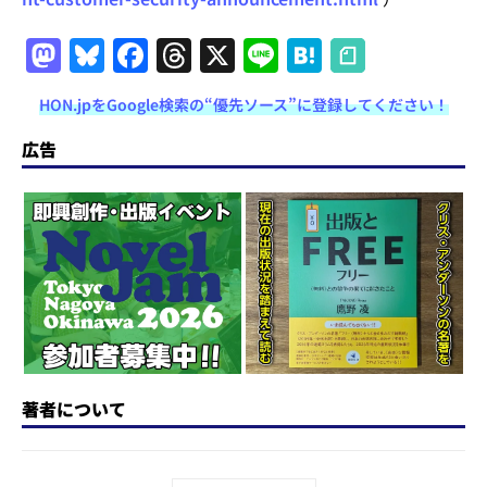
M
Bl
F
T
X
Li
H
a
u
a
h
n
at
HON.jpをGoogle検索の“優先ソース”に登録してください！
st
e
c
re
e
e
o
s
e
a
n
広告
d
k
b
d
a
o
y
o
s
n
o
k
著者について