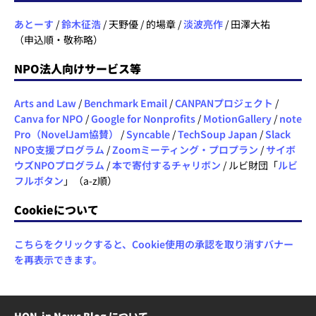
あとーす
/
鈴木征浩
/ 天野優 / 的場章 /
淡波亮作
/ 田澤大祐
（申込順・敬称略）
NPO法人向けサービス等
Arts and Law
/
Benchmark Email
/
CANPANプロジェクト
/
Canva for NPO
/
Google for Nonprofits
/
MotionGallery
/
note
Pro（NovelJam協賛）
/
Syncable
/
TechSoup Japan
/
Slack
NPO支援プログラム
/
Zoomミーティング・プロプラン
/
サイボ
ウズNPOプログラム
/
本で寄付するチャリボン
/ ルビ財団「
ルビ
フルボタン
」（a-z順）
Cookieについて
こちらをクリックすると、Cookie使用の承認を取り消すバナー
を再表示できます。