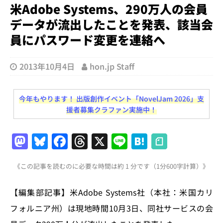
米Adobe Systems、290万人の会員
データが流出したことを発表、該当会
員にパスワード変更を連絡へ
2013年10月4日
hon.jp Staff
今年もやります！ 出版創作イベント「NovelJam 2026」支
援者募集クラファン実施中！
M
Bl
F
T
X
Li
H
a
u
a
h
n
at
《この記事を読むのに必要な時間は約 1 分です（1分600字計算）》
st
e
c
re
e
e
o
s
e
a
n
【編集部記事】米Adobe Systems社（本社：米国カリ
d
k
b
d
a
フォルニア州）は現地時間10月3日、同社サービスの会
o
y
o
s