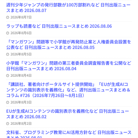
n
週刊少年ジャンプの発行部数が100万部割れなど 日刊出版ニュー
n
スまとめ 2026.08.07
e
l
2026年8月7日
ラップも読書など 日刊出版ニュースまとめ 2026.08.06
2026年8月6日
「マンガワン」問題等で小学館が再発防止案と人権委員会設置を
公表など 日刊出版ニュースまとめ 2026.08.05
2026年8月5日
小学館「マンガワン」問題の第三者委員会調査報告書を公開など
日刊出版ニュースまとめ 2026.08.04
2026年8月4日
「講談社、著者向けポータルサイト提供開始」「EUが生成AIコ
ンテンツの識別表示を義務化」など、週刊出版ニュースまとめ＆
コラム #726（2026年7月26日～8月1日）
2026年8月3日
EUが生成AIコンテンツの識別表示を義務化など 日刊出版ニュー
スまとめ 2026.08.02
2026年8月2日
文科省、プログラミング教育にAI活用方針など 日刊出版ニュース
まとめ 2026.08.01