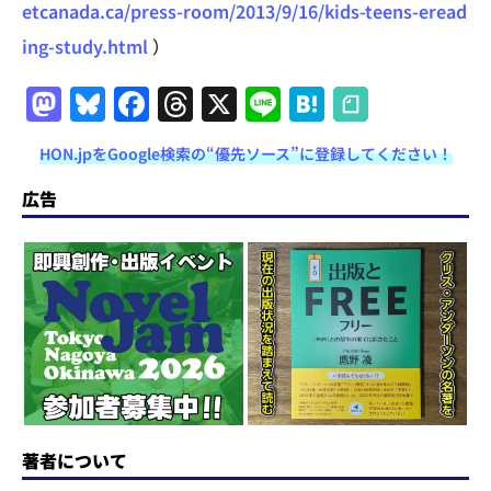
etcanada.ca/press-room/2013/9/16/kids-teens-eread
ing-study.html
）
M
Bl
F
T
X
Li
H
a
u
a
h
n
at
HON.jpをGoogle検索の“優先ソース”に登録してください！
st
e
c
re
e
e
o
s
e
a
n
広告
d
k
b
d
a
o
y
o
s
n
o
k
著者について