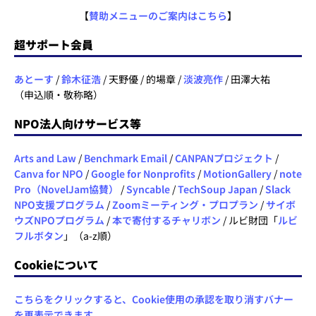
【
賛助メニューのご案内はこちら
】
超サポート会員
あとーす
/
鈴木征浩
/ 天野優 / 的場章 /
淡波亮作
/ 田澤大祐
（申込順・敬称略）
NPO法人向けサービス等
Arts and Law
/
Benchmark Email
/
CANPANプロジェクト
/
Canva for NPO
/
Google for Nonprofits
/
MotionGallery
/
note
Pro（NovelJam協賛）
/
Syncable
/
TechSoup Japan
/
Slack
NPO支援プログラム
/
Zoomミーティング・プロプラン
/
サイボ
ウズNPOプログラム
/
本で寄付するチャリボン
/ ルビ財団「
ルビ
フルボタン
」（a-z順）
Cookieについて
こちらをクリックすると、Cookie使用の承認を取り消すバナー
を再表示できます。