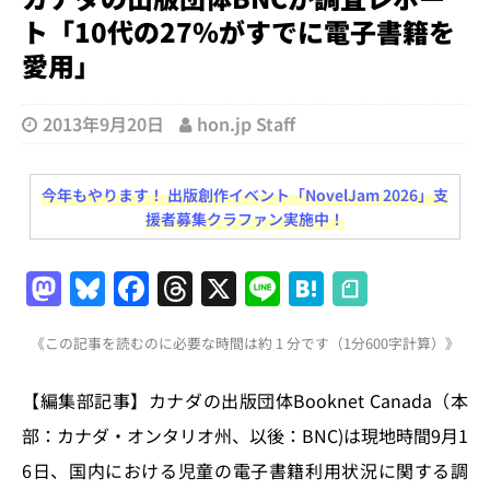
ト「10代の27％がすでに電子書籍を
愛用」
2013年9月20日
hon.jp Staff
今年もやります！ 出版創作イベント「NovelJam 2026」支
援者募集クラファン実施中！
M
Bl
F
T
X
Li
H
a
u
a
h
n
at
《この記事を読むのに必要な時間は約 1 分です（1分600字計算）》
st
e
c
re
e
e
o
s
e
a
n
【編集部記事】カナダの出版団体Booknet Canada（本
d
k
b
d
a
部：カナダ・オンタリオ州、以後：BNC)は現地時間9月1
o
y
o
s
6日、国内における児童の電子書籍利用状況に関する調