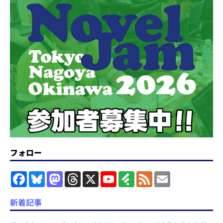
フォロー
F
B
M
T
X
Y
F
F
E
a
l
a
h
o
e
e
m
c
u
s
r
u
e
e
a
e
e
t
e
T
d
d
i
新着記事
b
s
o
a
u
l
l
o
k
d
d
b
y