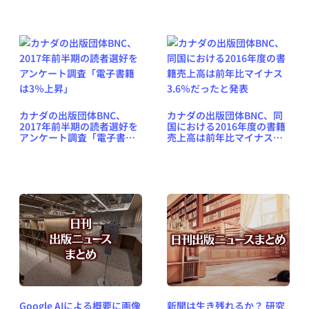
子書籍市場に参入済み」
カナダの出版団体BNC、
カナダの出版団体BNC、同
2017年前半期の読者選好を
国における2016年度の書籍
アンケート調査「電子書籍
売上高は前年比マイナス
は3％上昇」
3.6％だったと発表
Google AIによる概要に画像
新聞は生き残れるか？ 研究