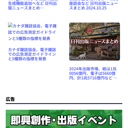
生成機能追加へなど 日刊出
座談会など 日刊出版ニュー
版ニュースまとめ
スまとめ 2024.10.25
2026.07.16
カナダ雑誌協会、電子雑誌
での広告測定ガイドライン
と5種類の指標を発表
2024年出版市場、紙は1兆
0056億円、電子は5660億
円、計1兆5716億円など 日
刊出版ニュースまとめ
2025.01.25
広告