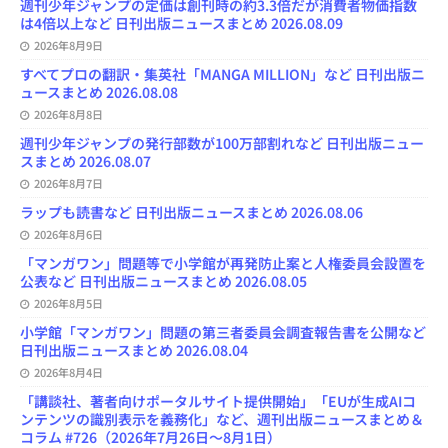
o
y
o
s
e
週刊少年ジャンプの定価は創刊時の約3.3倍だが消費者物価指数
k
n
C
は4倍以上など 日刊出版ニュースまとめ 2026.08.09
h
2026年8月9日
a
n
すべてプロの翻訳・集英社「MANGA MILLION」など 日刊出版ニ
n
ュースまとめ 2026.08.08
e
l
2026年8月8日
週刊少年ジャンプの発行部数が100万部割れなど 日刊出版ニュー
スまとめ 2026.08.07
2026年8月7日
ラップも読書など 日刊出版ニュースまとめ 2026.08.06
2026年8月6日
「マンガワン」問題等で小学館が再発防止案と人権委員会設置を
公表など 日刊出版ニュースまとめ 2026.08.05
2026年8月5日
小学館「マンガワン」問題の第三者委員会調査報告書を公開など
日刊出版ニュースまとめ 2026.08.04
2026年8月4日
「講談社、著者向けポータルサイト提供開始」「EUが生成AIコ
ンテンツの識別表示を義務化」など、週刊出版ニュースまとめ＆
コラム #726（2026年7月26日～8月1日）