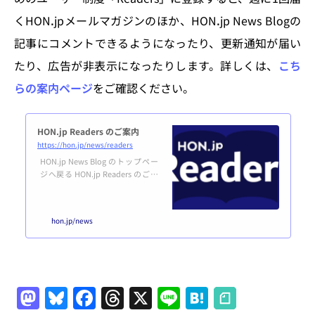
くHONꓸjpメールマガジンのほか、HONꓸjp News Blogの
記事にコメントできるようになったり、更新通知が届い
たり、広告が非表示になったりします。詳しくは、
こち
らの案内ページ
をご確認ください。
HON.jp Readers のご案内
https://hon.jp/news/readers
HON.jp News Blog のトップペー
ジへ戻る HON.jp Readers のご案
内HON.jp Readers は、HON.jp Ne
ws Blog をもっと楽しく便利に活
用するためのユーザー制度です。
hon.jp/news
誰でも無料で登録できます。利用
規約はこちら。登録する あなた
はユーザー登録済み＆ログイン済
みです。マイページはこちら。 H
ON.jp News Blogとは？概要HON.
jp News Blogは、紙だけでなくデ
M
Bl
F
T
X
Li
H
ジタル出版も含めた、広い意味で
の本（HON）のつくり手をエン