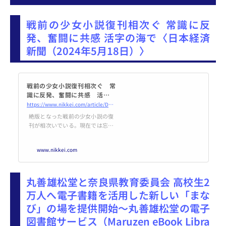
戦前の少女小説復刊相次ぐ 常識に反
発、奮闘に共感 活字の海で〈日本経済
新聞（2024年5月18日）〉
戦前の少女小説復刊相次ぐ 常
識に反発、奮闘に共感 活字の
海で - 日本経済新聞
https://www.nikkei.com/article/DGXZQOUD257WG0V20C24A4000000/
絶版となった戦前の少女小説の復
刊が相次いでいる。現在では忘れ
られてしまった作品の中から、現
代にも通用する良作を掘り起こそ
www.nikkei.com
うという動きが強まっている。
「誰からも離れて、たった一本、
山の頂きに咲いている桜の花のよ
丸善雄松堂と奈良県教育委員会 高校生2
うな女になろう」――。森田たま
の『石狩少女（おとめ）』（ちく
万人へ電子書籍を活用した新しい「まな
ま文庫）は明治時代の北海道に暮
び」の場を提供開始～丸善雄松堂の電子
らす多感な文学少女、悠紀子が主
人公だ。「平凡にお嫁にいって、
図書館サービス（Maruzen eBook Libra
平凡に人妻として一生を終るべき