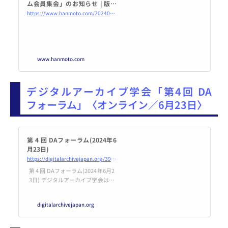
ム会員集会」のお知らせ | 版元
ドットコム
https://www.hanmoto.com/20240611-syuukai
www.hanmoto.com
デジタルアーカイブ学会「第4回 DA
フォーラム」〈オンライン／6月23日〉
第 4 回 DAフォーラム(2024年6
月23日)
https://digitalarchivejapan.org/39386/
第 4 回 DAフォーラム(2024年6月2
3日) デジタルアーカイブ学会は昨
年オンラインによる第3回DA
フォーラムを開催いたしました。
digitalarchivejapan.org
こうしたオンラインでの発表は、
地方の会員の発表・参加の門戸を
広げ、また学生を含むより … 続き