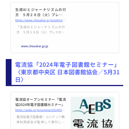
生成AIとジャーナリズムの行
方 ５月２８日（火）プレスセ
ンターホールで開催 | 公益財団
https://www.chosakai.gr.jp/oshirase/生成aiとジャーナリズムの行方 ５月２８日（金）/
法人新聞通信調査会
「生成AIとジャーナリズムの行
方 ５月２８日（火）プレスセン
ターホールで開催」のページで
す。私たちは新聞通信事業に関す
www.chosakai.gr.jp
る調査研究・支援を通し、日本の
新聞通信事業の発展に寄与するこ
とを目的とした活動を行っていま
電流協「2024年電子図書館セミナー」
す。
〈東京都中央区 日本図書館協会／5月31
日〉
電流協オープンセミナー「電流
協2024年電子図書館セミナー」
https://aebs.or.jp/seminar20240531.html
電流協電子図書館・コンテンツ教
育利用部会が監修して発刊した
「電子図書館・電子書籍サービス