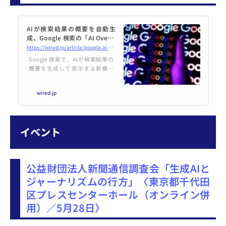
AIが検索結果の概要を自動生
成、Google 検索の「AI Overvi
ews」について知っておくべき
https://wired.jp/article/google-ai-overviews-how-to-use-how-to-turn-off/
こと
Google 検索で、AIが検索結果の
概要を生成して表示する新機能
「AI Overviews」の一般提供が米
国で始まった。生成AIが不正確な
wired.jp
情報を表示する可能性を考える
と、検索結果の信頼性の低下にも
つながりかねない。
イベント
公益財団法人新聞通信調査会「生成AIと
ジャーナリズムの行方」〈東京都千代田
区プレスセンターホール（オンライン併
用）／5月28日〉