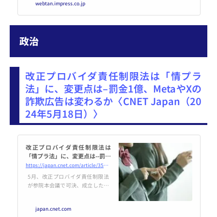
webtan.impress.co.jp
は快く思っていない。以前から発
表があったように、グーグルは5
月に寄生サイトへの本格的な対応
を開始した。
政治
改正プロバイダ責任制限法は「情プラ
法」に、変更点は–罰金1億、MetaやXの
詐欺広告は変わるか〈CNET Japan（20
24年5月18日）〉
改正プロバイダ責任制限法は
「情プラ法」に、変更点は--罰金
1億、MetaやXの詐欺広告は変わ
https://japan.cnet.com/article/35219058/
るか
5月、改正プロバイダ責任制限法
が参院本会議で可決、成立した。
公布から1年以内に施行され、法
律名は「特定電気通信による情報
japan.cnet.com
の流通によって発生する権利侵害