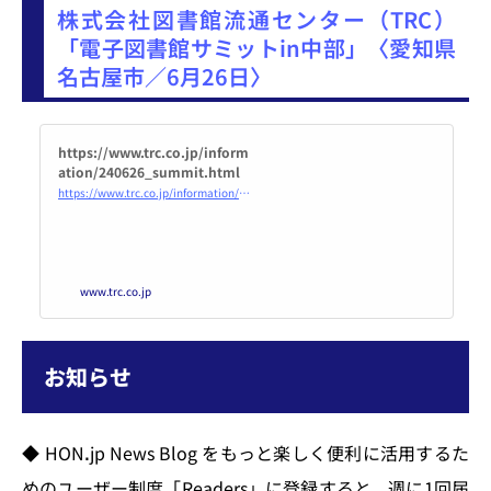
株式会社図書館流通センター（TRC）
を読む 第 4 回 DAフォーラム(2024
年6月23日) →
「電子図書館サミットin中部」〈愛知県
名古屋市／6月26日〉
https://www.trc.co.jp/inform
ation/240626_summit.html
https://www.trc.co.jp/information/240626_summit.html
www.trc.co.jp
お知らせ
◆ HONꓸjp News Blog をもっと楽しく便利に活用するた
めのユーザー制度「Readers」に登録すると、週に1回届