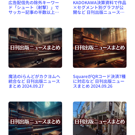
広告配信先の除外キーワー
KADOKAWA決算資料で作品
ド「シュート（射撃）」で
×セグメント別グラフが公
サッカー記事の半数以上が
開など 日刊出版ニュースま
ブロック対象になど 日刊出
とめ 2024.05.14
版ニュースまとめ
2024.10.01
魔法のiらんどがカクヨムへ
SquareがQRコード決済7種
統合など 日刊出版ニュース
に対応など 日刊出版ニュー
まとめ 2024.09.27
スまとめ 2024.09.26