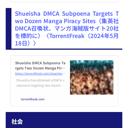
等への対処に関する法律」、通称
「情報流通プラットフォーム対処
Shueisha DMCA Subpoena Targets T
法」（情プラ法）に改められる。
今注目の「情プラ法」について解
wo Dozen Manga Piracy Sites（集英社
説したい。
DMCA召喚状、マンガ海賊版サイト20社
を標的に）〈TorrentFreak（2024年5月
18日）〉
Shueisha DMCA Subpoena Ta
rgets Two Dozen Manga Pirac
y Sites * TorrentFreak
https://torrentfreak.com/shueisha-dmca-subpoena-targets-two-dozen-manga-piracy-sites-240517/
Shueisha has obtained a DMCA s
ubpoena targeting two dozen m
anga piracy sites. One is the 14th
most popular site in Vietnam, per
torrentfreak.com
iod.
社会