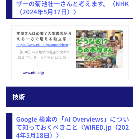
ザーの菊池壮一さんと考えます。〈NHK
（2024年5月17日）〉
本屋さんは必要？大型書店が消
える一方で増える独立系書
店・・・ 書店のこれからについ
https://www.nhk.or.jp/aomori/lreport/article/002/38/
て王林さん・ブックアドバイ
【NHK】いま地域の書店が次々と
ザーの菊池壮一さんと考えま
消えている。4月末には弘前の
す。 | NHK
「ジュンク堂書店」が閉店。青森
県内では、この10年間で4分の1の
www.nhk.or.jp
書店が閉店してしまった。そんな
中でも、既存の県内の老舗書店で
は独自の強みを生かした模索が続
いている。一方、店主の好みやこ
技術
だわりで選んだ本が並ぶ「独立系
書店」と呼ばれる新しいスタイル
の書店も登場。全国的にも注目さ
れている八戸市が運営する「八戸
Google 検索の「AI Overviews」につい
ブックセンター」の取り組みも紹
介。
て知っておくべきこと〈WIRED.jp（202
4年5月18日）〉