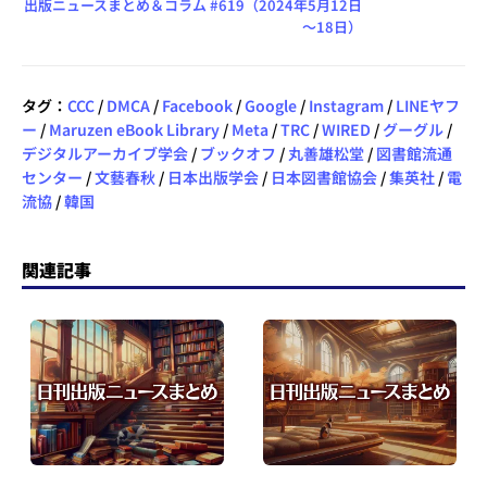
出版ニュースまとめ＆コラム #619（2024年5月12日
～18日）
タグ：
CCC
/
DMCA
/
Facebook
/
Google
/
Instagram
/
LINEヤフ
ー
/
Maruzen eBook Library
/
Meta
/
TRC
/
WIRED
/
グーグル
/
デジタルアーカイブ学会
/
ブックオフ
/
丸善雄松堂
/
図書館流通
センター
/
文藝春秋
/
日本出版学会
/
日本図書館協会
/
集英社
/
電
流協
/
韓国
関連記事