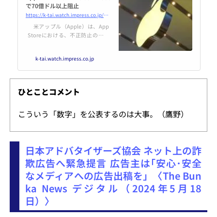
で70億ドル以上阻止
https://k-tai.watch.impress.co.jp/docs/news/1592532.html
米アップル（Apple）は、App
Storeにおける、不正防止の取り
組みとその成果について発表し
た。
k-tai.watch.impress.co.jp
ひとことコメント
こういう「数字」を公表するのは大事。（鷹野）
日本アドバタイザーズ協会 ネット上の詐
欺広告へ緊急提言 広告主は｢安心･安全
なメディアへの広告出稿を」〈The Bun
ka News デジタル（2024年5月18
日）〉