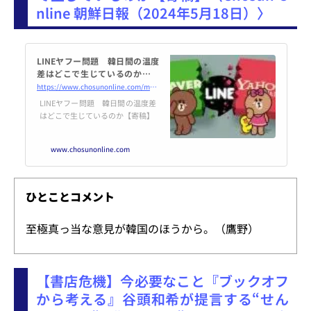
nline 朝鮮日報（2024年5月18日）〉
LINEヤフー問題 韓日間の温度
差はどこで生じているのか【寄
稿】
https://www.chosunonline.com/m/svc/article.html?contid=2024051480202
LINEヤフー問題 韓日間の温度差
はどこで生じているのか【寄稿】
www.chosunonline.com
ひとことコメント
至極真っ当な意見が韓国のほうから。（鷹野）
【書店危機】今必要なこと『ブックオフ
から考える』谷頭和希が提言する“せん