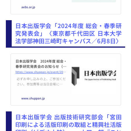
調査報告2023」をセミナーを実施
aebs.or.jp
します。今回発刊した電子図書館
報告書から電子図書館の現状、電
子図書館・電子書籍のアクセシビ
日本出版学会「2024年度 総会・春季研
リティ、アンケート結果の概要と
ともに、多様な電子図書館事例の
究発表会」〈東京都千代田区 日本大学
説明として、図書館担当者からの
法学部神田三崎町キャンパス／6月8日〉
説明と「電子図書館」のこれから
の期待と課題のディスカッション
を実施します。
日本出版学会 2024年度 総会・
春季研究発表会のお知らせ（20
24年6月8日開催） | 日本出版学
https://www.shuppan.jp/event/2024/05/10/2992/
会
必ずお申し込みの上、ご参加くだ
さい。参加費等は当日会場にて受
け付けます。 （研究発表会・懇親
会、それぞれについてお申し込み
www.shuppan.jp
下さい。） 日 時： 2024年6
月8日（土） 9:20～17:40（予
定） 会 場： 日本大学法学部
日本出版学会 出版技術研究部会「宮田
神田三崎町
印刷による活版印刷の取組と精興社活版