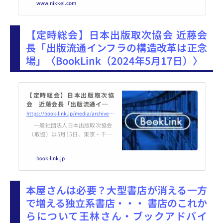
www.nikkei.com
TAYA BOOKSTORE」を6店舗出す
フランチャイズ契約を結んだ。経
済成長が見込まれるカンボジア市
【定時総会】日本出版取次協会 近藤会
場を開拓する。1号店は25年に首
都・プノンペンで開業する
長「出版流通インフラの構造改革は正念
場」〈BookLink（2024年5月17日）〉
【定時総会】日本出版取次協
会 近藤会長「出版流通インフ
ラの構造改革は正念場」 - Book
https://book-link.jp/media/archives/14302
Link
一般社団法人日本出版取次協会
（取協）は5月15日、東京・千代
田区の出版クラブ会議室で第72回
定時総会を開催し、令和2023年度
book-link.jp
事業報告および収支決算を承認し
た
本屋さんは必要？大型書店が消える一方
で増える独立系書店・・・ 書店のこれか
らについて王林さん・ブックアドバイ