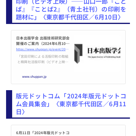
印刷（ビデオ上映）――山口一郎『こと
ば』『ことば2』（青土社刊）の印刷を
題材に」〈東京都千代田区／6月10日〉
日本出版学会 出版技術研究部会
開催のご案内（2024年6月10日
開催） | 日本出版学会
https://www.shuppan.jp/event/2024/05/02/2989/
「宮田印刷による活版印刷の取組
と精興社活版印刷（ビデオ上映）
――山口一郎『ことば』『こと
ば2』（青土社刊）の印刷を題材
www.shuppan.jp
に」 日 時：2024年6月10日
（月） 18:30～20:30（18:00開
場） 場 所：専修大学神田キャン
版元ドットコム「2024年版元ドットコ
パス
ム会員集会」〈東京都千代田区／6月11
日〉
6月11日「2024年版元ドットコ