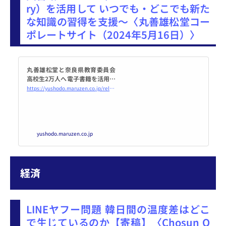
ry）を活用して いつでも・どこでも新た
人じゃ
な知識の習得を支援～〈丸善雄松堂コー
ポレートサイト（2024年5月16日）〉
丸善雄松堂と奈良県教育委員会
高校生2万人へ電子書籍を活用し
た新しい「まなび」の場を提供
https://yushodo.maruzen.co.jp/release/20240516/
開始～丸善雄松堂の電子図書館
サービス（Maruzen eBook Lib
rary）を活用して...
yushodo.maruzen.co.jp
経済
LINEヤフー問題 韓日間の温度差はどこ
で生じているのか【寄稿】〈Chosun O