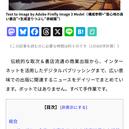
Text to Image by Adobe Firefly Image 3 Model（構成参照+“居心地の良
い書店”+生成塗りつぶし“赤縞猫”）
M
Bl
F
T
X
Li
H
a
u
a
h
n
at
《この記事を読むのに必要な時間は約 6 分です（1分600字計算）》
st
e
c
re
e
e
o
s
e
a
n
伝統的な取次＆書店流通の商業出版から、インター
d
k
b
d
a
ネットを活用したデジタルパブリッシングまで、広い意
o
y
o
s
味での出版に関連するニュースをデイリーでまとめてい
n
o
ます。ボットではありません。すべて手作業です。
k
【目次】
[
非表示にする
]
総合