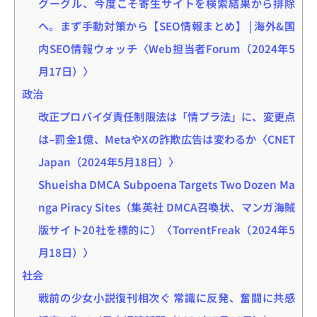
グーグル、今度こそ寄生サイトを検索結果から排除
へ。まず手動対策から【SEO情報まとめ】 | 海外&国
内SEO情報ウォッチ〈Web担当者Forum（2024年5
月17日）〉
政治
改正プロバイダ責任制限法は「情プラ法」に、変更点
は–罰金1億、MetaやXの詐欺広告は変わるか〈CNET
Japan（2024年5月18日）〉
Shueisha DMCA Subpoena Targets Two Dozen Ma
nga Piracy Sites（集英社 DMCA召喚状、マンガ海賊
版サイト20社を標的に）〈TorrentFreak（2024年5
月18日）〉
社会
戦前の少女小説復刊相次ぐ 常識に反発、奮闘に共感