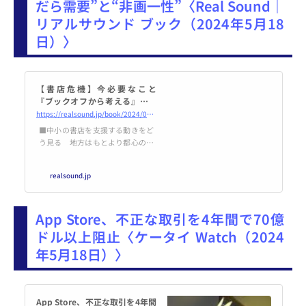
だら需要”と“非画一性”〈Real Sound｜
リアルサウンド ブック（2024年5月18
日）〉
【書店危機】今必要なこと
『ブックオフから考える』谷頭
和希が提言する“せんだら需
https://realsound.jp/book/2024/05/post-1663397.html
要”と“非画一性”
■中小の書店を支援する動きをど
う見る 地方はもとより都心の大
型書店やチェーンの書店も相次い
で閉店するなど、書店を取り巻く
realsound.jp
情勢は厳しさを増している印象を
受ける。個人の嗜好やニーズが多
様化し、多岐にわたる娯楽が誕生
App Store、不正な取引を4年間で70億
する中、書店はどのようにあるべ
きなのか。『ブックオフから考
ドル以上阻止〈ケータイ Watch（2024
え…
年5月18日）〉
App Store、不正な取引を4年間