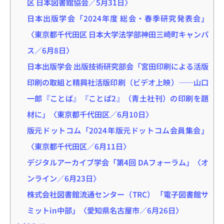
区 日本図書館協会／5月31日〉
日本出版学会「2024年度 総会・春季研究発表会」
〈東京都千代田区 日本大学法学部神田三崎町キャンパ
ス／6月8日〉
日本出版学会 出版技術研究部会「宮田印刷による活版
印刷の取組と精興社活版印刷（ビデオ上映）――山口
一郎『ことば』『ことば2』（青土社刊）の印刷を題
材に」〈東京都千代田区／6月10日〉
版元ドットコム「2024年版元ドットコム会員集会」
〈東京都千代田区／6月11日〉
デジタルアーカイブ学会「第4回 DAフォーラム」〈オ
ンライン／6月23日〉
株式会社図書館流通センター（TRC） 「電子図書館サ
ミットin中部」〈愛知県名古屋市／6月26日〉