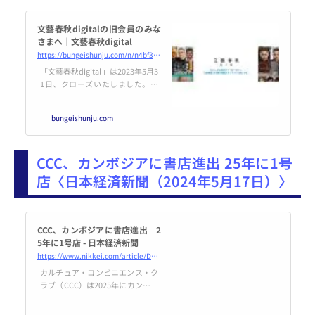
文藝春秋digitalの旧会員のみな
さまへ｜文藝春秋digital
https://bungeishunju.com/n/n4bf371fb2b3e
「文藝春秋digital」は2023年5月3
1日、クローズいたしました。こ
れまで「文藝春秋digital」をご愛
読いただきまして、誠にありがと
bungeishunju.com
うございました。 先にお知らせ
した通り、月刊文藝春秋のサブス
クリプションは「文藝春秋 電子
CCC、カンボジアに書店進出 25年に1号
版」（bunshun.jp/bungeishunj
u）に一本化されました。 クロー
店〈日本経済新聞（2024年5月17日）〉
ズから1年となります2024年6月1
日より、旧「文藝春秋digital」の
アドレスは bungeishunju.com/
からnote.com/m_bungeishunju
CCC、カンボジアに書店進出 2
に切り替...
5年に1号店 - 日本経済新聞
https://www.nikkei.com/article/DGXZQODB1671P0W4A510C2000000/
カルチュア・コンビニエンス・ク
ラブ（CCC）は2025年にカンボジ
アに進出すると発表した。現地の
企業と34年までに、書店の「TSU