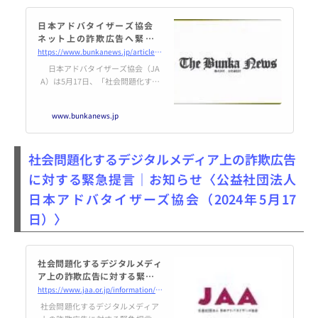
日本アドバタイザーズ協会
ネット上の詐欺広告へ緊急提
言 広告主は｢安心･安全なメ
https://www.bunkanews.jp/article/380365/
ディアへの広告出稿を」 - The B
日本アドバタイザーズ協会（JA
unka News デジタル
A）は5月17日、「社会問題化する
デジタルメディア上の詐欺広告に
対する緊急提言」を発表した。昨
www.bunkanews.jp
今、有名人になりすました投資詐
欺広告が大きな社会問題になって
いることを指摘…続き
社会問題化するデジタルメディア上の詐欺広告
に対する緊急提言｜お知らせ〈公益社団法人
日本アドバタイザーズ協会（2024年5月17
日）〉
社会問題化するデジタルメディ
ア上の詐欺広告に対する緊急提
言｜お知らせ｜公益社団法人 日
https://www.jaa.or.jp/information/20240517-912/
本アドバタイザーズ協会
社会問題化するデジタルメディア