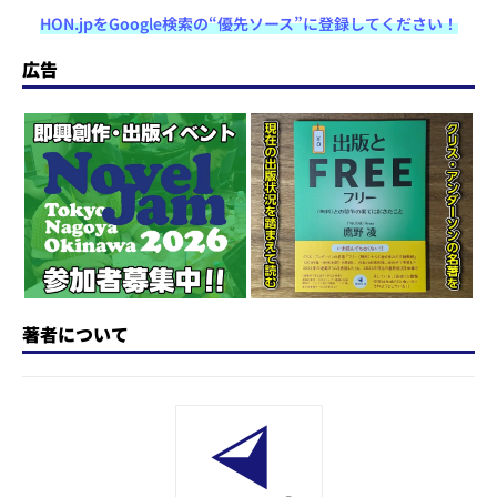
a
u
a
h
n
at
パ...
HON.jpをGoogle検索の“優先ソース”に登録してください！
st
e
c
re
e
e
o
s
e
a
n
広告
d
k
b
d
a
o
y
o
s
n
o
k
著者について