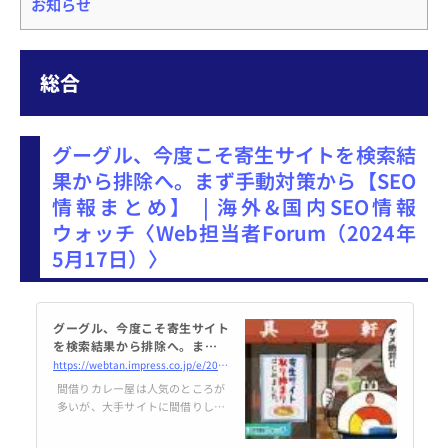
お知らせ
総合
グーグル、今度こそ寄生サイトを検索結
果から排除へ。まず手動対策から【SEO
情報まとめ】 | 海外&国内SEO情報
ウォッチ〈Web担当者Forum（2024年
5月17日）〉
グーグル、今度こそ寄生サイト
を検索結果から排除へ。まず手
動対策から【SEO情報まとめ】 |
https://webtan.impress.co.jp/e/2024/05/17/47019
海外&国内SEO情報ウォッチ
間借りカレー屋は人気のところが
多いが、大手サイトに間借りして
サイトの評価を悪用しようとする
「寄生サイト」に対してグーグル