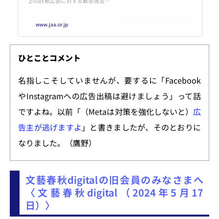
上の詐欺広告に対する緊急提言に
ついてのページです。日本アドバ
タイザーズ協会（JAA）は、広告
www.jaa.or.jp
活動の健全な発展への貢献を目的
として、広告主のみを会員とする
日本で唯一の公益社団法人です。
ひとことコメント
名指しこそしていませんが、要するに「Facebook
やInstagramへの広告出稿は避けましょう」って話
ですよね。以前「（Metaは対策を強化しないと）
広
告主が逃げますよ
」と書きましたが、そのとおりに
なりました。（鷹野）
文藝春秋digitalの旧会員のみなさまへ
〈文藝春秋digital（2024年5月17
日）〉