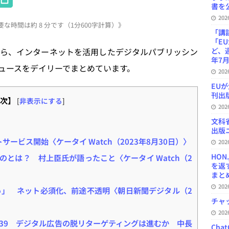
書を公
at
20
な時間は約 8 分です（1分600字計算）》
e
「講
「E
n
ら、インターネットを活用したデジタルパブリッシン
ど、
a
年7月
ュースをデイリーでまとめています。
20
EU
刊出版
次】
[
非表示にする
]
20
文科
出版ニ
トサービス開始〈ケータイ Watch（2023年8月30日）〉
20
HON
ものとは？ 村上臣氏が語ったこと〈ケータイ Watch（2
を返
まとめ 
20
い」 ネット必須化、前途不透明〈朝日新聞デジタル（2
チャ
20
39 デジタル広告の脱リターゲティングは進むか 中長
Ch