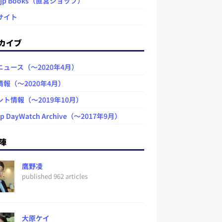
.jp Books（直営ショップ）
サイト
カイブ
ニュース（～2020年4月）
情報（～2020年4月）
ント情報（～2019年10月）
jp DayWatch Archive（～2017年9月）
陣
鷹野凌
published 962 articles
大原ケイ