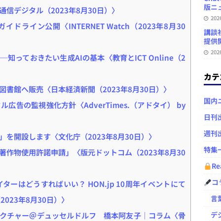
版ニュ
信デジタル（2023年8月30日）〉
20
ライン公開〈INTERNET Watch（2023年8月30
講談
提供開
20
知っておきたい生成AIの基本〈教育とICT Online（2
カテ
書館へ販売〈日本経済新聞（2023年8月30日）〉
国内
告の監視強化方針〈AdverTimes.（アドタイ） by
日刊
週刊
を開設します〈文化庁（2023年8月30日）〉
特集
作物使用許諾申請」〈版元ドットコム（2023年8月30
Re
コ
ーはどうすればいい？ HON.jp 10周年イベントにて
言葉
（2023年8月30日）〉
デジ
レクチャー＠デュッセルドルフ 橋本阿友子｜コラム〈骨