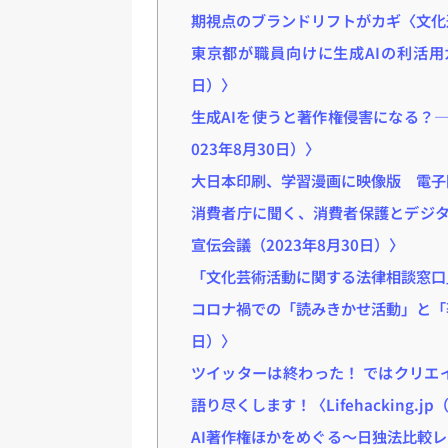
期視点のブランドリフトがカギ〈文化通
東京都が職員向けに生成AIの利活用ガイド
日）〉
生成AIを使うと著作権侵害になる？――
023年8月30日）〉
大日本印刷、学習漫画に映像版 電子図
消費者庁に聞く、消費者保護とデジタル広
宣伝会議（2023年8月30日）〉
「文化芸術活動に関する法律相談窓口」
コロナ禍での「読みきかせ活動」と「著
日）〉
ツイッターは終わった！ ではクリエイタ
語り尽くします！〈Lifehacking.jp
AI著作権ほかをめぐる～日独法比較