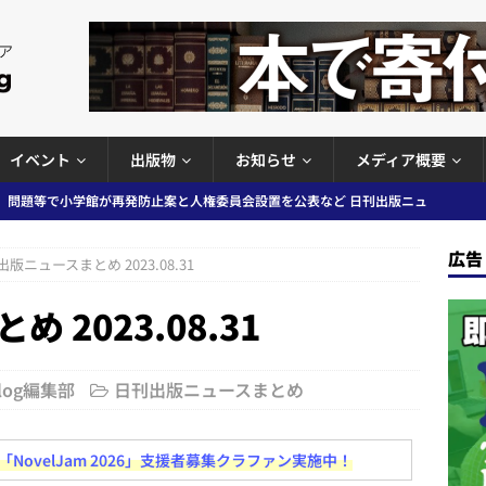
イベント
出版物
お知らせ
メディア概要
ガワン」問題の第三者委員会調査報告書を公開など 日刊出版ニュースまと
ースまとめ
広告
版ニュースまとめ 2023.08.31
者向けポータルサイト提供開始」「EUが生成AIコンテンツの識別表示を義
2023.08.31
＆コラム #726（2026年7月26日～8月1日）
週刊出版ニュースま
コンテンツの識別表示を義務化など 日刊出版ニュースまとめ 2026.08.02
Blog編集部
日刊出版ニュースまとめ
ovelJam 2026」支援者募集クラファン実施中！
ラミング教育にAI活用方針など 日刊出版ニュースまとめ 2026.08.01