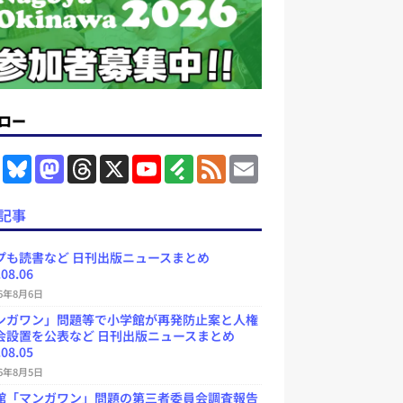
ロー
F
B
M
T
X
Y
F
F
E
a
l
a
h
o
e
e
m
c
u
s
r
u
e
e
a
e
e
t
e
T
d
d
i
記事
b
s
o
a
u
l
l
o
k
d
d
b
y
o
y
o
s
e
プも読書など 日刊出版ニュースまとめ
k
n
C
.08.06
h
a
26年8月6日
n
ンガワン」問題等で小学館が再発防止案と人権
n
e
会設置を公表など 日刊出版ニュースまとめ
l
.08.05
26年8月5日
館「マンガワン」問題の第三者委員会調査報告