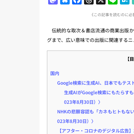
a
u
a
h
n
《この記事を読むのに必要
st
e
c
re
e
o
s
e
a
伝統的な取次＆書店流通の商業出版か
d
k
b
d
グまで、広い意味での出版に関連するニ
o
y
o
s
n
o
【目
k
国内
Google検索に生成AI、日本でもテス
生成AIがGoogle検索にもたらす
023年8月30日）〉
NHKの悲願容認も「カネもヒトもな
023年8月30日）〉
【アフター・コロナのデジタル広告】