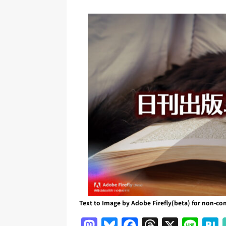
日刊出版ニュースまとめ
[ 2026年7月31日 ]
HON.jp 
日刊出版ニュースまとめ 2026.07
[ 2026年7月30日 ]
チャットボ
[ 2026年7月30日 ]
ChatGPT
刊出版ニュースまとめ
[ 2026年7月29日 ]
講談社、著
とめ 2026.07.29
日刊出版ニ
[ 2026年8月6日 ]
ラップも読書な
[ 2026年8月5日 ]
「マンガワン
ースまとめ 2026.08.05
日刊
Text to Image by Adobe Firefly(beta) fo
M
Bl
F
T
X
Li