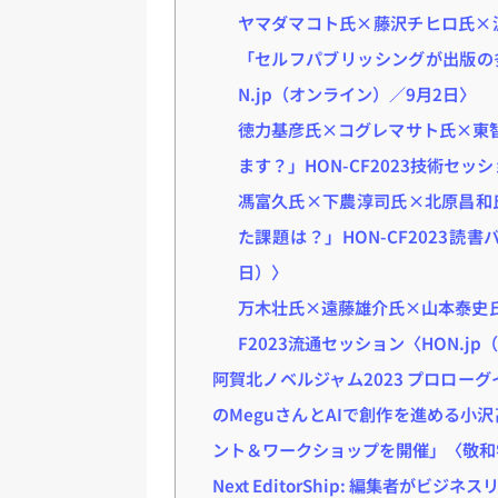
ヤマダマコト氏×藤沢チヒロ氏×
「セルフパブリッシングが出版の多
N.jp（オンライン）／9月2日〉
徳力基彦氏×コグレマサト氏×東智
ます？」HON-CF2023技術セッ
馮富久氏×下農淳司氏×北原昌和
た課題は？」HON-CF2023読
日）〉
万木壮氏×遠藤雄介氏×山本泰史氏
F2023流通セッション〈HON.j
阿賀北ノベルジャム2023 プロローグ
のMeguさんとAIで創作を進める小
ント＆ワークショップを開催」〈敬和
Next EditorShip: 編集者