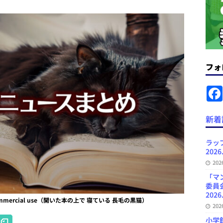
News Blogに拡張検索生成（RAG）で回答を返すチャットボットを設置など
.31
日刊出版ニュースまとめ
ット（ベータ版）を公開しました
お知らせ
フォ
が文体模写を拒否するようになど 日刊出版ニュースまとめ 2026.07.30
日
者向けポータルサイト・プラスコネクト提供開始など 日刊出版ニュースま
新着
ュースまとめ
ど 日刊出版ニュースまとめ 2026.08.06
日刊出版ニュースまとめ
ラッ
2026
」問題等で小学館が再発防止案と人権委員会設置を公表など 日刊出版ニュ
20
出版ニュースまとめ
「マ
委員
2026
r non-commercial use（開いた本の上で 寝ている 長毛の黒猫）
20
H
小学