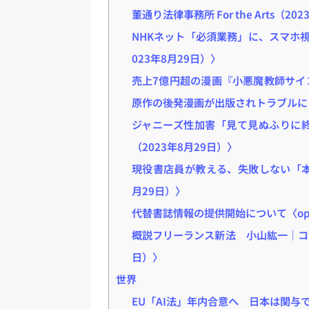
董通り法律事務所 For the Arts（20
NHKネット「必須業務」に、スマホ
023年8月29日）〉
売上7億円超の漫画『小悪魔教師サイ
原作の後発漫画が出版されトラブルに〈
ジャニーズ性加害「見て見ぬふりに
（2023年8月29日）〉
現役書店員が教える、失敗しない「本の
月29日）〉
代替書誌情報の提供開始について〈ope
概説フリーランス新法 小山紘一｜コラム〈骨
日）〉
世界
EU「AI法」年内合意へ 日本は関与で