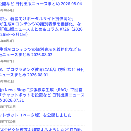
開など 日刊出版ニュースまとめ 2026.08.04
26年8月4日
談社、著者向けポータルサイト提供開始」
Uが生成AIコンテンツの識別表示を義務化」な
週刊出版ニュースまとめ＆コラム #726（2026
26日～8月1日）
26年8月3日
が生成AIコンテンツの識別表示を義務化など 日
ニュースまとめ 2026.08.02
26年8月2日
省、プログラミング教育にAI活用方針など 日刊
ュースまとめ 2026.08.01
26年8月1日
.jp News Blogに拡張検索生成（RAG）で回答
すチャットボットを設置など 日刊出版ニュース
2026.07.31
26年7月31日
ットボット（ベータ版）を公開しました
26年7月30日
atGPTが文体模写を拒否するようになど 日刊出