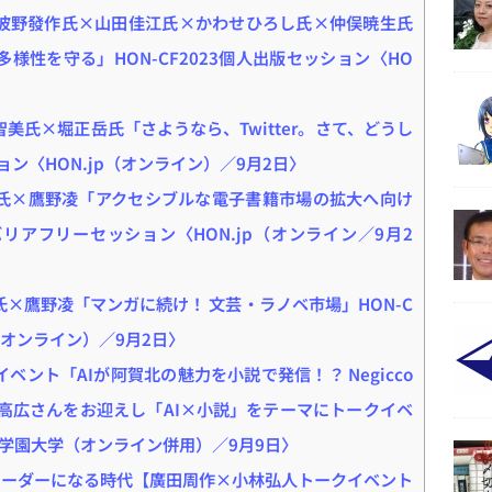
波野發作氏×山田佳江氏×かわせひろし氏×仲俣暁生氏
様性を守る」HON-CF2023個人出版セッション〈HO
美氏×堀正岳氏「さようなら、Twitter。さて、どうし
ション〈HON.jp（オンライン）／9月2日〉
氏×鷹野凌「アクセシブルな電子書籍市場の拡大へ向け
書バリアフリーセッション〈HON.jp（オンライン／9月2
×鷹野凌「マンガに続け！ 文芸・ラノベ市場」HON-C
p（オンライン）／9月2日〉
イベント「AIが阿賀北の魅力を小説で発信！？ Negicco
沢高広さんをお迎えし「AI×小説」をテーマにトークイベ
学園大学（オンライン併用）／9月9日〉
がビジネスリーダーになる時代【廣田周作×小林弘人トークイベント