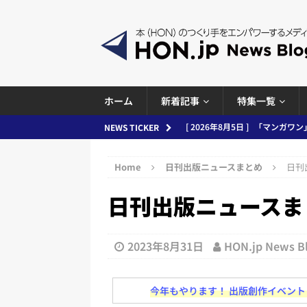
ホーム
新着記事
特集一覧
[ 2026年8月4日 ]
小学館「マン
NEWS TICKER
め 2026.08.04
日刊出版ニュ
Home
日刊出版ニュースまとめ
日刊出
[ 2026年8月3日 ]
「講談社、著
日刊出版ニュースまとめ 
務化」など、週刊出版ニュースまとめ
とめ＆コラム
[ 2026年8月2日 ]
EUが生成AI
2023年8月31日
HON.jp News 
日刊出版ニュースまとめ
今年もやります！ 出版創作イベント「N
[ 2026年8月1日 ]
文科省、プログ