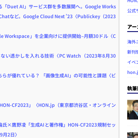
HON
「Duet AI」サービス群を多数展開へ。Google Works
公式
atなど。Google Cloud Next ’23〈Publickey（2023
アー
oogle Workspace」を企業向けに提供開始–月額30ドル〈C
海外
新刊
ない透かしを入れる技術〈PC Watch（2023年8月30
イベ
hon.
urneyはどちらが優れている？ 「画像生成AI」の可能性と課題〈ビ
執筆
HON-CF2023」〈HON.jp（東京都渋谷区・オンライン
×鷹野凌「生成AIと著作権」HON-CF2023規制セッ
9月2日〉