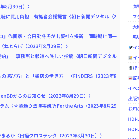
23年8月30日）〉
鷹野凌の
視聴に費用負担 有識者会議提言〈朝日新聞デジタル（2
フラ
大原
コ』作画家・合田蛍冬氏が出版社を提訴 同時期に同一
馬場
ねとらぼ（2023年8月29日）〉
イ
終始」 事務所と報道へ厳しい指摘〈朝日新聞デジタル
イ
ぽっ
選び方」と「書店の歩き方」〈FINDERS（2023年8
記
イベ
nBDからのお知らせ（2023年8月29日）〉
出版
董通り法律事務所 For the Arts（2023年8月29
お知
HON
HON.
きるか〈日経クロステック（2023年8月30日）〉