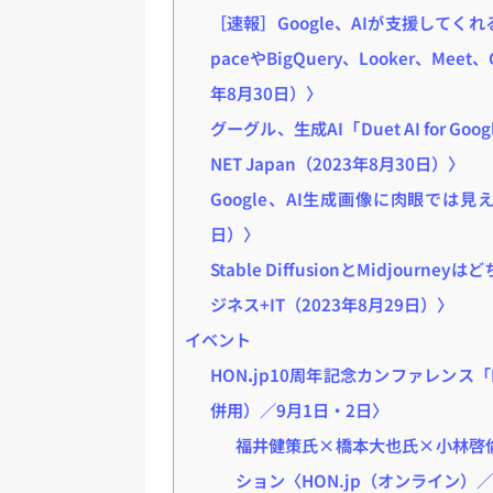
［速報］Google、AIが支援してくれる
paceやBigQuery、Looker、Meet、Ch
年8月30日）〉
グーグル、生成AI「Duet AI for G
NET Japan（2023年8月30日）〉
Google、AI生成画像に肉眼では見え
日）〉
Stable DiffusionとMidjo
ジネス+IT（2023年8月29日）〉
イベント
HONꓸjp10周年記念カンファレンス「
併用）／9月1日・2日〉
福井健策氏×橋本大也氏×小林啓倫氏
ション〈HON.jp（オンライン）／