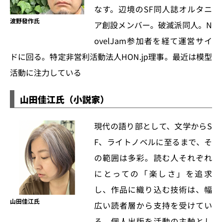
なす。辺境のSF同人誌オルタニ
波野發作氏
ア創設メンバー。破滅派同人。N
ovelJam参加者を経て運営サイ
ドに回る。特定非営利活動法人HON.jp理事。最近は模型
活動に注力している
山田佳江氏（小説家）
現代の語り部として、文学からS
F、ライトノベルに至るまで、そ
の範囲は多彩。読む人それぞれ
にとっての「楽しさ」を追求
し、作品に織り込む技術は、幅
山田佳江氏
広い読者層から支持を受けてい
る。個人出版を活動の主軸とし