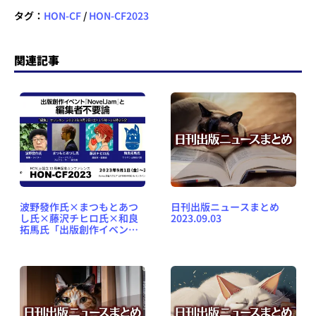
タグ：
HON-CF
/
HON-CF2023
関連記事
波野發作氏×まつもとあつ
日刊出版ニュースまとめ
し氏×藤沢チヒロ氏×和良
2023.09.03
拓馬氏「出版創作イベント
『NovelJam』と編集者不
要論」HON-CF2023編集セ
ッション：2023年9月2日
（土）15時から（オンライ
ン）