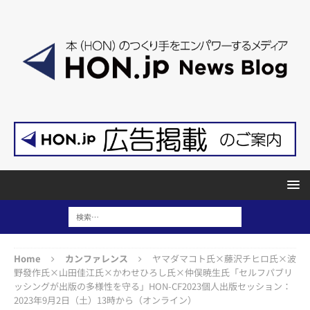
Home
カンファレンス
ヤマダマコト氏×藤沢チヒロ氏×波
野發作氏×山田佳江氏×かわせひろし氏×仲俣暁生氏「セルフパブリ
ッシングが出版の多様性を守る」HON-CF2023個人出版セッション：
2023年9月2日（土）13時から（オンライン）