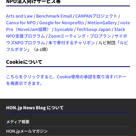
NPO法人向けサービス等
Arts and Law
/
Benchmark Email
/
CANPANプロジェクト
/
Canva for NPO
/
Google for Nonprofits
/
MotionGallery
/
note
Pro（NovelJam協賛）
/
Syncable
/
TechSoup Japan
/
Slack
NPO支援プログラム
/
Zoomミーティング・プロプラン
/
サイボ
ウズNPOプログラム
/
本で寄付するチャリボン
/ ルビ財団「
ルビ
フルボタン
」（a-z順）
Cookieについて
こちらをクリックすると、Cookie使用の承認を取り消すバナー
を再表示できます。
HON.jp News Blog について
メディア概要
HON.jpメールマガジン