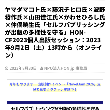
ヤマダマコト氏×藤沢チヒロ氏×波野
發作氏×山田佳江氏×かわせひろし氏
×仲俣暁生氏「セルフパブリッシング
が出版の多様性を守る」HON-
CF2023個人出版セッション：2023
年9月2日（土）13時から（オンライ
ン）
2023年8月30日
NPO法人HON.jp 事務局
今年もやります！ 出版創作イベント「NovelJam 2026」支
援者募集クラファン実施中！