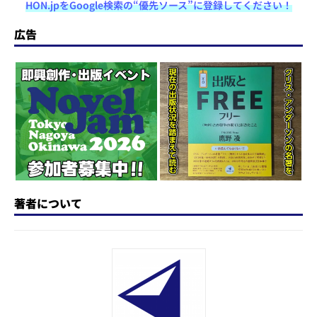
HON.jpをGoogle検索の“優先ソース”に登録してください！
st
e
c
re
e
e
o
s
e
a
n
広告
d
k
b
d
a
o
y
o
s
n
o
k
著者について