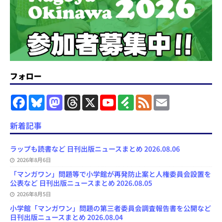
フォロー
F
B
M
T
X
Y
F
F
E
a
l
a
h
o
e
e
m
c
u
s
r
u
e
e
a
e
e
t
e
T
d
d
i
新着記事
b
s
o
a
u
l
l
o
k
d
d
b
y
o
y
o
s
e
ラップも読書など 日刊出版ニュースまとめ 2026.08.06
k
n
C
2026年8月6日
h
a
「マンガワン」問題等で小学館が再発防止案と人権委員会設置を
n
公表など 日刊出版ニュースまとめ 2026.08.05
n
e
2026年8月5日
l
小学館「マンガワン」問題の第三者委員会調査報告書を公開など
日刊出版ニュースまとめ 2026.08.04