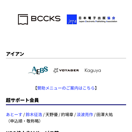
アイアン
【
賛助メニューのご案内はこちら
】
超サポート会員
あとーす
/
鈴木征浩
/ 天野優 / 的場章 /
淡波亮作
/ 田澤大祐
（申込順・敬称略）