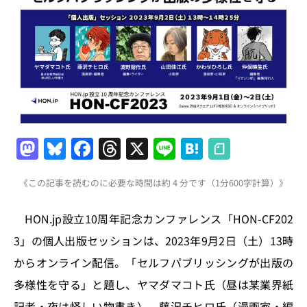
M
Bl
F
T
X
Li
H
a
u
a
h
n
at
《この記事を読むのに必要な時間は約 4 分です（1分600字計算）》
st
e
c
re
e
e
o
s
e
a
n
HON.jp設立10周年記念カンファレンス「HON-CF202
d
k
b
d
a
3」の個人出版セッションは、2023年9月2日（土）13時
o
y
o
s
からオンライン配信。「セルフパブリッシングが出版の
n
o
多様性を守る」と題し、ヤマダマコト氏（昼は某業界紙
k
記者・夜は怪しい物書き）、藤沢チヒロ氏（漫画家・編