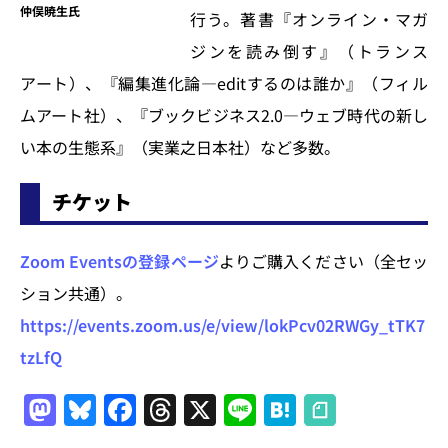
仲俣暁生氏
行う。著書『オンライン・マガ
ジンを読み倒す』（トランス
アート）、『編集進化論―editするのは誰か』（フィル
ムアート社）、『ブックビジネス2.0―ウェブ時代の新し
い本の生態系』（実業之日本社）など多数。
チケット
Zoom Eventsの登録ページ
よりご購入ください（全セッ
ション共通）。
https://events.zoom.us/e/view/lokPcv02RWGy_tTK7
tzLfQ
M
Bl
F
T
X
Li
H
a
u
a
h
n
at