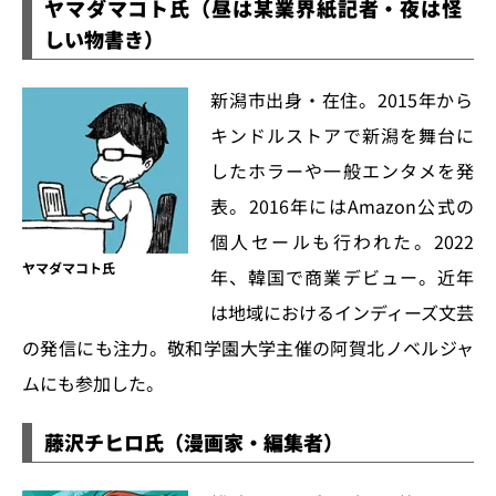
ヤマダマコト氏（昼は某業界紙記者・夜は怪
しい物書き）
新潟市出身・在住。2015年から
キンドルストアで新潟を舞台に
したホラーや一般エンタメを発
表。2016年にはAmazon公式の
個人セールも行われた。2022
ヤマダマコト氏
年、韓国で商業デビュー。近年
は地域におけるインディーズ文芸
の発信にも注力。敬和学園大学主催の阿賀北ノベルジャ
ムにも参加した。
藤沢チヒロ氏（漫画家・編集者）