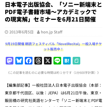
日本電子出版協会、「ソニー新端末と
PDF電子書籍市場〜アカデミックで
の現実解」セミナーを6月21日開催
2013年6月5日
hon.jp Staff
9月19日開催 朗読フェスティバル「NovelRecital」一般入場チケ
ット販売中！
M
Bl
F
T
X
Li
H
a
u
a
h
n
at
《この記事を読むのに必要な時間は約 1 分です（1分600字計算）》
st
e
c
re
e
e
o
s
e
a
n
【編集部記事】一般社団法人日本電子出版協会（本部：
d
k
b
d
a
東京都千代田区、以後：JEPA）は6月21日午後、東京・
o
y
o
s
飯田橋の研究社英語センターで「ソニー新端末とPDF電
n
o