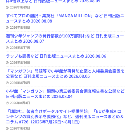
は4倍以上など 日刊出版ニュースまとめ 2026.08.09
h
2026年8月9日
a
n
すべてプロの翻訳・集英社「MANGA MILLION」など 日刊出版ニ
n
ュースまとめ 2026.08.08
e
l
2026年8月8日
週刊少年ジャンプの発行部数が100万部割れなど 日刊出版ニュー
スまとめ 2026.08.07
2026年8月7日
ラップも読書など 日刊出版ニュースまとめ 2026.08.06
2026年8月6日
「マンガワン」問題等で小学館が再発防止案と人権委員会設置を
公表など 日刊出版ニュースまとめ 2026.08.05
2026年8月5日
小学館「マンガワン」問題の第三者委員会調査報告書を公開など
日刊出版ニュースまとめ 2026.08.04
2026年8月4日
「講談社、著者向けポータルサイト提供開始」「EUが生成AIコ
ンテンツの識別表示を義務化」など、週刊出版ニュースまとめ＆
コラム #726（2026年7月26日～8月1日）
2026年8月3日