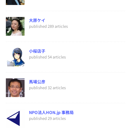
大原ケイ
published 289 articles
小桜店子
published 54 articles
馬場公彦
published 32 articles
NPO法人HON.jp 事務局
published 29 articles