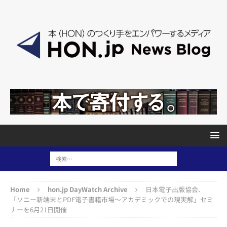
Home
hon.jp DayWatch Archive
日本電子出版協会、
「ソニー新端末とPDF電子書籍市場〜アカデミックでの現実解」セミ
ナーを6月21日開催