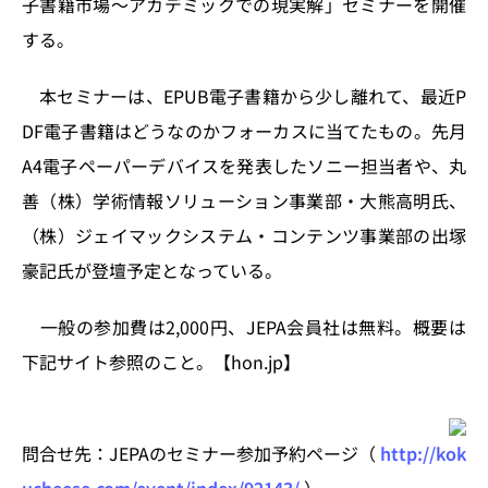
子書籍市場〜アカデミックでの現実解」セミナーを開催
k
する。
本セミナーは、EPUB電子書籍から少し離れて、最近P
DF電子書籍はどうなのかフォーカスに当てたもの。先月
A4電子ペーパーデバイスを発表したソニー担当者や、丸
善（株）学術情報ソリューション事業部・大熊高明氏、
（株）ジェイマックシステム・コンテンツ事業部の出塚
豪記氏が登壇予定となっている。
一般の参加費は2,000円、JEPA会員社は無料。概要は
下記サイト参照のこと。【hon.jp】
問合せ先：JEPAのセミナー参加予約ページ（
http://kok
ucheese.com/event/index/92143/
）