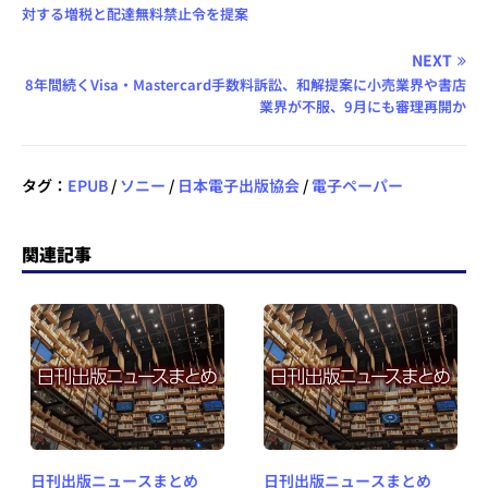
対する増税と配達無料禁止令を提案
NEXT
8年間続くVisa・Mastercard手数料訴訟、和解提案に小売業界や書店
業界が不服、9月にも審理再開か
タグ：
EPUB
/
ソニー
/
日本電子出版協会
/
電子ペーパー
関連記事
日刊出版ニュースまとめ
日刊出版ニュースまとめ