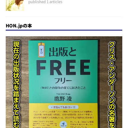
published 1 articles
HON.jpの本