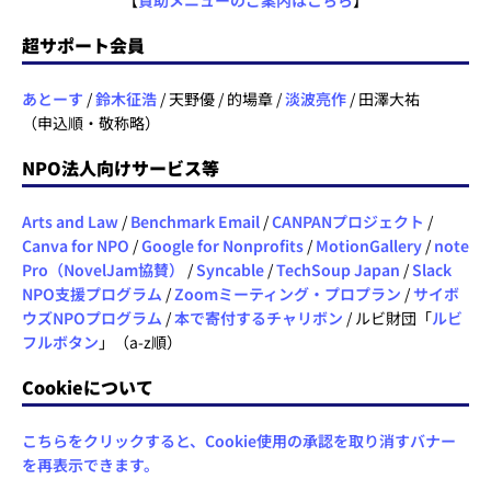
【
賛助メニューのご案内はこちら
】
超サポート会員
あとーす
/
鈴木征浩
/ 天野優 / 的場章 /
淡波亮作
/ 田澤大祐
（申込順・敬称略）
NPO法人向けサービス等
Arts and Law
/
Benchmark Email
/
CANPANプロジェクト
/
Canva for NPO
/
Google for Nonprofits
/
MotionGallery
/
note
Pro（NovelJam協賛）
/
Syncable
/
TechSoup Japan
/
Slack
NPO支援プログラム
/
Zoomミーティング・プロプラン
/
サイボ
ウズNPOプログラム
/
本で寄付するチャリボン
/ ルビ財団「
ルビ
フルボタン
」（a-z順）
Cookieについて
こちらをクリックすると、Cookie使用の承認を取り消すバナー
を再表示できます。