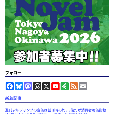
フォロー
F
B
M
T
X
Y
F
F
E
a
l
a
h
o
e
e
m
c
u
s
r
u
e
e
a
e
e
t
e
T
d
d
i
新着記事
b
s
o
a
u
l
l
o
k
d
d
b
y
o
y
o
s
e
週刊少年ジャンプの定価は創刊時の約3.3倍だが消費者物価指数
k
n
C