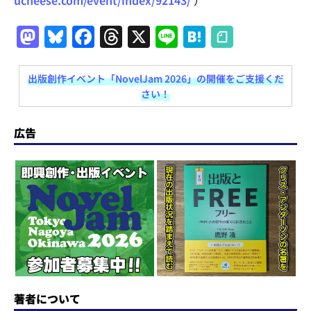
M
Bl
F
T
X
Li
H
a
u
a
h
n
at
st
e
c
re
e
e
出版創作イベント「NovelJam 2026」の開催をご支援くだ
さい！
o
s
e
a
n
d
k
b
d
a
広告
o
y
o
s
n
o
k
著者について