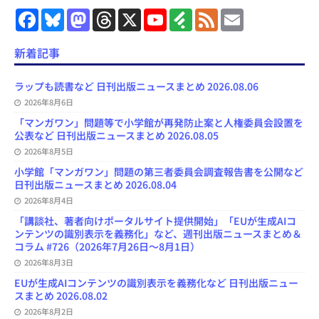
F
B
M
T
X
Y
F
F
E
a
l
a
h
o
e
e
m
c
u
s
r
u
e
e
a
e
e
t
e
T
d
d
i
新着記事
b
s
o
a
u
l
l
o
k
d
d
b
y
o
y
o
s
e
ラップも読書など 日刊出版ニュースまとめ 2026.08.06
k
n
C
2026年8月6日
h
a
「マンガワン」問題等で小学館が再発防止案と人権委員会設置を
n
公表など 日刊出版ニュースまとめ 2026.08.05
n
e
2026年8月5日
l
小学館「マンガワン」問題の第三者委員会調査報告書を公開など
日刊出版ニュースまとめ 2026.08.04
2026年8月4日
「講談社、著者向けポータルサイト提供開始」「EUが生成AIコ
ンテンツの識別表示を義務化」など、週刊出版ニュースまとめ＆
コラム #726（2026年7月26日～8月1日）
2026年8月3日
EUが生成AIコンテンツの識別表示を義務化など 日刊出版ニュー
スまとめ 2026.08.02
2026年8月2日