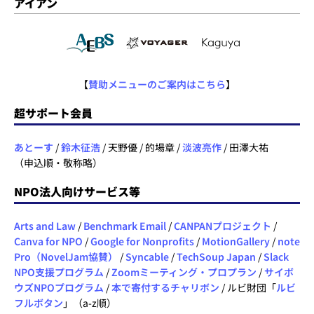
アイアン
【
賛助メニューのご案内はこちら
】
超サポート会員
あとーす
/
鈴木征浩
/ 天野優 / 的場章 /
淡波亮作
/ 田澤大祐
（申込順・敬称略）
NPO法人向けサービス等
Arts and Law
/
Benchmark Email
/
CANPANプロジェクト
/
Canva for NPO
/
Google for Nonprofits
/
MotionGallery
/
note
Pro（NovelJam協賛）
/
Syncable
/
TechSoup Japan
/
Slack
NPO支援プログラム
/
Zoomミーティング・プロプラン
/
サイボ
ウズNPOプログラム
/
本で寄付するチャリボン
/ ルビ財団「
ルビ
フルボタン
」（a-z順）