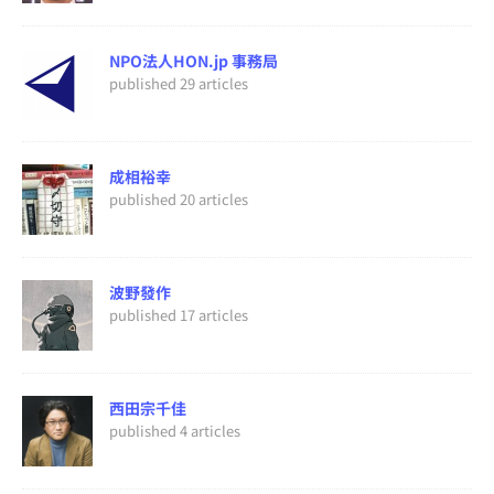
NPO法人HON.jp 事務局
published 29 articles
成相裕幸
published 20 articles
波野發作
published 17 articles
西田宗千佳
published 4 articles