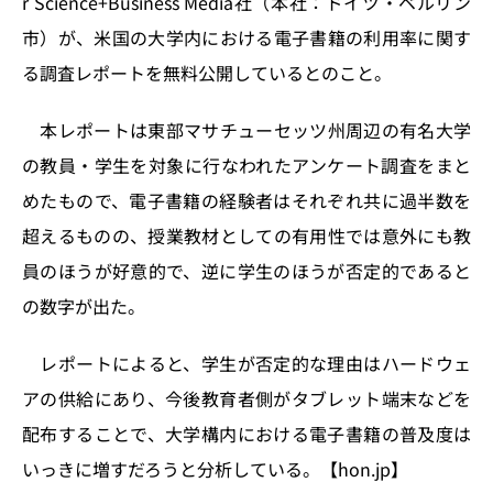
r Science+Business Media社（本社：ドイツ・ベルリン
n
o
市）が、米国の大学内における電子書籍の利用率に関す
k
る調査レポートを無料公開しているとのこと。
本レポートは東部マサチューセッツ州周辺の有名大学
の教員・学生を対象に行なわれたアンケート調査をまと
めたもので、電子書籍の経験者はそれぞれ共に過半数を
超えるものの、授業教材としての有用性では意外にも教
員のほうが好意的で、逆に学生のほうが否定的であると
の数字が出た。
レポートによると、学生が否定的な理由はハードウェ
アの供給にあり、今後教育者側がタブレット端末などを
配布することで、大学構内における電子書籍の普及度は
いっきに増すだろうと分析している。【hon.jp】