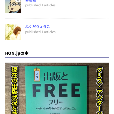
published 1 articles
ふくだりょうこ
published 1 articles
HON.jpの本