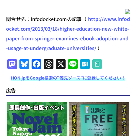
問合せ先：Infodocket.comの記事（
http://www.infod
ocket.com/2013/03/18/higher-education-new-white-
paper-from-springer-examines-ebook-adoption-and
-usage-at-undergraduate-universities/
）
M
Bl
F
T
X
Li
H
a
u
a
h
n
at
HON.jpをGoogle検索の“優先ソース”に登録してください！
st
e
c
re
e
e
o
s
e
a
n
広告
d
k
b
d
a
o
y
o
s
n
o
k