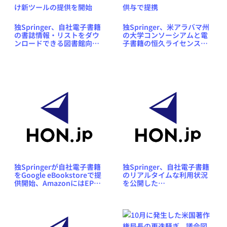
独Springer、自社電子書籍
独Springer、米アラバマ州
の書誌情報・リストをダウ
の大学コンソーシアムと電
ンロードできる図書館向け
子書籍の恒久ライセンス供
新ツールの提供を開始
与で提携
独Springerが自社電子書籍
独Springer、自社電子書籍
をGoogle eBookstoreで提
のリアルタイムな利用状況
供開始、AmazonにはEPUB
を公開した
フォーマットで
「realtime.springer.com」
サイトをオープン