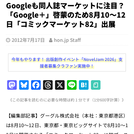
Googleも同人誌マーケットに注目？
「Google＋」啓蒙のため8月10〜12
日「コミックマーケット82」出展
2012年7月17日
hon.jp Staff
今年もやります！ 出版創作イベント「NovelJam 2026」支
援者募集クラファン実施中！
M
Bl
F
T
X
Li
H
a
u
a
h
n
at
《この記事を読むのに必要な時間は約 1 分です（1分600字計算）》
st
e
c
re
e
e
o
s
e
a
n
【編集部記事】グーグル株式会社（本社：東京都港区）
d
k
b
d
a
は8月10〜12日、東京都・東京ビッグサイトで8月10〜1
o
y
o
s