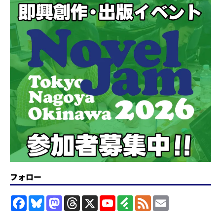
フォロー
F
B
M
T
X
Y
F
F
E
a
l
a
h
o
e
e
m
c
u
s
r
u
e
e
a