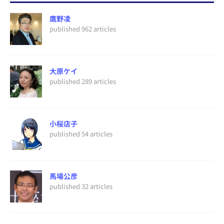
鷹野凌
published 962 articles
大原ケイ
published 289 articles
小桜店子
published 54 articles
馬場公彦
published 32 articles