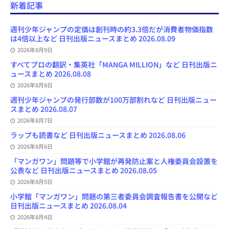
e
e
t
e
T
d
d
i
新着記事
b
s
o
a
u
l
l
o
k
d
d
b
y
o
y
o
s
e
週刊少年ジャンプの定価は創刊時の約3.3倍だが消費者物価指数
k
n
C
は4倍以上など 日刊出版ニュースまとめ 2026.08.09
h
2026年8月9日
a
n
すべてプロの翻訳・集英社「MANGA MILLION」など 日刊出版ニ
n
ュースまとめ 2026.08.08
e
l
2026年8月8日
週刊少年ジャンプの発行部数が100万部割れなど 日刊出版ニュー
スまとめ 2026.08.07
2026年8月7日
ラップも読書など 日刊出版ニュースまとめ 2026.08.06
2026年8月6日
「マンガワン」問題等で小学館が再発防止案と人権委員会設置を
公表など 日刊出版ニュースまとめ 2026.08.05
2026年8月5日
小学館「マンガワン」問題の第三者委員会調査報告書を公開など
日刊出版ニュースまとめ 2026.08.04
2026年8月4日