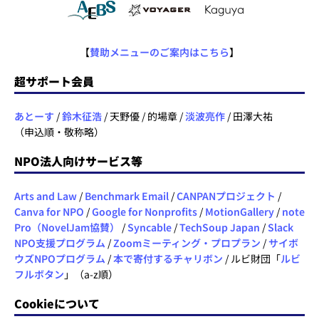
【
賛助メニューのご案内はこちら
】
超サポート会員
あとーす
/
鈴木征浩
/ 天野優 / 的場章 /
淡波亮作
/ 田澤大祐
（申込順・敬称略）
NPO法人向けサービス等
Arts and Law
/
Benchmark Email
/
CANPANプロジェクト
/
Canva for NPO
/
Google for Nonprofits
/
MotionGallery
/
note
Pro（NovelJam協賛）
/
Syncable
/
TechSoup Japan
/
Slack
NPO支援プログラム
/
Zoomミーティング・プロプラン
/
サイボ
ウズNPOプログラム
/
本で寄付するチャリボン
/ ルビ財団「
ルビ
フルボタン
」（a-z順）
Cookieについて