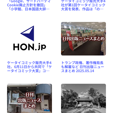
「Google、サードパーティ
ケータイコミック販売大手4
Cookie廃止方針を撤回」
社が第1回ケータイコミック
「小学館、日本国語大辞典
大賞を発表、作品は「のだ
を30年ぶりの大改訂へ」な
めカンタービレ」に
ど、週刊出版ニュースまと
め＆コラム #629（2024年7
月21日～26日）
ケータイコミック販売大手4
トランプ政権、著作権局長
社、6月11日から共同で「ケ
も解雇など 日刊出版ニュー
ータイコミック大賞」コン
スまとめ 2025.05.14
テストを開催