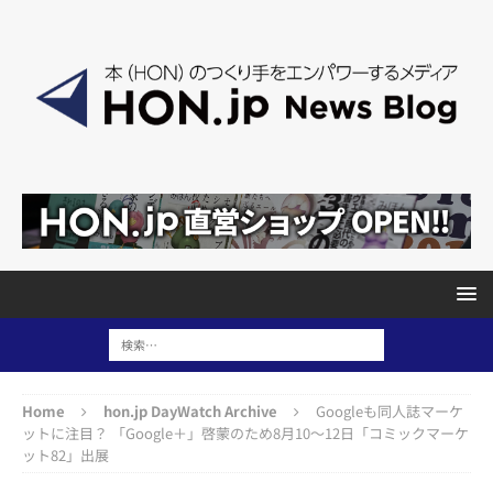
Home
hon.jp DayWatch Archive
Googleも同人誌マーケ
ットに注目？ 「Google＋」啓蒙のため8月10〜12日「コミックマーケ
ット82」出展