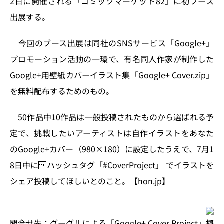
2日に開催される「コミックマーケット82」に初ブース
n
o
出展する。
k
今回のブース出展は同社のSNSサービス「Google+」
プロモーション活動の一環で、有名同人作家が制作した
Google+用壁紙カバーイラスト集「Google+ Cover.zip」
を無料配布するためのもの。
50作品中10作品は一般投稿されたものから選ばれる予
定で、挑戦したいアーティストは自作イラストをあなた
のGoogle+カバー（980×180）に設定したうえで、7月1
8日中に ハッシュタグ「#CoverProject」 でイラストを
シェア投稿してほしいとのこと。【hon.jp】
問合せ先：グーグルによる「Google+ Cover Project」概