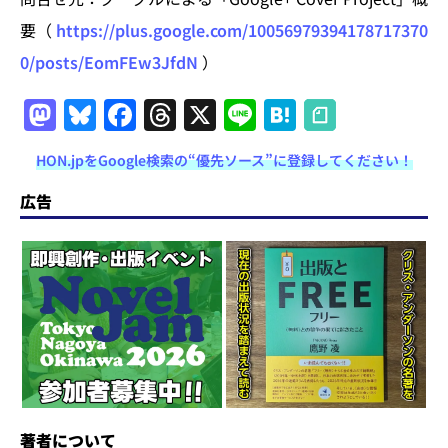
要（
https://plus.google.com/10056979394178717370
0/posts/EomFEw3JfdN
）
M
Bl
F
T
X
Li
H
a
u
a
h
n
at
HON.jpをGoogle検索の“優先ソース”に登録してください！
st
e
c
re
e
e
o
s
e
a
n
広告
d
k
b
d
a
o
y
o
s
n
o
k
著者について