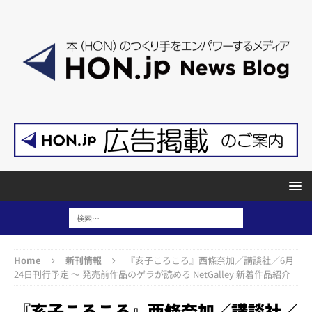
Home
新刊情報
『亥子ころころ』西條奈加／講談社／6月
24日刊行予定 ～ 発売前作品のゲラが読める NetGalley 新着作品紹介
『亥子ころころ』西條奈加／講談社／