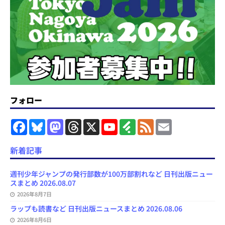
フォロー
F
B
M
T
X
Y
F
F
E
a
l
a
h
o
e
e
m
c
u
s
r
u
e
e
a
e
e
t
e
T
d
d
i
新着記事
b
s
o
a
u
l
l
o
k
d
d
b
y
o
y
o
s
e
週刊少年ジャンプの発行部数が100万部割れなど 日刊出版ニュー
k
n
C
スまとめ 2026.08.07
h
2026年8月7日
a
n
ラップも読書など 日刊出版ニュースまとめ 2026.08.06
n
e
2026年8月6日