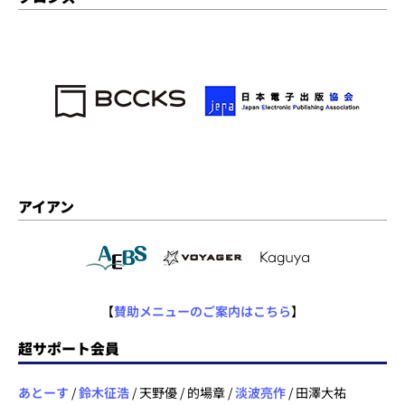
アイアン
【
賛助メニューのご案内はこちら
】
超サポート会員
あとーす
/
鈴木征浩
/ 天野優 / 的場章 /
淡波亮作
/ 田澤大祐