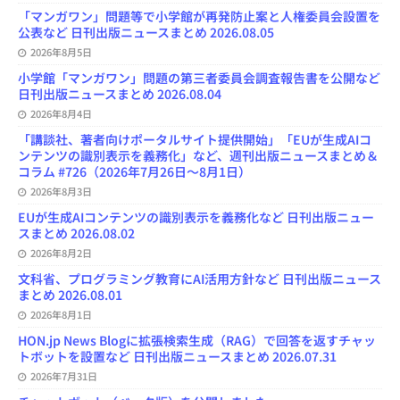
l
「マンガワン」問題等で小学館が再発防止案と人権委員会設置を
公表など 日刊出版ニュースまとめ 2026.08.05
2026年8月5日
小学館「マンガワン」問題の第三者委員会調査報告書を公開など
日刊出版ニュースまとめ 2026.08.04
2026年8月4日
「講談社、著者向けポータルサイト提供開始」「EUが生成AIコ
ンテンツの識別表示を義務化」など、週刊出版ニュースまとめ＆
コラム #726（2026年7月26日～8月1日）
2026年8月3日
EUが生成AIコンテンツの識別表示を義務化など 日刊出版ニュー
スまとめ 2026.08.02
2026年8月2日
文科省、プログラミング教育にAI活用方針など 日刊出版ニュース
まとめ 2026.08.01
2026年8月1日
HON.jp News Blogに拡張検索生成（RAG）で回答を返すチャッ
トボットを設置など 日刊出版ニュースまとめ 2026.07.31
2026年7月31日