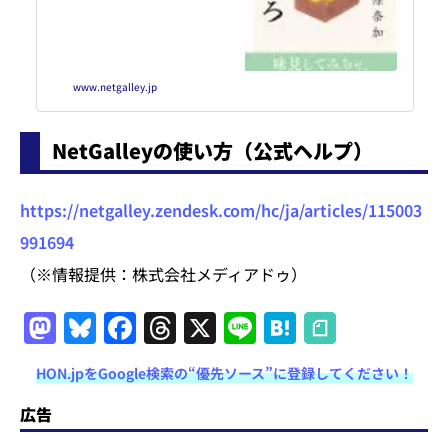
www.netgalley.jp
NetGalleyの使い方（公式ヘルプ）
https://netgalley.zendesk.com/hc/ja/articles/115003
991694
（※情報提供：株式会社メディアドゥ）
M
Bl
F
T
X
Li
H
a
u
a
h
n
at
HON.jpをGoogle検索の“優先ソース”に登録してください！
st
e
c
re
e
e
o
s
e
a
n
広告