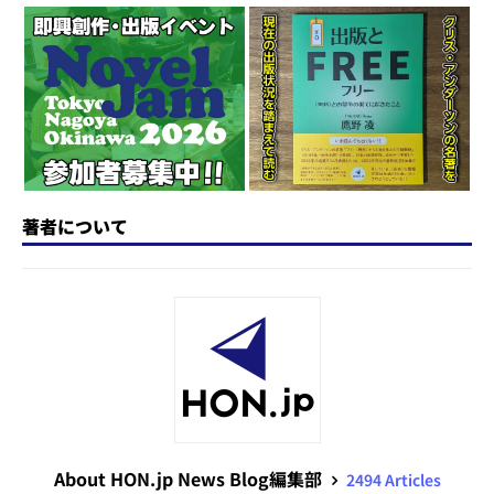
d
k
b
d
a
o
y
o
s
n
o
k
著者について
About HON.jp News Blog編集部
2494 Articles