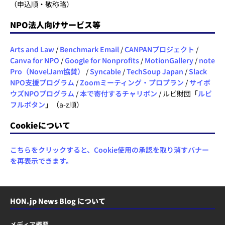
（申込順・敬称略）
NPO法人向けサービス等
Arts and Law
/
Benchmark Email
/
CANPANプロジェクト
/
Canva for NPO
/
Google for Nonprofits
/
MotionGallery
/
note
Pro（NovelJam協賛）
/
Syncable
/
TechSoup Japan
/
Slack
NPO支援プログラム
/
Zoomミーティング・プロプラン
/
サイボ
ウズNPOプログラム
/
本で寄付するチャリボン
/ ルビ財団「
ルビ
フルボタン
」（a-z順）
Cookieについて
こちらをクリックすると、Cookie使用の承認を取り消すバナー
を再表示できます。
HON.jp News Blog について
メディア概要