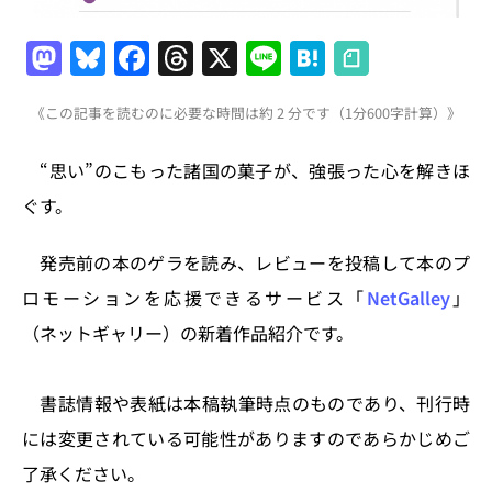
M
Bl
F
T
X
Li
H
a
u
a
h
n
at
《この記事を読むのに必要な時間は約 2 分です（1分600字計算）》
st
e
c
re
e
e
o
s
e
a
n
“思い”のこもった諸国の菓子が、強張った心を解きほ
d
k
b
d
a
ぐす。
o
y
o
s
n
o
発売前の本のゲラを読み、レビューを投稿して本のプ
k
ロモーションを応援できるサービス「
NetGalley
」
（ネットギャリー）の新着作品紹介です。
書誌情報や表紙は本稿執筆時点のものであり、刊行時
には変更されている可能性がありますのであらかじめご
了承ください。