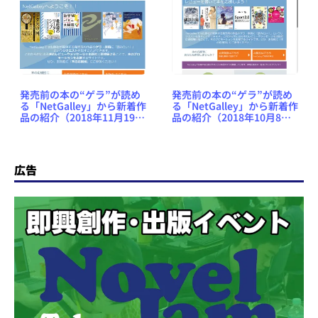
発売前の本の“ゲラ”が読め
発売前の本の“ゲラ”が読め
る「NetGalley」から新着作
る「NetGalley」から新着作
品の紹介（2018年11月19日
品の紹介（2018年10月8日
号） #NetGalleyJP
号） #NetGalleyJP
広告