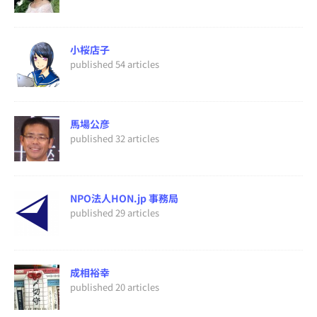
小桜店子
published 54 articles
馬場公彦
published 32 articles
NPO法人HON.jp 事務局
published 29 articles
成相裕幸
published 20 articles