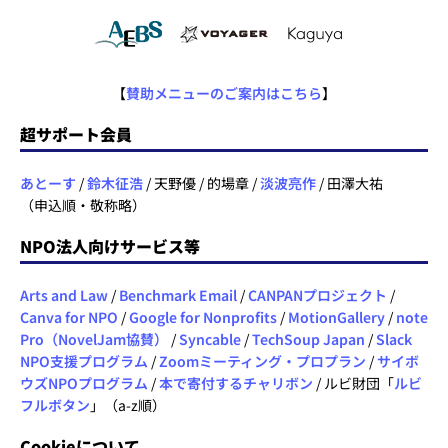
【
賛助メニューのご案内はこちら
】
超サポート会員
あとーす
/
鈴木征浩
/ 天野優 / 的場章 /
淡波亮作
/ 田澤大祐
（申込順・敬称略）
NPO法人向けサービス等
Arts and Law
/
Benchmark Email
/
CANPANプロジェクト
/
Canva for NPO
/
Google for Nonprofits
/
MotionGallery
/
note
Pro（NovelJam協賛）
/
Syncable
/
TechSoup Japan
/
Slack
NPO支援プログラム
/
Zoomミーティング・プロプラン
/
サイボ
ウズNPOプログラム
/
本で寄付するチャリボン
/ ルビ財団「
ルビ
フルボタン
」（a-z順）
Cookieについて