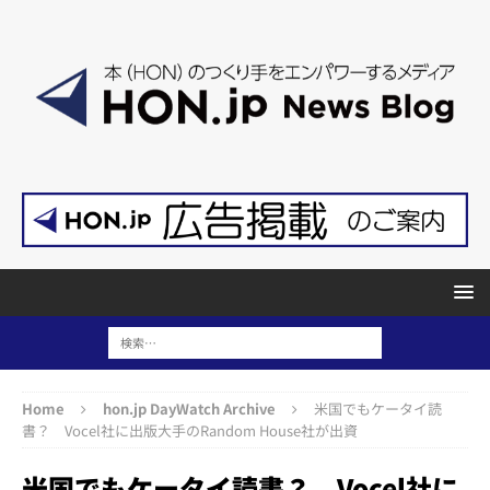
Home
hon.jp DayWatch Archive
米国でもケータイ読
書？ Vocel社に出版大手のRandom House社が出資
米国でもケータイ読書？ Vocel社に