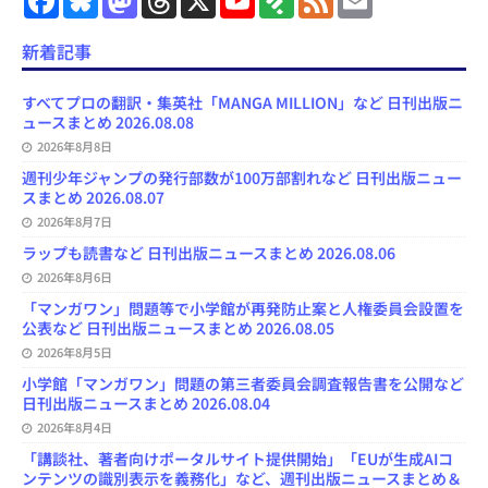
a
l
a
h
o
e
e
m
c
u
s
r
u
e
e
a
e
e
t
e
T
d
d
i
新着記事
b
s
o
a
u
l
l
o
k
d
d
b
y
o
y
o
s
e
すべてプロの翻訳・集英社「MANGA MILLION」など 日刊出版ニ
k
n
C
ュースまとめ 2026.08.08
h
2026年8月8日
a
n
週刊少年ジャンプの発行部数が100万部割れなど 日刊出版ニュー
n
スまとめ 2026.08.07
e
l
2026年8月7日
ラップも読書など 日刊出版ニュースまとめ 2026.08.06
2026年8月6日
「マンガワン」問題等で小学館が再発防止案と人権委員会設置を
公表など 日刊出版ニュースまとめ 2026.08.05
2026年8月5日
小学館「マンガワン」問題の第三者委員会調査報告書を公開など
日刊出版ニュースまとめ 2026.08.04
2026年8月4日
「講談社、著者向けポータルサイト提供開始」「EUが生成AIコ
ンテンツの識別表示を義務化」など、週刊出版ニュースまとめ＆