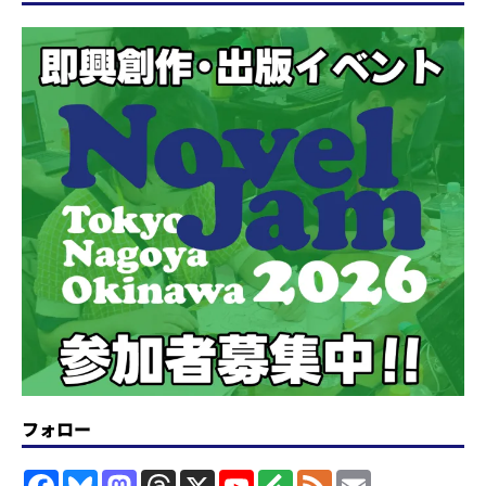
フォロー
F
B
M
T
X
Y
F
F
E