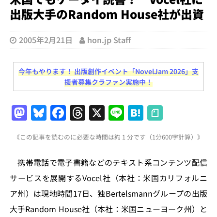
出版大手のRandom House社が出資
2005年2月21日
hon.jp Staff
今年もやります！ 出版創作イベント「NovelJam 2026」支
援者募集クラファン実施中！
M
Bl
F
T
X
Li
H
a
u
a
h
n
at
《この記事を読むのに必要な時間は約 1 分です（1分600字計算）》
st
e
c
re
e
e
o
s
e
a
n
携帯電話で電子書籍などのテキスト系コンテンツ配信
d
k
b
d
a
サービスを展開するVocel社（本社：米国カリフォルニ
o
y
o
s
ア州）は現地時間17日、独Bertelsmannグループの出版
n
o
大手Random House社（本社：米国ニューヨーク州）と