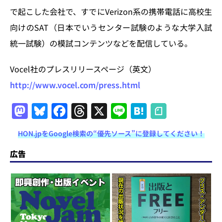
で起こした会社で、すでにVerizon系の携帯電話に高校生
向けのSAT（日本でいうセンター試験のような大学入試
統一試験）の模試コンテンツなどを配信している。
Vocel社のプレスリリースページ（英文）
http://www.vocel.com/press.html
M
Bl
F
T
X
Li
H
a
u
a
h
n
at
HON.jpをGoogle検索の“優先ソース”に登録してください！
st
e
c
re
e
e
o
s
e
a
n
広告
d
k
b
d
a
o
y
o
s
n
o