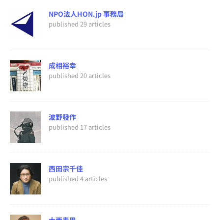
NPO法人HON.jp 事務局
published 29 articles
成相裕幸
published 20 articles
波野發作
published 17 articles
西田宗千佳
published 4 articles