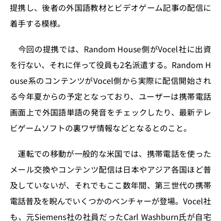
k
提携し、後者の外国語教材とビデオゲーム記事の配信に
着手する模様。
今回の提携では、Random House側がVocel社に出資
を行ない、それに伴って役員も2名派遣する。Random H
ouse系のコンテンツがVocel側から実際に配信開始され
る今年夏からの予定となっており、ユーザーは携帯電話
画面上で外国語単語の発音をチェックしたり、最新テレ
ビゲームソフトの裏ワザ情報などとなるとのこと。
運転での移動が一般的な米国では、携帯電話を使った
メール交換やコンテンツ配信は日本やアジア各国ほど普
及していないが、それでもここ数年間、第三世代の携帯
電話普及を睨んでいくつかのベンチャーが登場。Vocel社
も、元Siemens社の社員だったCarl Washburn氏が自宅